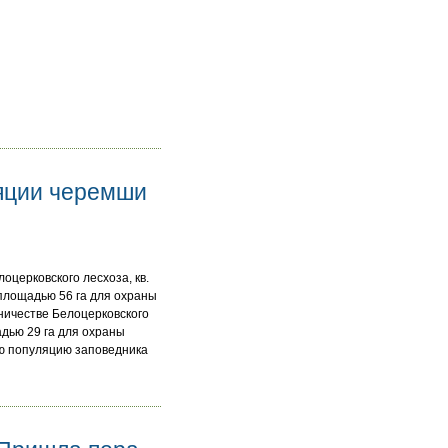
яции черемши
оцерковского лесхоза, кв.
ха площадью 56 га для охраны
сничестве Белоцерковского
адью 29 га для охраны
ую популяцию заповедника