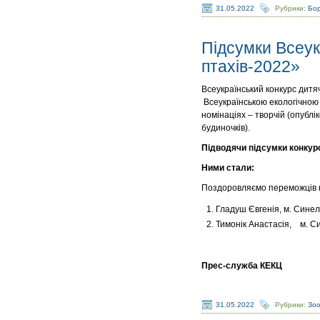
31.05.2022
Рубрики:
Бор
Підсумки Всеук
птахів-2022»
Всеукраїнський конкурс дитяч
Всеукраїнською екологічною 
номінаціях – творчій (опублі
будиночків).
Підводячи підсумки конкурс
Ними стали:
Поздоровляємо переможців к
Гладуш Євгенія, м. Синел
Тимонік Анастасія, м. С
Прес-служба КЕКЦ
31.05.2022
Рубрики:
Зо