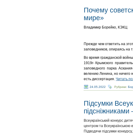
Почему советск
мире»
Владимир Борейко, КЭКЦ
Прежде чем ответить на это
заповедников, опираясь на 
Во время гражданской войны
1919г- Крымского правительс
заповедного парка Аскания-Н
велению Ленина, но ничего н
есть диссертация.
Читать по
24.05.2022
Рубрики:
Бор
Підсумки Всеук
підсніжниками 
Всеукраїнський конкурс дитяч
центром та Всеукраїнською е
Підводячи підсумки конкурсу,