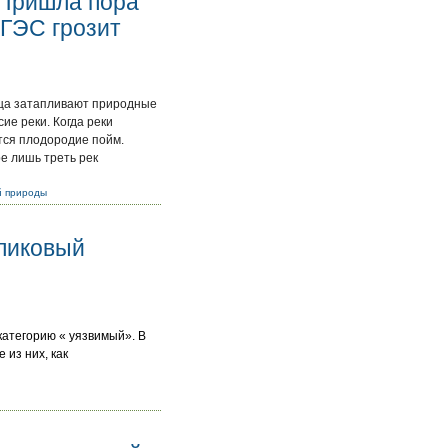
 Пришла пора
 ГЭС грозит
ища затапливают природные
е реки. Когда реки
тся плодородие пойм.
е лишь треть рек
й природы
рликовый
категорию « уязвимый». В
 из них, как