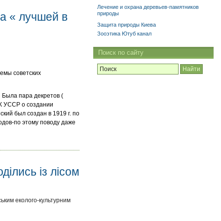
Лечение и охрана деревьев-памятников
а « лучшей в
природы
Защита природы Киева
Зооэтика Ютуб канал
Поиск по сайту
темы советских
 Была пара декретов (
НК УССР о создании
ский был создан в 1919 г. по
одов-по этому поводу даже
ділись із лісом
вським еколого-культурним