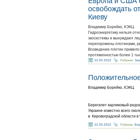
Европа и США 
освобождать от
Киеву
Владимир Борейко, КЭКЦ
Гидроэнергетику нельзя от
экосистемы и вынуждают лю
перегорожены плотинами, ры
Возведение плотин привело 
протяженностью более 1 ты
22.05.2022
Рубрики:
За
Положительное
Владимир Борейко, КЭКЦ
Бересклет карликовый-редча
Украине известно всего окол
в Кировоградской области в
22.05.2022
Рубрики:
Бор