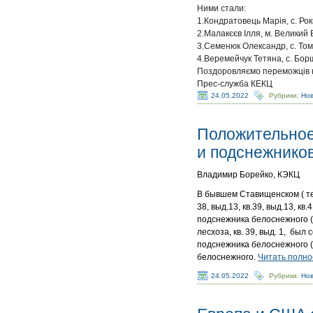
Ними стали:
1.Кондратовець Марія, с. Рок
2.Малакєєв Ілля, м. Великий
3.Семенюк Олександр, с. Том
4.Веремейчук Тетяна, с. Борщ
Поздоровляємо переможців к
Прес-служба КЕКЦ
24.05.2022
Рубрики:
Но
Положительное
и подснежников
Владимир Борейко, КЭКЦ
В бывшем Ставищенском ( те
38, выд.13, кв.39, выд.13, к
подснежника белоснежного ( 
лесхоза, кв. 39, выд. 1, бы
подснежника белоснежного (
белоснежного.
Читать полно
24.05.2022
Рубрики:
Но