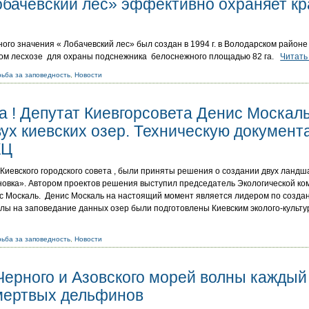
Лобачевский лес» эффективно охраняет к
ого значения « Лобачевский лес» был создан в 1994 г. в Володарском районе 
ком лесхозе для охраны подснежника белоснежного площадью 82 га.
Читать
ьба за заповедность
,
Новости
а ! Депутат Киевгорсовета Денис Москал
ух киевских озер. Техническую докумен
КЦ
и Киевского городского совета , были приняты решения о создании двух ланд
овка». Автором проектов решения выступил председатель Экологической ком
с Москаль. Денис Москаль на настоящий момент является лидером по созда
лы на заповедание данных озер были подготовлены Киевским эколого-культу
ьба за заповедность
,
Новости
ерного и Азовского морей волны каждый 
мертвых дельфинов