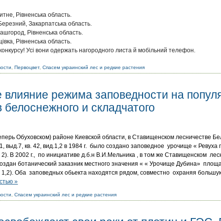
итне, Рівненська область.
 Березний, Закарпатська область.
ашгород, Рівненська область.
івка, Рівненська область.
онкурсу! Усі вони одержать нагородного листа й мобільний телефон.
вости
,
Первоцвет
,
Спасем украинский лес и редкие растения
 влияние режима заповедности на попул
 белоснежного и складчатого
перь Обуховском) районе Киевской области, в Ставищенском лесничестве Бел
в.41, выд.7, кв. 42, вид.1,2 в 1984 г. было создано заповедное урочище « Реву
2). В 2002 г., по инициативе д.б.н В.И.Мельника , в том же Ставищенском ле
л создан ботанический заказник местного значения « « Урочище Дубина» площ
 1,2). Оба заповедных обьекта находятся рядом, совместно охраняя больш
стью »
вости
,
Спасем украинский лес и редкие растения