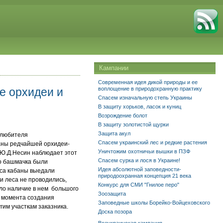
Кампании
Современная идея дикой природы и ее
е орхидеи и
воплощение в природохранную практику
Спасем изначальную степь Украины
В защиту хорьков, ласок и куниц
Возрождение болот
В защиту золотистой щурки
Защита акул
 любителя
Спасем украинский лес и редкие растения
раны редчайшей орхидеи-
Уничтожим охотничьи вышки в ПЗФ
м Ю.Д.Несин наблюдает этот
Спасем сурка и лося в Украине!
го башмачка были
Идея абсолютной заповедности-
еса кабаны выедали
природоохранная концепция 21 века
и леса не проводились,
Конкурс для СМИ "Гнилое перо"
ало наличие в нем большого
Зоозащита
с момента создания
Заповедные школы Борейко-Войцеховского
гим участкам заказника.
Доска позора