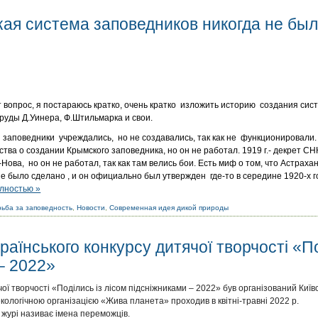
ая система заповедников никогда не был
т вопрос, я постараюсь кратко, очень кратко изложить историю создания сис
труды Д.Уинера, Ф.Штильмарка и свои.
 заповедники учреждались, но не создавались, так как не функционировали.
тва о создании Крымского заповедника, но он не работал. 1919 г.- декрет С
ова, но он не работал, так как там велись бои. Есть миф о том, что Астрахан
е было сделано , и он официально был утвержден где-то в середине 1920-х г
лностью »
ьба за заповедность
,
Новости
,
Современная идея дикой природы
раїнського конкурсу дитячої творчості «По
– 2022»
ої творчості «Поділись із лісом підсніжниками – 2022» був організований Киї
кологічною організацією «Жива планета» проходив в квітні-травні 2022 р.
 журі називає імена переможців.