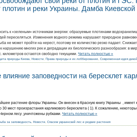
освобождают свои реки от плотин и ГЭС.
 плотин и реки Украины. Дамба Киевской
носить к «зеленым» источникам энергии: образуемые плотинами водохранил
дей переселяться. Изменения водного режима нарушают природное равновеси
ба не может пройти на нерест, поэтому ее количество резко падает. Снижае
к нарушению многих рек и деградации их биологического разнообразия: в мир
с. километров остаются свободно текущими.
Читать полностью »
щита природы Киева
,
Новости
,
Права природы и их лоббирование
,
Современная идея дико
 влияние заповедности на бересклет ка
йшее растение флоры Украины. Он внесен в Красную книгу Украины , имеет 
о 30 мест произрастания карликового бересклета ( 1). К сожалению, некоторые
 Черном лесу ,уничтожены рубками.
Читать полностью »
ьба за заповедность
,
Новости
,
Спасем украинский лес и редкие растения