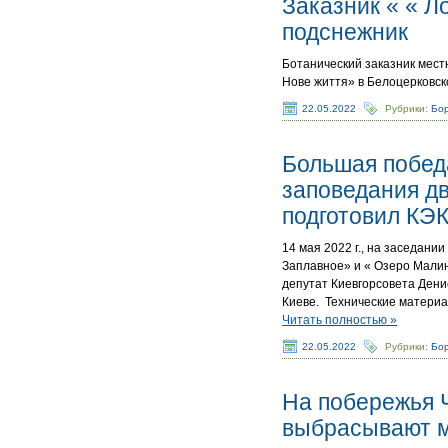
Заказник « « 
подснежник
Ботанический заказник местн
Нове життя» в Белоцерковс
22.05.2022
Рубрики:
Бор
Большая побед
заповедания дв
подготовил КЭ
14 мая 2022 г., на заседани
Заплавное» и « Озеро Малин
депутат Киевгорсовета Дени
Киеве. Технические материа
Читать полностью »
22.05.2022
Рубрики:
Бор
На побережья Ч
выбрасывают 