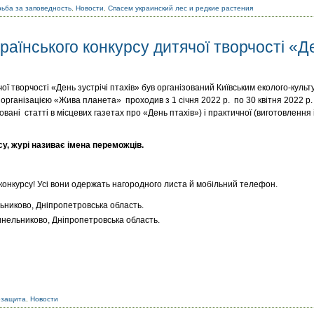
ьба за заповедность
,
Новости
,
Спасем украинский лес и редкие растения
раїнського конкурсу дитячої творчості «Де
ої творчості «День зустрічі птахів» був організований Київським еколого-куль
організацією «Жива планета» проходив з 1 січня 2022 р. по 30 квітня 2022 р.
ковані статті в місцевих газетах про «День птахів») і практичної (виготовленн
у, журі називає імена переможців.
онкурсу! Усі вони одержать нагородного листа й мобільний телефон.
ьниково, Дніпропетровська область.
инельниково, Дніпропетровська область.
озащита
,
Новости