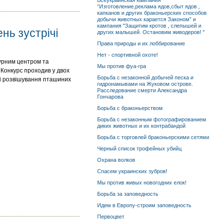
Всеукраинская кампания
“Изготовление,реклама ядов,сбыт ядов ,
капканов и других браконьерских способов
добычи животных карается Законом” и
кампания "Защитим кротов , слепышей и
нь зустрічі
других малышей. Остановим живодеров! "
Права природы и их лоббирование
Нет - спортивной охоте!
турним центром та
Мы против фуа-гра
 Конкурс проходив у двох
Борьба с незаконной добычей песка и
я і розвішування пташиних
гидронамывами на Жуковом острове.
Расследование смерти Александра
Гончарова
Борьба с браконьерством
Борьба с незаконным фотографированием
диких животных и их контрабандой
Борьба с торговлей браконьерскими сетями
Черный список трофейных убийц
Охрана волков
Спасем украинских зубров!
Мы против живых новогодних елок!
Борьба за заповедность
Идем в Европу-строим заповедность
Первоцвет