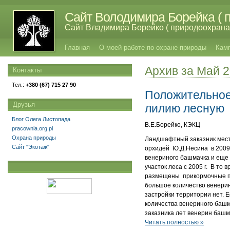
Сайт Володимира Борейка ( п
Сайт Владимира Борейко ( природоохрана,
Главная
О моей работе по охране природы
Кам
Архив за Май 
Контакты
Тел.:
+380 (67) 715 27 90
Положительное
Друзья
лилию лесную
Блог Олега Листопада
В.Е.Борейко, КЭКЦ
pracownia.org.pl
Охрана природы
Ландшафтный заказник мест
Сайт "Экотаж"
орхидей Ю.Д.Несина в 2009 
венериного башмачка и еще 
участок леса с 2005 г. В то
размещены прикормочные пло
большое количество венерин
застройки территории нет. Е
количества венериного башм
заказника лет венерин башм
Читать полностью »