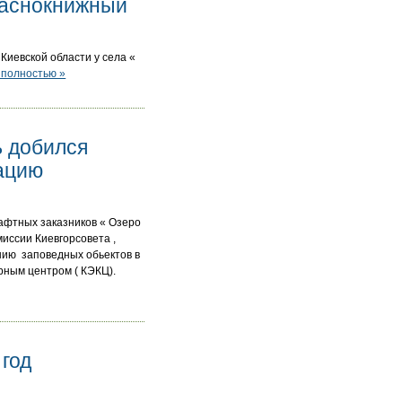
раснокнижный
Киевской области у села «
 полностью »
ь добился
тацию
шафтных заказников « Озеро
иссии Киевгорсовета ,
нию заповедных обьектов в
рным центром ( КЭКЦ).
год