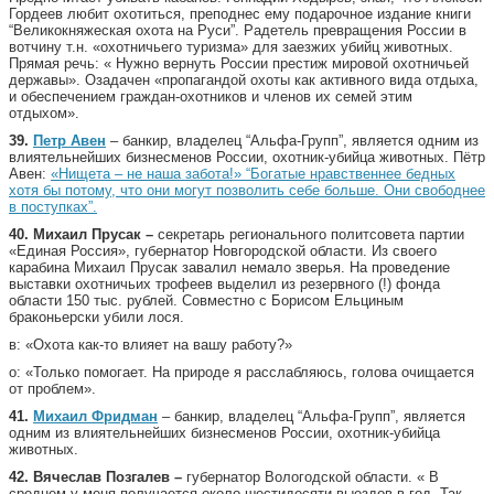
Гордеев любит охотиться, преподнес ему подарочное издание книги
“Великокняжеская охота на Руси”. Радетель превращения России в
вотчину т.н. «охотничьего туризма» для заезжих убийц животных.
Прямая речь: « Нужно вернуть России престиж мировой охотничьей
державы». Озадачен «пропагандой охоты как активного вида отдыха,
и обеспечением граждан-охотников и членов их семей этим
отдыхом».
39.
Петр Авен
– банкир, владелец “Альфа-Групп”, является одним из
влиятельнейших бизнесменов России, охотник-убийца животных. Пётр
Авен:
«Нищета – не наша забота!» “Богатые нравственнее бедных
хотя бы потому, что они могут позволить себе больше. Они свободнее
в поступках”.
40.
Михаил Прусак –
секретарь регионального политсовета партии
«Единая Россия», губернатор Новгородской области. Из своего
карабина Михаил Прусак завалил немало зверья. На проведение
выставки охотничьих трофеев выделил из резервного (!) фонда
области 150 тыс. рублей. Совместно с Борисом Ельциным
браконьерски убили лося.
в: «Охота как-то влияет на вашу работу?»
о: «Только помогает. На природе я расслабляюсь, голова очищается
от проблем».
41.
Михаил Фридман
– банкир, владелец “Альфа-Групп”, является
одним из влиятельнейших бизнесменов России, охотник-убийца
животных.
42.
Вячеслав Позгалев –
губернатор Вологодской области. « В
среднем у меня получается около шестидесяти выездов в год. Так