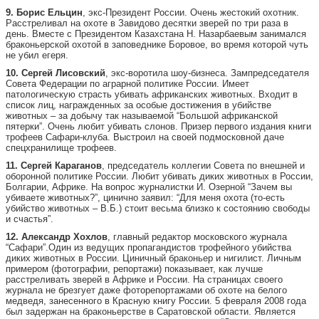
9. Борис Ельцин
, экс-Президент России. Очень жестокий охотник.
Расстреливал на охоте в Завидово десятки зверей по три раза в
день. Вместе с Президентом Казахстана Н. Назарбаевым занимался
браконьерской охотой в заповеднике Боровое, во время которой чуть
не убил егеря.
10. Сергей Лисовский
, экс-воротила шоу-бизнеса. Зампредседателя
Совета Федерации по аграрной политике России. Имеет
патологическую страсть убивать африканских животных. Входит в
список лиц, награжденных за особые достижения в убийстве
животных – за добычу так называемой “Большой африканской
пятерки”. Очень любит убивать слонов. Призер первого издания книги
трофеев Сафари-клуба. Выстроил на своей подмосковной даче
спецхранилище трофеев.
11. Сергей Караганов
, председатель коллегии Совета по внешней и
оборонной политике России. Любит убивать диких животных в России,
Болгарии, Африке. На вопрос журналистки И. Озерной “Зачем вы
убиваете животных?”, цинично заявил: “Для меня охота (то-есть
убийство животных – В.Б.) стоит весьма близко к состоянию свободы
и счастья”.
12. Александр Хохлов
, главный редактор московского журнала
“Сафари”.Один из ведущих пропагандистов трофейного убийства
диких животных в России. Циничный браконьер и нигилист. Личным
примером (фотографии, репортажи) показывает, как лучше
расстреливать зверей в Африке и России. На страницах своего
журнала не брезгует даже фоторепортажами об охоте на белого
медведя, занесенного в Красную книгу России. 5 февраля 2008 года
был задержан на браконьерстве в Саратовской области. Является