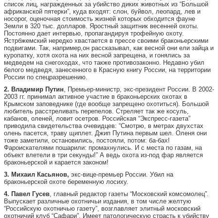
список лиц, награжденных за убийство диких животных из “Большой
африканской пятерки”, куда входят: слон, буйвол, леопард, лев и
носорог, оценочная стоимость жизней которых обходится фауне
Земли в 320 тыс. долларов. Яростный защитник весенней охоты.
Постоянно дает интервью, пропагандируя трофейную охоту.
Ястрбжемский нередко хвастается в прессе своими браконьерскими
подвигами. Так, например,он рассказывал, как весной они ели зайца и
куропатку, хотя охота на них весной запрещена, и гонялись за
медведем на снегоходах, что также противозаконно. Недавно убил
белого медведя, занесенного в Красную книгу России, на территории
России по спецразрешению.
2. Владимир Путин
, Премьер-министр, экс-президент России. В 2002-
2003 гг. принимал активное участие в браконьерских охотах в
Крымском заповеднике (где вообще запрещено охотиться). Большой
любитель расстреливать перепелов. Стреляет так же косуль,
кабанов, оленей, ловит осетров. Российская “Экспресс-газета”
приводила свидетельства очевидцев: “Смотрю, в метрах двухстах
олень пасется, траву щиплет. Джип Путина первым шел. Оленя они
тоже заметили, остановились, постояли, потом: ба-бах!
Фароискателями пошарили: промахнулись. И с места по газам, на
объект влетели в три секунды!” А ведь охота из-под фар является
браконьерской и карается законом!
3. Михаил Касьянов,
экс-вице-премьер России. Убил на
браконьерской охоте беременную лосиху.
4. Павел Гусев
, главный редактор газеты “Московский комсомолец”.
Выпускает различные охотничьи издания, в том числе желтую
“Российскую охотничью газету”, возглавляет элитный московский
охотничий клуб “Сафари”. Имеет патологическую страсть к убийству