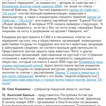
жестокого обращения”, но взамен его – автором (в соавторстве с
Всемирным фондом дикой природы WWF
, см. выше по списку –
Алексей Вайсман, Игорь Честин) варварского
закона об убийстве –
“Об охоте
” способствующий криминализации, коррупции и
браконьерству, а также и инициатором спешного принятия
закона об
убийстве – “Об охоте
“, возглавила партийный проект “Единой России”
«
Живая природа
». В интервью НТВ сказала примерно следующее: “А
Вам бы понравилось, если бы у Вас на охоте егерь спрашивал Вашу
лицензию на охоту и разрешение на оружие? Наверное, нет”.
Комарова распространяла в СМИ и в письменных ответах на
обращения частных лиц и общественных организаций, возмущенных
действиями Госдумы по поддержке жесткости к животным, вводящие
в заблуждение сведения, не соответствующие действительности.
Представители Центра защиты прав животных “Вита” и других
зоозащитных организаций, приглашенные на круглый стол «Гуманное
отношение к животным – моральная потребность гражданского
общества», который состоялся 5 июня 2009 года (во
Всемирный день
охраны окружающей среды
), бурно протестовали против инициатив
Комитета Госдумы по природным ресурсам, природопользованию и
экологии по снятию с рассмотрения
Закона “О защите животных от
жестокого обращения”
(всвязи с его якобы “нецелесообразностью”).
Защитники прав животных и ученые протестовали против Закона “Об
охоте”
.
30.
Олег Кожемяко
– губернатор Амурской области, охотник.
31.
Анатолий Банных
– представитель Республики Алтай при
правительстве России , вице-премьер Республики Алтай, браконьер.
В начале января 2009 г. организовал в Кош-Агачском госзаказнике
Алтая браконьерскую охоту с вертолета компании “Газпромавиа” на