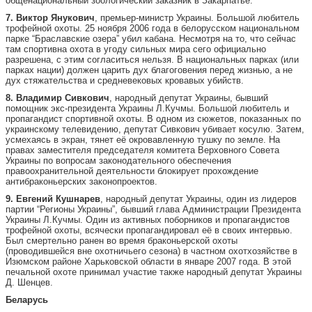
общенациональный зоологический заказник в Закарпатье.
7. Виктор Янукович
, премьер-министр Украины. Большой любитель
трофейной охоты. 25 ноября 2006 года в белорусском национальном
парке “Браславские озера” убил кабана. Несмотря на то, что сейчас
там спортивна охота в угоду сильных мира сего официально
разрешена, с этим согласиться нельзя. В национальных парках (или
парках нации) должен царить дух благоговения перед жизнью, а не
дух стяжательства и средневековых кровавых убийств.
8. Владимир Сивкович
, народный депутат Украины, бывший
помощник экс-президента Украины Л.Кучмы. Большой любитель и
пропагандист спортивной охоты. В одном из сюжетов, показанных по
украинскому телевидению, депутат Сивкович убивает косулю. Затем,
усмехаясь в экран, тянет её окровавленную тушку по земле. На
правах заместителя председателя комитета Верховного Совета
Украины по вопросам законодательного обеспечения
правоохранительной деятельности блокирует прохождение
антибраконьерских законопроектов.
9. Евгений Кушнарев
, народный депутат Украины, один из лидеров
партии “Регионы Украины”, бывший глава Администрации Президента
Украины Л.Кучмы. Один из активных поборников и пропагандистов
трофейной охоты, всячески пропагандировал её в своих интервью.
Был смертельно ранен во время браконьерской охоты
(проводившейся вне охотничьего сезона) в частном охотхозяйстве в
Изюмском районе Харьковской области в январе 2007 года. В этой
печальной охоте принимал участие также народный депутат Украины
Д. Шенцев.
Беларусь