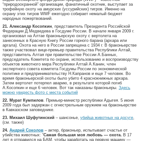
“природоохранной” организации, фанатичный охотник, выступает за
трофейную охоту на амурских (уссурийских) тигров. Именно на
охрану этих тигров WWF ежегодно собирает немалый бюджет
народных пожертвований.
21. Александр Косопкин
, представитель Президента Российской
Федерации Д.Медведева в Госдуме России. В начале января 2009 г.
организовал на Алтае браконьерскую охоту с вертолета на
занесенных в Красную Книгу России горного барана (архара или
аргала). Охота на него в России запрещена с 1934 г. В браконьерстве
также участвовал вице-премьер правительства Республики Алтай,
представитель Алтая при правительстве России А.Банных,
председатель Комитета по охране, использованию и воспроизводству
объектов животного мира Республики Алтай А.Канин, член
экспертного совета комитета Госдумы России по экономической
политике и предпринимательству Н.Капранов и еще 7 человек. Во
время браконьерской охоты было убито 4 краснокнижных архара.
Затем вертолет потерпел аварию, в результате которой погиб
А.Косопкин и еще 6 человек. Вот так наказаны браконьеры.
Здесь
можно увидесть фото с места событий
22. Мурат Кумпилов
. Премьер-министр республики Адыгея. 5 июня
2009 года был задержан с огнестрельным оружием на браконьерстве
в Кавказском заповеднике.
23.
Михаил Шуфутинский
– шансонье,
убийца животных на досуге
,
(см. также)
24.
Андрей Соколов
– актер, браконьер, испытывает счастье от
убийства животных: “
Самая большая моя любовь — охота.
В 17
лет я отправился на БАМ, чтобы заработать на первую машину —