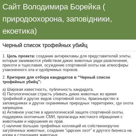
Сайт Володимира Борейка (
природоохорона, заповідники,
екоетика)
Черный список трофейных убийц
1.
Цель проекта:
создание антирекламы для представителей элиты,
которые занимаются убийством диких животных ради развлечения,
прихоти и тщеславия, осуждение спортивной охоты как атмосферы
узаконенного зла и одобряемых пороков.
2.
Критерии для отбора кандидатов в “Черный список
трофейных убийц”:
а) Широкая известность, публичность кандидата.
б) Патологическая страсть убивать диких животных во время
трофейной и других видов спортивной охоты, браконьерство в
заповедниках и других охраняемых природных территориях, где охота
запрещена.
в) Активное участие в идеологической защите спортивной охоты,
поддержка охотничьих СМИ, пропаганда жестокого обращения с
животными и нарушения их прав.
г) наличие больших трофейных коллекций из собственноручно
загубленных животных, создание “царских охот” и другого бизнеса на
крови и страданиях животных.