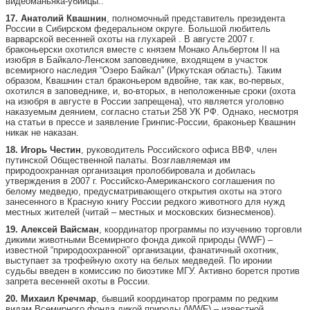
видеоманьяка-убийцы..
17. Анатолий Квашнин
, полномочный представитель президента
России в Сибирском федеральном округе. Большой любитель
варварской весенней охоты на глухарей . В августе 2007 г.
браконьерски охотился вместе с князем Монако Альбертом II на
изюбря в Байкало-Ленском заповеднике, входящем в участок
всемирного наследия “Озеро Байкал” (Иркутская область). Таким
образом, Квашнин стал браконьером вдвойне, так как, во-первых,
охотился в заповеднике, и, во-вторых, в неположенные сроки (охота
на изюбря в августе в России запрещена), что является уголовно
наказуемым деянием, согласно статьи 258 УК РФ. Однако, несмотря
на статьи в прессе и заявление Гринпис-России, браконьер Квашнин
никак не наказан.
18. Игорь Честин
, руководитель Российского офиса ВВФ, член
путинской Общественной палаты. Возглавляемая им
природоохранная организация пролоббировала и добилась
утверждения в 2007 г. Российско-Американского соглашения по
белому медведю, предусматривающего открытия охоты на этого
занесенного в Красную книгу России редкого животного для нужд
местных жителей (читай – местных и московских бизнесменов).
19. Алексей Вайсман
, координатор программы по изучению торговли
дикими животными Всемирного фонда дикой природы (WWF) –
известной “природоохранной” организации, фанатичный охотник,
выступает за трофейную охоту на белых медведей. По иронии
судьбы введен в комиссию по биоэтике МГУ. Активно борется против
запрета весенней охоты в России.
20. Михаил Кречмар
, бывший координатор программ по редким
видам Всемирного фонда дикой природы (WWF) – известной