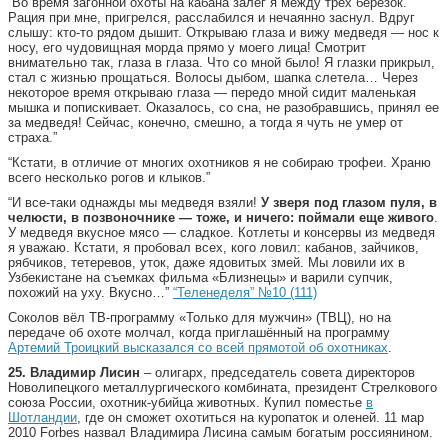
“Во время загонной охоты на кабана залег я между трех березок.
Рация при мне, пригрелся, расслабился и нечаянно заснул. Вдруг
слышу: кто-то рядом дышит. Открываю глаза и вижу медведя — нос к
носу, его чудовищная морда прямо у моего лица! Смотрит
внимательно так, глаза в глаза. Что со мной было! Я глазки прикрыл,
стал с жизнью прощаться. Волосы дыбом, шапка слетела… Через
некоторое время открываю глаза — передо мной сидит маленькая
мышка и попискивает. Оказалось, со сна, не разобравшись, принял ее
за медведя! Сейчас, конечно, смешно, а тогда я чуть не умер от
страха.”
“Кстати, в отличие от многих охотников я не собираю трофеи. Храню
всего несколько рогов и клыков.”
“И все-таки однажды мы медведя взяли!
У зверя под глазом пуля, в
челюсти, в позвоночнике — тоже, и ничего: поймали еще живого
.
У медведя вкусное мясо — сладкое. Котлеты и консервы из медведя
я уважаю. Кстати, я пробовал всех, кого ловил: кабанов, зайчиков,
рябчиков, тетеревов, уток, даже ядовитых змей. Мы ловили их в
Узбекистане на съемках фильма «Близнецы» и варили супчик,
похожий на уху. Вкусно…”
“Теленеделя” №10 (111)
Соколов вёл ТВ-программу «Только для мужчин» (ТВЦ), но на
передаче об охоте молчал, когда приглашённый на программу
Артемий Троицкий высказался со всей прямотой об охотниках
.
25.
Владимир Лисин
– олигарх, председатель совета директоров
Новолипецкого металлургического комбината, президент Стрелкового
союза России, охотник-убийца животных. Купил поместье
в
Шотландии
, где он сможет охотиться на куропаток и оленей. 11 мар
2010 Forbes назвал Владимира Лисина самым богатым россиянином.