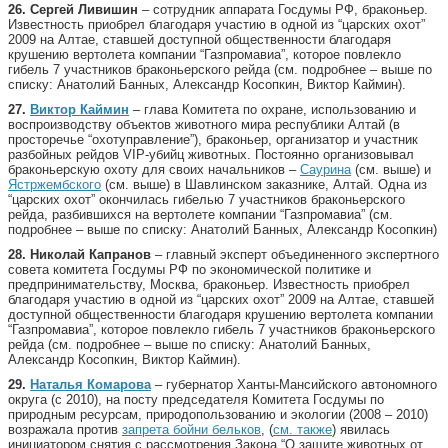
26.
Сергей Ливишин
– сотрудник аппарата Госдумы РФ, браконьер.
Известность приобрел благодаря участию в одной из “царских охот”
2009 на Алтае, ставшей доступной общественности благодаря
крушению вертолета компании “Газпромавиа”, которое повлекло
гибель 7 участников браконьерского рейда (см. подробнее – выше по
списку: Анатолий Банных, Александр Косопкин, Виктор Каймин).
27.
Виктор Каймин
– глава Комитета по охране, использованию и
воспроизводству объектов животного мира республики Алтай (в
просторечье “охотуправление”), браконьер, организатор и участник
разбойных рейдов VIP-убийц животных. Постоянно организовывал
браконьерскую охоту для своих начальников –
Саурина
(см. выше) и
Ястржембского
(см. выше) в Шавлинском заказнике, Алтай. Одна из
“царских охот” окончилась гибелью 7 участников браконьерского
рейда, разбившихся на вертолете компании “Газпромавиа” (см.
подробнее – выше по списку: Анатолий Банных, Александр Косопкин)
28.
Николай Капранов
– главный эксперт объединенного экспертного
совета комитета Госдумы РФ по экономической политике и
предпринимательству, Москва, браконьер. Известность приобрел
благодаря участию в одной из “царских охот” 2009 на Алтае, ставшей
доступной общественности благодаря крушению вертолета компании
“Газпромавиа”, которое повлекло гибель 7 участников браконьерского
рейда (см. подробнее – выше по списку: Анатолий Банных,
Александр Косопкин, Виктор Каймин).
29.
Наталья Комарова
– губернатор Ханты-Мансийского автономного
округа (с 2010), на посту председателя Комитета Госдумы по
природным ресурсам, природопользованию и экологии (2008 – 2010)
возражала против
запрета бойни бельков
, (
см. также
) явилась
инициатором снятия с рассмотрения Закона “О защите животных от