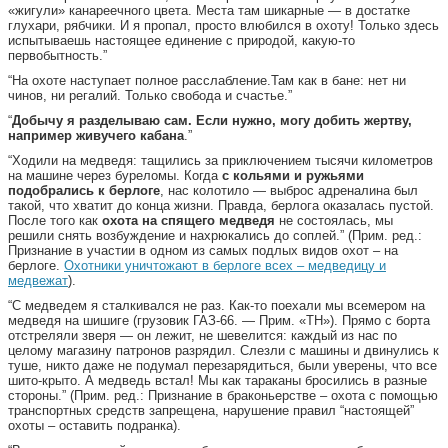
«жигули» канареечного цвета. Места там шикарные — в достатке
глухари, рябчики. И я пропал, просто влюбился в охоту! Только здесь
испытываешь настоящее единение с природой, какую-то
первобытность.”
“На охоте наступает полное расслабление.Там как в бане: нет ни
чинов, ни регалий. Только свобода и счастье.”
“
Добычу я разделываю сам. Если нужно, могу добить жертву,
например живучего кабана
.”
“Ходили на медведя: тащились за приключением тысячи километров
на машине через буреломы. Когда
с кольями и ружьями
подобрались к берлоге
, нас колотило — выброс адреналина был
такой, что хватит до конца жизни. Правда, берлога оказалась пустой.
После того как
охота на спящего медведя
не состоялась, мы
решили снять возбуждение и нахрюкались до соплей.” (Прим. ред.:
Признание в участии в одном из самых подлых видов охот – на
берлоге.
Охотники уничтожают в берлоге всех – медведицу и
медвежат
).
“С медведем я сталкивался не раз. Как-то поехали мы всемером на
медведя на шишиге (грузовик ГАЗ-66. — Прим. «ТН»). Прямо с борта
отстреляли зверя — он лежит, не шевелится: каждый из нас по
целому магазину патронов разрядил. Слезли с машины и двинулись к
туше, никто даже не подумал перезарядиться, были уверены, что все
шито-крыто. А медведь встал! Мы как тараканы бросились в разные
стороны.” (Прим. ред.: Признание в браконьерстве – охота с помощью
транспортных средств запрещена, нарушение правил “настоящей”
охоты – оставить подранка).