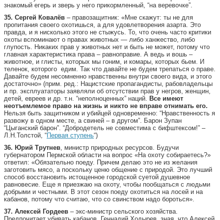
знакомый егерь и зверь у него прикормленный, “на веревочке”.
35.
Сергей Ковалёв
– правозащитник: «Мне скажут: ты не для
пропитания своего охотишься, а для удовлетворения азарта. Это
правда, и я нисколько этого не стыжусь. То, что очень часто критики
охоты вспоминают о правах животных — либо ханжество, либо
глупость. Никаких прав у животных нет и быть не может, потому что
главная характеристика права – равноправие. А ведь и вошь –
животное, и глисты, которых мы гоним, и комары, которых бьем. И
теленок, которого едим. Так что давайте не будем трепаться о праве.
Давайте будем несомненно нравственны внутри своего вида, и этого
достаточно» (прим. ред.: Нацистские пропагандисты, рабовладельцы
и пр. эксплуататоры заявляли об отсутствии прав у негров, женщин,
детей, евреев и др. т.н. “неполноценных” наций.
Все имеют
неотъемлемое право на жизнь и никто не вправе отнимать его.
Нельзя быть защитником и убийцей одновременно: “Нравственность я
развожу в одном месте, а свиней – в другом”. Барон Зупан
“Цыганский барон”. “Добродетель не совместима с бифштексом!” –
Л.Н.Толстой, “
Первая ступень
“)
36.
Юрий Трутнев
, министр природных ресурсов. Будучи
губернатором Пермской области на вопрос «На охоту собираетесь?»
ответил: «Обязательно поеду. Причем делаю это не из желания
заготовить мясо, а поскольку ценю общение с природой. Это лучший
способ восстановить истощенное городской суетой душевное
равновесие. Еще я приезжаю на охоту, чтобы пообщаться с людьми
добрыми и честными. В этот сезон поеду охотиться на лосей и на
кабанов, потому что считаю, что со свинством надо бороться».
37.
Алексей Гордеев
– экс-министр сельского хозяйства.
Предпочитает убивать кабанов. Геннадий Ходырев, зная, что Алексей