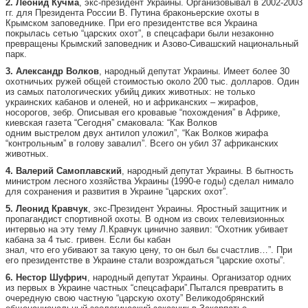
2. Леонид Кучма
, экс-президент Украины. Организовывал в 2002-2003
гг. для Президента России В. Путина браконьерские охоты в
Крымском заповеднике. При его президентстве вся Украина
покрылась сетью “царских охот”, в спецсафари были незаконно
превращены Крымский заповедник и Азово-Сивашский национальный
парк.
3. Александр Волков
, народный депутат Украины. Имеет более 30
охотничьих ружей общей стоимостью около 200 тыс. долларов. Один
из самых патологических убийц диких животных: не только
украинских кабанов и оленей, но и африканских – жирафов,
носорогов, зебр. Описывая его кровавые “похождения” в Африке,
киевская газета “Сегодня” смаковала: “Как Волков
одним выстрелом двух антилоп уложил”, “Как Волков жирафа
“контрольным” в голову завалил”. Всего он убил 37 африканских
животных.
4. Валерий Самоплавский
, народный депутат Украины. В бытность
министром лесного хозяйства Украины (1990-е годы) сделал нимало
для сохранения и развития в Украине “царских охот”.
5. Леонид Кравчук
, экс-Президент Украины. Яростный защитник и
пропагандист спортивной охоты. В одном из своих телевизионных
интервью на эту тему Л.Кравчук цинично заявил: “Охотник убивает
кабана за 4 тыс. гривен. Если бы кабан
знал, что его убивают за такую цену, то он был бы счастлив…”. При
его президентстве в Украине стали возрождаться “царские охоты”.
6. Нестор Шуфрич
, народный депутат Украины. Организатор одних
из первых в Украине частных “спецсафари”.Пытался превратить в
очередную свою частную “царскую охоту” Великодобрянский