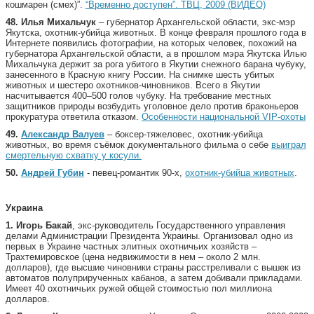
кошмарен (смех)”.
“Временно доступен”. ТВЦ, 2009 (ВИДЕО)
48.
Илья Михальчук
– губернатор Архангельской области, экс-мэр
Якутска, охотник-убийца животных. В конце февраля прошлого года в
Интернете появились фотографии, на которых человек, похожий на
губернатора Архангельской области, а в прошлом мэра Якутска Илью
Михальчука держит за рога убитого в Якутии снежного барана чубуку,
занесенного в Красную книгу России. На снимке шесть убитых
животных и шестеро охотников-чиновников. Всего в Якутии
насчитывается 400–500 голов чубуку. На требование местных
защитников природы возбудить уголовное дело против браконьеров
прокуратура ответила отказом.
Особенности национальной VIP-охоты
49.
Александр Валуев
– боксер-тяжеловес, охотник-убийца
животных, во время съёмок документального фильма о себе
выиграл
смертельную схватку у косули.
50.
Андрей Губин
- певец-романтик 90-х,
охотник-убийца животных
.
Украина
1. Игорь Бакай
, экс-руководитель Государственного управления
делами Администрации Президента Украины. Организовал одно из
первых в Украине частных элитных охотничьих хозяйств –
Трахтемировское (цена недвижимости в нем – около 2 млн.
долларов), где высшие чиновники страны расстреливали с вышек из
автоматов полуприрученных кабанов, а затем добивали прикладами.
Имеет 40 охотничьих ружей общей стоимостью пол миллиона
долларов.