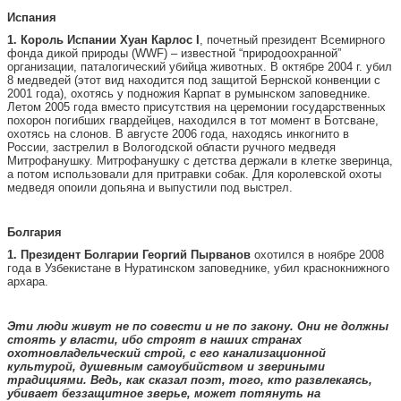
Испания
1. Король Испании Хуан Карлос I
, почетный президент Всемирного
фонда дикой природы (WWF) – известной “природоохранной”
организации, паталогический убийца животных. В октябре 2004 г. убил
8 медведей (этот вид находится под защитой Бернской конвенции с
2001 года), охотясь у подножия Карпат в румынском заповеднике.
Летом 2005 года вместо присутствия на церемонии государственных
похорон погибших гвардейцев, находился в тот момент в Ботсване,
охотясь на слонов. В августе 2006 года, находясь инкогнито в
России, застрелил в Вологодской области ручного медведя
Митрофанушку. Митрофанушку с детства держали в клетке зверинца,
а потом использовали для притравки собак. Для королевской охоты
медведя опоили допьяна и выпустили под выстрел.
Болгария
1. Президент Болгарии Георгий Пырванов
охотился в ноябре 2008
года в Узбекистане в Нуратинском заповеднике, убил краснокнижного
архара.
Эти люди живут не по совести и не по закону. Они не должны
стоять у власти, ибо строят в наших странах
охотновладельческий строй, с его канализационной
культурой, душевным самоубийством и звериными
традициями. Ведь, как сказал поэт, того, кто развлекаясь,
убивает беззащитное зверье, может потянуть на