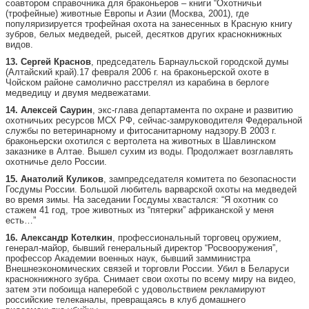
соавтором справочника для браконьеров – книги “Охотничьи
(трофейные) животные Европы и Азии (Москва, 2001), где
популяризируется трофейная охота на занесенных в Красную книгу
зубров, белых медведей, рысей, десятков других краснокнижных
видов.
13. Сергей Краснов
, председатель Барнаульской городской думы
(Алтайский край).17 февраля 2006 г. на браконьерской охоте в
Чойском районе самолично расстрелял из карабина в берлоге
медведицу и двумя медвежатами.
14. Алексей Саурин
, экс-глава департамента по охране и развитию
охотничьих ресурсов МСХ РФ, сейчас-замруководителя Федеральной
службы по ветеринарному и фитосанитарному надзору.В 2003 г.
браконьерски охотился с вертолета на животных в Шавлинском
заказнике в Алтае. Вышел сухим из воды. Продолжает возглавлять
охотничье дело России.
15. Анатолий Куликов
, зампредседателя комитета по безопасности
Госдумы России. Большой любитель варварской охоты на медведей
во время зимы. На заседании Госдумы хвастался: “Я охотник со
стажем 41 год, трое животных из “пятерки” африканской у меня
есть…”
16. Александр Котелкин
, профессиональный торговец оружием,
генерал-майор, бывший генеральный директор “Росвооружения”,
профессор Академии военных наук, бывший замминистра
Внешнеэкономических связей и торговли России. Убил в Беларуси
краснокнижного зубра. Снимает свои охоты по всему миру на видео,
затем эти побоища наперебой с удовольствием рекламируют
российские телеканалы, превращаясь в клуб домашнего