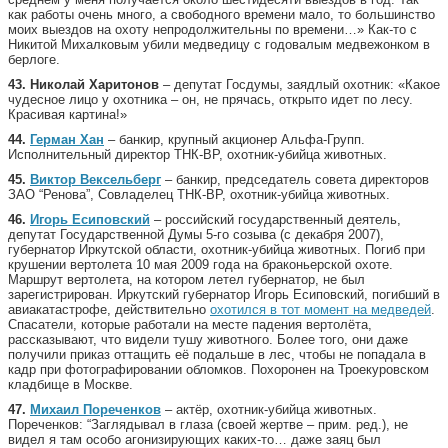
как работы очень много, а свободного времени мало, то большинство
моих выездов на охоту непродолжительны по времени…» Как-то с
Никитой Михалковым убили медведицу с годовалым медвежонком в
берлоге.
43.
Николай Харитонов
– депутат Госдумы, заядлый охотник: «Какое
чудесное лицо у охотника – он, не прячась, открыто идет по лесу.
Красивая картина!»
44.
Герман Хан
– банкир, крупный акционер Альфа-Групп.
Исполнительный директор ТНК-BP, охотник-убийца животных.
45.
Виктор Вексельберг
– банкир, председатель совета директоров
ЗАО “Ренова”, Совладелец ТНК-BP, охотник-убийца животных.
46.
Игорь Есиповский
– российский государственный деятель,
депутат Государственной Думы 5-го созыва (с декабря 2007),
губернатор Иркутской области, охотник-убийца животных. Погиб при
крушении вертолета 10 мая 2009 года на браконьерской охоте.
Маршрут вертолета, на котором летел губернатор, не был
зарегистрирован. Иркутский губернатор Игорь Есиповский, погибший в
авиакатастрофе, действительно
охотился в тот момент на медведей
.
Спасатели, которые работали на месте падения вертолёта,
рассказывают, что видели тушу животного. Более того, они даже
получили приказ оттащить её подальше в лес, чтобы не попадала в
кадр при фотографировании обломков. Похоронен на Троекуровском
кладбище в Москве.
47.
Михаил Пореченков
– актёр, охотник-убийца животных.
Пореченков: “Заглядывал в глаза (своей жертве – прим. ред.), не
видел я там особо агонизирующих каких-то… даже заяц был