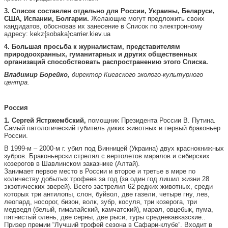
3. Список составлен отдельно для России, Украины, Беларуси,
США, Испании, Болгарии.
Желающие могут предложить своих
кандидатов, обосновав их занесение в Список по электронному
адресу: kekz{sobaka}carrier.kiev.ua
4. Большая просьба к журналистам, представителям
природоохранных, гуманитарных и других общественных
организаций способствовать распространению этого Списка.
Владимир Борейко,
директор Киевского эколого-культурного
центра.
Россия
1. Сергей Ястржембский,
помощник Президента России В. Путина.
Самый патологический губитель диких животных и первый браконьер
России.
В 1999-м – 2000-м г. убил под Винницей (Украина) двух краснокнижных
зубров. Браконьерски стрелял с вертолетов маралов и сибирских
козерогов в Шавлинском заказнике (Алтай).
Занимает первое место в России и второе и третье в мире по
количеству добытых трофеев за год (за один год лишил жизни 28
экзотических зверей). Всего застрелил 62 редких животных, среди
которых три антилопы, слон, буйвол, две газели, четыре гну, лев,
леопард, носорог, бизон, волк, зубр, косуля, три козерога, три
медведя (белый, гималайский, камчатский), марал, овцебык, пума,
пятнистый олень, две серны, две рыси, туры среднекавказские..
Призер премии “Лучший трофей сезона в Сафари-клубе”. Входит в