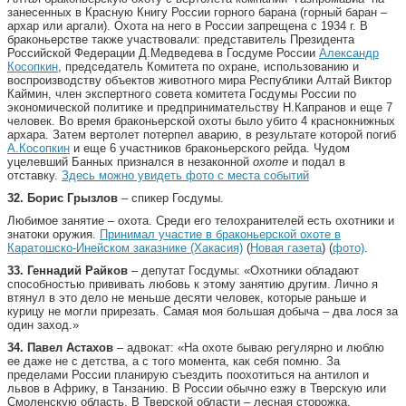
занесенных в Красную Книгу России горного барана (горный баран –
архар или аргали). Охота на него в России запрещена с 1934 г. В
браконьерстве также участвовали: представитель Президента
Российской Федерации Д.Медведева в Госдуме России
Александр
Косопкин
, председатель Комитета по охране, использованию и
воспроизводству объектов животного мира Республики Алтай Виктор
Каймин, член экспертного совета комитета Госдумы России по
экономической политике и предпринимательству Н.Капранов и еще 7
человек. Во время браконьерской охоты было убито 4 краснокнижных
архара. Затем вертолет потерпел аварию, в результате которой погиб
А.Косопкин
и еще 6 участников браконьерского рейда. Чудом
уцелевший Банных признался в незаконной
охоте
и подал в
отставку.
Здесь можно увидеть фото с места событий
32.
Борис Грызлов
– спикер Госдумы.
Любимое занятие – охота. Среди его телохранителей есть охотники и
знатоки оружия.
Принимал участие в браконьерской охоте в
Каратошско-Инейском заказнике (Хакасия)
(
Новая газета
) (
фото)
.
33.
Геннадий Райков
– депутат Госдумы: «Охотники обладают
способностью прививать любовь к этому занятию другим. Лично я
втянул в это дело не меньше десяти человек, которые раньше и
курицу не могли прирезать. Самая моя большая добыча – два лося за
один заход.»
34.
Павел Астахов
– адвокат: «На охоте бываю регулярно и люблю
ее даже не с детства, а с того момента, как себя помню. За
пределами России планирую съездить поохотиться на антилоп и
львов в Африку, в Танзанию. В России обычно езжу в Тверскую или
Смоленскую область. В Тверской области – лесная сторожка,