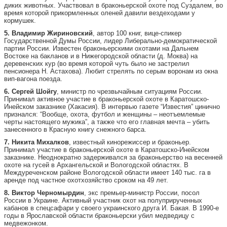
диких животных. Участвовал в браконьерской охоте под Суздалем, во
время которой прикормленных оленей давили вездеходами у
кормушек.
5. Владимир Жириновский
, автор 100 книг, вице-спикер
Государственной Думы России, лидер Либерально-демократической
партии России. Известен браконьерскими охотами на Дальнем
Востоке на бакланов и в Нижегородской области (д. Моква) на
деревенских кур (во время которой чуть было не застрелил
пенсионера Н. Астахова). Любит стрелять по серым воронам из окна
вип-вагона поезда.
6. Сергей Шойгу
, министр по чрезвычайным ситуациям России.
Принимал активное участие в браконьерской охоте в Каратошско-
Инейском заказнике (Хакасия). В интервью газете “Известия” цинично
признался: “Вообще, охота, футбол и женщины – неотъемлемые
черты настоящего мужика”, а также что его главная мечта – убить
занесенного в Красную книгу снежного барса.
7. Никита Михалков
, известный кинорежиссер и браконьер.
Принимал участие в браконьерской охоте в Каратошско-Инейском
заказнике. Неоднократно задерживался за браконьерство на весенней
охоте на гусей в Архангельской и Вологодской областях. В
Междуреченском районе Вологодской области имеет 140 тыс. га в
аренде под частное охотхозяйство сроком на 49 лет.
8. Виктор Черномырдин
, экс премьер-министр России, посол
России в Украине. Активный участник охот на полуприрученных
кабанов в спецсафари у своего украинского друга И. Бакая. В 1990-е
годы в Ярославской области браконьерски убил медведицу с
медвежонком.