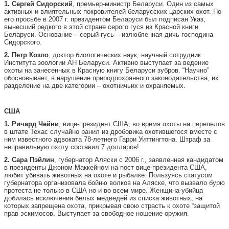
1. Сергей Сидорский
, премьер-министр Беларуси. Один из самых
активных и влиятельных покровителей беларусских царских охот. По
его просьбе в 2007 г. президентом Беларуси был подписан Указ,
вынесший редкого в этой стране серого гуся из Красной книги
Беларуси. Основание – серый гусь – излюбленная дичь господина
Сидорского.
2. Петр Козло
, доктор биологических наук, научный сотрудник
Института зоологии АН Беларуси. Активно выступает за ведение
охоты на занесенных в Красную книгу Беларуси зубров. “Научно”
обосновывает, в нарушение природоохранного законодательства, их
разделение на две категории – охотничьих и охраняемых.
США
1. Ричард Чейни
, вице-президент США, во время охоты на перепелов
в штате Техас случайно ранил из дробовика охотившегося вместе с
ним известного адвоката 78-летнего Гарри Уиттингтона. Штраф за
неправильную охоту составил 7 долларов!
2. Сара Пэйлин
, губернатор Аляски с 2006 г., заявленная кандидатом
в президенты Джоном Маккейном на пост вице-президента США,
любит убивать животных на охоте и рыбалке. Пользуясь статусом
губернатора организовала бойню волков на Аляске, что вызвало бурю
протеста не только в США но и во всем мире. Женщина-убийца
добилась исключения белых медведей из списка животных, на
которых запрещена охота, прикрывая свою страсть к охоте “защитой
прав эскимосов. Выступает за свободное ношение оружия.