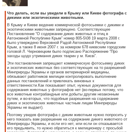
Что делать, если вы увидели в Крыму или Киеве фотографа с
дикими или экзотическими животными.
В Крыму и Киеве ведение коммерческой фотосьемки с дикими и
экзотическими животными запрещено. Соответствующее
Постановление “О содержании диких животных и птиц в
Автономной Республике Крым” номер 805-5\08 19 марта 2008 г.
было утверждено Верховной Радой Автономной Республики
Крым, а также 8 июня 2007 г. за номером 678 киевским городским
головой Л. Черновецким было подписано Распоряжение “Про
заходы щодо утримання диких тварин у м. Києві”.
Эти постановления запрещают коммерческую фотосьемку диких
и экзотических животных без соответствующих на то разрешений
Минприроды Украины и органов ветеринарной медицины,
обязывают работников милиции контролировать выполнение
данных постановлений и привлекать виновных к
ответственности.Как показывает опыт, нужных документов для
содержания животных у фотографов нет (во-первых потому, что
все животные контрабандные или добыты другим незаконным
путем, и во-вторых, что подобные разрешения на содержание
диких и экзотических животных частным лицам Минприроды
Украины не выдает).
Поэтому увидев фотографа с диким животным нужно попросить у
него показать вам разрешение на содержание дикиго животного от
Минприроды Украины, и если его нет, или если он отказывается
его предьявить, то нужно обратиться к милиционеру с просьбой