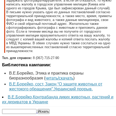
задержать фотографа-нарушителя, а если он отказался, то нужно
написать жалобу в городское управление милиции (Киева или
одного из городов Крыма, где был зафиксирован данный случай).
В письме нужно указать одно из данных постановлений согласно
территориальной принадлежности, а также место, время, приметы
фотографа и вид животного, а также данные милиционера, свои
ФИО и свой обратный почтовый адрес. Желательно также
сфотографировать фотографа с животным и приложить данное
фото. Если в течении месяца вы не получите от городского
управления милиции вразумительного ответа на вашу жалобу, то
следует с копией вашей жалобы и копией ответа послать жалобу
в МВД Украины. В обеих случаях нужно также сослаться на одно
из вышеперечисленных постановлений сгласно территориальной
принадлежности.
Тел. для справок:
8 (067) 715-27-90
Библиотека кампании:
В.Е.Борейко, Этика и практика охраны
биоразнообразия (
читать
/скачать
)
В.Е.Борейко, сост, Закон “О защите животных от
жестокого обращения”.Украинский прорыв.
В.Е.Борейко,Контрабанда диких животных, растений и
их дериватов в Украине