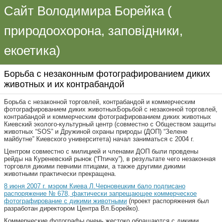
Сайт Володимира Борейка (
природоохорона, заповідники,
екоетика)
Борьба с незаконным фотографированием диких
животных и их контрабандой
Борьба с незаконной торговлей, контрабандой и коммерческим
фотографированием диких животныхБорьбой с незаконной торговлей,
контрабандой и коммерческим фотографированием диких животных
Киевский эколого-культурный центр (совместно с Обществом защиты
животных “SOS” и Дружиной охраны природы (ДОП) “Зелене
майбутне” Киевского университета) начал заниматься с 2004 г.
Центром совместно с милицией и членами ДОП были провдены
рейды на Куреневский рынок (“Птичку”), в результате чего незаконная
торговля дикими певчими птицами, а также другими дикими
животными практически прекращена.
8 июня 2007 г. мэром Киева Л.Черновецким бало подписано
распоряжение № 678, фактически запрещающее коммерческое
фотографирование с дикими животными
(проект распоряжения был
разработан директором Центра Вл.Борейко).
Коммерческие фотографы очень жестоко обращаются с дикими