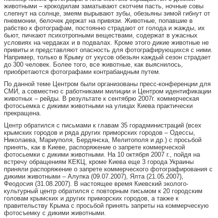
животными – крокодилам заматывают скотчем пасть, ночные совы
слепнут на солнце, змеям вырывают зубы, обезьяны зимой гибнут от
пневмонии, белочек держат на привязи. Животные, попавшие в
рабство к фотографам, постоянно страдают от голода и жажды, их
бьют, пичкают психотропными веществами, содержат в ужасных
условиях на чердаках и в подвалах. Кроме этого дикие животные не
привиты и представляют опасность для фотографирующихся с ними.
Например, только в Крыму от укусов обезьян каждый сезон страдает
до 300 человек. Более того, все животные, как выяснилось,
приобретаются фотографами контрабандным путем.
По данной теме Центром были организованы пресс-конференции для
СМИ, а совместно с работниками милиции и Центром идентификации
животных – рейды. В результате к сентябрю 2007г. коммерческая
фотосьемка с дикими животными на улицах Киева практически
прекращена.
Центр обратился с письмами к главам 35 горадминистраций (всех
крымских городов и ряда других приморских городов – Одессы,
Николаева, Мариуполя, Бердянска, Мелитополя и др.) с просьбой
принять, как в Киеве, распоряжение о запрете коммерческой
фотосьемки с дикими животными. На 10 октября 2007 г., пойдя на
встречу обращениям КЕКЦ, кроме Киева еще 3 города Украины
приняли распоряжение о запрете коммерческого фотографирования с
дикими животными – Алупка (09.07.2007), Ялта (21.05.2007),
Феодосия (31.08.2007). В настоящее время Киевский эколого-
культурный центр обратился с повторным письмом к 20 городским
головам крымских и других приморских городов, а также к
правительству Крыма с просьбой принять запреты на коммерческую
фотосъемку с дикими животными.