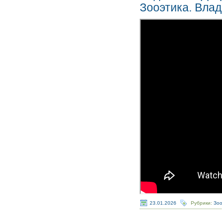
Зооэтика. Вла
23.01.2026
Рубрики:
Зо