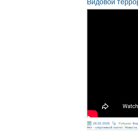
Видовой терро
26.02.2026
Рубрики:
Бор
Нет - спортивной охоте!
,
Новости