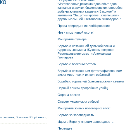
ко
Всеукраинская кампания
“Изготовление,реклама ядов,сбыт ядов ,
капканов и других браконьерских способов
добычи животных карается Законом” и
кампания "Защитим кротов , слепышей и
других малышей. Остановим живодеров! "
Права природы и их лоббирование
Нет - спортивной охоте!
Мы против фуа-гра
Борьба с незаконной добычей песка и
гидронамывами на Жуковом острове.
Расследование смерти Александра
Гончарова
Борьба с браконьерством
Борьба с незаконным фотографированием
диких животных и их контрабандой
Борьба с торговлей браконьерскими сетями
Черный список трофейных убийц
Охрана волков
Спасем украинских зубров!
Мы против живых новогодних елок!
Борьба за заповедность
Зоозащита
,
Зооэтика Ютуб канал
,
Идем в Европу-строим заповедность
Первоцвет