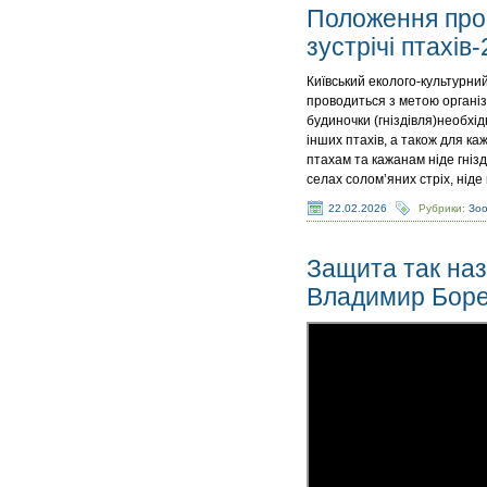
Положення про 
зустрічі птахів
Київський еколого-культурни
проводиться з метою організ
будиночки (гніздівля)необхідн
інших птахів, а також для к
птахам та кажанам ніде гнізди
селах солом’яних стріх, ніде 
22.02.2026
Рубрики:
Зо
Защита так на
Владимир Бор