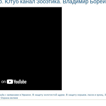
р. Ютуб канал Зооэтика. Владимир Борей
ьба с капканами в Украине
,
В защиту золотистой щурки
,
В защиту хорьков, ласок и куниц
,
,
Охрана волков