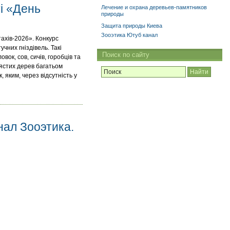
і «День
Лечение и охрана деревьев-памятников
природы
Защита природы Киева
Зооэтика Ютуб канал
тахів-2026». Конкурс
чних гніздівель. Такі
Поиск по сайту
вок, сов, сичів, горобців та
лястих дерев багатьом
, яким, через відсутність у
ал Зооэтика.