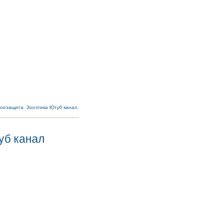
Зоозащита
,
Зооэтика Ютуб канал
,
уб канал