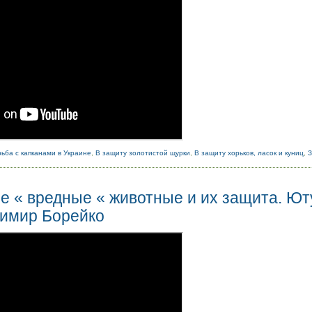
ьба с капканами в Украине
,
В защиту золотистой щурки
,
В защиту хорьков, ласок и куниц
,
е « вредные « животные и их защита. Ют
димир Борейко