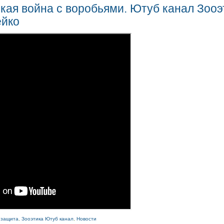
кая война с воробьями. Ютуб канал Зооэ
ейко
озащита
,
Зооэтика Ютуб канал
,
Новости