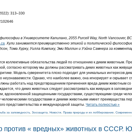
 2022): 313–330
22102646
илософии в Университете Капилано, 2055 Purcell Way, North Vancouver, BC
.ca
. Хули занимается преимущественно этикой и политической философие
сон, Тома Хурку, Уилла Кимлику, Эми Маллин и Уэйна Самнера за коммента
ются коллективные обязательства людей по отношению к диким животным. П
ой, согласно которому мы должны рассматривать диких животных как живущи
критике. Модель суверенитета плохо подходит для уникальных интересов дик
о неузнаваемости. Однако, что наиболее важно, она игнорирует и скрывает с
должны работать над предотвращением причинения вреда диким животным со
рждается, что диких животных следует рассматривать как живущих в заповедн
ии, вдохновленной защищенными государствами, существующими среди челов
 человеческими государствами и дикими животными имеет преимущества пер
кого представительства и международной защиты.
Читать полностью »
ьба за заповедность
,
Зоозащита
,
Новости
,
Права природы и их лоббирование
,
Современн
р против « вредных» животных в СССР. Ю