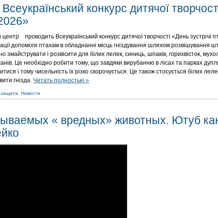
Всеукраїнський конкурс дитячої творчост
-2026»
й центр проводить Всеукраїнський конкурс дитячої творчості «День зустрічі п
ації допомоги птахам в обладнанні місць гніздування шляхом розвішування шту
о змайструвати і розвісити для білих лелек, синиць, шпаків, горихвісток, мухоло
ажанів. Це необхідно робити тому, що завдяки вирубанню в лісах та парках дуп
тися і тому чисельність їх різко скорочується. Це також стосується білих лелек
вити гнізда.
Читать полностью »
озащита
,
Новости
зываемых « вредных» животных. Ютуб кан
ейко