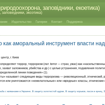
риродоохорона, заповідники, екоетика)
 заповедники, экоэтика)
пании
Издательство
Галереи
Контакт
Поддержка
р как аморальный инструмент власти над
центр, г. Киев
пределяет террор, терроризм (лат. terror — страх, ужас) как «насильственн
 захват заложников, убийства и др.) с целью устранения, подавления полити
пределенной линии поведения» (1).
сты» называет следующие виды терроризма — революционный, этнический, ре
ются или уничтожаются «нежелательные» или «вредные» классы, этнические 
ьба с капканами в Украине
,
В защиту золотистой щурки
,
В защиту хорьков, ласок и куниц
,