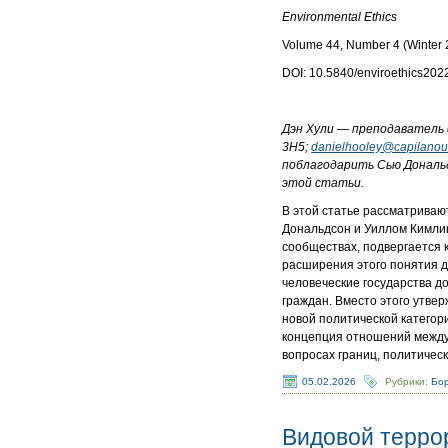
Environmental Ethics
Volume 44, Number 4 (Winter
DOI: 10.5840/enviroethics20
Дэн Хули — преподаватель ф
3H5;
danielhooley@capilanou
поблагодарить Сью Дональд
этой статьи.
В этой статье рассматрива
Дональдсон и Уиллом Кимлик
сообществах, подвергается 
расширения этого понятия д
человеческие государства 
граждан. Вместо этого утве
новой политической категор
концепция отношений между
вопросах границ, политичес
05.02.2026
Рубрики:
Бор
Видовой терро