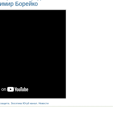
димир Борейко
озащита
,
Зооэтика Ютуб канал
,
Новости