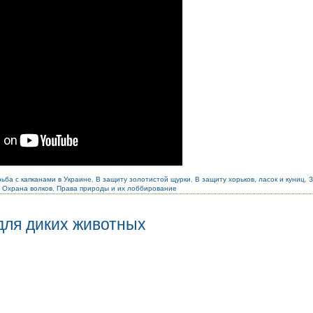
ьба с капканами в Украине
,
В защиту золотистой щурки
,
В защиту хорьков, ласок и куниц
,
,
Охрана волков
,
Права природы и их лоббирование
для диких животных