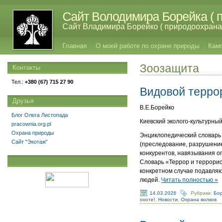
Сайт Володимира Борейка ( п
Сайт Владимира Борейко ( природоохрана,
Главная
О моей работе по охране природы
Кам
Зоозащита
Контакты
Тел.:
+380 (67) 715 27 90
Видовой терро
Друзья
В.Е.Борейко
Блог Олега Листопада
Киевский эколого-культурный 
pracownia.org.pl
Охрана природы
Энциклопедический словарь о
Сайт "Экотаж"
(преследование, разрушение,
конкурентов, навязывания о
Словарь «Террор и террори
конкретном случае подавля
людей.
Читать полностью »
14.03.2026
Рубрики:
Бор
охоте!
,
Новости
,
Охрана волков