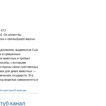
 V7J
й. Он хотел бы
рии к предыдущей версии
редложение, выдвинутое Сью
х в суверенных
их животных и требует
пособы, с которыми
 стороны своих собственных
иках для диких животных —
еческих государств. Эта
ед моделью суверенитета в
ая идея дикой природы
туб канал