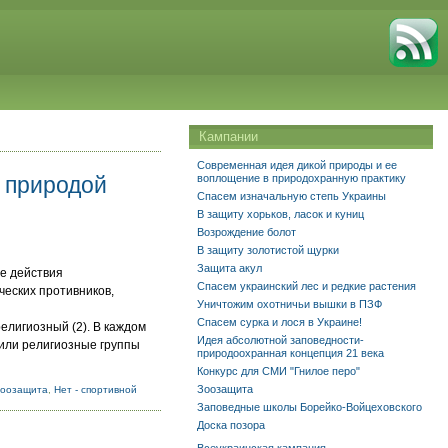
Кампании
Современная идея дикой природы и ее
 природой
воплощение в природохранную практику
Спасем изначальную степь Украины
В защиту хорьков, ласок и куниц
Возрождение болот
В защиту золотистой щурки
Защита акул
ые действия
Спасем украинский лес и редкие растения
ческих противников,
Уничтожим охотничьи вышки в ПЗФ
Спасем сурка и лося в Украине!
лигиозный (2). В каждом
Идея абсолютной заповедности-
или религиозные группы
природоохранная концепция 21 века
Конкурс для СМИ "Гнилое перо"
Зоозащита
Зоозащита
,
Нет - спортивной
Заповедные школы Борейко-Войцеховского
Доска позора