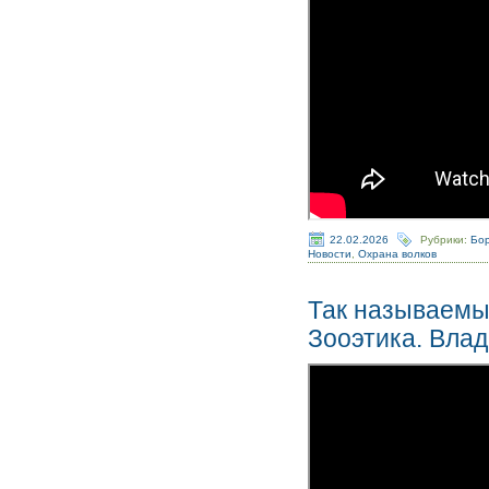
22.02.2026
Рубрики:
Бор
Новости
,
Охрана волков
Так называемы
Зооэтика. Вла