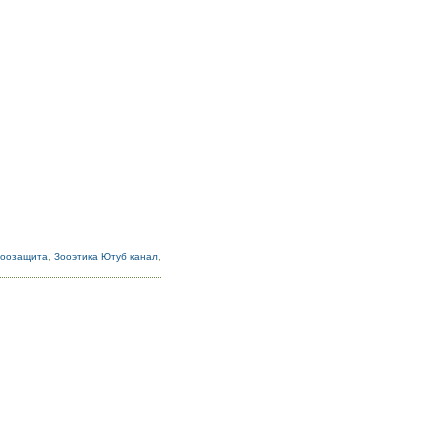
Зоозащита
,
Зооэтика Ютуб канал
,