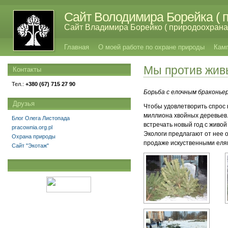
Сайт Володимира Борейка ( п
Сайт Владимира Борейко ( природоохрана,
Главная
О моей работе по охране природы
Кам
Мы против живы
Контакты
Тел.:
+380 (67) 715 27 90
Борьба с елочным браконье
Друзья
Чтобы удовлетворить спрос 
миллиона хвойных деревьев.
Блог Олега Листопада
встречать новый год с живой
pracownia.org.pl
Экологи предлагают от нее 
Охрана природы
продаже искуственными еля
Сайт "Экотаж"