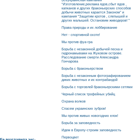
Всеукраинская кампания
“Изготовление,реклама ядов,сбыт ядов ,
капканов и других браконьерских способов
добычи животных карается Законом” и
кампания "Защитим кротов , слепышей и
других малышей. Остановим живодеров! "
Права природы и их лоббирование
Нет - спортивной охоте!
Мы против фуа-гра
Борьба с незаконной добычей песка и
гидронамывами на Жуковом острове.
Расследование смерти Александра
Гончарова
Борьба с браконьерством
Борьба с незаконным фотографированием
диких животных и их контрабандой
Борьба с торговлей браконьерскими сетями
Черный список трофейных убийц
Охрана волков
Спасем украинских зубров!
Мы против живых новогодних елок!
Борьба за заповедность
Идем в Европу-строим заповедность
Первоцвет
Ее возглавила экс-