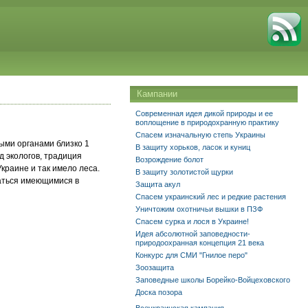
Кампании
Современная идея дикой природы и ее
воплощение в природохранную практику
Спасем изначальную степь Украины
ыми органами близко 1
В защиту хорьков, ласок и куниц
д экологов, традиция
Возрождение болот
Украине и так имело леса.
В защиту золотистой щурки
ваться имеющимися в
Защита акул
Спасем украинский лес и редкие растения
Уничтожим охотничьи вышки в ПЗФ
Спасем сурка и лося в Украине!
Идея абсолютной заповедности-
природоохранная концепция 21 века
Конкурс для СМИ "Гнилое перо"
Зоозащита
Заповедные школы Борейко-Войцеховского
Доска позора