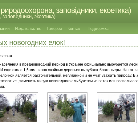
риродоохорона, заповідники, екоетика)
 заповедники, экоэтика)
пании
Издательство
Галереи
Контакт
Поддержка
х новогодних елок!
рством
населения в предновогодний период в Украине официально вырубается лесн
И еще около 1,5 миллиона хвойных деревьев вырубают браконьеры. На взгля
 елочкой является расточительной, негуманной и не учит уважать природу. В 
отказаться, заменить живую новогоднюю ель букетом из веток или воспользо
ми.