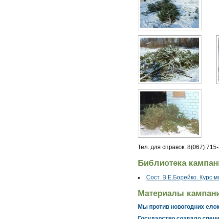
Тел. для справок: 8(067) 715
Библиотека кампан
Сост. В.Е.Борейко. Курс 
Материалы кампан
Мы против новогодних ело
Государство создало специ