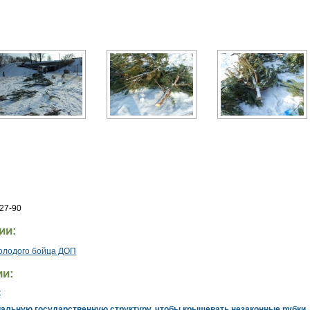
-27-90
ии:
молодого бойца ДОП
ии:
к
альную государственную структуру, чтобы крышевать незаконные рубки. 