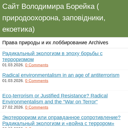
Сайт Володимира Борейка (
природоохорона, заповідники,
екоетика)
Права природы и их лоббирование Archives
Радикальный экологизм в эпоху борьбы с
терроризмом
01.03.2026.
0 Comments
Radical environmentalism in an age of antiterrorism
01.03.2026.
0 Comments
Eco-terrorism or Justified Resistance? Radical
Environmentalism and the “War on Terror”
27.02.2026.
0 Comments
Экотерроризм или оправданное сопротивление?
Радикальный экологизм и «война с террором»