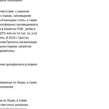
адачу природных
ответствие с законом
 парках, заповеднике
 Еланецкая степь, а также
биосферных заповедников и
в обьектах ПЗФ , рубки в
20% или на 14 тыс. га, а по
ны. В 2016 г. Центру
оном Проекты организации
ьных парков, запретив
древесины.
ания дельфинов в условиях
веринца из Луцка, а также
 значения.
 из Луцка, а также
 местного значения,