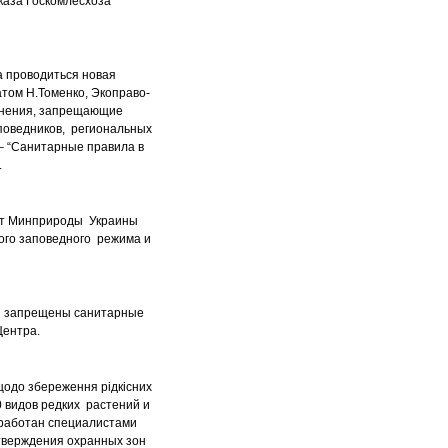
иказа Госкомлесхоза
а проводиться новая
атом Н.Томенко, Экоправо-
лнения, запрещающие
поведников, региональных
– “Санитарные правила в
.
 от Минприроды Украины
ого заповедного режима и
ми запрещены санитарные
Центра.
щодо збереження рідкісних
 видов редких растений и
зработан специалистами
утверждения охранных зон