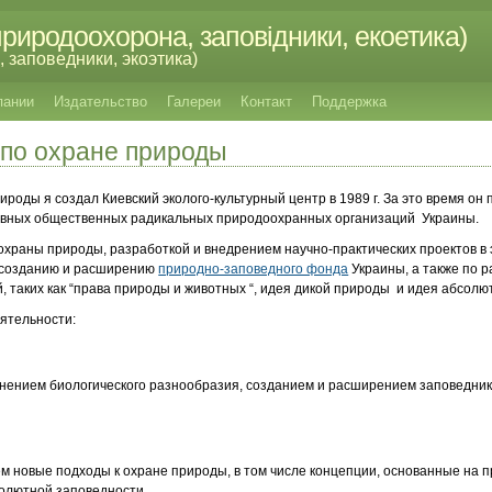
риродоохорона, заповідники, екоетика)
 заповедники, экоэтика)
пании
Издательство
Галереи
Контакт
Поддержка
 по охране природы
оды я создал Киевский эколого-культурный центр в 1989 г. За это время он 
вных общественных радикальных природоохранных организаций Украины.
раны природы, разработкой и внедрением научно-практических проектов в 
 созданию и расширению
природно-заповедного фонда
Украины, а также по 
 таких как “права природы и животных “, идея дикой природы и идея абсолю
ятельности:
нением биологического разнообразия, созданием и расширением заповедник
:
 новые подходы к охране природы, в том числе концепции, основанные на п
олютной заповедности.