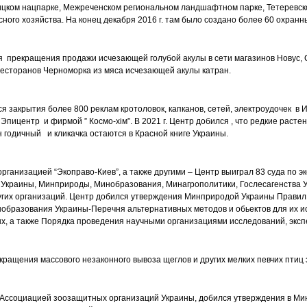
лицком нацпарке, Межреченском региональном ландшафтном парке, Тетеревско
ного хозяйства. На конец декабря 2016 г. там было создано более 60 охранн
я прекращения продажи исчезающей голубой акулы в сети магазинов Новус, С
ресторанов Черноморка из мяса исчезающей акулы катран.
я закрытия более 800 реклам кротоловок, капканов, сетей, электроудочек в 
 Эпицентр и фирмой ” Космо-хім”. В 2021 г. Центр добился , что редкие расте
 годичный и кликачка остаются в Красной книге Украины.
рганизацией “Экоправо-Киев”, а также другими – Центр выиграл 83 суда по э
 Украины, Минприроды, Минобразования, Минагрополитики, Гослесагенства
ругих организаций. Центр добился утверждения Минприродой Украины Правил
нобразования Украины-Перечня альтернативных методов и обьектов для их 
х, а также Порядка проведения научными организациями исследований, эксп
кращения массового незаконного вывоза щеглов и других мелких певчих птиц 
 с Ассоциацией зоозащитных организаций Украины, добился утверждения в М