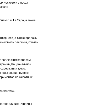
м лесхозе и в лесах
ых зон.
ильпо и Le Silpo, а также
Интернете, а также продажи
ний-ковыль Лессинга, ковыль
кологическим вопросам
 Украины,Национальной
 содержания диких
использования вместо
ериментов на животных.
за границу.
инагрополитике Украины