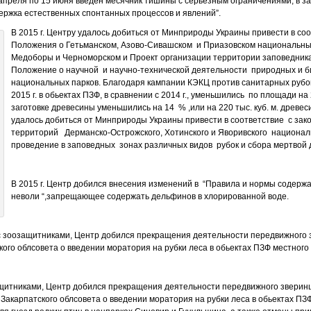
 апреля по 15 июня введен месячник тишины с серьезным ограничениями, в з
ержка естественных спонтанных процессов и явлений”.
В 2015 г. Центру удалось добиться от Минприроды Украины привести в со
Положения о Гетьманском, Азово-Сивашском и Приазовском национальных
Медоборы и Черноморском и Проект организации территории заповедника
Положение о научной и научно-технической деятельности природных и 
национальных парков. Благодаря кампании КЭКЦ против санитарных рубок 
2015 г. в обьектах ПЗФ, в сравнении с 2014 г., уменьшились по площади на 
заготовке древесины уменьшились на 14 % ,или на 220 тыс. куб. м. древеси
удалось добиться от Минприроды Украины привести в соответствие с зак
территорий Дерманско-Острожского, Хотинского и Яворивского национал
проведение в заповедных зонах различных видов рубок и сбора мертвой 
В 2015 г. Центр добился внесения изменений в “Правила и нормы содерж
неволи “,запрещающее содержать дельфинов в хлорированной воде.
о с зоозащитниками, Центр добился прекращения деятельности передвижного з
ого облсовета о введении моратория на рубки леса в обьектах ПЗФ местного
защитниками, Центр добился прекращения деятельности передвижного зверинца
акарпатского облсовета о введении моратория на рубки леса в обьектах ПЗФ