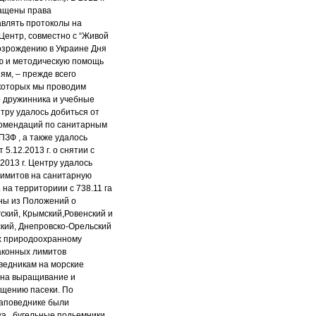
ращены права
авлять протоколы на
 Центр, совместно с “Живой
озрождению в Украине Дня
ю и методическую помощь
ям, – прежде всего
которых мы проводим
 дружинника и учебные
нтру удалось добиться от
комендаций по санитарным
ПЗФ , а также удалось
5.12.2013 г. о снятии с
2013 г. Центру удалось
имитов на санитарную
. на территориии с 738.11 га
ены из Положений о
ский, Крымский,Ровенский и
ский, Днепровско-Орельский
их природоохранному
законных лимитов
оведникам на морские
 на выращивание и
мещению пасеки. По
заповеднике были
 , бугельные подьемники,