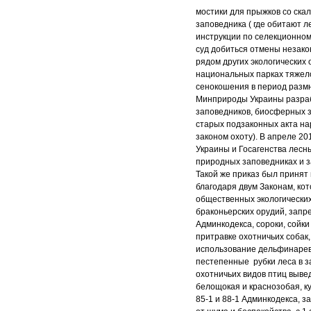
мостики для прыжков со ска
заповедника ( где обитают 
инструкции по селекционному
суд добиться отмены незако
рядом других экологических
национальных парках тяжелой
сенокошения в период размн
Минприроды Украины разраб
заповедников, биосферных з
старых подзаконных акта н
законом охоту). В апреле 2
Украины и Госагенства лесн
природных заповедниках и 
Такой же приказ был принят
благодаря двум Законам, к
общественных экологических
браконьерских орудий, запр
Админкодекса, сороки, сойки
притравке охотничьих соба
использование дельфинарев
пестепенные рубки леса в 
охотничьих видов птиц вывед
белощокая и краснозобая, ку
85-1 и 88-1 Админкодекса, 