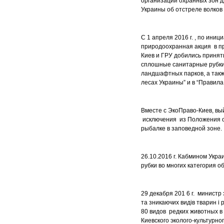
организации охранных зон д
Украины об отстреле волков
С 1 апреля 2016 г. , по ини
природоохранная акция в пр
Киев и ГРУ добились приня
сплошные санитарные рубки
ландшафтных парков, а такж
лесах Украины” и в “Правил
Вместе с ЭкоПраво-Киев, вы
исключения из Положения о
рыбалке в заповедной зоне.
26.10.2016 г. Кабмином Ук
рубки во многих категория 
29 декабря 201 6 г. министр
та зникаючих видів тварин 
80 видов редких животных 
Киевского эколого-культурн