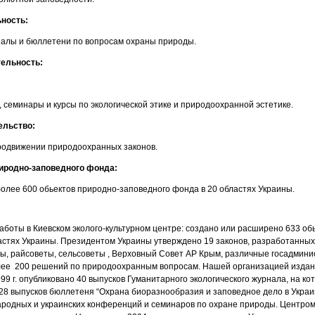
ность:
налы и бюллетени по вопросам охраны природы.
тельность:
еминары и курсы по экологической этике и природоохранной эстетике.
ельство:
продвижении природоохранных законов.
иродно-заповедного фонда:
лее 600 обьектов природно-заповедного фонда в 20 областях Украины.
аботы в Киевском эколого-культурном центре: создано или расширено 633 об
ластях Украины. Президентом Украины утверждено 19 законов, разработанны
еты, райсоветы, сельсоветы , Верховный Совет АР Крым, различные госадмини
лее 200 решений по природоохранным вопросам. Нашей организацией издан
999 г. опубликовано 40 выпусков Гуманитарного экологического журнала, на к
 28 выпусков бюллетеня “Охрана биоразнообразия и заповедное дело в Укра
ародных и украинских конференций и семинаров по охране природы. Центром