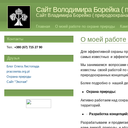
Сайт Володимира Борейка ( п
Сайт Владимира Борейко ( природоохрана,
Главная
О моей работе по охране природы
Кам
О моей работе
Контакты
Тел.:
+380 (67) 715 27 90
Для эффективной охраны прир
самых известных и эффекти
Друзья
Мы занимаемся вопросами ох
Блог Олега Листопада
известны своей работой по
pracownia.org.pl
природоохранных концепций,
Охрана природы
Сайт "Экотаж"
Более подробно о нашей де
Охрана природы:
Активно работаем над сохра
территорий.
·
Разработка концепций
Разрабатываем и продвигаем
идее дикиой природы и абс