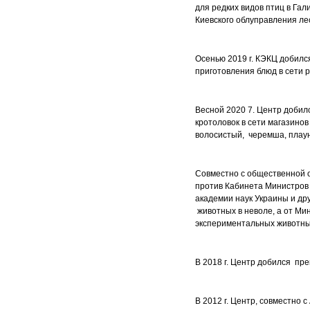
для редких видов птиц в Га
Киевского облуправления лес
Осенью 2019 г. КЭКЦ добилс
приготовления блюд в сети 
Весной 2020 7. Центр добилс
кротоловок в сети магазинов
волосистый, черемша, плаун
Совместно с общественной о
против Кабинета Министров
академии наук Украины и д
животных в неволе, а от Ми
экспериментальных животны
В 2018 г. Центр добился пре
В 2012 г. Центр, совместно