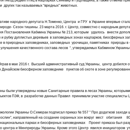
ля гнезд редких птиц в нацпарках Синевир и Гуцульщина, а также отмены пр
 и других так называемых “вредных” животных.
циативе народного депутата Н.Томенко, Центра и ГРУ в Украине впервые стал
ироде- Сезон тишины. 23 марта 2016. г. Центр, совместно с народным депут
тия Постановления Кабмина Украины № 213, которым удалось внести допо
 и рубку дуплистых деревьев в заповедных зонах нацпарков, биосферных за
е в природных заповедниках, заповедных урочищах, памятниках природы в 
а улучшения качественного состава лесов “, утверждаемых Кабмином Украины
йграв в мае 2016 г. Высший административный суд Украины, центр добился
 Дунайском биосферном заповеднике пунктов об охоте в зоне регулированн
раины были утверждены новые Санитарные правила в лесах Украины, которы
обьектов ПЗФ, в разработке данных Правил принимали участие специалисты 
 экологии Украины О.Семерак подписал приказ № 557 ” Про додаткові заходи 
і рослин”, направленный на создание охранных зон вокруг мест обитания 80
в национальных парках и биосферных заповедниках Проект приказа был ра
ого центра и Минприроды Украины. Кроме этого Центр явился инициатором 