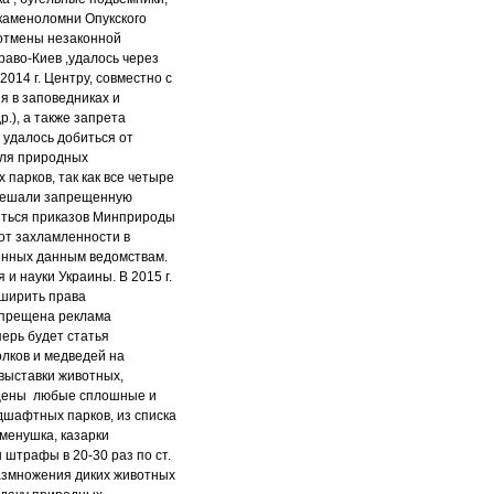
 каменоломни Опукского
 отмены незаконной
раво-Киев ,удалось через
014 г. Центру, совместно с
я в заповедниках и
.), а также запрета
 удалось добиться от
для природных
парков, так как все четыре
зрешали запрещенную
биться приказов Минприроды
 от захламленности в
енных данным ведомствам.
и науки Украины. В 2015 г.
сширить права
запрещена реклама
перь будет статья
олков и медведей на
выставки животных,
ещены любые сплошные и
дшафтных парков, из списка
аменушка, казарки
ы штрафы в 20-30 раз по ст.
размножения диких животных