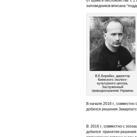
от шума и беспокойства с 1
заповедников вписана “подд
В.Е.Борейко, директор
Киевского эколого-
культурного центра,
Заслуженный
природоохранник Украины
В начале 2016 г., совместн
добился решения Закарпатск
В 2016 г., совместно с зоо
добился принятия решения З