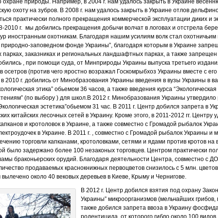
охране природы. Например, в 2004 г. нам удалось закрыть в Украине весеннюю
кую охоту на зубров. В 2008 г. нам удалось закрыть в Украине отлов дельфин
ться практически полного прекращения коммерческой эксплуатации диких и э
8-2010 г. мы добились прекращения добычи волчат в логовах и отстрела бере
ур иностранным охотникам. Благодаря нашим усилиям волк стал охотничьим 
О природно-заповедном фонде Украины”, благодаря которым в Украине запре
 парках, заказниках и региональных ландшафтных парках, а также запрещен
добились , при помощи суда, от Минприроды Украины выпуска третьего издани
ов осетров (против чего яростно возражал Госкомрыбхоз Украины вместе с ег
 в 2010 г. добились от Минобразования Украины введения в вузы Украины в в
логическая этика” обьемом 36 часов, а также введения курса “Экологическая
тениям” (по выбору ) для школ.В 2012 г. Минобразования Украины утвердил
Экологическая эстетика”обьемом 31 час. В 2011 г. Центр добился запрета в Ук
их китайских лесочных сетей в Украину. Кроме этого, в 2011-2012 гг. Центру 
апканов и кротоловок в Украине, а также совместно с Громадой рыбалок Укр
ектроудочек в Украине. В 2011 г. , совместно с Громадой рыбалок Украины и
чению торговли капканами, кротоловками, сетями и ядами против кротов на 
рой было задержано более 100 незаконых торговцев. Центром практически п
ламы браконьерских орудий. Благодаря деятельности Центра, совместно с ДО
количество продаваемых краснокнижных первоцветов снизилось с 5 млн. цветов 
ром вылечено около 40 вековых деревьев в Киеве, Крыму и Чернигове.
В 2012 г. Центр добился взятия под охрану Зако
Украины” микроорганизмов (мельчайших грибов, 
также добился запрета ввоза в Украину фосфид
родентицида, от которого гибло около 100 видов 