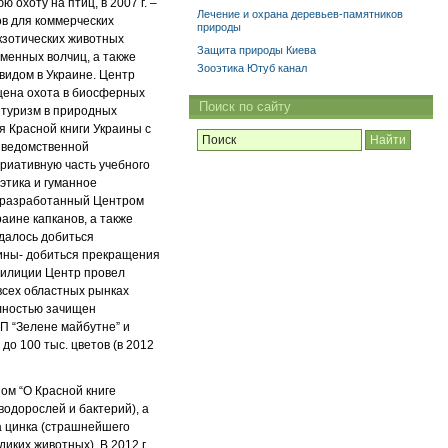
 охоту на птиц, в 2007 г. –
Лечение и охрана деревьев-памятников
ов для коммерческих
природы
кзотических животных
Защита природы Киева
менных волчиц, а также
Зооэтика Ютуб канал
видом в Украине. Центр
щена охота в биосферных
Поиск по сайту
 туризм в природных
я Красной книги Украины с
о ведомственной
ариативную часть учебного
 этика и гуманное
о разработанный Центром
раине капканов, а также
удалось добиться
аины- добиться прекращения
 милиции Центр провел
всех областных рынках
олностью зачищен
П “Зелене майбутне” и
до 100 тыс. цветов (в 2012
ном “О Красной книге
водорослей и бактерий), а
а цинка (страшнейшего
диких животных). В 2012 г.