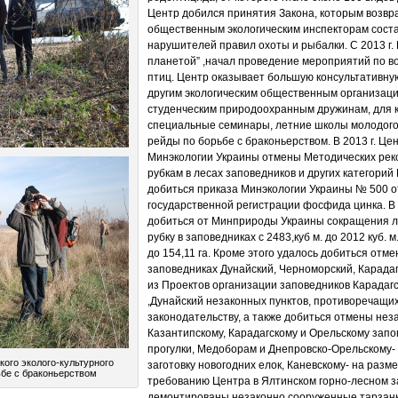
Центр добился принятия Закона, которым возв
общественным экологическим инспекторам сост
нарушителей правил охоты и рыбалки. С 2013 г.
планетой” ,начал проведение мероприятий по в
птиц. Центр оказывает большую консультативну
другим экологическим общественным организаци
студенческим природоохранным дружинам, для 
специальные семинары, летние школы молодого
рейды по борьбе с браконьерством. В 2013 г. Це
Минэкологии Украины отмены Методических ре
рубкам в лесах заповедников и других категорий 
добиться приказа Минэкологии Украины № 500 от 
государственной регистрации фосфида цинка. В 
добиться от Минприроды Украины сокращения л
рубку в заповедниках с 2483,куб м. до 2012 куб. м
до 154,11 га. Кроме этого удалось добиться отм
заповедниках Дунайский, Черноморский, Карадаг
из Проектов организации заповедников Карадаг
,Дунайский незаконных пунктов, противоречащ
законодательству, а также добиться отмены не
Казантипскому, Карадагскому и Орельскому зап
прогулки, Медоборам и Днепровско-Орельскому-
кого эколого-культурного
заготовку новогодних елок, Каневскому- на раз
ьбе с браконьерством
требованию Центра в Ялтинском горно-лесном 
демонтированы незаконно сооруженные тарзанка