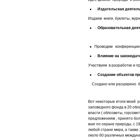
·
Издательская деятель
Издаем книги, буклеты, жур
·
Образовательная дея
Проводим конференции, с
·
Влияние на законодат
Участвуем в разработке и 
·
Создание объектов пр
Создано или расширено бо
Вот некоторые итоги моей р
заповедного фонда в 20 об
власти ( облсоветы, горсов
предложениям , принято бо
книг по охране природы, с 1
любой стране мира, а также
около 60 различных междун