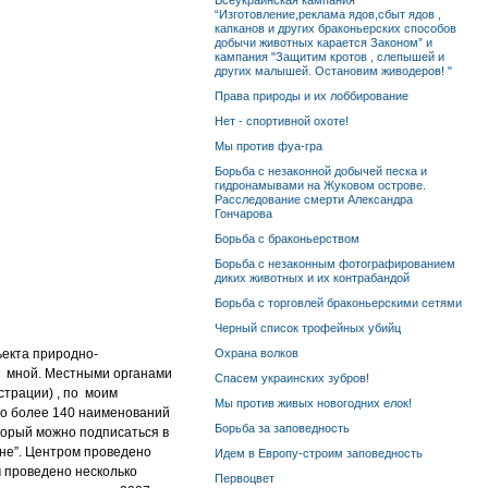
Всеукраинская кампания
“Изготовление,реклама ядов,сбыт ядов ,
капканов и других браконьерских способов
добычи животных карается Законом” и
кампания "Защитим кротов , слепышей и
других малышей. Остановим живодеров! "
Права природы и их лоббирование
Нет - спортивной охоте!
Мы против фуа-гра
Борьба с незаконной добычей песка и
гидронамывами на Жуковом острове.
Расследование смерти Александра
Гончарова
Борьба с браконьерством
Борьба с незаконным фотографированием
диких животных и их контрабандой
Борьба с торговлей браконьерскими сетями
Черный список трофейных убийц
ьекта природно-
Охрана волков
х мной. Местными органами
Спасем украинских зубров!
страции) , по моим
Мы против живых новогодних елок!
о более 140 наименований
Борьба за заповедность
оторый можно подписаться в
ине”. Центром проведено
Идем в Европу-строим заповедность
 проведено несколько
Первоцвет