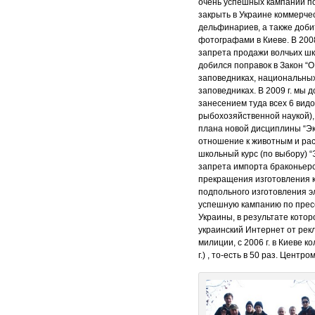
очень успешных кампаний по 
закрыть в Украине коммерчес
дельфинариев, а также доби
фотографами в Киеве. В 200
запрета продажи волчьих шк
добился поправок в Закон “
заповедниках, национальных
заповедниках. В 2009 г. мы 
занесением туда всех 6 вид
рыбохозяйственной наукой),
плана новой дисциплины “Эко
отношение к животным и рас
школьный курс (по выбору) “
запрета импорта браконьерск
прекращения изготовления к
подпольного изготовления эл
успешную кампанию по пресе
Украины, в результате кото
украинский Интернет от рек
милиции, с 2006 г. в Киеве 
г.) , то-есть в 50 раз. Цент