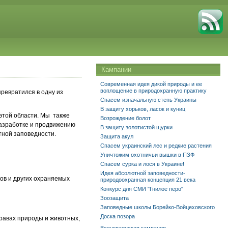
Кампании
Современная идея дикой природы и ее
воплощение в природохранную практику
превратился в одну из
Спасем изначальную степь Украины
В защиту хорьков, ласок и куниц
этой области. Мы также
Возрождение болот
разработке и продвижению
В защиту золотистой щурки
тной заповедности.
Защита акул
Спасем украинский лес и редкие растения
Уничтожим охотничьи вышки в ПЗФ
Спасем сурка и лося в Украине!
Идея абсолютной заповедности-
ов и других охраняемых
природоохранная концепция 21 века
Конкурс для СМИ "Гнилое перо"
Зоозащита
Заповедные школы Борейко-Войцеховского
Доска позора
равах природы и животных,