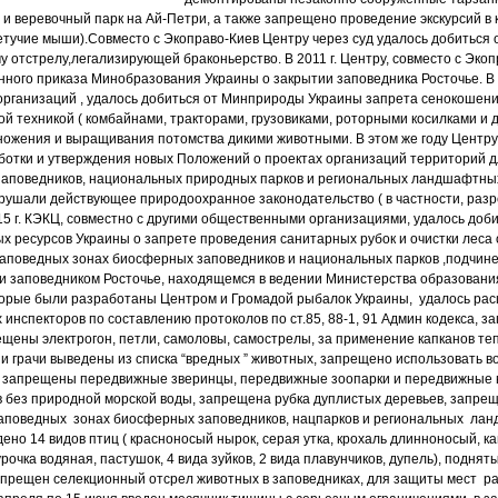
л и веревочный парк на Ай-Петри, а также запрещено проведение экскурсий в
летучие мыши).Совместо с Экоправо-Киев Центру через суд удалось добиться
 отстрелу,легализирующей браконьерство. В 2011 г. Центру, совместо с Экоп
нного приказа Минобразования Украины о закрытии заповедника Росточье. В 2
 организаций , удалось добиться от Минприроды Украины запрета сенокошени
 техникой ( комбайнами, тракторами, грузовиками, роторными косилками и др
ожения и выращивания потомства дикими животными. В этом же году Центру
отки и утверждения новых Положений о проектах организаций территорий 
аповедников, национальных природных парков и региональных ландшафтных 
арушали действующее природоохранное законодательство ( в частности, ра
015 г. КЭКЦ, совместно с другими общественными организациями, удалось до
ых ресурсов Украины о запрете проведения санитарных рубок и очистки леса
заповедных зонах биосферных заповедников и национальных парков ,подчин
 и заповедником Росточье, находящемся в ведении Министерства образования 
оторые были разработаны Центром и Громадой рыбалок Украины, удалось ра
 инспекторов по составлению протоколов по ст.85, 88-1, 91 Админ кодекса, 
ещены электрогон, петли, самоловы, самострелы, за применение капканов те
 и грачи выведены из списка “вредных ” животных, запрещено использовать в
к, запрещены передвижные зверинцы, передвижные зоопарки и передвижные 
 без природной морской воды, запрещена рубка дуплистых деревьев, запр
заповедных зонах биосферных заповедников, нацпарков и региональных лан
ено 14 видов птиц ( красноносый нырок, серая утка, крохаль длинноносый, к
рочка водяная, пастушок, 4 вида зуйков, 2 вида плавунчиков, дупель), поднят
запрещен селекционный отсрел животных в заповедниках, для защиты мест 