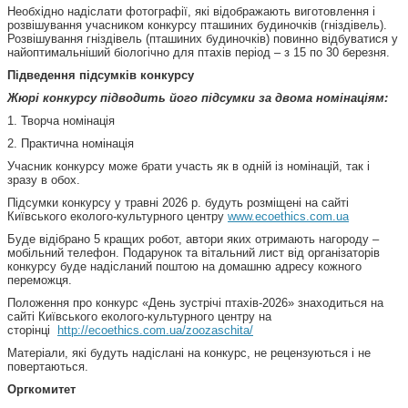
Необхідно надіслати фотографії, які відображають виготовлення і
розвішування учасником конкурсу пташиних будиночків (гніздівель).
Розвішування гніздівель (пташиних будиночків) повинно відбуватися у
найоптимальніший біологічно для птахів період – з 15 по 30 березня.
Підведення підсумків конкурсу
Жюрі конкурсу підводить його підсумки за двома номінаціям:
1. Творча номінація
2. Практична номінація
Учасник конкурсу може брати участь як в одній із номінацій, так і
зразу в обох.
Підсумки конкурсу у травні 2026 р. будуть розміщені на сайті
Київського еколого-культурного центру
www.ecoethics.com.ua
Буде відібрано 5 кращих робот, автори яких отримають нагороду –
мобільний телефон. Подарунок та вітальний лист від організаторів
конкурсу буде надісланий поштою на домашню адресу кожного
переможця.
Положення про конкурс «День зустрічі птахів-2026» знаходиться на
сайті Київського еколого-культурного центру на
сторінці
http://ecoethics.com.ua/zoozaschita/
Матеріали, які будуть надіслані на конкурс, не рецензуються і не
повертаються.
Оргкомитет