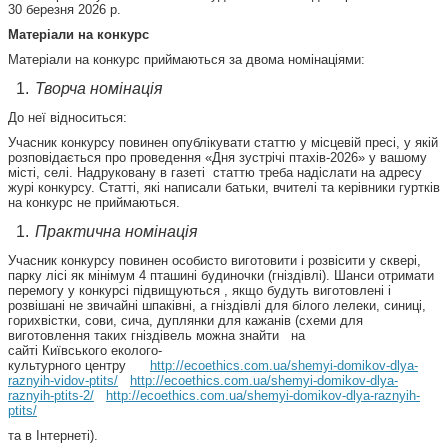
30 березня 2026 р.
Матеріали на конкурс
Матеріали на конкурс приймаються за двома номінаціями:
Творча номінація
До неї відноситься:
Учасник конкурсу повинен опублікувати статтю у місцевій пресі, у якій
розповідається про проведення «Дня зустрічі птахів-2026» у вашому
місті, селі. Надруковану в газеті статтю треба надіслати на адресу
журі конкурсу. Статті, які написали батьки, вчителі та керівники гуртків
на конкурс не приймаються.
Практична номінація
Учасник конкурсу повинен особисто виготовити і розвісити у сквері,
парку лісі як мінімум 4 пташині будиночки (гніздівлі). Шанси отримати
перемогу у конкурсі підвищуються , якщо будуть виготовлені і
розвішані не звичайні шпаківні, а гніздівлі для білого лелеки, синиці,
горихвістки, сови, сича, дуплянки для кажанів (схеми для
виготовлення таких гніздівель можна знайти на
сайті Київського еколого-
культурного центру
http://ecoethics.com.ua/shemyi-domikov-dlya-
raznyih-vidov-ptits/
http://ecoethics.com.ua/shemyi-domikov-dlya-
raznyih-ptits-2/
http://ecoethics.com.ua/shemyi-domikov-dlya-raznyih-
ptits/
та в Інтернеті).