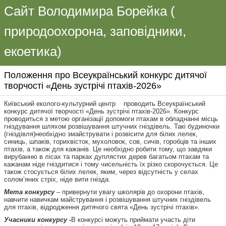
Сайт Володимира Борейка (
природоохорона, заповідники,
екоетика)
Положення про Всеукраїнський конкурс дитячої
творчості «День зустрічі птахів-2026»
Київський еколого-культурний центр проводить Всеукраїнський
конкурс дитячої творчості «День зустрічі птахів-2026». Конкурс
проводиться з метою організації допомоги птахам в обладнанні місць
гніздування шляхом розвішування штучних гніздівель. Такі будиночки
(гніздівля)необхідно змайструвати і розвісити для білих лелек,
синиць, шпаків, горихвісток, мухоловок, сов, сичів, горобців та інших
птахів, а також для кажанів. Це необхідно робити тому, що завдяки
вирубанню в лісах та парках дуплястих дерев багатьом птахам та
кажанам ніде гніздитися і тому чисельність їх різко скорочується. Це
також стосується білих лелек, яким, через відсутність у селах
солом’яних стріх, ніде вити гнізда.
Мета конкурсу
– привернути увагу школярів до охорони птахів,
навчити навичкам майстрування і розвішування штучних гніздівель
для птахів, відродження дитячого свята «День зустрічі птахів».
Учасники конкурсу -
В конкурсі можуть приймати участь діти