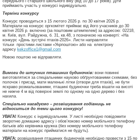
середнього і старшого шкільного віку (від 10 до 17 років). Діти
приймають участь у конкурсі індивідуально.
Терміни конкурсу
Конкурс проводиться з 15 лютого 2026 р. по 30 квітня 2026 р.
Матеріали на конкурс оргкомітет приймає від його учасників до 30
квітня 2026 р. включно (за поштовим штемпелем) за адресою: 02218,
м. Київ, вул. Райдужна, б. 31, кв.48, з позначкою на конверті: «На
конкурс «День зустрічі птахів-2026». Листи направляти
тільки простими листами «Укрпоштою» або на електрону
адресу
kekzoffice1@gmail.com
Новою поштою не відправляти.
Вимоги до штучних пташиних будиночків:
вони повинні
виготовлятися за спеціальними науково обґрунтованими схемами, без
полочок і присад, мати маленькі літки (отвори для птахів), не бути
яскраво розмальованими, пташині будиночки треба вішати на висоті
не нижче 4 м від поверхні землі по одному на одно дерево і без
нахила.
Спеціально нагадуємо – розвішування годівниць не
відноситься до теми цього конкурсу!
УВАГА!
Конкурс є індивідуальним. У листі необхідно повідомити
зворотню домашню адресу і обов’язково номер мобільного телефону
батьків або керівника кружка (без номеру мобільного телефону
матеріали на конкурс прийматися не будуть).
УВАГА:
розвішування пташиних будиночків необхідно провести з 15 по