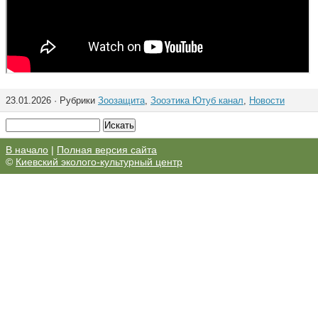
23.01.2026 · Рубрики
Зоозащита
,
Зооэтика Ютуб канал
,
Новости
В начало
|
Полная версия сайта
©
Киевский эколого-культурный центр