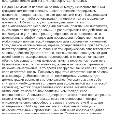
последние только для того, чтобы вернуться к первым.
На данный момент несколько различий между ненасильственным
гражданским неповиновением и экологическим терроризмом
позволяют предположить, что эти две тактики могут быть слишком
неаналогичны, чтобы основываться на одних и тех же моральных
принципах. Обе используют прямые действия путем
целенаправленного несоблюдения законов, практик или институтов,
считающихся несправедливыми, и рассматривают эти действия как
необходимые учитывая провал добросовестных переговоров, и
потенциально эффективные для просвещения общественности и
мобилизации политической поддержки для социальных изменений.
Гражданское неповиновение, однако, осуществляется при свете дня
протестующими, которые готовы нести юридическую ответственность
за свои действия (действительно, это считается необходимым для
возобновления завершенных переговоров), в то время как экотаж
обычно совершается под покровом тьмы, в переносном, если не в
буквальном смысле, поскольку отдельные активисты стремятся
избежать обнаружения, в то время как группы, такие как ELF, берут на
себя ответственность. Поскольку принятие ответственности за свои
вызывающие действия считается необходимым условием для
демонстрации верности системе законов (которая сама по себе
считается необходимым условием для эффективной политической
стратегии), экотаж представляет собой более значительное
отклонение от нормальной политики, чем гражданское
неповиновение. Анонимность диверсанта может также противоречить
стратегии публичности гражданского неповиновения, которая
опирается на свою способность вызывать сочувствие благодаря
освещению в СМИ случаев жестокого обращения полиции с
ненасильственными протестующими или иным образом придавая
человеческий облик несправедливости. Таким образом, защита