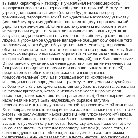
вызывая характерный террор), и уникальная неправомерность
терроризма касается не первичной цели, а вторичной. В отсутствие
угрозы дальнейшего насилия (если не будет выполнен ряд
требований), террористический акт идентичен массовому убийству
(или любому другому действию, составляющему первоначальный
удар по первичной цели). Опять же, актуальным вопросом в этом
исследовании будет то, может ли вторичная цель быть адекватно
запугана, когда первичная цель включает в себя имущество, но не
людей, а угрожаемое будущее нападение обещает соблюдение того
же различия, и это будет обсуждаться ниже. Наконец, терроризм
обычно понимается так, что те, кто является его целью, должны быть
не только выбраны случайным образом (в смысле нацеливания на
конкретный народ, но не на конкретных людей), но и быть невинными.
В противном случае аналогичные действия против не невинных лиц
(например, нападение на армии или колониальных угнетателей)
представляют собой категорически отличные (и менее
предосудительные) случаи и оправдывают их исключение
из традиционного определения. При отсутствии условия случайного
выбора (как в случае целенаправленных убийств людей на основании
некоторых критериев, которые исключают более широкие слои
населения, таких как членство в правительстве), более широкие слои
населения не могут быть надлежащим образом запуганы
перспективой стать следующей жертвой террористической кампании.
Хотя неправомерность террористических актов зависит от того, что их
жертвы не заслуживают наносимого им (или угрожаемого им) вреда,
их эффективность в запугивании более широких слоев населения
зависит от условия случайности. Поскольку экотаж нацелен только
на собственность конкретных правонарушителей (и, более того, на
сами неодушевленные объекты, используемые в экологическом
уничтожении), ему не хватает случайности настоящего терроризма.