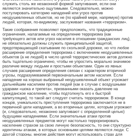
служить столь же незаконной формой запугивания, если они
являются значительно ощутимыми. Следовательно, можно
постулировать категорию нападений или угроз против
неодушевленных объектов, но не (по крайней мере, напрямую) против
людей, которая, по-видимому, заслуживает названия «терроризм».
Такие соображения позволяют предположить, что традиционные
ограничения, налагаемые на определение терроризма (как
требующего актов или угроз насилия в отношении гражданских лиц),
не обязательно должны служить принципиальной защитой,
предотвращающей скатывание по скользкой дорожке, но что любое
расширение определения терроризма с включением неодушевленных
объектов (а не людей) в число целей террористических актов должно
быть тщательно ограничено, чтобы не упростить морально значимое
различие между людьми и простыми объектами. Один из явных
случаев расширения определения связан с характером вторичной
угрозы, подразумеваемой первоначальным актом насилия. Если
нападение на хорошо выбранный неодушевленный объект угрожает
дальнейшим насилием против людей (как в случае с воздушными
ударами «шока и трепета», призванными оказать давление на
гражданское население, чтобы подтолкнуть его к быстрой
капитуляции), то такой акт следует считать терроризмом. В конце
концов, уникальность преступления терроризма заключается не в
первичной цели нападения, а во вторичных целях, которым угрожают
(и, следовательно, незаконно запугивают с определенной целью)
будущими нападениями. Если значительные атаки против
неодушевленных предметов могут настолько терроризировать
население страхом за свою личную безопасность, то они структурно
идентичны атакам, в которых основными целями являются люди. С
другой стороны, многие действия могут использовать страх для