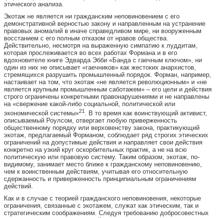
этического анализа.
Экотаж не является ни гражданским неповиновением с его
демонстративной верностью закону и направленным на устранение
правовых аномалий в иначе справедливом мире, ни вооруженным
восстанием с его полным отказом от нравов общества.
Действительно, несмотря на выраженную симпатию к луддитам,
которая прослеживается во всех работах Формана и в его
вдохновителе книге Эдварда Эбби «Банда с гаечным ключом», ни
один из них не описывает «гаечников» как жестоких анархистов,
стремящихся разрушить промышленный порядок. Форман, например,
настаивает на том, что экотаж «не является революционным» и «не
является крупным промышленным саботажем» – его цели и действия
строго ограничены конкретными правонарушениями и не направлены
на «свержение какой-либо социальной, политической или
21
экономической системы»
. В то время как воинствующий активист,
описываемый Роулсом, отвергает любую приверженность
общественному порядку или верховенству закона, практикующий
экотаж, предлагаемый Форманом, соблюдает ряд строгих этических
ограничений на допустимые действия и направляет свои действия
конкретно на узкий круг оскорбительных практик, а не на всю
политическую или правовую систему. Таким образом, экотаж, по-
видимому, занимает место ближе к гражданскому неповиновению,
чем к воинственным действиям, учитывая его относительную
сдержанность и приверженность принципиальным ограничениям
действий.
Как и в случае с теорией гражданского неповиновения, некоторые
ограничения, связанные с экотажем, служат как этическим, так и
стратегическим соображениям. Следуя требованию добросовестных