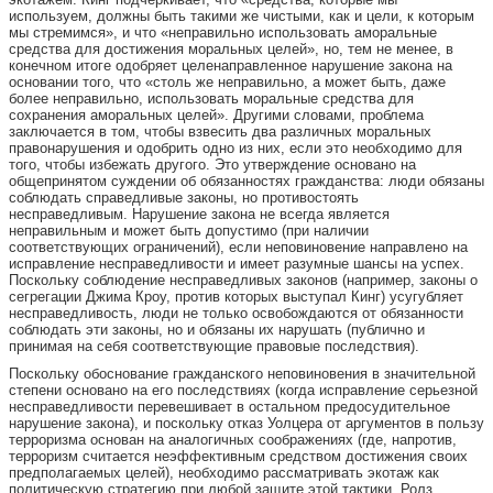
используем, должны быть такими же чистыми, как и цели, к которым
мы стремимся», и что «неправильно использовать аморальные
средства для достижения моральных целей», но, тем не менее, в
конечном итоге одобряет целенаправленное нарушение закона на
основании того, что «столь же неправильно, а может быть, даже
более неправильно, использовать моральные средства для
сохранения аморальных целей». Другими словами, проблема
заключается в том, чтобы взвесить два различных моральных
правонарушения и одобрить одно из них, если это необходимо для
того, чтобы избежать другого. Это утверждение основано на
общепринятом суждении об обязанностях гражданства: люди обязаны
соблюдать справедливые законы, но противостоять
несправедливым. Нарушение закона не всегда является
неправильным и может быть допустимо (при наличии
соответствующих ограничений), если неповиновение направлено на
исправление несправедливости и имеет разумные шансы на успех.
Поскольку соблюдение несправедливых законов (например, законы о
сегрегации Джима Кроу, против которых выступал Кинг) усугубляет
несправедливость, люди не только освобождаются от обязанности
соблюдать эти законы, но и обязаны их нарушать (публично и
принимая на себя соответствующие правовые последствия).
Поскольку обоснование гражданского неповиновения в значительной
степени основано на его последствиях (когда исправление серьезной
несправедливости перевешивает в остальном предосудительное
нарушение закона), и поскольку отказ Уолцера от аргументов в пользу
терроризма основан на аналогичных соображениях (где, напротив,
терроризм считается неэффективным средством достижения своих
предполагаемых целей), необходимо рассматривать экотаж как
политическую стратегию при любой защите этой тактики. Ролз,