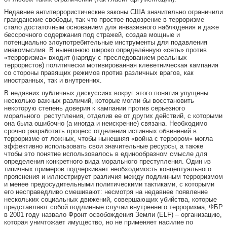
Недавние антитеррористические законы США значительно ограничили
гражданские свободы, так что простое подозрение в терроризме
стало достаточным основанием для инвазивного наблюдения и даже
бессрочного содержания под стражей, создав мощные и
потенциально злоупотребительные инструменты для подавления
инакомыслия. В нынешнюю широко определённую «сеть» против
«терроризма» входит (наряду с преследованием реальных
террористов) политически мотивированная клеветническая кампания
со стороны правящих режимов против различных врагов, как
иностранных, так и внутренних.
В недавних публичных дискуссиях вокруг этого понятия упущены
несколько важных различий, которые могли бы восстановить
некоторую степень доверия к кампании против серьезного
морального реступления, отделив ее от других действий, с которыми
она была ошибочно (а иногда и неискренне) связана. Необходимо
срочно разработать процесс отделения истинных обвинений в
терроризме от ложных, чтобы нынешняя «война с террором» могла
эффективно использовать свои значительные ресурсы, а также
чтобы это понятие использовалось в единообразном смысле для
определения конкретного вида морального преступления. Один из
типичных примеров подчеркивает необходимость концептуального
прояснения и иллюстрирует различия между подлинным терроризмом
и менее предосудительными политическими тактиками, с которыми
его несправедливо смешивают: несмотря на недавнее появление
нескольких социальных движений, совершающих убийства, которые
представляют собой подлинные случаи внутреннего терроризма, ФБР
в 2001 году назвало Фронт освобождения Земли (ELF) – организацию,
которая уничтожает имущество, но не применяет насилие по