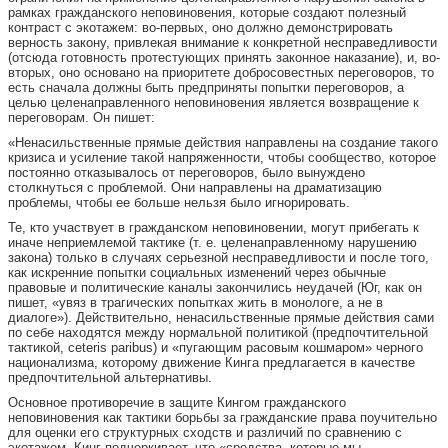
рамках гражданского неповиновения, которые создают полезный
контраст с экотажем: во-первых, оно должно демонстрировать
верность закону, привлекая внимание к конкретной несправедливости
(отсюда готовность протестующих принять законное наказание), и, во-
вторых, оно основано на приоритете добросовестных переговоров, то
есть сначала должны быть предприняты попытки переговоров, а
целью целенаправленного неповиновения является возвращение к
переговорам. Он пишет:
«Ненасильственные прямые действия направлены на создание такого
кризиса и усиление такой напряженности, чтобы сообщество, которое
постоянно отказывалось от переговоров, было вынуждено
столкнуться с проблемой. Они направлены на драматизацию
проблемы, чтобы ее больше нельзя было игнорировать.
Те, кто участвует в гражданском неповиновении, могут прибегать к
иначе неприемлемой тактике (т. е. целенаправленному нарушению
закона) только в случаях серьезной несправедливости и после того,
как искренние попытки социальных изменений через обычные
правовые и политические каналы закончились неудачей (Юг, как он
пишет, «увяз в трагических попытках жить в монологе, а не в
диалоге»). Действительно, ненасильственные прямые действия сами
по себе находятся между нормальной политикой (предпочтительной
тактикой, ceteris paribus) и «пугающим расовым кошмаром» черного
национализма, которому движение Кинга предлагается в качестве
предпочтительной альтернативы.
Основное противоречие в защите Кингом гражданского
неповиновения как тактики борьбы за гражданские права поучительно
для оценки его структурных сходств и различий по сравнению с
экотажем. Кинг подчеркивает, что «средства, которые мы