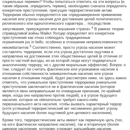
социальных перемен? Чтобы попытаться ответить на эти вопросы (и,
таким образом, определить термин), необходимо сначала определить
конкретное преступление, присущее террористическим актам.
Терроризм обычно определяется как «преднамеренное применение
насилия или угрозы насилия для достижения целей политического,
религиозного или идеологического характера… посредством
4
запугивания, принуждения или внушения страха».
В рамках теории
справедливой войны Майкл Уолцер определяет его конкретное
преступление как отказ соблюдать традиционные
ограничения jus in bello, особенно в отношении неприкосновенности
5
некомбатантов.
Соответственно, просто угроза насилия может
составлять терроризм, если эта угроза достаточно ощутима и
направлена на достижение этих общественных целей (в отличие от
просто частной выгоды, из-за которой люди могут подвергаться
аналогичному террору, но с другим моральным эффектом). Вопрос о
том, следует ли считать фактическое или угрожаемое насилие в
отношении собственности эквивалентным насилию или угрозе
насилия в отношении людей, будет рассмотрен ниже, но здесь важно
отметить, что уникальное преступление терроризма уникальное
преступление заключается не в фактическом насилии (которое
является явно неправильным по очевидным причинам, по крайней
мере, когда оно направлено против людей), а в угрозе будущего
насилия, которое не обязательно требует какого-либо
первоначального акта насилия, чтобы вызвать характерный террор
(хотя успешный террористический акт несомненно делает угрозу
будущего насилия более ощутимой для целевого населения).
Кроме того, террористические акты имеют как первичную цель (тех,
на кого фактически направлено насилие), так и вторичную (более
широкое население, которому угрожает дальнейшее насилие,