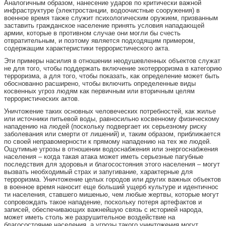
Аналогичным образом, нанесение ударов по критически важной
инфраструктуре (электростанции, водоочистные сооружения) в
военное время также служит психологическим оружием, призванным
заставить гражданское население принять условия нападающей
армии, которые в противном случае они могли бы счесть
отвратительным, и поэтому является подходящим примером,
содержащим характеристики террористического акта.
Эти примеры насилия в отношении неодушевленных объектов служат
не для того, чтобы поддержать включение экотерроризма в категорию
терроризма, а для того, чтобы показать, как определение может быть
обоснованно расширено, чтобы включить определенные виды
косвенных угроз людям как первичным или вторичным целям
террористических актов.
Уничтожение таких основных человеческих потребностей, как жилье
или источники питьевой воды, равносильно косвенному физическому
нападению на людей (поскольку подвергает их серьезному риску
заболевания или смерти от лишений) и, таким образом, приближается
по своей неправомерности к прямому нападению на тех же людей.
Ощутимые угрозы в отношении водоснабжения или энергоснабжения
населения – когда такая атака может иметь серьезные пагубные
последствия для здоровья и благосостояния этого населения – могут
вызвать необходимый страх и запугивание, характерные для
терроризма. Уничтожение целых городов или других важных объектов
в военное время наносит еще больший ущерб культуре и идентичнос
ти населения, ставшего мишенью, чем любые жертвы, которые могут
сопровождать такое нападение, поскольку потеря артефактов и
записей, обеспечивающих важнейшую связь с историей народа,
может иметь столь же разрушительное воздействие на
благосостояние населения, а угрозы такого уничтожения могут