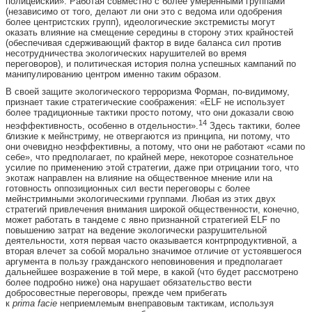
полицейский». Работая совместно с более умеренными группами
(независимо от того, делают ли они это с ведома или одобрения
более центристских групп), идеологические экстремисты могут
оказать влияние на смещение середины в сторону этих крайностей
(обеспечивая сдерживающий фактор в виде баланса сил против
несотрудничества экологических нарушителей во время
переговоров), и политическая история полна успешных кампаний по
манипулированию центром именно таким образом.
В своей защите экологического терроризма Форман, по-видимому,
признает такие стратегические соображения: «ELF не использует
более традиционные тактики просто потому, что они доказали свою
14
неэффективность, особенно в отдельности».
Здесь тактики, более
близкие к мейнстриму, не отвергаются из принципа, ни потому, что
они очевидно неэффективны, а потому, что они не работают «сами по
себе», что предполагает, по крайней мере, некоторое сознательное
усилие по применению этой стратегии, даже при отрицании того, что
экотаж направлен на влияние на общественное мнение или на
готовность оппозиционных сил вести переговоры с более
мейнстримными экологическими группами. Любая из этих двух
стратегий привлечения внимания широкой общественности, конечно,
может работать в тандеме с явно признанной стратегией ELF по
повышению затрат на ведение экологически разрушительной
деятельности, хотя первая часто оказывается контрпродуктивной, а
вторая влечет за собой морально значимое отличие от устоявшегося
аргумента в пользу гражданского неповиновения и предполагает
дальнейшее возражение в той мере, в какой (что будет рассмотрено
более подробно ниже) она нарушает обязательство вести
добросовестные переговоры, прежде чем прибегать
к
prima
facie
неприемлемым внеправовым тактикам, используя