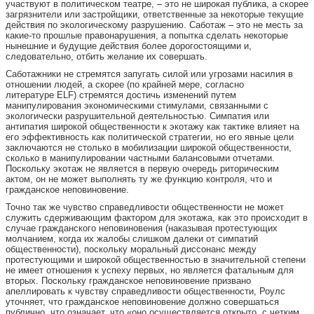
участвуют в политическом театре, – это не широкая публика, а скорее
загрязнители или застройщики, ответственные за некоторые текущие
действия по экологическому разрушению. Саботаж – это не месть за
какие-то прошлые правонарушения, а попытка сделать некоторые
нынешние и будущие действия более дорогостоящими и,
следовательно, отбить желание их совершать.
Саботажники не стремятся запугать силой или угрозами насилия в
отношении людей, а скорее (по крайней мере, согласно
литературе ELF) стремятся достичь изменений путем
манипулирования экономическими стимулами, связанными с
экологически разрушительной деятельностью. Симпатия или
антипатия широкой общественности к экотажу как тактике влияет на
его эффективность как политической стратегии, но его явные цели
заключаются не столько в мобилизации широкой общественности,
сколько в манипулировании частными балансовыми отчетами.
Поскольку экотаж не является в первую очередь риторическим
актом, он не может выполнять ту же функцию контроля, что и
гражданское неповиновение.
Точно так же чувство справедливости общественности не может
служить сдерживающим фактором для экотажа, как это происходит в
случае гражданского неповиновения (наказывая протестующих
молчанием, когда их жалобы слишком далеки от симпатий
общественности), поскольку моральный диссонанс между
протестующими и широкой общественностью в значительной степени
не имеет отношения к успеху первых, но является фатальным для
вторых. Поскольку гражданское неповиновение призвано
апеллировать к чувству справедливости общественности, Роулс
уточняет, что гражданское неповиновение должно совершаться
публично, что означает, что «оно осуществляется открыто, с четким