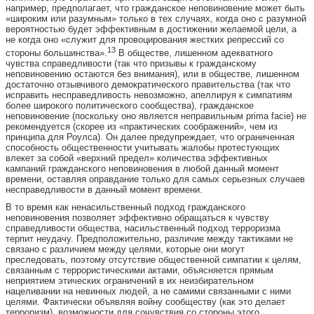
например, предполагает, что гражданское неповиновение может быть
«широким или разумным» только в тех случаях, когда оно с разумной
вероятностью будет эффективным в достижении желаемой цели, а
не когда оно «служит для провоцирования жестких репрессий со
13
стороны большинства».
В обществе, лишенном адекватного
чувства справедливости (так что призывы к гражданскому
неповиновению остаются без внимания), или в обществе, лишенном
достаточно отзывчивого демократического правительства (так что
исправить несправедливость невозможно, апеллируя к симпатиям
более широкого политического сообщества), гражданское
неповиновение (поскольку оно является неправильным prima facie) не
рекомендуется (скорее из «практических соображений», чем из
принципа для Роулса). Он далее предупреждает, что ограниченная
способность общественности учитывать жалобы протестующих
влекет за собой «верхний предел» количества эффективных
кампаний гражданского неповиновения в любой данный момент
времени, оставляя оправдание только для самых серьезных случаев
несправедливости в данный момент времени.
В то время как ненасильственный подход гражданского
неповиновения позволяет эффективно обращаться к чувству
справедливости общества, насильственный подход терроризма
терпит неудачу. Предположительно, различие между тактиками не
связано с различием между целями, которые они могут
преследовать, поэтому отсутствие общественной симпатии к целям,
связанным с террористическими актами, объясняется прямым
неприятием этических ограничений в их неизбирательном
нацеливании на невинных людей, а не самими связанными с ними
целями. Фактически объявляя войну сообществу (как это делает
терроризм), возможности для сочувствия со стороны этого