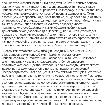
сообщества и взаимности с ним сводятся на нет, и призыв основан
исключительно на страхе, а не на справедливости. Гражданское
неповиновение, напротив, обращается не к страху, а к общественному
моральному возмущению конкретной несправедливостью. Хотя
экотаж (как и терроризм) одобряет насилие, он делает это (в отличие
от терроризма) в рамках ограниченных этических норм. Может ли он,
таким образом, апеллировать к чувству справедливости
политического сообщества (и таким образом мобилизовать
демократическое давление для перемен), или он (как утверждает
Уолцер в отношении терроризма) апеллирует только к силе, а не к
справедливости? Зависит ли защита экотажа от его эффективности
как политической стратегии, которая, в свою очередь, зависит от его
способности вызывать сочувствие у большого числа людей?
Экотаж как стратегия мобилизации народных масс может быть
эффективен двумя способами. Подобно гражданскому
неповиновению, он может быть направлен на то, чтобы напрямую
апеллировать к чувству справедливости более широкого
политического сообщества, которое, в свою очередь, может оказать
давление на законодателей с целью исправления серьезной
несправедливости. Хотя защитники этой тактики отрицают, что такие
действия направлены на влияние на общественное мнение (настаивая
вместо этого на том, что они просто направлены на то, чтобы сделать
экологическое разрушение более дорогостоящим), многие из таких
действий содержат элементы политического театра, которые, по-
видимому, специально рассчитаны на привлечение более широкой
аудитории. Однако их эффективность в этом отношении – это уже
другой вопрос. Хотя небольшое число экорадикалов может быть
подтолкнуто к действиям актами экотажа ELF, само по себе это вряд
ли станет успешной политической стратегией, поскольку