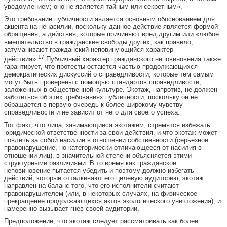
уведомлением; оно не является тайным или секретным».
Это требование публичности является основным обоснованием для
акцента на ненасилии, поскольку данное действие является формой
обращения, а действия, которые причиняют вред другим или «любое
вмешательство в гражданские свободы других, как правило,
затуманивают гражданский неповинующийся характер
17
действия».
Публичный характер гражданского неповиновения также
гарантирует, что протесты остаются частью продолжающихся
демократических дискуссий о справедливости, которые тем самым
могут быть проверены с помощью стандартов справедливости,
заложенных в общественной культуре. Экотаж, напротив, не должен
заботиться об этих требованиях публичности, поскольку он не
обращается в первую очередь к более широкому чувству
справедливости и не зависит от него для своего успеха.
Тот факт, что лица, занимающиеся экотажем, стремятся избежать
юридической ответственности за свои действия, и что экотаж может
повлечь за собой насилие в отношении собственности (серьезное
правонарушение, но категорически отличающееся от насилия в
отношении лиц), в значительной степени объясняется этими
структурными различиями. В то время как гражданское
неповиновение пытается убедить и поэтому должно избегать
действий, которые отталкивают его целевую аудиторию, экотаж
направлен на баланс того, что его исполнители считают
правонарушителем (или, в некоторых случаях, на физическое
прекращение продолжающихся актов экологического уничтожения), и
намеренно вызывает гнев своей аудитории.
Предположение, что экотаж следует рассматривать как более