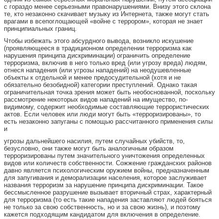
с гораздо менее серьезными правонарушениями. Внизу этого склона
те, кто незаконно скачивает музыку из Интернета, также могут стать
врагами в всепоглощающей «войне с террором», которая не знает
принципиальных границ.
Чтобы избежать этого абсурдного вывода, возникло искушение
(проявляющееся в традиционном определении терроризма как
нарушения принципа дискриминации) ограничить определение
терроризма, включив в него только вред (или угрозу вреда) людям,
отнеся нападения (или угрозы нападений) на неодушевленные
объекты к отдельной и менее предосудительной (хотя и не
обязательно безобидной) категории преступлений. Однако такая
ограничительная точка зрения может быть необоснованной, поскольку
рассмотрение некоторых видов нападений на имущество, по-
видимому, содержит необходимые составляющие террористических
актов. Если человек или люди могут быть «терроризированы», то
есть незаконно запуганы с помощью рассчитанного применения силы
и
угрозы дальнейшего насилия, путем случайных убийств, то,
безусловно, они также могут быть аналогичным образом
терроризированы путем значительного уничтожения определенных
видов или количеств собственности. Сожжение гражданских районов
давно является психологическим оружием войны, предназначенным
для запугивания и деморализации населения, которое заслуживает
названия терроризм за нарушение принципа дискриминации. Такое
бессмысленное разрушение вызывает вторичный страх, характерный
для терроризма (то есть такие нападения заставляют людей бояться
не только за свою собственность, но и за свою жизнь), и поэтому
кажется подходящим кандидатом для включения в определение.