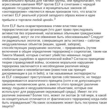
описательного ярлыка для тактики группы, они предполагают, что
агрессивная кампания ФБР против ELF в сочетании с чередой
недавних государственных и муниципальных законов об
«экотерроризме» «являются явным признаком того, что власти
считают ELF реальной угрозой западного образа жизни и идее
3
прибыли и торговли любой ценой».
Хотя ELF была охарактеризована этими властями как
террористическая организация (что дает право преследовать
активистов без ограничений, налагаемых обычными гражданскими
свободами), могут ли эти обвинения быть обоснованными? Следует
ли радикальных экологов, совершающих акты экотажа – саботаж
неодушевленных объектов (машин, зданий, заборов),
способствующих разрушению экологии, – приравнивать (путем
включения в общее определение терроризма) к социопатам, таким как
Тимоти Маквей, которые считают убийство невинных людей
«побочным ущербом» в идеологической войне? Согласно принципам
теории справедливой войны, основное моральное нарушение
терроризма заключается в несоблюдении различия между
комбатантами и некомбатантами (известное как принцип
дискриминации в jus in bello), а так называемые экотеррористы
из ELF совершают преступления против собственности, но твердо
придерживаются аналогичного принципа (хотя и не допускающего
законных человеческие цели, а вместо этого проводят различие
между людьми и неодушевленными объектами, которые они
используют для разрушения окружающей среды). Имеет ли это
различие значение? Более того, может ли экотаж (в той мере, в какой
он концептуально отличается от фактического терроризма) когда-либо
быть оправданным? На каких основаниях может быть построена такая
защита?