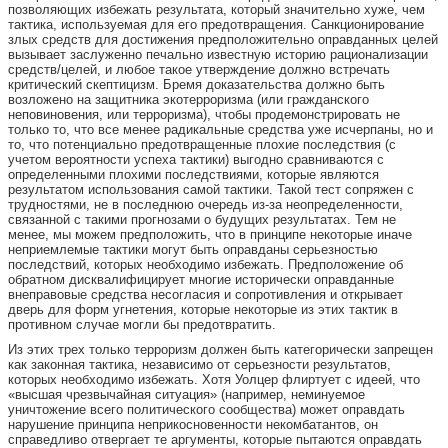
позволяющих избежать результата, который значительно хуже, чем
тактика, используемая для его предотвращения. Санкционирование
злых средств для достижения предположительно оправданных целей
вызывает заслуженно печально известную историю рационализации
средств/целей, и любое такое утверждение должно встречать
критический скептицизм. Бремя доказательства должно быть
возложено на защитника экотерроризма (или гражданского
неповиновения, или терроризма), чтобы продемонстрировать не
только то, что все менее радикальные средства уже исчерпаны, но и
то, что потенциально предотвращенные плохие последствия (с
учетом вероятности успеха тактики) выгодно сравниваются с
определенными плохими последствиями, которые являются
результатом использования самой тактики. Такой тест сопряжен с
трудностями, не в последнюю очередь из-за неопределенности,
связанной с такими прогнозами о будущих результатах. Тем не
менее, мы можем предположить, что в принципе некоторые иначе
неприемлемые тактики могут быть оправданы серьезностью
последствий, которых необходимо избежать. Предположение об
обратном дисквалифицирует многие исторически оправданные
внеправовые средства несогласия и сопротивления и открывает
дверь для форм угнетения, которые некоторые из этих тактик в
противном случае могли бы предотвратить.
Из этих трех только терроризм должен быть категорически запрещен
как законная тактика, независимо от серьезности результатов,
которых необходимо избежать. Хотя Уолцер флиртует с идеей, что
«высшая чрезвычайная ситуация» (например, неминуемое
уничтожение всего политического сообщества) может оправдать
нарушение принципа неприкосновенности некомбатантов, он
справедливо отвергает те аргументы, которые пытаются оправдать