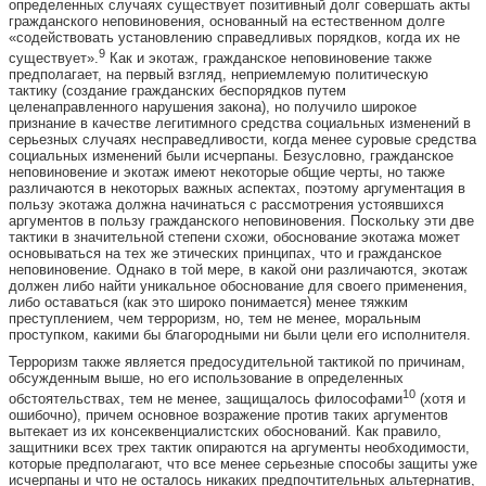
определенных случаях существует позитивный долг совершать акты
гражданского неповиновения, основанный на естественном долге
«содействовать установлению справедливых порядков, когда их не
9
существует».
Как и экотаж, гражданское неповиновение также
предполагает, на первый взгляд, неприемлемую политическую
тактику (создание гражданских беспорядков путем
целенаправленного нарушения закона), но получило широкое
признание в качестве легитимного средства социальных изменений в
серьезных случаях несправедливости, когда менее суровые средства
социальных изменений были исчерпаны. Безусловно, гражданское
неповиновение и экотаж имеют некоторые общие черты, но также
различаются в некоторых важных аспектах, поэтому аргументация в
пользу экотажа должна начинаться с рассмотрения устоявшихся
аргументов в пользу гражданского неповиновения. Поскольку эти две
тактики в значительной степени схожи, обоснование экотажа может
основываться на тех же этических принципах, что и гражданское
неповиновение. Однако в той мере, в какой они различаются, экотаж
должен либо найти уникальное обоснование для своего применения,
либо оставаться (как это широко понимается) менее тяжким
преступлением, чем терроризм, но, тем не менее, моральным
проступком, какими бы благородными ни были цели его исполнителя.
Терроризм также является предосудительной тактикой по причинам,
обсужденным выше, но его использование в определенных
10
обстоятельствах, тем не менее, защищалось философами
(хотя и
ошибочно), причем основное возражение против таких аргументов
вытекает из их консеквенциалистских обоснований. Как правило,
защитники всех трех тактик опираются на аргументы необходимости,
которые предполагают, что все менее серьезные способы защиты уже
исчерпаны и что не осталось никаких предпочтительных альтернатив,