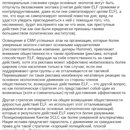
потенциальные союзники среди основных экологов могут быть
отпугнуты беззаконием экотажа (считая действия ELF громкими и
контрпродуктивными, даже если они симпатизируют целям ELF), а
тех, кто еще не симпатизирует зеленой повестке дня, вряд ли
удастся убедить присоединиться к ней с помощью того, что,
несомненно, будет воспринято как не что иное, как преступные
действия (так как они были юридически признаны такими
большинством политических институтов).
Освещение в СМИ успешных атак на организации, которые более
умеренные экологи считают основными нарушителями
(лесозаготовительные компании, дилеры Hummer), привлекает
внимание общественности к таким проблемам (реклама, которой
способствует ELF, берущая на себя ответственность за такие
действия), хотя эта реклама может эффективно мобилизовать более
широкие слои населения только в том случае, если они
поддерживают цели группы
и
не отталкиваются ее тактикой.
Перевешивает ли такая реклама неизбежную негативную реакцию на
основное экологическое движение со стороны членов
общественности, возмущенных действиями ELF, – это другой вопрос,
но как политическая стратегия это представляет собой один из
возможных (хотя и сомнительных) путей достижения эффективности.
Другая стратегия опирается на общее возмущение общественности
дерзостью действий ELF, но использует этот отталкивающий
радикализм в интересах основных экологических организаций,
которые в результате действий ELF кажутся более разумными.
Позиционирование Кингом SCLC как более умеренной альтернативы
Нации ислама предлагает параллель с движением за гражданские
права для такой стратегии «хороший полицейский, плохой