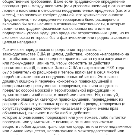
общественные требования. Даже если традиционное определение
проводит грань между насилием (или угрозами насилия) в отношении
людей и насилием в отношении неодушевленных предметов (как это
и есть), это различие требует дальнейшего критического анализа.
Предположим, что определение терроризма было расширено и
включало бы акты насилия в отношении собственности, в которых
люди не пострадали физически как основные цели или не
подверглись угрозе будущего вреда как второстепенные цели, но их
экономические интересы были фактическими или предполагаемыми
целями нападения.
Фактически, юридическое определение терроризма в
законодательстве США (в целом, действие, которое «направлено на
то, чтобы повлиять на поведение правительства путем запугивания
или принуждения, или на то, чтобы отомстить за действия
правительства»)6, в рамках Закона США о патриотизме 2001 года
было значительно расширено и теперь включает в себя многие
подобные атаки против неодушевленных объектов. Этот закон
добавил обширный перечень конкретных правонарушений к
федеральному преступлению терроризма, включая «поджог в
пределах особой морской и территориальной юрисдикции» и
«уничтожение линий связи, станций или систем». Но, пожалуй,
наиболее обширная категория правонарушений, переведенных из
разряда обычных уголовных преступлений в разряд терроризма (с
сопутствующим ужесточением наказаний и ограничением прав
обвиняемых), включает в себя любые действия,
которые злонамеренно повреждает или уничтожает, либо пытается
повредить или уничтожить с помощью огня или взрывчатых
веществ любое здание, транспортное средство или иное недвижимое
или личное имущество, используемое в межгосударственной или