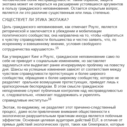
экотажа может не опираться на расширение устоявшихся аргументов
в пользу гражданского неповиновения. Остается открытым вопрос,
является ли это различие существенным или лишь степенью.
СУЩЕСТВУЕТ ЛИ ЭТИКА ЭКОТАЖА?
Цель гражданского неповиновения, как отмечает Роулс, является
риторической и заключается в убеждении и мобилизации
политического сообщества; она направлена на то, чтобы «обратиться
к чувству справедливости большинства и честно заявить, что, по
искреннему и взвешенному мнению, условия свободного
15
сотрудничества нарушаются».
Как утверждают Кинг и Роулс, гражданское неповиновение само по
себе не приводит к социальным изменениям, но заставляет
задуматься или выдвигает ранее игнорируемую проблему на повестку
дня. Шансы на успешные изменения зависят от соответствия между
чувством справедливости протестующих и более широкого
сообщества; обращение к более широкому сообществу, которое не
разделяет оральное возмущение протестующих, приведет лишь к
краткосрочным беспорядкам. В этом смысле гражданское
неподчинение служит публичным контролем над несправедливостью
и, следовательно, «помогает поддерживать и укреплять
16
справедливые институты»
Экотаж, по-видимому, не разделяет этот причинно-следственный
процесс, даже если привлечение внимания общественности к
экологически разрушительным практикам иногда является побочным
эффектом. Основная целевая аудитория действий ELF, в отличие от
прямых действий экологических групп, таких как Greenpeace, которые