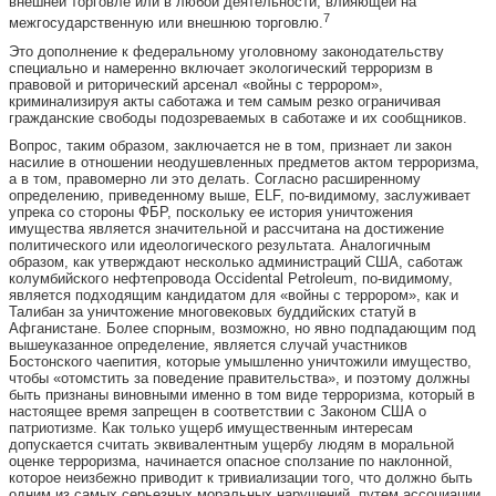
внешней торговле или в любой деятельности, влияющей на
7
межгосударственную или внешнюю торговлю.
Это дополнение к федеральному уголовному законодательству
специально и намеренно включает экологический терроризм в
правовой и риторический арсенал «войны с террором»,
криминализируя акты саботажа и тем самым резко ограничивая
гражданские свободы подозреваемых в саботаже и их сообщников.
Вопрос, таким образом, заключается не в том, признает ли закон
насилие в отношении неодушевленных предметов актом терроризма,
а в том, правомерно ли это делать. Согласно расширенному
определению, приведенному выше, ELF, по-видимому, заслуживает
упрека со стороны ФБР, поскольку ее история уничтожения
имущества является значительной и рассчитана на достижение
политического или идеологического результата. Аналогичным
образом, как утверждают несколько администраций США, саботаж
колумбийского нефтепровода Occidental Petroleum, по-видимому,
является подходящим кандидатом для «войны с террором», как и
Талибан за уничтожение многовековых буддийских статуй в
Афганистане. Более спорным, возможно, но явно подпадающим под
вышеуказанное определение, является случай участников
Бостонского чаепития, которые умышленно уничтожили имущество,
чтобы «отомстить за поведение правительства», и поэтому должны
быть признаны виновными именно в том виде терроризма, который в
настоящее время запрещен в соответствии с Законом США о
патриотизме. Как только ущерб имущественным интересам
допускается считать эквивалентным ущербу людям в моральной
оценке терроризма, начинается опасное сползание по наклонной,
которое неизбежно приводит к тривиализации того, что должно быть
одним из самых серьезных моральных нарушений, путем ассоциации