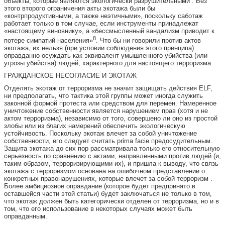
объекты, которые являются экологически разрушительными . Без
этого второго ограничения акты экотажа были бы
«контрпродуктивными, а также неэтичными», поскольку саботаж
работает только в том случае, если инструменты принадлежат
«настоящему виновнику», а «бессмысленный вандализм приводит к
8
потере симпатий населения»
. Что бы ни говорили против актов
экотажа, их нельзя (при условии соблюдения этого принципа)
оправданно осуждать как эквивалент умышленного убийства (или
угрозы убийства) людей, характерного для настоящего терроризма.
ГРАЖДАНСКОЕ НЕСОГЛАСИЕ И ЭКОТАЖ
Отделять экотаж от терроризма не значит защищать действия ELF,
ни предполагать, что тактика этой группы может иногда служить
законной формой протеста или средством для перемен. Намеренное
уничтожение собственности является нарушением прав (хотя и не
актом терроризма), независимо от того, совершено ли оно из простой
злобы или из благих намерений обеспечить экологическую
устойчивость. Поскольку экотаж влечет за собой уничтожение
собственности, его следует считать prima facie предосудительным.
Защита экотажа до сих пор рассматривала только его относительную
серьезность по сравнению с актами, направленными против людей (и,
таким образом, терроризирующими их), и пришла к выводу, что связь
экотажа с терроризмом основана на ошибочном представлении о
конкретных правонарушениях, которые влечет за собой терроризм .
Более амбициозное оправдание (которое будет предпринято в
оставшейся части этой статьи) будет заключаться не только в том,
что экотаж должен быть категорически отделен от терроризма, но и в
том, что его использование в некоторых случаях может быть
оправданным.