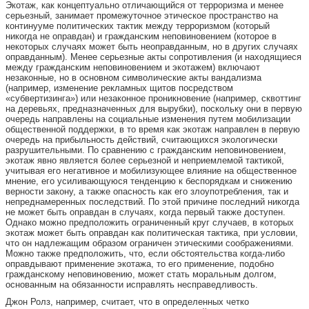
Экотаж, как концептуально отличающийся от терроризма и менее
серьезный, занимает промежуточное этическое пространство на
континууме политических тактик между терроризмом (который
никогда не оправдан) и гражданским неповиновением (которое в
некоторых случаях может быть неоправданным, но в других случаях
оправданным). Менее серьезные акты сопротивления (и находящиеся
между гражданским неповиновением и экотажем) включают
незаконные, но в основном символические акты вандализма
(например, изменение рекламных щитов посредством
«субвертизинга») или незаконное проникновение (например, сквоттинг
на деревьях, предназначенных для вырубки), поскольку они в первую
очередь направлены на социальные изменения путем мобилизации
общественной поддержки, в то время как экотаж направлен в первую
очередь на прибыльность действий, считающихся экологически
разрушительными. По сравнению с гражданским неповиновением,
экотаж явно является более серьезной и неприемлемой тактикой,
учитывая его негативное и мобилизующее влияние на общественное
мнение, его усиливающуюся тенденцию к беспорядкам и снижению
верности закону, а также опасность как его злоупотребления, так и
непреднамеренных последствий. По этой причине последний никогда
не может быть оправдан в случаях, когда первый также доступен.
Однако можно предположить ограниченный круг случаев, в которых
экотаж может быть оправдан как политическая тактика, при условии,
что он надлежащим образом ограничен этическими соображениями.
Можно также предположить, что, если обстоятельства когда-либо
оправдывают применение экотажа, то его применение, подобно
гражданскому неповиновению, может стать моральным долгом,
основанным на обязанности исправлять несправедливость.
Джон Ролз, например, считает, что в определенных четко