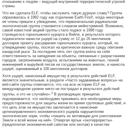
отношению к людям – ведущей внутренней террористической угрозой
страны.
Что же сделала ELF, чтобы заслужить такую дурную славу? Группа
образовалась в 1992 году как отделение Earth First!, когда некоторые
ее члены пришли к убеждению, что первоначальная радикальная
экологическая группа становится слишком мейнстримной. Возможно,
самой известной акцией группы стало поджог в 1998 году
строящегося горнолыжного курорта в Вейле, в результате которого
поджигатели нанесли ущерб на сумму от 12 до 26 миллионов
долларов проекту расширения горнолыжного курорта, который, по
утверждению группы, посягал на критически важную среду обитания
канадской рыси. За последние пять лет группа взяла на себя
ответственность за нападения на объекты, связанные с разрастанием
городов, загрязнением воздуха, испытаниями на животных, генной
инженерией и вырубкой лесов на государственных землях, и нанесла
ущерб, оцениваемый в 100 миллионов долларов.
Хотя ущерб, нанесенный имуществу в результате действий ELF,
является значительным, в разделе «Часто задаваемые вопросы» на
веб-сайте группы отмечается, что «за всю историю ELF на
международном уровне никто не пострадал в результате действий
2
группы, и это не случайно».
В руководящих принципах
подчеркивается, что необходимо принимать все необходимые меры
предосторожности для защиты жизни во время групповых действий, и
что цель атак на имущество заключается в нанесении
целенаправленного экономического ущерба нарушителям
экологических норм, чтобы «лишить их мотивации для уничтожения
Земли и всей жизни на ней». Отвергая ярлык «экотеррористы»
(предпочитая экономический саботаж или экотаж) в качестве