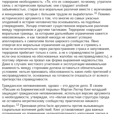
терроризм необходимость: «Те, кто их совершает, по-моему, утратили
связь с историческим прошлым; они страдают злобной
забывчивостью, стирая все моральные различия вместе с мужчинами
11
и женщинами, которые с большим трудом их выработали».
Помимо
исторического аргумента о том, что многие из самых ужасных
злодеяний в истории человечества основывались на подобных
утверждениях, Уолцер отмечает существенное моральное различие
между терроризмом и другими тактиками. Терроризм «нарушает
моральные границы, за которыми дальнейшее ограничение кажется
невозможным», и как таковой никогда не сможет успешно
апеллировать к симпатиям более широкого сообщества. Явно
отвергая все моральные ограничения на действия и стремясь к
власти исключительно через распространение страха и запугивания,
терроризм прибегает только к силе, а не к справедливости (даже
если она основана на обоснованных жалобах на несправедливость), и
поэтому обречен на провал как форма выражения недовольства.
Даже в случаях жестокого угнетения и эксплуатации минимальная
взаимность между сторонами должна оставаться обязательным
условием: нельзя признавать обоснованность каких-либо претензий о
несправедливости, основанных на готовности отказаться от всякого
притворства справедливости.
Гражданское неповиновение, однако – это другое дело. В своем
«Письме из Бирмингемской тюрьмы» Мартин Лютер Кинг-младший
защищает гражданское неповиновение, используя версию аргумента
о необходимости, утверждая, что «белая властная структура города
не оставила негритянскому сообществу практически никакого
12
выбора».
Признавая prima facie аргументы против вызывающих
социальные волнения действий, Кинг устанавливает два важных
ограничения на применение целенаправленного нарушения закона в