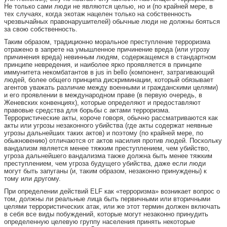
Не только сами люди не являются целью, но и (по крайней мере, в
тех случаях, когда экотаж нацелен только на собственность
чрезвычайных правонарушителей) обычные люди не должны бояться
за свою собственность.
Таким образом, традиционно моральное преступление терроризма
отражено в запрете на умышленное причинение вреда (или угрозу
причинения вреда) невинным людям, содержащемся в стандартном
принципе невредения, и наиболее ярко проявляется в принципе
иммунитета некомбатантов в jus in bello (компонент, затрагивающий
людей, более общего принципа дискриминации, который обязывает
агентов уважать различие между военными и гражданскими целями)
и его проявлении в международном праве (в первую очередь, в
Женевских конвенциях), которые определяют и предоставляют
правовые средства для борьбы с актами терроризма.
Террористические акты, короче говоря, обычно рассматриваются как
акты или угрозы незаконного убийства (где акты содержат неявные
угрозы дальнейших таких актов) и поэтому (по крайней мере, по
обыкновению) отличаются от актов насилия против людей. Поскольку
вандализм является менее тяжким преступлением, чем убийство,
угроза дальнейшего вандализма также должна быть менее тяжким
преступлением, чем угроза будущего убийства, даже если люди
могут быть запуганы (и, таким образом, незаконно принуждены) к
тому или другому.
При определении действий ELF как «терроризма» возникает вопрос о
том, должны ли реальные лица быть первичными или вторичными
целями террористических атак, или же этот термин должен включать
в себя все виды побуждений, которые могут незаконно принудить
определенную целевую группу населения принять некоторые