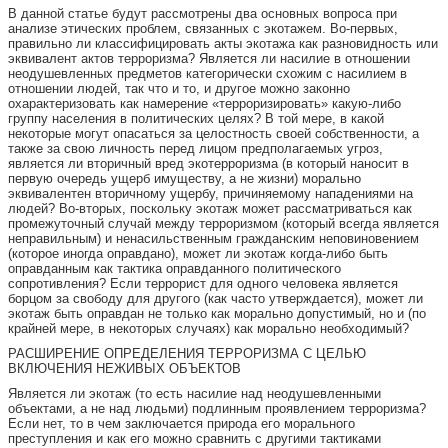
В данной статье будут рассмотрены два основных вопроса при
анализе этических проблем, связанных с экотажем. Во-первых,
правильно ли классифицировать акты экотажа как разновидность или
эквивалент актов терроризма? Является ли насилие в отношении
неодушевленных предметов категорически схожим с насилием в
отношении людей, так что и то, и другое можно законно
охарактеризовать как намерение «терроризировать» какую-либо
группу населения в политических целях? В той мере, в какой
некоторые могут опасаться за целостность своей собственности, а
также за свою личность перед лицом предполагаемых угроз,
является ли вторичный вред экотерроризма (в который наносит в
первую очередь ущерб имуществу, а не жизни) морально
эквивалентен вторичному ущербу, причиняемому нападениями на
людей? Во-вторых, поскольку экотаж может рассматриваться как
промежуточный случай между терроризмом (который всегда является
неправильным) и ненасильственным гражданским неповиновением
(которое иногда оправдано), может ли экотаж когда-либо быть
оправданным как тактика оправданного политического
сопротивления? Если террорист для одного человека является
борцом за свободу для другого (как часто утверждается), может ли
экотаж быть оправдан не только как морально допустимый, но и (по
крайней мере, в некоторых случаях) как морально необходимый?
РАСШИРЕНИЕ ОПРЕДЕЛЕНИЯ ТЕРРОРИЗМА С ЦЕЛЬЮ
ВКЛЮЧЕНИЯ НЕЖИВЫХ ОБЪЕКТОВ
Является ли экотаж (то есть насилие над неодушевленными
объектами, а не над людьми) подлинным проявлением терроризма?
Если нет, то в чем заключается природа его морального
преступления и как его можно сравнить с другими тактиками