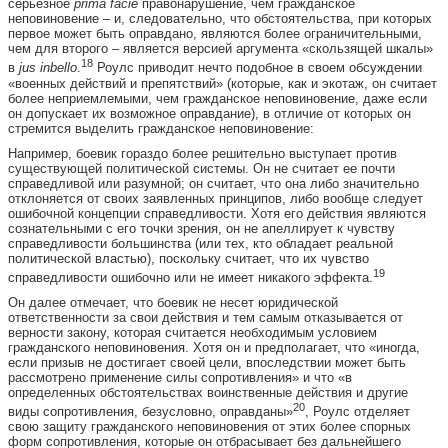
серьезное
prima
facie
правонарушение, чем гражданское
неповиновение – и, следовательно, что обстоятельства, при которых
первое может быть оправдано, являются более ограничительными,
чем для второго – является версией аргумента «скользящей шкалы»
18
в
jus
in
bello
.
Роулс приводит нечто подобное в своем обсуждении
«военных действий и препятствий» (которые, как и экотаж, он считает
более неприемлемыми, чем гражданское неповиновение, даже если
он допускает их возможное оправдание), в отличие от которых он
стремится выделить гражданское неповиновение:
Например, боевик гораздо более решительно выступает против
существующей политической системы. Он не считает ее почти
справедливой или разумной; он считает, что она либо значительно
отклоняется от своих заявленных принципов, либо вообще следует
ошибочной концепции справедливости. Хотя его действия являются
сознательными с его точки зрения, он не апеллирует к чувству
справедливости большинства (или тех, кто обладает реальной
политической властью), поскольку считает, что их чувство
19
справедливости ошибочно или не имеет никакого эффекта.
Он далее отмечает, что боевик не несет юридической
ответственности за свои действия и тем самым отказывается от
верности закону, которая считается необходимым условием
гражданского неповиновения. Хотя он и предполагает, что «иногда,
если призыв не достигает своей цели, впоследствии может быть
рассмотрено применение силы сопротивления» и что «в
определенных обстоятельствах воинственные действия и другие
20
виды сопротивления, безусловно, оправданы»
, Роулс отделяет
свою защиту гражданского неповиновения от этих более спорных
форм сопротивления, которые он отбрасывает без дальнейшего