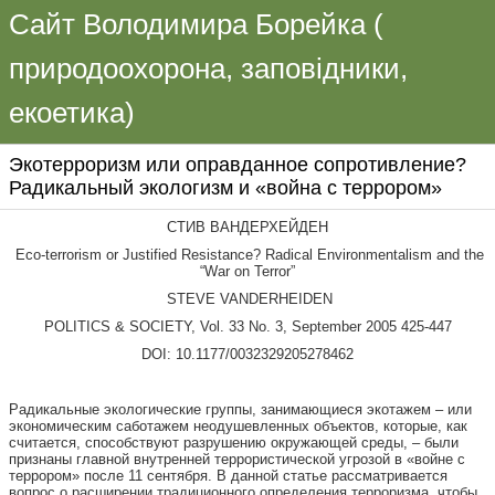
Сайт Володимира Борейка (
природоохорона, заповідники,
екоетика)
Экотерроризм или оправданное сопротивление?
Радикальный экологизм и «война с террором»
СТИВ ВАНДЕРХЕЙДЕН
Eco-terrorism or Justified Resistance? Radical Environmentalism and the
“War on Terror”
STEVE VANDERHEIDEN
POLITICS & SOCIETY, Vol. 33 No. 3, September 2005 425-447
DOI: 10.1177/0032329205278462
Радикальные экологические группы, занимающиеся экотажем – или
экономическим саботажем неодушевленных объектов, которые, как
считается, способствуют разрушению окружающей среды, – были
признаны главной внутренней террористической угрозой в «войне с
террором» после 11 сентября. В данной статье рассматривается
вопрос о расширении традиционного определения терроризма, чтобы