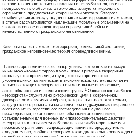
включить в него не только нападения на некомбатантов, но и на
неодушевленные объекты, а также анализируются моральные
ограничения, предлагаемые сторонниками экотажа. Отвергая
ошибочную связь между подлинными актами терроризма и экотажем,
в статье рассматриваются надлежащие моральные ограничения на
экотаж на основе анализа теории справедливой войны и
ненасильственного гражданского неповиновения.
Ключевые слова: экотаж; экотерроризм; радикальный экологизм;
гражданское неповиновение; теория справедливой войны.
В атмосфере политического оппортунизма, которая характеризует
нынешнюю «войны с терроризмом», язык и риторика терроризма
используются против лиц и групп, которые противостоят
укоренившимся политическим и экономическим силам, включая не
только настоящих террористов, но и легитимные антивоенные,
1
антиглобалистские и экологические группы.
Описание кого-либо как
«террориста» служит явно риторической цели в современном
дискурсе, хотя сам язык и образы, которые вызывает этот термин,
затрудняют его рациональный анализ: они подразумевают моральное
обоснование их агрессивного преследования и судебного
преследования, не ограниченного обычными ограничениями,
установленными для военных или правоохранительных действий.
«Террорист» отказывается соблюдать какие-либо моральные или
правовые ограничения, запрещающие причинять вред другим, и,
следовательно, «война с террором» также должна быть освобождена
от любых таких ограничений (так гласит аргументация).