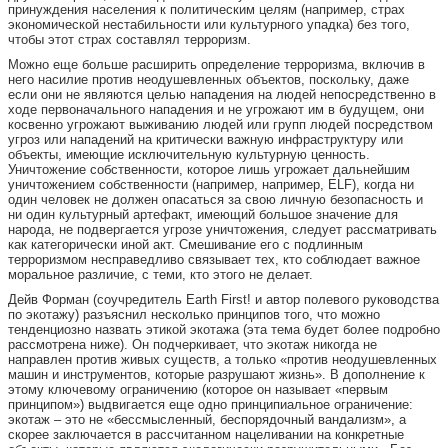
принуждения населения к политическим целям (например, страх
экономической нестабильности или культурного упадка) без того,
чтобы этот страх составлял терроризм.
Можно еще больше расширить определение терроризма, включив в
него насилие против неодушевленных объектов, поскольку, даже
если они не являются целью нападения на людей непосредственно в
ходе первоначального нападения и не угрожают им в будущем, они
косвенно угрожают выживанию людей или групп людей посредством
угроз или нападений на критически важную инфраструктуру или
объекты, имеющие исключительную культурную ценность.
Уничтожение собственности, которое лишь угрожает дальнейшим
уничтожением собственности (например, например, ELF), когда ни
один человек не должен опасаться за свою личную безопасность и
ни один культурный артефакт, имеющий большое значение для
народа, не подвергается угрозе уничтожения, следует рассматривать
как категорически иной акт. Смешивание его с подлинным
терроризмом несправедливо связывает тех, кто соблюдает важное
моральное различие, с теми, кто этого не делает.
Дейв Форман (соучредитель Earth First! и автор полевого руководства
по экотажу) разъяснил несколько принципов того, что можно
тенденциозно назвать этикой экотажа (эта тема будет более подробно
рассмотрена ниже). Он подчеркивает, что экотаж никогда не
направлен против живых существ, а только «против неодушевленных
машин и инструментов, которые разрушают жизнь». В дополнение к
этому ключевому ограничению (которое он называет «первым
принципом») выдвигается еще одно принципиальное ограничение:
экотаж – это не «бессмысленный, беспорядочный вандализм», а
скорее заключается в рассчитанном нацеливании на конкретные