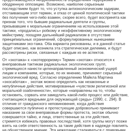
ободренную оппозицию. Возможно, наиболее серьезным
последствием будет то, что уступка антиэкологическим задирам,
отстаивающим этот термин, и отказ от ценной политической тактики
без получения чего-либо взамен, скорее всего, будет воспринята как
признак того, что бывшие радикальные деятели и группы,
призывавшие к моральным ограничениям на использование этой
тактики, «продались» робкому и неэффективному экологическому
мейнстриму, поощряя дальнейший радикализм в отсутствие
принципиальных ограничений, сформулированных нынешними
защитниками эко-тажа. Оба варианта рискованны, и в данной статье
будет описано, как возникла эта стратегическая дилемма, и будут
рассмотрены риски, связанные с каждым из ее аспектов.
От «экотажа» к «экотерроризму» Термин «экотаж» относится к
внеправовым тактикам радикальных экологических групп,
стремящихся нанести целенаправленный экономический ущерб
лицам и компаниям, которые, по их мнению, причиняют серьезный
экологический вред.
Согласно определению Майкла Мартина
«экосаботаж» , экотаж можно определить как незаконные и
непубличные действия, мотивированные «чувством религиозной или
моральной озабоченности», которые «направлены на то, чтобы
остановить, сорвать или замедлить какой-либо процесс или действие,
считающиеся вредными для окружающей среды» (1990, с. 294). В
отличие от гражданского неповиновения, когда действия
совершаются публично и протестующие добровольно принимают
наказание за свои внеправовые формы протеста, экотаж обычно
совершается тайно, и лица, ответственные за эти действия,
стремятся избежать правовых последствий, хотя группы могут позже
взять на себя ответственность за такие действия в надежде повлиять
на общественное мнение. Эта нежелание сталкиваться с правовыми