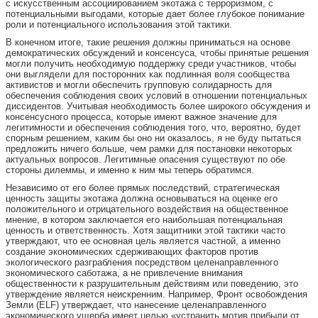
с искусственным ассоциированием экотажа с терроризмом, с
потенциальными выгодами, которые дает более глубокое понимание
роли и потенциального использования этой тактики.
В конечном итоге, такие решения должны приниматься на основе
демократических обсуждений и консенсуса, чтобы принятые решения
могли получить необходимую поддержку среди участников, чтобы
они выглядели для посторонних как подлинная воля сообщества
активистов и могли обеспечить групповую солидарность для
обеспечения соблюдения своих условий в отношении потенциальных
диссидентов. Учитывая необходимость более широкого обсуждения и
консенсусного процесса, которые имеют важное значение для
легитимности и обеспечения соблюдения того, что, вероятно, будет
спорным решением, каким бы оно ни оказалось, я не буду пытаться
предложить ничего больше, чем рамки для постановки некоторых
актуальных вопросов. Легитимные опасения существуют по обе
стороны дилеммы, и именно к ним мы теперь обратимся.
Независимо от его более прямых последствий, стратегическая
ценность защиты экотажа должна основываться на оценке его
положительного и отрицательного воздействия на общественное
мнение, в котором заключается его наибольшая потенциальная
ценность и ответственность. Хотя защитники этой тактики часто
утверждают, что ее основная цель является частной, а именно
создание экономических сдерживающих факторов против
экологического разграбления посредством целенаправленного
экономического саботажа, а не привлечение внимания
общественности к разрушительным действиям или поведению, это
утверждение является неискренним. Например, Фронт освобождения
Земли (ELF) утверждает, что нанесение целенаправленного
экономического ущерба имеет целью «устранить мотив прибыли от