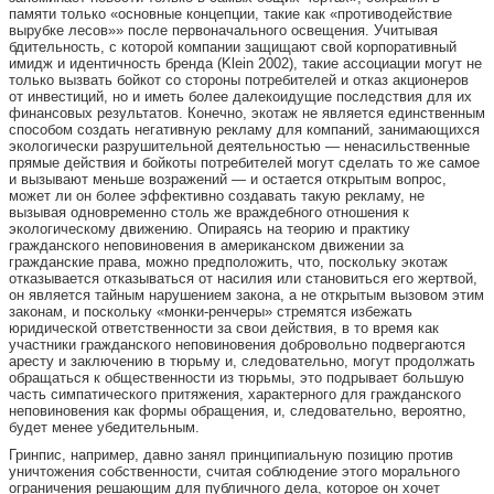
памяти только «основные концепции, такие как «противодействие
вырубке лесов»» после первоначального освещения. Учитывая
бдительность, с которой компании защищают свой корпоративный
имидж и идентичность бренда (Klein 2002), такие ассоциации могут не
только вызвать бойкот со стороны потребителей и отказ акционеров
от инвестиций, но и иметь более далекоидущие последствия для их
финансовых результатов. Конечно, экотаж не является единственным
способом создать негативную рекламу для компаний, занимающихся
экологически разрушительной деятельностью — ненасильственные
прямые действия и бойкоты потребителей могут сделать то же самое
и вызывают меньше возражений — и остается открытым вопрос,
может ли он более эффективно создавать такую рекламу, не
вызывая одновременно столь же враждебного отношения к
экологическому движению. Опираясь на теорию и практику
гражданского неповиновения в американском движении за
гражданские права, можно предположить, что, поскольку экотаж
отказывается отказываться от насилия или становиться его жертвой,
он является тайным нарушением закона, а не открытым вызовом этим
законам, и поскольку «монки-ренчеры» стремятся избежать
юридической ответственности за свои действия, в то время как
участники гражданского неповиновения добровольно подвергаются
аресту и заключению в тюрьму и, следовательно, могут продолжать
обращаться к общественности из тюрьмы, это подрывает большую
часть симпатического притяжения, характерного для гражданского
неповиновения как формы обращения, и, следовательно, вероятно,
будет менее убедительным.
Гринпис, например, давно занял принципиальную позицию против
уничтожения собственности, считая соблюдение этого морального
ограничения решающим для публичного дела, которое он хочет