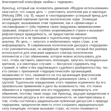
благоприятной атмосфере «войны с террором».
Арнольд, который как основатель движения «Мудрое использование»
хвастался, что «наша цель — уничтожить экологизм раз и навсегда»
(Helvarg 1994, стр. 8), нашел в «экотерроризме» успешный бренд для
своей давней кампании против экологических норм. Зловещая
ассоциация, вызываемая этим термином, как и «феми-наци» и
«исламофашист» (оба термина также придуманы американскими
правыми), опирается на глубоко укоренившиеся страхи и вызывает
рефлекторную враждебность, не предоставляя никаких
доказательств и не призывая к тщательному концептуальному
анализу. Их цель — запугать и мобилизовать через страх, а не
информировать. В современном политическом дискурсе «терроризм»
стал уничижительным, но аморфным термином, который без разбора
используется для описания широкого спектра политических
оппонентов и стал обвинением, которое можно использовать для
того, чтобы заставить замолчать оппозицию, запугать потенциальных
критиков, а в некоторых случаях — бессрочно содержать под
стражей, в тайне и без надлежащего судебного разбирательства, тех,
кто связан с признанной «террористической» организацией,
независимо от того, занимается ли эта организация фактическим
терроризмом и имеет ли обвиняемый доказанную связь с этой
группой. Тщательное определение этого термина ограничило бы его
произвольное применение и дало бы возможность тем, кто ложно
обвиняется в терроризме или его поддержке, опровергнуть эти
обвинения, поэтому такие люди, как Арнольд, ищущие юридические и
политические ресурсы в его неоднозначности, не заинтересованы в
том, чтобы состоялась рациональная публичная дискуссия о природе
терроризма, предпочитая вместо этого сохранить иррациональную
силу концепции, которая вызывает страх, но плохо понимается.