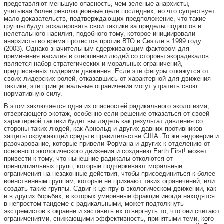
представляют меньшую опасность, чем зеленые анархисты,
учитывая более революционные цели последних, но что существует
мало доказательств, подтверждающих предположение, что такие
группы будут эскалировать свои тактики за пределы поджогов и
нелетального насилия, подобного тому, которое инициировали
анархисты во время протестов против ВТО в Сиэтле в 1999 году
(2003). Однако значительным сдерживающим фактором для
применения насилия в отношении людей со стороны экорадикалов
является набор стратегических и моральных ограничений,
предписанных лидерами движения. Если эти фигуры откажутся от
своих лидерских ролей, отказавшись от характерной для движения
тактики, эти принципиальные ограничения могут утратить свою
нормативную силу.
В этом заключается одна из опасностей радикального экологизма,
отвергающего экотаж, особенно если решение отказаться от своей
характерной тактики будет выглядеть как результат давления со
стороны таких людей, как Арнольд и других давних противников
защиты окружающей среды в правительстве США. То же недоверие и
разочарование, которые привели Формана и других к отделению от
основного экологического движения и созданию Earth First! может
привести к тому, что нынешние радикалы отколются от
принципиальных групп, которые подчеркивают моральные
ограничения на незаконные действия, чтобы присоединиться к более
воинственным группам, которые не признают таких ограничений, или
создать такие группы. Сдвиг к центру в экологическом движении, как
и в других борьбах, в которых умеренные фракции иногда находятся
в непростом тандеме с радикальными, может подтолкнуть
экстремистов к окраине и заставить их отвергнуть то, что они считают
ограничениями, снижающими эффективность, принятыми теми, кого