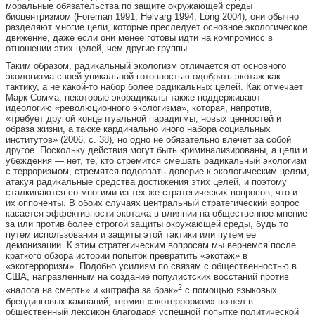
моральные обязательства по защите окружающей среды
биоцентризмом (Foreman 1991, Helvarg 1994, Long 2004), они обычно
разделяют многие цели, которые преследует основное экологическое
движение, даже если они менее готовы идти на компромисс в
отношении этих целей, чем другие группы.
Таким образом, радикальный экологизм отличается от основного
экологизма своей уникальной готовностью одобрять экотаж как
тактику, а не какой-то набор более радикальных целей. Как отмечает
Марк Сомма, некоторые экорадикалы также поддерживают
идеологию «революционного экологизма», которая, напротив,
«требует другой концептуальной парадигмы, новых ценностей и
образа жизни, а также кардинально иного набора социальных
институтов» (2006, с. 38), но одно не обязательно влечет за собой
другое. Поскольку действия могут быть криминализированы, а цели и
убеждения — нет, те, кто стремится смешать радикальный экологизм
с терроризмом, стремятся подорвать доверие к экологическим целям,
атакуя радикальные средства достижения этих целей, и поэтому
сталкиваются со многими из тех же стратегических вопросов, что и
их оппоненты. В обоих случаях центральный стратегический вопрос
касается эффективности экотажа в влиянии на общественное мнение
за или против более строгой защиты окружающей среды, будь то
путем использования и защиты этой тактики или путем ее
демонизации. К этим стратегическим вопросам мы вернемся после
краткого обзора истории попыток превратить «экотаж» в
«экотерроризм». Подобно усилиям по связям с общественностью в
США, направленным на создание популистских восстаний против
2
«налога на смерть» и «штрафа за брак»
с помощью языковых
брендинговых кампаний, термин «экотерроризм» вошел в
общественный лексикон благодаря успешной попытке политической