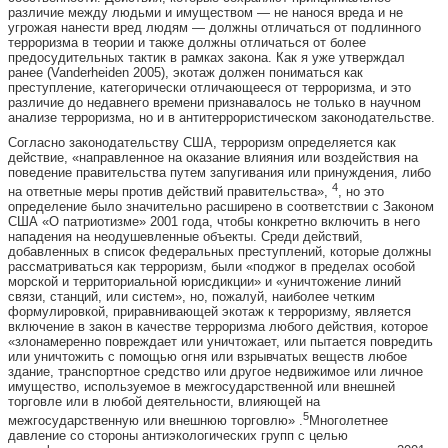
различие между людьми и имуществом — не нанося вреда и не
угрожая нанести вред людям — должны отличаться от подлинного
терроризма в теории и также должны отличаться от более
предосудительных тактик в рамках закона. Как я уже утверждал
ранее (Vanderheiden 2005), экотаж должен пониматься как
преступление, категорически отличающееся от терроризма, и это
различие до недавнего времени признавалось не только в научном
анализе терроризма, но и в антитеррористическом законодательстве.
Согласно законодательству США, терроризм определяется как
действие, «направленное на оказание влияния или воздействия на
поведение правительства путем запугивания или принуждения, либо
4
на ответные меры против действий правительства»,
, но это
определение было значительно расширено в соответствии с Законом
США «О патриотизме» 2001 года, чтобы конкретно включить в него
нападения на неодушевленные объекты. Среди действий,
добавленных в список федеральных преступлений, которые должны
рассматриваться как терроризм, были «поджог в пределах особой
морской и территориальной юрисдикции» и «уничтожение линий
связи, станций, или систем», но, пожалуй, наиболее четким
формулировкой, приравнивающей экотаж к терроризму, является
включение в закон в качестве терроризма любого действия, которое
«злонамеренно повреждает или уничтожает, или пытается повредить
или уничтожить с помощью огня или взрывчатых веществ любое
здание, транспортное средство или другое недвижимое или личное
имущество, используемое в межгосударственной или внешней
торговле или в любой деятельности, влияющей на
5
межгосударственную или внешнюю торговлю» .
Многолетнее
давление со стороны антиэкологических групп с целью