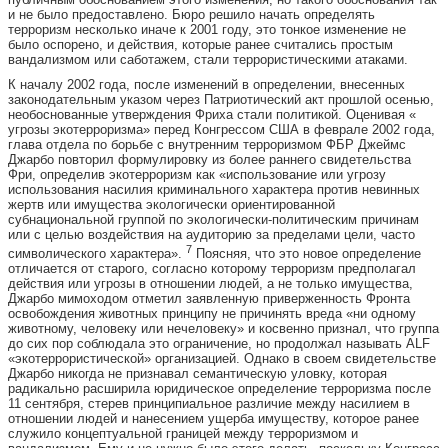
и не было предоставлено. Бюро решило начать определять
терроризм несколько иначе к 2001 году, это тонкое изменение не
было оспорено, и действия, которые ранее считались простым
вандализмом или саботажем, стали террористическими атаками.
К началу 2002 года, после изменений в определении, внесенных
законодательным указом через Патриотический акт прошлой осенью,
необоснованные утверждения Фриха стали политикой. Оценивая «
угрозы экотерроризма» перед Конгрессом США в феврале 2002 года,
глава отдела по борьбе с внутренним терроризмом ФБР Джеймс
Джарбо повторил формулировку из более раннего свидетельства
Фри, определив экотерроризм как «использование или угрозу
использования насилия криминального характера против невинных
жертв или имущества экологически ориентированной
субнациональной группой по экологически-политическим причинам
или с целью воздействия на аудиторию за пределами цели, часто
7
символического характера».
Поясняя, что это новое определение
отличается от старого, согласно которому терроризм предполагал
действия или угрозы в отношении людей, а не только имущества,
Джарбо мимоходом отметил заявленную приверженность Фронта
освобождения животных принципу не причинять вреда «ни одному
животному, человеку или нечеловеку» и косвенно признал, что группа
до сих пор соблюдала это ограничение, но продолжал называть ALF
«экотеррористической» организацией. Однако в своем свидетельстве
Джарбо никогда не признавал семантическую уловку, которая
радикально расширила юридическое определение терроризма после
11 сентября, стерев принципиальное различие между насилием в
отношении людей и нанесением ущерба имуществу, которое ранее
служило концептуальной границей между терроризмом и