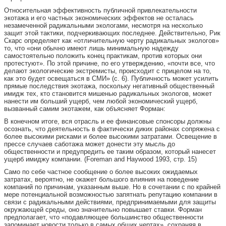
Относительная эффективность публичной привлекательности
экотажа и его частных экономических эффектов не осталась
незамеченной радикальными экологами, несмотря на несколько
защит этой тактики, подчеркивающих последнее. Действительно, Рик
Скарс определяет как «отличительную черту радикальных экологов»
то, что «они обычно имеют лишь минимальную надежду
самостоятельно положить конец практикам, против которых они
протестуют». По этой причине, по его утверждению, «почти все, что
делают экологические экстремисты, происходит с прицелом на то,
как это будет освещаться в СМИ» (с. 6). Публичность может усилить
прямые последствия экотажа, поскольку негативный общественный
имидж тех, кто становится мишенью радикальных экологов, может
нанести им больший ущерб, чем любой экономический ущерб,
вызванный самим экотажем, как объясняет Форман:
В конечном итоге, вся отрасль и ее финансовые спонсоры должны
осознать, что деятельность в фактически диких районах сопряжена с
более высокими рисками и более высокими затратами. Освещение в
прессе случаев саботажа может донести эту мысль до
общественности и предупредить ее таким образом, который нанесет
ущерб имиджу компании. (Foreman and Haywood 1993, стр. 15)
Само по себе частное сообщение о более высоких ожидаемых
затратах, вероятно, не окажет большого влияния на поведение
компаний по причинам, указанным выше. Но в сочетании с по крайней
мере потенциальной возможностью запятнать репутацию компании в
связи с радикальными действиями, предпринимаемыми для защиты
окружающей среды, оно значительно повышает ставки. Форман
предполагает, что «подавляющее большинство общественности
запоминает новости только в самых общих чертах», сохраняя в