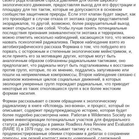
своего рода клапаном сброса давления для более широкого
экологического движения, предоставляя выход для его фрустрации и
площадку для тех тактик, которые не допускаются в основном
сообществе защитников природы. Если этот клапан будет закрыт, как
это произойдет в случае отказа от экотажа среди представителей
экорадикалов, то другой, возможно, более разрушительный выход
может открыться сам собой. Чтобы лучше понять потенциальные
последствия признания эквивалентности экотажа и терроризма,
можно отметить несколько наблюдений, касающихся того, что можно
назвать психологией радикализма. Первое наблюдение взято из
автобиографического рассказа Формана о том, что побудило его
порвать с осторожным и степенным экологическим мейнстримом, и,
если принять его за мотивацию других, которые могут быть
аналогичным образом соблазнены радикальными тактиками, оно
предполагает, что радикалы могут быть подталкиваемы к восстанию
против групп, которые, по их мнению, поддались запугиванию или
пошли на неприемлемые компромиссы, Второе наблюдение связано с
анализом жизненных циклов социальных движений, в которых
эволюция умеренных групп порождает радикальные, что приводит
некоторые из таких отколовшихся групп к все более жестоким
формам насилия.
Форман рассказывает о своем обращении к экологическому
радикализму в книге «Исповедь эко-воина», и процесс, который он
описывает, содержит предупреждающую историю, которая будет
более подробно рассмотрена ниже. Работая в Wilderness Society во
время инвентаризации потенциальных участков для федерального
статуса дикой природы в рамках Roadless Area Review and Evaluation
(RARE II) в 1979 году, он описывает тактику и стиль,
продемонстрированные обеими сторонами в дебатах о сохранении
природы, как резкий контраст между «умеренной, сдержанной