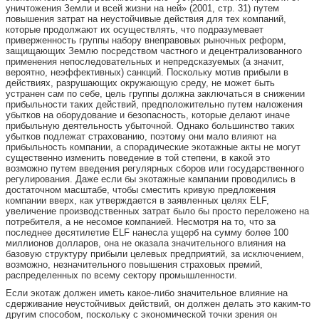
уничтожения Земли и всей жизни на ней» (2001, стр. 31) путем
повышения затрат на неустойчивые действия для тех компаний,
которые продолжают их осуществлять, что подразумевает
приверженность группы набору внеправовых рыночных реформ,
защищающих Землю посредством частного и децентрализованного
применения непоследовательных и непредсказуемых (а значит,
вероятно, неэффективных) санкций. Поскольку мотив прибыли в
действиях, разрушающих окружающую среду, не может быть
устранен сам по себе, цель группы должна заключаться в снижении
прибыльности таких действий, предположительно путем наложения
убытков на оборудование и безопасность, которые делают иначе
прибыльную деятельность убыточной. Однако большинство таких
убытков подлежат страхованию, поэтому они мало влияют на
прибыльность компании, а спорадические экотажные акты не могут
существенно изменить поведение в той степени, в какой это
возможно путем введения регулярных сборов или государственного
регулирования. Даже если бы экотажные кампании проводились в
достаточном масштабе, чтобы сместить кривую предложения
компании вверх, как утверждается в заявленных целях ELF,
увеличение производственных затрат было бы просто переложено на
потребителя, а не несомое компанией. Несмотря на то, что за
последнее десятилетие ELF нанесла ущерб на сумму более 100
миллионов долларов, она не оказала значительного влияния на
базовую структуру прибыли целевых предприятий, за исключением,
возможно, незначительного повышения страховых премий,
распределенных по всему сектору промышленности.
Если экотаж должен иметь какое-либо значительное влияние на
сдерживание неустойчивых действий, он должен делать это каким-то
другим способом, поскольку с экономической точки зрения он