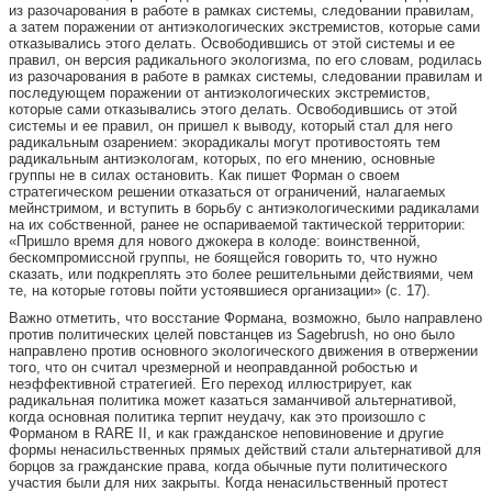
из разочарования в работе в рамках системы, следовании правилам,
а затем поражении от антиэкологических экстремистов, которые сами
отказывались этого делать. Освободившись от этой системы и ее
правил, он версия радикального экологизма, по его словам, родилась
из разочарования в работе в рамках системы, следовании правилам и
последующем поражении от антиэкологических экстремистов,
которые сами отказывались этого делать. Освободившись от этой
системы и ее правил, он пришел к выводу, который стал для него
радикальным озарением: экорадикалы могут противостоять тем
радикальным антиэкологам, которых, по его мнению, основные
группы не в силах остановить. Как пишет Форман о своем
стратегическом решении отказаться от ограничений, налагаемых
мейнстримом, и вступить в борьбу с антиэкологическими радикалами
на их собственной, ранее не оспариваемой тактической территории:
«Пришло время для нового джокера в колоде: воинственной,
бескомпромиссной группы, не боящейся говорить то, что нужно
сказать, или подкреплять это более решительными действиями, чем
те, на которые готовы пойти устоявшиеся организации» (с. 17).
Важно отметить, что восстание Формана, возможно, было направлено
против политических целей повстанцев из Sagebrush, но оно было
направлено против основного экологического движения в отвержении
того, что он считал чрезмерной и неоправданной робостью и
неэффективной стратегией. Его переход иллюстрирует, как
радикальная политика может казаться заманчивой альтернативой,
когда основная политика терпит неудачу, как это произошло с
Форманом в RARE II, и как гражданское неповиновение и другие
формы ненасильственных прямых действий стали альтернативой для
борцов за гражданские права, когда обычные пути политического
участия были для них закрыты. Когда ненасильственный протест