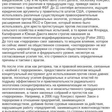
вандализмом. Ему и не нужно было этого делать, поскольку Конгресс
уже отменил это различие в предыдущем году, приведя закон в
соответствие с практикой ФБР. До 11 сентября антиэкологи, ищущие
юридические аргументы у правительств штатов США, стремились
использовать различные существующие правоохранительные
полномочия против радикальных экологов, успешно добившись
расширения закона RICO в Орегоне, который можно было
использовать для ареста протестующих против лесозаготовок,
сельского хозяйства и животных испытаний, в то время как Флорида,
Калифорния и Южная Дакота ввели строгие наказания за
уничтожение генетически модифицированных культур (Potter 2001).
До того как «терроризм» смог завоевать то мощное влияние, которое
он сейчас имеет на общественное сознание, «экотерроризм» не мог
получить широкой поддержки со стороны общественности или
законодателей штатов и федерального уровня, несмотря на
согласованные усилия тех, кто стремился связать определенные
причины и тактики с врагом.
Но после этих атак как риторика, так и правовой механизм, связанные
с «войной с терроризмом», предоставили антиэкологам мощный
концептуальный инструмент для использования против своих давних
врагов, поскольку усилия федеральных и штатных властей по
подрыву эффективности и привлекательности радикального
экологизма сконцентрировались на криминализации не только
экологического вандализма, но и ненасильственного гражданского
неповиновения, а также законных собраний и протестов как
«терроризма». Например, в 2006 году Конгресс принял Закон о
терроризме в отношении предприятий, занимающихся
животноводством, добавив более суровые наказания за действия,
нарушающие работу «предприятий, занимающихся животноводством»
и вызывающие «обоснованные опасения» со стороны владельцев