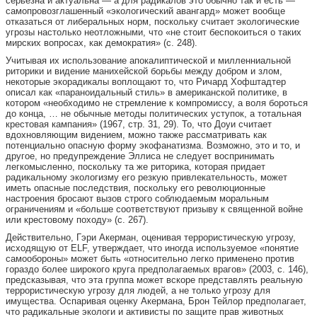
серьезна и актуальна — а для радикалов это обычно так и есть —
самопровозглашенный «экологический авангард» может вообще
отказаться от либеральных норм, поскольку считает экологические
угрозы настолько неотложными, что «не стоит беспокоиться о таких
мирских вопросах, как демократия» (с. 248).
Учитывая их использование апокалиптической и милленниальной
риторики и видение манихейской борьбы между добром и злом,
некоторые экорадикалы воплощают то, что Ричард Хофштадтер
описал как «параноидальный стиль» в американской политике, в
котором «необходимо не стремление к компромиссу, а воля бороться
до конца, … не обычные методы политических уступок, а тотальная
крестовая кампания» (1967, стр. 31, 29). То, что Доуи считает
вдохновляющим видением, можно также рассматривать как
потенциально опасную форму экофанатизма. Возможно, это и то, и
другое, но предупреждение Эллиса не следует воспринимать
легкомысленно, поскольку та же риторика, которая придает
радикальному экологизму его резкую привлекательность, может
иметь опасные последствия, поскольку его революционные
настроения бросают вызов строго соблюдаемым моральным
ограничениям и «больше соответствуют призыву к священной войне
или крестовому походу» (с. 267).
Действительно, Гэри Акерман, оценивая террористическую угрозу,
исходящую от ELF, утверждает, что иногда используемое «понятие
самообороны» может быть «относительно легко применено против
гораздо более широкого круга предполагаемых врагов» (2003, с. 146),
предсказывая, что эта группа может вскоре представлять реальную
террористическую угрозу для людей, а не только угрозу для
имущества. Оспаривая оценку Акермана, Брон Тейлор предполагает,
что радикальные экологи и активисты по защите прав животных