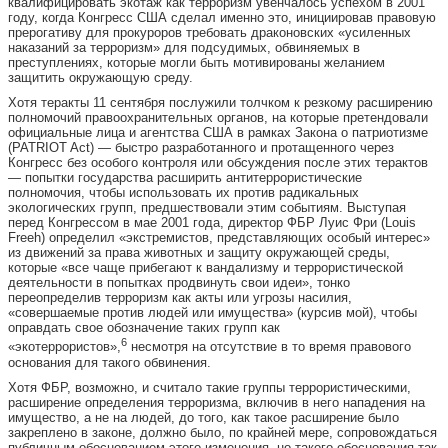
квалифицировать экотаж как терроризм увенчалось успехом в 2001
году, когда Конгресс США сделал именно это, инициировав правовую
прерогативу для прокуроров требовать драконовских «усиленных
наказаний за терроризм» для подсудимых, обвиняемых в
преступлениях, которые могли быть мотивированы желанием
защитить окружающую среду.
Хотя теракты 11 сентября послужили толчком к резкому расширению
полномочий правоохранительных органов, на которые претендовали
официальные лица и агентства США в рамках Закона о патриотизме
(PATRIOT Act) — быстро разработанного и протащенного через
Конгресс без особого контроля или обсуждения после этих терактов
— попытки государства расширить антитеррористические
полномочия, чтобы использовать их против радикальных
экологических групп, предшествовали этим событиям. Выступая
перед Конгрессом в мае 2001 года, директор ФБР Луис Фри (Louis
Freeh) определил «экстремистов, представляющих особый интерес»
из движений за права животных и защиту окружающей среды,
которые «все чаще прибегают к вандализму и террористической
деятельности в попытках продвинуть свои идеи», тонко
переопределив терроризм как акты или угрозы насилия,
«совершаемые против людей или имущества» (курсив мой), чтобы
оправдать свое обозначение таких групп как
6
«экотеррористов»,
несмотря на отсутствие в то время правового
основания для такого обвинения.
Хотя ФБР, возможно, и считало такие группы террористическими,
расширение определения терроризма, включив в него нападения на
имущество, а не на людей, до того, как такое расширение было
закреплено в законе, должно было, по крайней мере, сопровождаться
публичным обоснованием этого изменения, но такого обоснования так