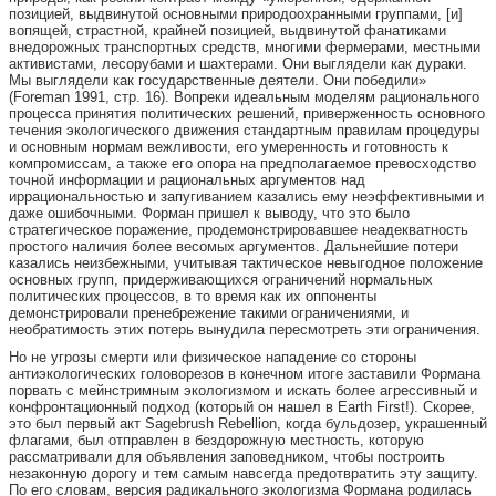
позицией, выдвинутой основными природоохранными группами, [и]
вопящей, страстной, крайней позицией, выдвинутой фанатиками
внедорожных транспортных средств, многими фермерами, местными
активистами, лесорубами и шахтерами. Они выглядели как дураки.
Мы выглядели как государственные деятели. Они победили»
(Foreman 1991, стр. 16). Вопреки идеальным моделям рационального
процесса принятия политических решений, приверженность основного
течения экологического движения стандартным правилам процедуры
и основным нормам вежливости, его умеренность и готовность к
компромиссам, а также его опора на предполагаемое превосходство
точной информации и рациональных аргументов над
иррациональностью и запугиванием казались ему неэффективными и
даже ошибочными. Форман пришел к выводу, что это было
стратегическое поражение, продемонстрировавшее неадекватность
простого наличия более весомых аргументов. Дальнейшие потери
казались неизбежными, учитывая тактическое невыгодное положение
основных групп, придерживающихся ограничений нормальных
политических процессов, в то время как их оппоненты
демонстрировали пренебрежение такими ограничениями, и
необратимость этих потерь вынудила пересмотреть эти ограничения.
Но не угрозы смерти или физическое нападение со стороны
антиэкологических головорезов в конечном итоге заставили Формана
порвать с мейнстримным экологизмом и искать более агрессивный и
конфронтационный подход (который он нашел в Earth First!). Скорее,
это был первый акт Sagebrush Rebellion, когда бульдозер, украшенный
флагами, был отправлен в бездорожную местность, которую
рассматривали для объявления заповедником, чтобы построить
незаконную дорогу и тем самым навсегда предотвратить эту защиту.
По его словам, версия радикального экологизма Формана родилась