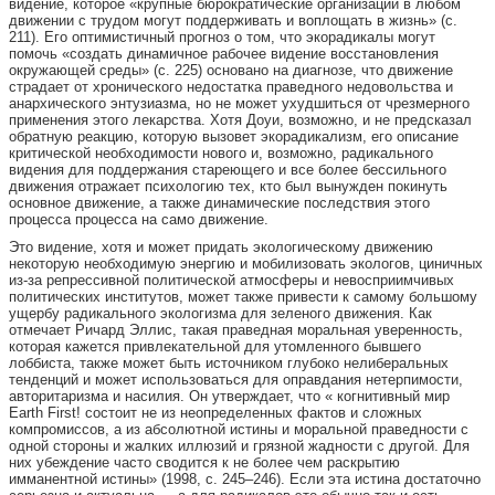
видение, которое «крупные бюрократические организации в любом
движении с трудом могут поддерживать и воплощать в жизнь» (с.
211). Его оптимистичный прогноз о том, что экорадикалы могут
помочь «создать динамичное рабочее видение восстановления
окружающей среды» (с. 225) основано на диагнозе, что движение
страдает от хронического недостатка праведного недовольства и
анархического энтузиазма, но не может ухудшиться от чрезмерного
применения этого лекарства. Хотя Доуи, возможно, и не предсказал
обратную реакцию, которую вызовет экорадикализм, его описание
критической необходимости нового и, возможно, радикального
видения для поддержания стареющего и все более бессильного
движения отражает психологию тех, кто был вынужден покинуть
основное движение, а также динамические последствия этого
процесса процесса на само движение.
Это видение, хотя и может придать экологическому движению
некоторую необходимую энергию и мобилизовать экологов, циничных
из-за репрессивной политической атмосферы и невосприимчивых
политических институтов, может также привести к самому большому
ущербу радикального экологизма для зеленого движения. Как
отмечает Ричард Эллис, такая праведная моральная уверенность,
которая кажется привлекательной для утомленного бывшего
лоббиста, также может быть источником глубоко нелиберальных
тенденций и может использоваться для оправдания нетерпимости,
авторитаризма и насилия. Он утверждает, что « когнитивный мир
Earth First! состоит не из неопределенных фактов и сложных
компромиссов, а из абсолютной истины и моральной праведности с
одной стороны и жалких иллюзий и грязной жадности с другой. Для
них убеждение часто сводится к не более чем раскрытию
имманентной истины» (1998, с. 245–246). Если эта истина достаточно