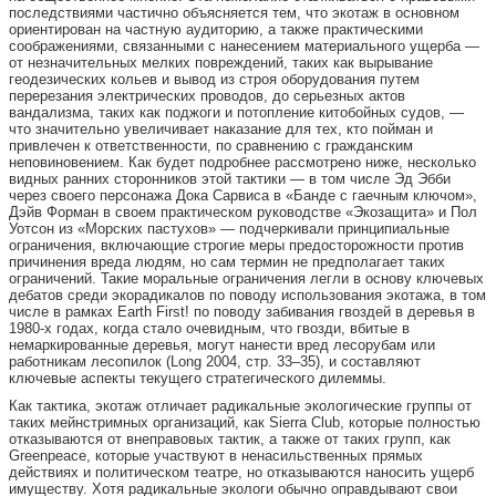
последствиями частично объясняется тем, что экотаж в основном
ориентирован на частную аудиторию, а также практическими
соображениями, связанными с нанесением материального ущерба —
от незначительных мелких повреждений, таких как вырывание
геодезических кольев и вывод из строя оборудования путем
перерезания электрических проводов, до серьезных актов
вандализма, таких как поджоги и потопление китобойных судов, —
что значительно увеличивает наказание для тех, кто пойман и
привлечен к ответственности, по сравнению с гражданским
неповиновением. Как будет подробнее рассмотрено ниже, несколько
видных ранних сторонников этой тактики — в том числе Эд Эбби
через своего персонажа Дока Сарвиса в «Банде с гаечным ключом»,
Дэйв Форман в своем практическом руководстве «Экозащита» и Пол
Уотсон из «Морских пастухов» — подчеркивали принципиальные
ограничения, включающие строгие меры предосторожности против
причинения вреда людям, но сам термин не предполагает таких
ограничений. Такие моральные ограничения легли в основу ключевых
дебатов среди экорадикалов по поводу использования экотажа, в том
числе в рамках Earth First! по поводу забивания гвоздей в деревья в
1980-х годах, когда стало очевидным, что гвозди, вбитые в
немаркированные деревья, могут нанести вред лесорубам или
работникам лесопилок (Long 2004, стр. 33–35), и составляют
ключевые аспекты текущего стратегического дилеммы.
Как тактика, экотаж отличает радикальные экологические группы от
таких мейнстримных организаций, как Sierra Club, которые полностью
отказываются от внеправовых тактик, а также от таких групп, как
Greenpeace, которые участвуют в ненасильственных прямых
действиях и политическом театре, но отказываются наносить ущерб
имуществу. Хотя радикальные экологи обычно оправдывают свои