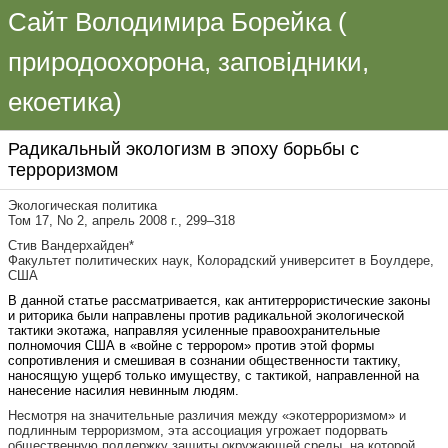
Сайт Володимира Борейка (
природоохорона, заповідники,
екоетика)
Радикальный экологизм в эпоху борьбы с
терроризмом
Экологическая политика
Том 17, No 2, апрель 2008 г., 299–318
Стив Вандерхайден*
Факультет политических наук, Колорадский университет в Боулдере,
США
В данной статье рассматривается, как антитеррористические законы
и риторика были направлены против радикальной экологической
тактики экотажа, направляя усиленные правоохранительные
полномочия США в «войне с террором» против этой формы
сопротивления и смешивая в сознании общественности тактику,
наносящую ущерб только имуществу, с тактикой, направленной на
нанесение насилия невинным людям.
Несмотря на значительные различия между «экотерроризмом» и
подлинным терроризмом, эта ассоциация угрожает подорвать
общественную поддержку защиты окружающей среды, на которой