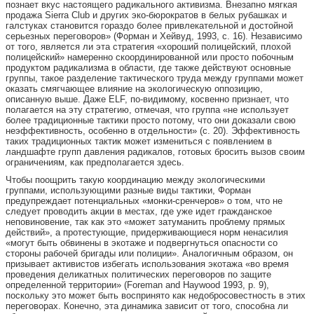
познает вкус настоящего радикального активизма. Внезапно мягкая
продажа Sierra Club и других эко-бюрократов в белых рубашках и
галстуках становится гораздо более привлекательной и достойной
серьезных переговоров» (Форман и Хейвуд, 1993, с. 16). Независимо
от того, является ли эта стратегия «хороший полицейский, плохой
полицейский» намеренно скоординированной или просто побочным
продуктом радикализма в области, где также действуют основные
группы, такое разделение тактического труда между группами может
оказать смягчающее влияние на экологическую оппозицию,
описанную выше. Даже ELF, по-видимому, косвенно признает, что
полагается на эту стратегию, отмечая, что группа «не использует
более традиционные тактики просто потому, что они доказали свою
неэффективность, особенно в отдельности» (с. 20). Эффективность
таких традиционных тактик может измениться с появлением в
ландшафте групп давления радикалов, готовых бросить вызов своим
ограничениям, как предполагается здесь.
Чтобы поощрить такую координацию между экологическими
группами, использующими разные виды тактики, Форман
предупреждает потенциальных «монки-сренчеров» о том, что не
следует проводить акции в местах, где уже идет гражданское
неповиновение, так как это «может затуманить проблему прямых
действий», а протестующие, придерживающиеся норм ненасилия
«могут быть обвинены в экотаже и подвергнуться опасности со
стороны рабочей бригады или полиции». Аналогичным образом, он
призывает активистов избегать использования экотажа «во время
проведения деликатных политических переговоров по защите
определенной территории» (Foreman and Haywood 1993, p. 9),
поскольку это может быть воспринято как недобросовестность в этих
переговорах. Конечно, эта динамика зависит от того, способна ли