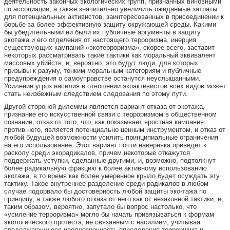
деятельность законных экологических групп, признанных виновными
по ассоциации, а также значительно увеличить ожидаемые затраты
для потенциальных активистов, заинтересованных в присоединении к
борьбе за более эффективную защиту окружающей среды. Какими
бы убедительными ни были их публичные аргументы в защиту
экотажа и его отделения от настоящего терроризма, инерция
существующих кампаний «экотерроризма», скорее всего, заставит
некоторых рассматривать такие тактики как моральный эквивалент
массовых убийств, и, вероятно, это будут люди, для которых
призывы к разуму, тонким моральным категориям и публичные
предупреждения о самоуправстве останутся неуслышанными.
Усиление угроз насилия в отношении экоактивистов всех видов может
стать неизбежным следствием следования по этому пути.
Другой стороной дилеммы является вариант отказа от экотажа,
признание его искусственной связи с терроризмом в общественном
сознании, отказ от того, что, как показывает яростная кампания
против него, является потенциально ценным инструментом, и отказ от
любой будущей возможности усилить принципиальные ограничения
на его использование. Этот вариант почти наверняка приведет к
расколу среди экорадикалов, причем некоторые откажутся
поддержать уступки, сделанные другими, и, возможно, подтолкнут
более радикальную фракцию к более активному использованию
экотажа, в то время как более умеренное крыло будет осуждать эту
тактику. Такое внутреннее разделение среди радикалов в любом
случае подорвало бы достоверность любой защиты эко-тажа по
принципу, а также любого отказа от него как от незаконной тактики, и,
таким образом, вероятно, запутало бы вопрос настолько, что
«усиление терроризма» могло бы начать привязываться к формам
экологического протеста, не связанным с насилием, учитывая
продолжающуюся неоднозначность определения терроризма и