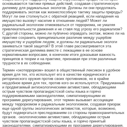
основываются тактики прямых действий, создавая стратегическую
дилемму для радикальных экологов. Должны ли они продолжать
поддерживать экотаж как жизнеспособную тактику защиты природы?
Могут ли они столкнуться с обратной реакцией, если нападения на
имущество вызовут насилие в отношении людей? Может ли
радикальный экологизм отмежеваться от терроризма, не умаляя
привлекательности движения и не ставя под угрозу его радикализм?
С другой стороны, можно ли публично оправдать экотаж, можно ли на
практике сохранить принципиальное различие между ущербом
имуществу и ущербом людям, и должны ли радикальные экологи
заниматься такой защитой? В этой главе рассматривается эта
стратегическая дилемма вместе с лежащими в ее основе
нормативными вопросами, в конечном итоге доказывая важность
принципов в теории и на практике, признавая при этом различные
трудности в их соблюдении.
Термин «экотерроризм» вошел в общественный лексикон в удобное
время для тех, кто использует его в качестве юридического и
риторического оружия против своих противников, но в крайне
неудобное время для тех, против кого он используется. Придуманный
и продвигаемый антиэкологическими активистами, обладающими
острым чувством пропагандистской силы языка и горячо
поддерживаемыми законодателями, симпатизирующими их
программе дерегулирования, этот термин вызывает ассоциации
между терроризмом и радикальным экологизмом, создавая призрак
еще одной группы экологических активистов, которые, возможно,
будут подвергаться преследованиям со стороны правоохранительных
органов. -экологическими активистами, обладающими острым
чувством пропагандистской силы языка, и горячо принятый
законодателями, симпатизирующими их программе дерегулирования,