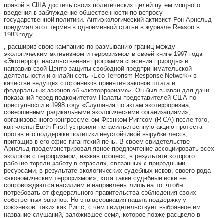
правой в США достичь своих политических целей путем мощного
введения в заблуждение общественности по вопросу
государственной политики. Антиэкологический активист Рон Арнольд
придумал этот термин в одноименной статье в журнале Reason в
1983 году
, расширив свою кампанию по размыванию границ между
экологическим активизмом и терроризмом в своей книге 1997 года
«Экотеррор: насильственная программа спасения природы» и
направив свой Центр защиты свободной предпринимательской
деятельности и онлайн-сеть «Eco-Terrorism Response Network» в
качестве ведущих сторонников принятия законов штата и
федеральных законов об «экотерроризме». Он был вызван для дачи
показаний перед подкомитетом Палаты представителей США по
преступности в 1998 году «Слушания по актам экотерроризма,
совершенным радикальными экологическими организациями»,
организованного конгрессменом Фрэнком Риггсом (R-CA) после того,
как члены Earth First! устроили ненасильственную акцию протеста
против его поддержки политики неустойчивой вырубки лесов,
притащив в его офис гигантский пень. В своем свидетельстве
Арнольд продемонстрировал явное предпочтение ассоциировать всех
экологов с терроризмом, назвав процесс, в результате которого
рабочие теряли работу в отраслях, связанных с природными
ресурсами, в результате экологических судебных исков, своего рода
«экономическим терроризмом», хотя такие судебные иски не
сопровождаются насилием и направлены лишь на то, чтобы
потребовать от федерального правительства соблюдения своих
собственных законов. Но эта ассоциация нашла поддержку у
союзников, таких как Риггс, о чем свидетельствует выбранное им
название слушаний, заложившее семя, которое позже расцвело в