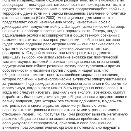
получить справедливое судебное разбирательство и виновность по
ассоциации — последствия, которые постигли некоторых из тех, кто
подвергается преследованиям в рамках продолжающейся «войны с
террором», даже если ни в одном письменном заявлении о политике
это не заявляется (
Cole
2003). Неофициально для многих это
представляет собой неминуемую угрозу, нечестивый союз с
джихадистами, ведущими войну с Западом, изменнический заговор,
ненависть к свободе и презрение к порядочности. Теперь, когда
радикальные экологи ассоциируются в общественном сознании с
самыми отвратительными преступлениями — обвинение, которое
будет более подробно рассмотрено ниже — они сталкиваются со
стратегической дилеммой при принятии решения о том, как
реагировать. С одной стороны, они могут решить продолжать
защищать выборочное использование экотажа как политической
тактики, осуществляемой в рамках принципиальных ограничений,
подчеркивая важнейшее различие между преступлениями против
собственности и насилием против людей, и надеяться, что
общественность сможет понять важнейшее моральное различие,
которое политики и антиэкологические активисты оппортунистически
затушевали. Подтверждая эти моральные ограничения и более четко
формулируя, когда экотаж может быть оправданно использован, а
когда его следует избегать, радикальные экологи, возможно, смогут
выработать более симпатичную для общественности аргументацию в
пользу вопросов, для которых эта тактика одобряется, и удержать
экстремистов в своих рядах, которые могут быть склонны
переступать эти границы и совершать акты или угрозы насилия в
отношении людей. Но, поступая так, они рискуют вызвать негативную
реакцию общественности на экологические проблемы, которые
ассоциируются с терроризмом, привлечь к себе повышенное
внимание правоохранительных органов и потенциально нарушить