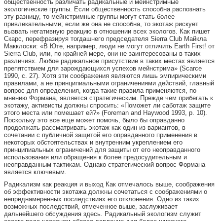
общественность различать радикальные и мейнстримные
экологические группы. Если общественность способна распознать
эту разницу, то мейнстримные группы могут стать более
привлекательными; если же она не способна, то экотаж рискует
вызвать негативную реакцию в отношении всех экологов. Как пишет
Скарс, перефразируя тогдашнего председателя Sierra Club Майкла
Макклоски: «В Юте, например, люди не могут отличить Earth First! от
Sierra Club, или, по крайней мере, они не заинтересованы в таких
различиях. Любое радикальное присутствие в таких местах является
препятствием для зарождающихся успехов мейнстрима» (Scarce
1990, с. 27). Хотя эти соображения являются лишь эмпирическими
правилами, а не принципиальными ограничениями действий, главный
вопрос для определения, когда такие правила применяются, по
мнению Формана, является стратегическим. Прежде чем прибегать к
экотажу, активисты должны спросить: «Поможет ли саботаж защите
этого места или помешает ей?» (Foreman and Haywood 1993, p. 10).
Поскольку это все еще может помочь, было бы оправданно
продолжать рассматривать экотаж как один из вариантов, в
сочетании с публичной защитой его оправданного применения в
некоторых обстоятельствах и внутренним укреплением его
принципиальных ограничений для защиты от его неоправданного
использования или обращения к более предосудительным и
неоправданным тактикам. Однако стратегический вопрос Формана
является ключевым.
Радикализм как реакция и выход Как отмечалось выше, соображения
об эффективности экотажа должны сочетаться с соображениями о
непреднамеренных последствиях его отклонения. Одно из таких
возможных последствий, отмеченное выше, заслуживает
дальнейшего обсуждения здесь. Радикальный экологизм служит