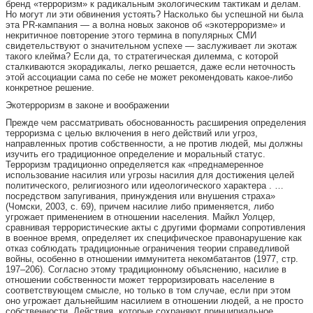
бренд «терроризм» к радикальным экологическим тактикам и делам.
Но могут ли эти обвинения устоять? Насколько бы успешной ни была
эта PR-кампания — а волна новых законов об «экотерроризме» и
некритичное повторение этого термина в популярных СМИ
свидетельствуют о значительном успехе — заслуживает ли экотаж
такого клейма? Если да, то стратегическая дилемма, с которой
сталкиваются экорадикалы, легко решается, даже если неточность
этой ассоциации сама по себе не может рекомендовать какое-либо
конкретное решение.
Экотерроризм в законе и воображении
Прежде чем рассматривать обоснованность расширения определения
терроризма с целью включения в него действий или угроз,
направленных против собственности, а не против людей, мы должны
изучить его традиционное определение и моральный статус.
Терроризм традиционно определяется как «преднамеренное
использование насилия или угрозы насилия для достижения целей
политического, религиозного или идеологического характера . …
посредством запугивания, принуждения или внушения страха»
(Чомски, 2003, с. 69), причем насилие либо применяется, либо
угрожает применением в отношении населения. Майкл Уолцер,
сравнивая террористические акты с другими формами сопротивления
в военное время, определяет их специфическое правонарушение как
отказ соблюдать традиционные ограничения теории справедливой
войны, особенно в отношении иммунитета некомбатантов (1977, стр.
197–206). Согласно этому традиционному объяснению, насилие в
отношении собственности может терроризировать население в
соответствующем смысле, но только в том случае, если при этом
оно угрожает дальнейшим насилием в отношении людей, а не просто
собственности. Действия, которые сохраняют принципиальное