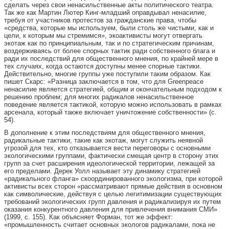
сделать через свои ненасильственные акты политического театра.
Так же как Мартин Лютер Кинг-младший оправдывал ненасилие,
требуя от участников протестов за гражданские права, чтобы
«средства, которые мы используем, были столь же чистыми, как и
цели, к которым мы стремимся», экоактивисты могут отвергать
экотаж как по принципиальным, так и по стратегическим причинам,
воздерживаясь от более спорных тактик ради собственного блага и
ради их последствий для общественного мнения, по крайней мере в
тех случаях, когда остаются доступны менее спорные тактики.
Действительно, многие группы уже поступили таким образом. Как
пишет Скарс: «Разница заключается в том, что для Greenpeace
ненасилие является стратегией, общим и окончательным подходом к
решению проблем; для многих радикалов ненасильственное
поведение является тактикой, которую можно использовать в рамках
арсенала, который также включает уничтожение собственности» (с.
54).
В дополнение к этим последствиям для общественного мнения,
радикальные тактики, такие как экотаж, могут служить неявной
угрозой для тех, кто отказывается вести переговоры с основными
экологическими группами, фактически смещая центр в сторону этих
групп за счет расширения идеологической территории, лежащей за
его пределами. Дерек Уолл называет эту динамику стратегией
«радикального фланга» скоординированного экологизма, при которой
активисты всех сторон «рассматривают прямые действия в основном
как символические, действуя с целью легитимизации существующих
требований экологических групп давления и радикализируя их путем
оказания конкурентного давления для привлечения внимания СМИ»
(1999, с. 155). Как объясняет Форман, тот же эффект:
«промышленность считает основных экологов радикалами, пока не