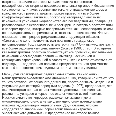
встречает насилие со стороны политических оппонентов,
враждебность со стороны правоохранительных органов и безразличие
со стороны политиков, восприятие того, что традиционные формы
гражданского протеста закрыты, может привести к все более
конфронтационным тактикам, поскольку несправедливость их
исключения усиливает недовольство его последствиями, превращая
разочарование в неповиновение и реагируя на потерю в соответствии
с набором правил, которые воспринимаются как несправедливые или
не последовательно применяемые, отказом от этих правил. Форман
описывает этот процесс радикализации следующим образом:
«Система не хочет позволять вам проявлять гражданское
неповиновение. Тогда какая есть альтернатива? Они вынуждают вас к
все более радикальным действиям» (Scarce 1990, с. 70). В то время
как мейнстримная политика приветствует компромиссы, постепенные
изменения и соблюдение правил — выглядя бессильной и
безнадежно атрофированной в глазах тех, кто не готов отказаться от
надежды, — радикальная политика предлагает то, что для многих
может быть освежающим видением политического усиления.
Марк Доуи характеризует радикальные группы как «осколки»
мейнстримного экологического движения США, которые «считают, что
то, что осталось от основного движения, просто слишком медленно и
уступчиво для стоящей перед ним задачи» (с. 207), предполагая, что
эта «четвертая волна» экологического движения возникла как
реакция на увядшее и корыстное экологическое истеблишмент.
Рассматривая этот «процесс раскола» как жизненную и
омолаживающую силу, а не как движущую силу потенциально
опасной радикализации недовольных, Доуи считает, что оно
«поддержало энергичный, порой воинственный характер
экологического движения» и предоставило некоторое важное