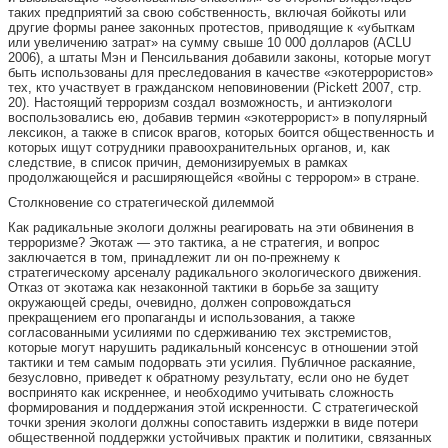
таких предприятий за свою собственность, включая бойкоты или
другие формы ранее законных протестов, приводящие к «убыткам
или увеличению затрат» на сумму свыше 10 000 долларов (ACLU
2006), а штаты Мэн и Пенсильвания добавили законы, которые могут
быть использованы для преследования в качестве «экотеррористов»
тех, кто участвует в гражданском неповиновении (Pickett 2007, стр.
20). Настоящий терроризм создал возможность, и антиэкологи
воспользовались ею, добавив термин «экотеррорист» в популярный
лексикон, а также в список врагов, которых боится общественность и
которых ищут сотрудники правоохранительных органов, и, как
следствие, в список причин, демонизируемых в рамках
продолжающейся и расширяющейся «войны с террором» в стране.
Столкновение со стратегической дилеммой
Как радикальные экологи должны реагировать на эти обвинения в
терроризме? Экотаж — это тактика, а не стратегия, и вопрос
заключается в том, принадлежит ли он по-прежнему к
стратегическому арсеналу радикального экологического движения.
Отказ от экотажа как незаконной тактики в борьбе за защиту
окружающей среды, очевидно, должен сопровождаться
прекращением его пропаганды и использования, а также
согласованными усилиями по сдерживанию тех экстремистов,
которые могут нарушить радикальный консенсус в отношении этой
тактики и тем самым подорвать эти усилия. Публичное раскаяние,
безусловно, приведет к обратному результату, если оно не будет
воспринято как искреннее, и необходимо учитывать сложность
формирования и поддержания этой искренности. С стратегической
точки зрения экологи должны сопоставить издержки в виде потери
общественной поддержки устойчивых практик и политики, связанных