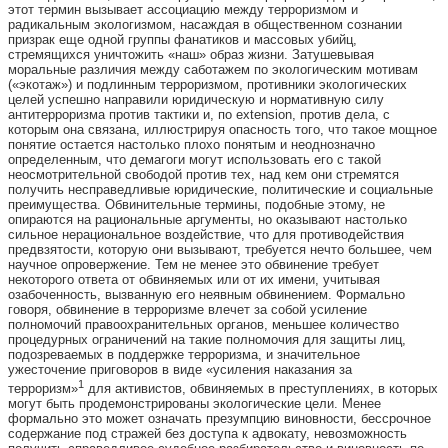
этот термин вызывает ассоциацию между терроризмом и
радикальным экологизмом, насаждая в общественном сознании
призрак еще одной группы фанатиков и массовых убийц,
стремящихся уничтожить «наш» образ жизни. Затушевывая
моральные различия между саботажем по экологическим мотивам
(«экотаж») и подлинным терроризмом, противники экологических
целей успешно направили юридическую и нормативную силу
антитерроризма против тактики и, по
extension
, против дела, с
которым она связана, иллюстрируя опасность того, что такое мощное
понятие остается настолько плохо понятым и неоднозначно
определенным, что демагоги могут использовать его с такой
неосмотрительной свободой против тех, над кем они стремятся
получить несправедливые юридические, политические и социальные
преимущества. Обвинительные термины, подобные этому, не
опираются на рациональные аргументы, но оказывают настолько
сильное нерациональное воздействие, что для противодействия
предвзятости, которую они вызывают, требуется нечто большее, чем
научное опровержение. Тем не менее это обвинение требует
некоторого ответа от обвиняемых или от их имени, учитывая
озабоченность, вызванную его неявным обвинением. Формально
говоря, обвинение в терроризме влечет за собой усиление
полномочий правоохранительных органов, меньшее количество
процедурных ограничений на такие полномочия для защиты лиц,
подозреваемых в поддержке терроризма, и значительное
ужесточение приговоров в виде «усиления наказания за
1
терроризм»
для активистов, обвиняемых в преступлениях, в которых
могут быть продемонстрированы экологические цели. Менее
формально это может означать презумпцию виновности, бессрочное
содержание под стражей без доступа к адвокату, невозможность