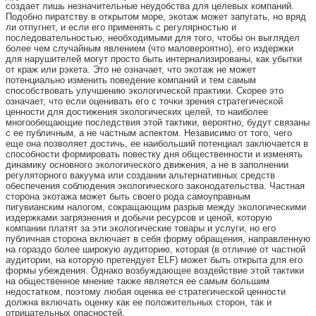
создает лишь незначительные неудобства для целевых компаний.
Подобно пиратству в открытом море, экотаж может запугать, но вряд
ли отпугнет, и если его применять с регулярностью и
последовательностью, необходимыми для того, чтобы он выглядел
более чем случайным явлением (что маловероятно), его издержки
для нарушителей могут просто быть интернализированы, как убытки
от краж или рэкета. Это не означает, что экотаж не может
потенциально изменить поведение компаний и тем самым
способствовать улучшению экологической практики. Скорее это
означает, что если оценивать его с точки зрения стратегической
ценности для достижения экологических целей, то наиболее
многообещающие последствия этой тактики, вероятно, будут связаны
с ее публичным, а не частным аспектом. Независимо от того, чего
еще она позволяет достичь, ее наибольший потенциал заключается в
способности формировать повестку дня общественности и изменять
динамику основного экологического движения, а не в заполнении
регуляторного вакуума или создании альтернативных средств
обеспечения соблюдения экологического законодательства. Частная
сторона экотажа может быть своего рода самоуправным
пигувианским налогом, сокращающим разрыв между экологическими
издержками загрязнения и добычи ресурсов и ценой, которую
компании платят за эти экологические товары и услуги, но его
публичная сторона включает в себя форму обращения, направленную
на гораздо более широкую аудиторию, которая (в отличие от частной
аудитории, на которую претендует ELF) может быть открыта для его
формы убеждения. Однако возбуждающее воздействие этой тактики
на общественное мнение также является ее самым большим
недостатком, поэтому любая оценка ее стратегической ценности
должна включать оценку как ее положительных сторон, так и
отрицательных опасностей.