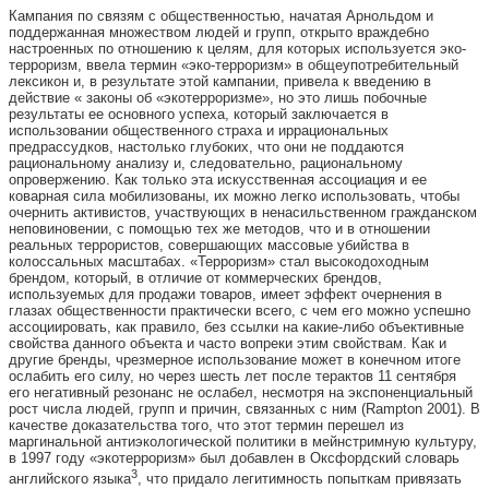
Кампания по связям с общественностью, начатая Арнольдом и
поддержанная множеством людей и групп, открыто враждебно
настроенных по отношению к целям, для которых используется эко-
терроризм, ввела термин «эко-терроризм» в общеупотребительный
лексикон и, в результате этой кампании, привела к введению в
действие « законы об «экотерроризме», но это лишь побочные
результаты ее основного успеха, который заключается в
использовании общественного страха и иррациональных
предрассудков, настолько глубоких, что они не поддаются
рациональному анализу и, следовательно, рациональному
опровержению. Как только эта искусственная ассоциация и ее
коварная сила мобилизованы, их можно легко использовать, чтобы
очернить активистов, участвующих в ненасильственном гражданском
неповиновении, с помощью тех же методов, что и в отношении
реальных террористов, совершающих массовые убийства в
колоссальных масштабах. «Терроризм» стал высокодоходным
брендом, который, в отличие от коммерческих брендов,
используемых для продажи товаров, имеет эффект очернения в
глазах общественности практически всего, с чем его можно успешно
ассоциировать, как правило, без ссылки на какие-либо объективные
свойства данного объекта и часто вопреки этим свойствам. Как и
другие бренды, чрезмерное использование может в конечном итоге
ослабить его силу, но через шесть лет после терактов 11 сентября
его негативный резонанс не ослабел, несмотря на экспоненциальный
рост числа людей, групп и причин, связанных с ним (Rampton 2001). В
качестве доказательства того, что этот термин перешел из
маргинальной антиэкологической политики в мейнстримную культуру,
в 1997 году «экотерроризм» был добавлен в Оксфордский словарь
3
английского языка
, что придало легитимность попыткам привязать