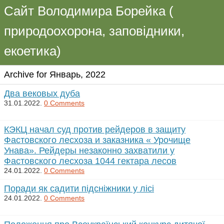
Сайт Володимира Борейка (
природоохорона, заповідники,
екоетика)
Archive for Январь, 2022
Два вековых дуба
31.01.2022.
0 Comments
КЭКЦ начал суд против рейдеров в защиту
Фастовского лесхоза и заказника « Урочище
Унава». Рейдеры незаконно захватили у
Фастовского лесхоза 1044 гектара лесов
24.01.2022.
0 Comments
Поради як садити підсніжники у лісі
24.01.2022.
0 Comments