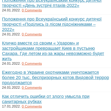
Положення про Всеукраїнський конкурс дитячої
творчості «День зустрічі птахів-2022»
24.01.2022.
0 Comments
Положення про Всеукраїнський конкурс дитячої
творчості «Поділись із лісом підсніжниками –
2022»
24.01.2022.
0 Comments
Кличко вместе со своим « Ударом» и
застройщиками превращает Киев в пустыню
Сахара. Где летом из-за жары невозможно будет
жить
24.01.2022.
0 Comments
Ежегодно в Украине охотниками уничтожается
более 20 тыс. беспризорных котов.Видовой террор
продолжается
24.01.2022.
0 Comments
Как отличить ошибки от злого умысла при
санитарных рубках
17.01.2022.
0 Comments