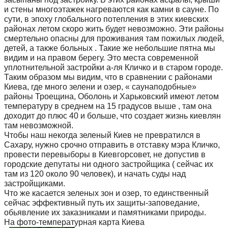
и стены многоэтажек нагреваются как камни в сауне. По
сути, в эпоху глобального потепления в этих киевских
районах летом скоро жить будет невозможно. Эти районы
смертельно опасны для проживания там пожилых людей,
детей, а также больных . Такие же небольшие пятна мы
видим и на правом берегу. Это места современной
уплотнительной застройки а-ля Кличко и в старом городе.
Таким образом мы видим, что в сравнении с районами
Киева, где много зелени и озер, « саунаподобные»
районы Троещина, Оболонь и Харьковский имеют летом
температуру в среднем на 15 градусов выше , там она
доходит до плюс 40 и больше, что создает жизнь киевлян
там невозможной.
Чтобы наш некогда зеленый Киев не превратился в
Сахару, нужно срочно отправить в отставку мэра Кличко,
провести перевыборы в Киевгорсовет, не допустив в
городские депутаты ни одного застройщика ( сейчас их
там из 120 около 90 человек), и начать суды над
застройщиками.
Что же касается зеленых зон и озер, то единственный
сейчас эффективный путь их защиты-заповедание,
обьявление их заказниками и памятниками природы.
На фото-температурная карта Киева