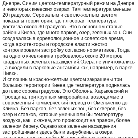
Днепре. Синим цветом-температурный режим на Днепре
и некоторых киевских озерах. Там температура меньше
20 градусов. Сероватым и светло-желтым цветом
показаны территории, где плюсовая температура
достигла около 30 градусов. Это в основном старые
районы Киева, где много парков, озер, зеленых зон. Они
создавалась в дореволюционное и советское время,
когда архитекторы и городские власти жестко
контролировали застройку согласно нормативов. Тогда
на одного киевлянина требовалось около 20 метров
квадратных зеленых насаждений.Озера не уничтожались
, а входили в парковые ансамбли как, например, в парке
Нивки.
И сплошным красно-желтым цветом закрашены три
больших территории Киева,где температура поднялась
до плюс сорока градусов. Это Оболонь, Харьковский и
Троещина, три крупных микрорайона, возводимые в
современный коммерческий период от Омельченко до
Кличка. Без парков, без зеленых зон, без скверов, без
озер и ставков, которые уменьшали бы температуру
воздуха, как , скажем, это происходит на правом, более
зеленом берегу. Однако все зеленые насаждения
застройщиками здесь были вырублены, а озера
засыпаны под застройку. В этих районах асфальт, крыши