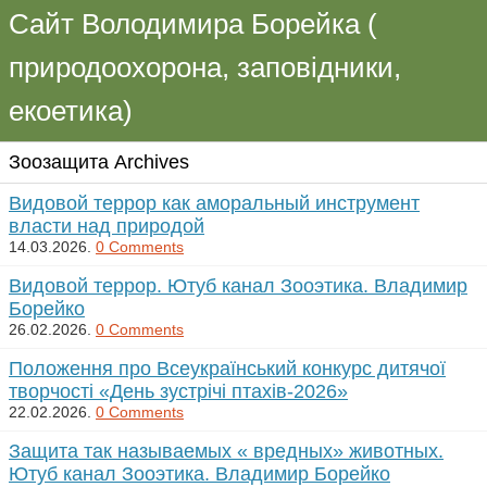
Сайт Володимира Борейка (
природоохорона, заповідники,
екоетика)
Зоозащита Archives
Видовой террор как аморальный инструмент
власти над природой
14.03.2026.
0 Comments
Видовой террор. Ютуб канал Зооэтика. Владимир
Борейко
26.02.2026.
0 Comments
Положення про Всеукраїнський конкурс дитячої
творчості «День зустрічі птахів-2026»
22.02.2026.
0 Comments
Защита так называемых « вредных» животных.
Ютуб канал Зооэтика. Владимир Борейко