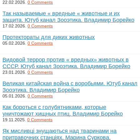
22.02.2026.
0 Comments
Так называемые « вредные « животные и их
защита. Ютуб канал Зооэтика. Владимир Борейко
17.02.2026.
0 Comments
Протектораты для диких животных
05.02.2026.
0 Comments
Видовой террор против « вредных» животных в
СССР. Ютуб канал Зооэтика. Владимир Борейко
23.01.2026.
0 Comments
Великая китайская война с воробьями. Ютуб канал
Зооэтика. Владимир Борейко
05.01.2026.
0 Comments
Как бороться с голубятниками, которые
уничтожают хищных птиц. Владимир Борейко
19.11.2025.
0 Comments
Як мисливці знущаються над тваринами на
притравочних станціях. Марина Суркова.