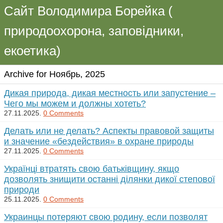
Сайт Володимира Борейка (
природоохорона, заповідники,
екоетика)
Archive for Ноябрь, 2025
Дикая природа, дикая местность или запустение –
Чего мы можем и должны хотеть?
27.11.2025.
0 Comments
Делать или не делать? Аспекты правовой защиты
и значение «бездействия» в охране природы
27.11.2025.
0 Comments
Українці втратять свою батьківщину, якщо
дозволять знищити останні ділянки дикої степової
природи
25.11.2025.
0 Comments
Украинцы потеряют свою родину, если позволят