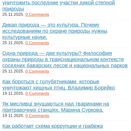
уничтожить последние участки дикой степной
природы
25.11.2025.
0 Comments
Дикая природа — это культура. Почему
исследованиям по охране природы нужны
культурные науки.
25.11.2025.
0 Comments
Одна природа — две культуры? Философия
охраны природы в транснациональном контексте
соседних баварских лесов и национальных парков
25.11.2025.
0 Comments
Как бороться с голубятниками, которые
уничтожают хищных птиц. Владимир Борейко
19.11.2025.
0 Comments
Як мисливці знущаються над тваринами на
притравочних станціях. Марина Суркова.
19.11.2025.
0 Comments
Как работает схема коррупции и грабежа