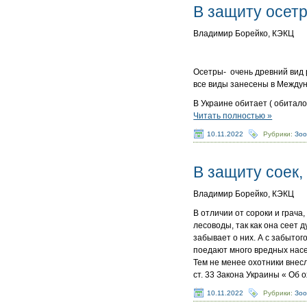
В защиту осет
Владимир Борейко, КЭКЦ
Осетры- очень древний вид 
все виды занесены в Междун
В Украине обитает ( обитало
Читать полностью »
10.11.2022
Рубрики:
Зо
В защиту соек,
Владимир Борейко, КЭКЦ
В отличии от сороки и грача
лесоводы, так как она сеет 
забывает о них. А с забытог
поедают много вредных нас
Тем не менее охотники внес
ст. 33 Закона Украины « Об 
10.11.2022
Рубрики:
Зо