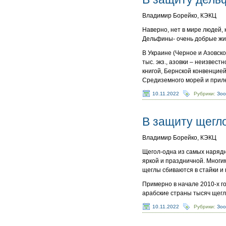
Владимир Борейко, КЭКЦ
Наверно, нет в мире людей,
Дельфины- очень добрые жив
В Украине (Черное и Азовск
тыс. экз., азовки – неизвес
книгой, Бернской конвенцие
Средиземного морей и прил
10.11.2022
Рубрики:
Зо
В защиту щегло
Владимир Борейко, КЭКЦ
Щегол-одна из самых нарядн
яркой и праздничной. Многим
щеглы сбиваются в стайки и
Примерно в начале 2010-х г
арабские страны тысяч щегл
10.11.2022
Рубрики:
Зо