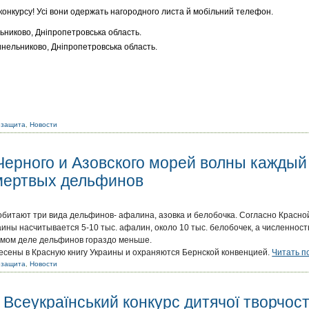
онкурсу! Усі вони одержать нагородного листа й мобільний телефон.
ьниково, Дніпропетровська область.
инельниково, Дніпропетровська область.
озащита
,
Новости
ерного и Азовского морей волны каждый 
мертвых дельфинов
обитают три вида дельфинов- афалина, азовка и белобочка. Согласно Красной
ины насчитывается 5-10 тыс. афалин, около 10 тыс. белобочек, а численност
самом деле дельфинов гораздо меньше.
есены в Красную книгу Украины и охраняются Бернской конвенцией.
Читать п
озащита
,
Новости
Всеукраїнський конкурс дитячої творчост