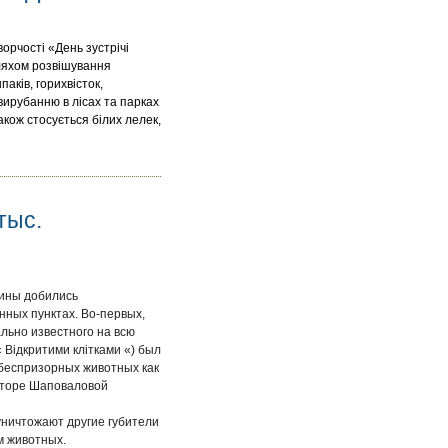
орчості «День зустрічі
шляхом розвішування
паків, горихвісток,
 вирубанню в лісах та парках
акож стосується білих лелек,
тыс.
аины добились
нных пунктах. Во-первых,
льно известного на всю
 Відкритими клітками «) был
беспризорных животных как
онторе Шаповаловой
уничтожают другие губители
м животных.