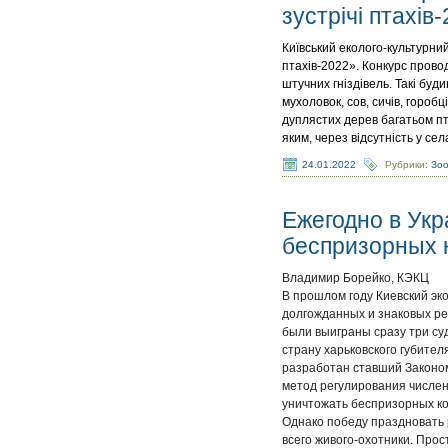
зустрічі птахів
Київський еколого-культурни
птахів-2022». Конкурс прово
штучних гніздівель. Такі буди
мухоловок, сов, сичів, гороб
дуплястих дерев багатьом пта
яким, через відсутність у сел
24.01.2022
Рубрики:
Зо
Ежегодно в Укр
беспризорных 
Владимир Борейко, КЭКЦ
В прошлом году Киевский эк
долгожданных и знаковых ре
были выиграны сразу три су
страну харьковского губител
разработан ставший Законо
метод регулирования числен
уничтожать беспризорных ко
Однако победу праздновать р
всего живого-охотники. Про