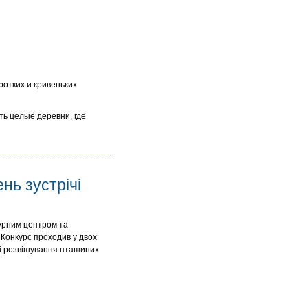
отких и кривеньких
ть целые деревни, где
нь зустрічі
турним центром та
 Конкурс проходив у двох
я і розвішування пташиних