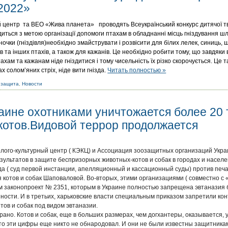
-2022»
й центр та ВЕО «Жива планета» проводять Всеукраїнський конкурс дитячої тв
диться з метою організації допомоги птахам в обладнанні місць гніздування 
ночки (гніздівля)необхідно змайструвати і розвісити для білих лелек, синиць, ш
ців та інших птахів, а також для кажанів. Це необхідно робити тому, що завдяки
хам та кажанам ніде гніздитися і тому чисельність їх різко скорочується. Це т
ах солом’яних стріх, ніде вити гнізда.
Читать полностью »
озащита
,
Новости
аине охотниками уничтожается более 20 
котов.Видовой террор продолжается
олого-культурный центр ( КЭКЦ) и Ассоциация зоозащитных организаций Укр
зультатов в защите беспризорных животных-котов и собак в городах и населе
да ( суд первой инстанции, апелляционный и кассационный суды) против печа
я котов и собак Шаповаловой. Во-вторых, этими организациями ( совместно с «
м законопроект № 2351, которым в Украине полностью запрещена эвтаназия 
ности. И в третьих, харьковские власти специальным приказом запретили к
тов и собак под видом эвтаназии.
ано. Котов и собак, еще в больших размерах, чем догхантеры, оказывается, 
сто эти цифры еще никто не обнародовал. И они не были известны защитника