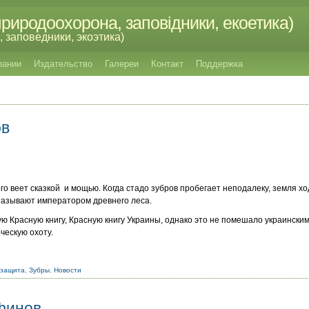
риродоохорона, заповідники, екоетика)
 заповедники, экоэтика)
пании
Издательство
Галереи
Контакт
Поддержка
ов
го веет сказкой и мощью. Когда стадо зубров пробегает неподалеку, земля хо
называют императором древнего леса.
ю Красную книгу, Красную книгу Украины, однако это не помешало украинск
ческую охоту.
озащита
,
Зубры
,
Новости
финов