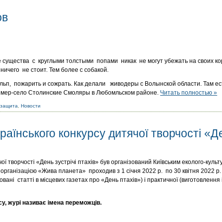
ов
 существа с круглыми толстыми попами никак не могут убежать на своих кор
ничего не стоит. Тем более с собакой.
альп, пожарить и сожрать. Как делали живодеры с Волынской области. Там ес
имер-село Столинские Смоляры в Любомльском районе.
Читать полностью »
озащита
,
Новости
раїнського конкурсу дитячої творчості «Де
ої творчості «День зустрічі птахів» був організований Київським еколого-куль
організацією «Жива планета» проходив з 1 січня 2022 р. по 30 квітня 2022 р.
ковані статті в місцевих газетах про «День птахів») і практичної (виготовленн
у, журі називає імена переможців.