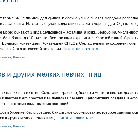
 которые бы не любили дельфинов. Их вечно улыбающаяся мордочка располож
ые существа. Известны случаи, когда они спасали в море людей. Однако люди
ое море) обитают 3 вида дельфинов – афалина, азовка, белобочка. Численнос
тно, белобочки- до 10 тыс. экз. Все три вида охраняются Красной книгой Укра
й, Боннской конвенцией, Конвенцией CITES и Соглашением по сохранению ки
егающей атлантической акватории.
Читать полностью »
озащита
,
Новости
в и других мелких певчих птиц
ых наших певчих птиц. Сочетание красного, белого и желтого цветов делает
 известна и его простая и миловидная песенка. Щегол-птичка оседлая, в Афр
 питаются семенами полевых растений.
одов в Украине было создано бандитское формирование, которое занималось
ов и других мелких певчих птиц.
Читать полностью »
озащита
,
Новости