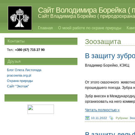
Сайт Володимира Борейка ( п
Сайт Владимира Борейко ( природоохрана,
Главная
О моей работе по охране природы
Кам
Зоозащита
Контакты
Тел.:
+380 (67) 715 27 90
В защиту зубр
Друзья
Владимир Борейко, КЭКЦ
Блог Олега Листопада
pracownia.org.pl
Охрана природы
От этого сказочного животно
Сайт "Экотаж"
прошедшего поезда. Зубра 
Зубр внесен в Международну
организовать на него коммер
Читать полностью »
10.11.2022
Рубрики:
Зо
В защиту дель