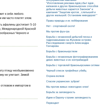
Всеукраинская кампания
“Изготовление,реклама ядов,сбыт ядов ,
капканов и других браконьерских способов
добычи животных карается Законом” и
кампания "Защитим кротов , слепышей и
ит к себе любого.
других малышей. Остановим живодеров! "
 им часто платят злом.
Права природы и их лоббирование
ть афалины достигает 5-10
Нет - спортивной охоте!
ины, Международной Красной
Мы против фуа-гра
тообразных Черного и
Борьба с незаконной добычей песка и
гидронамывами на Жуковом острове.
Расследование смерти Александра
Гончарова
Борьба с браконьерством
Борьба с незаконным фотографированием
диких животных и их контрабандой
Борьба с торговлей браконьерскими сетями
 эту птицу необыкновенно
Черный список трофейных убийц
ику не улетает. Зимой
Охрана волков
Спасем украинских зубров!
 отловом и импортом в
Мы против живых новогодних елок!
Борьба за заповедность
Идем в Европу-строим заповедность
Первоцвет