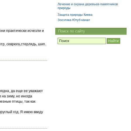
Лечение и охрана деревьев-памятников
природы
Защита природы Киева
Зооэтика Ютуб канал
они практически исчезли и
Поиск по сайту
етр, севрюга,стерлядь, шип.
арядна, да еще ее уважают
 на зиму, но иногда
лезные птицы, так как
руглый год. Я имею ввиду