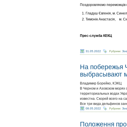
Поздоровляємо переможців к
Гладуш Євгенія, м. Синел
Тимонік Анастасія, м. С
Прес-служба КЕКЦ
31.05.2022
Рубрики:
Зо
На побережья Ч
выбрасывают 
Владимир Борейко, КЭКЦ
В Черном и Азовском морях 
территориальных водах Укра
известна. Скорей всего на 
Все три вида дельфинов зан
08.05.2022
Рубрики:
Зо
Положення про 