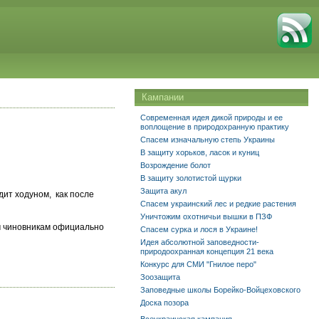
Кампании
Современная идея дикой природы и ее
воплощение в природохранную практику
Спасем изначальную степь Украины
В защиту хорьков, ласок и куниц
Возрождение болот
В защиту золотистой щурки
Защита акул
дит ходуном, как после
Спасем украинский лес и редкие растения
Уничтожим охотничьи вышки в ПЗФ
им чиновникам официально
Спасем сурка и лося в Украине!
Идея абсолютной заповедности-
природоохранная концепция 21 века
Конкурс для СМИ "Гнилое перо"
Зоозащита
Заповедные школы Борейко-Войцеховского
Доска позора