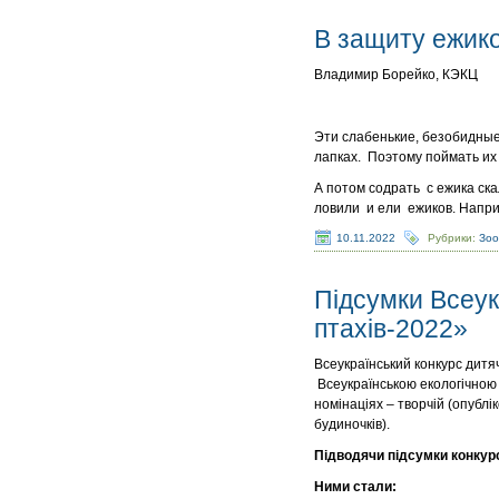
В защиту ежик
Владимир Борейко, КЭКЦ
Эти слабенькие, безобидные
лапках. Поэтому поймать их 
А потом содрать с ежика ск
ловили и ели ежиков. Напр
10.11.2022
Рубрики:
Зо
Підсумки Всеук
птахів-2022»
Всеукраїнський конкурс дитяч
Всеукраїнською екологічною 
номінаціях – творчій (опублі
будиночків).
Підводячи підсумки конкурс
Ними стали: