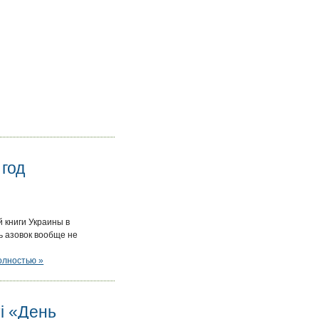
год
 книги Украины в
ь азовок вообще не
олностью »
і «День