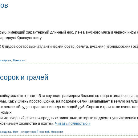
ров
рыб, имеющий характерный длинный нос. Из-за вкусного мяса и черной икры 
ародную Красную книгу.
) 6 видов осетровых- атлантический осетр, белуга, русский( черноморский) ос
озащита
,
Новости
 сорок и грачей
, сойку мало кто знает. Эта крупная, размером больше скворца птица очень н
дубы. Как ? Очень просто. Сойка, на подобие белки, закапывает в землю жёлуди
о в земле жёлудя вырастает иногда молодой дуб. Сорока и грач тоже очень по
екомых.
ли их в черный список « вредных» животных, которые подлежат уничтожению к
охотничьем хозяйстве и охоте».
Читать полностью »
озащита
,
Нет - спортивной охоте!
,
Новости