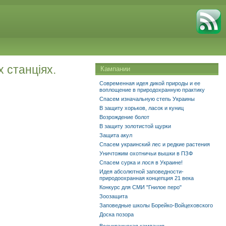
 станціях.
Кампании
Современная идея дикой природы и ее
воплощение в природохранную практику
Спасем изначальную степь Украины
В защиту хорьков, ласок и куниц
Возрождение болот
В защиту золотистой щурки
Защита акул
Спасем украинский лес и редкие растения
Уничтожим охотничьи вышки в ПЗФ
Спасем сурка и лося в Украине!
Идея абсолютной заповедности-
природоохранная концепция 21 века
Конкурс для СМИ "Гнилое перо"
Зоозащита
Заповедные школы Борейко-Войцеховского
Доска позора