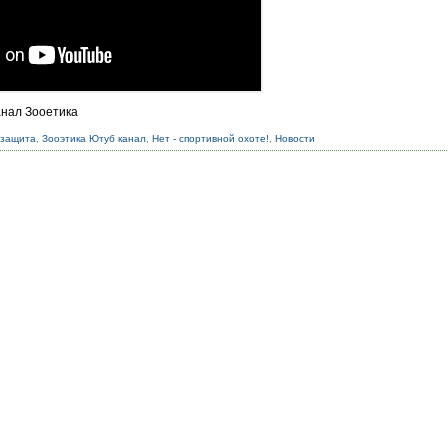
анал Зооетика
озащита
,
Зооэтика Ютуб канал
,
Нет - спортивной охоте!
,
Новости