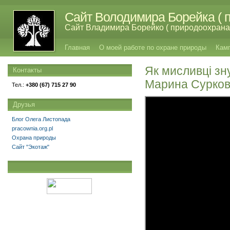
Сайт Володимира Борейка ( п
Сайт Владимира Борейко ( природоохрана,
Главная
О моей работе по охране природы
Кам
Як мисливці зн
Контакты
Марина Сурков
Тел.:
+380 (67) 715 27 90
Друзья
Блог Олега Листопада
pracownia.org.pl
Охрана природы
Сайт "Экотаж"