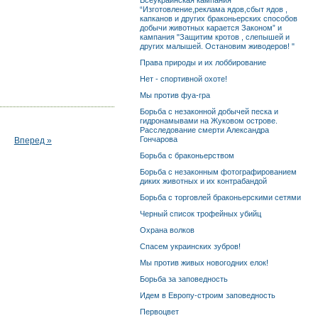
Всеукраинская кампания
“Изготовление,реклама ядов,сбыт ядов ,
капканов и других браконьерских способов
добычи животных карается Законом” и
кампания "Защитим кротов , слепышей и
других малышей. Остановим живодеров! "
Права природы и их лоббирование
Нет - спортивной охоте!
Мы против фуа-гра
Борьба с незаконной добычей песка и
гидронамывами на Жуковом острове.
Расследование смерти Александра
Гончарова
Вперед »
Борьба с браконьерством
Борьба с незаконным фотографированием
диких животных и их контрабандой
Борьба с торговлей браконьерскими сетями
Черный список трофейных убийц
Охрана волков
Спасем украинских зубров!
Мы против живых новогодних елок!
Борьба за заповедность
Идем в Европу-строим заповедность
Первоцвет