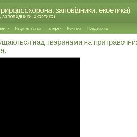
риродоохорона, заповідники, екоетика)
 заповедники, экоэтика)
пании
Издательство
Галереи
Контакт
Поддержка
ущаються над тваринами на притравочних
а.