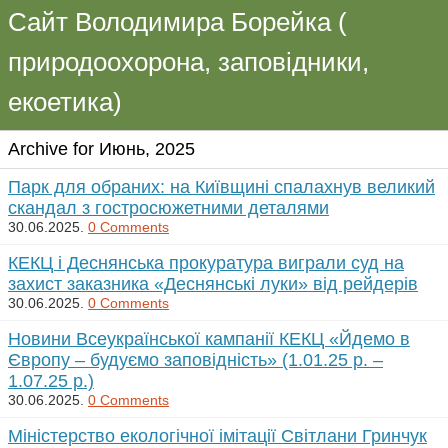
Сайт Володимира Борейка (
природоохорона, заповідники,
екоетика)
Archive for Июнь, 2025
Парк для обраних: на Київщині спалахнув великий
скандал з гостросюжетними деталями
30.06.2025.
0 Comments
КЕКЦ і Деснянська прокуратура виграли суд на
захист заказника «Деснянські луки» від рейдерів
30.06.2025.
0 Comments
Новини Всеукраїнської кампанії КЕКЦ «Йдемо в
Європу – будуємо заповідність» (1.01.25 р. –
1.07.25 р.)
30.06.2025.
0 Comments
Міністерство екологічної імітації Світлани Гринчук