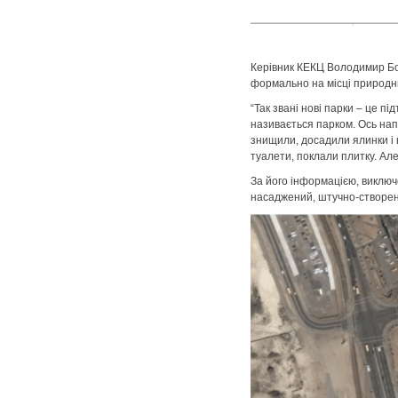
Керівник КЕКЦ Володимир Бо
формально на місці природн
“Так звані нові парки – це пі
називається парком. Ось нап
знищили, досадили ялинки і 
туалети, поклали плитку. Ал
За його інформацією, виключ
насаджений, штучно-створен