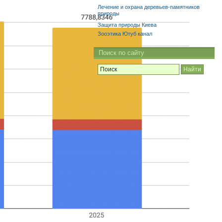
Лечение и охрана деревьев-памятников
природы
Защита природы Киева
Зооэтика Ютуб канал
Поиск по сайту