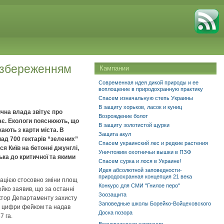
а збереженням
Кампании
Современная идея дикой природы и ее
воплощение в природохранную практику
Спасем изначальную степь Украины
В защиту хорьков, ласок и куниц
ична влада звітує про
Возрождение болот
тає. Екологи пояснюють, що
В защиту золотистой щурки
ають з карти міста. В
Защита акул
над 700 гектарів “зелених”
Спасем украинский лес и редкие растения
ся Київ на бетонні джунглі,
Уничтожим охотничьи вышки в ПЗФ
ька до критичної та якими
Спасем сурка и лося в Украине!
Идея абсолютной заповедности-
природоохранная концепция 21 века
трацією стосовно зміни площ
Конкурс для СМИ "Гнилое перо"
ейко заявив, що за останні
Зоозащита
ектор Департаменту захисту
Заповедные школы Борейко-Войцеховского
ці цифри фейком та надав
Доска позора
7 га.