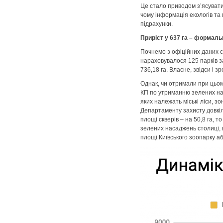
Це стало приводом з’ясувати
чому інформація екологів та
підрахунки.
Приріст у 637 га – формаль
Почнемо з офіційних даних ст
нараховувалося 125 парків за
736,18 га. Власне, звідси і з
Однак, чи отримали при цьом
КП по утриманню зелених нас
яких належать міські ліси, 
Департаменту захисту довкілл
площі скверів – на 50,8 га, т
зелених насаджень столиці, в
площі Київського зоопарку аб