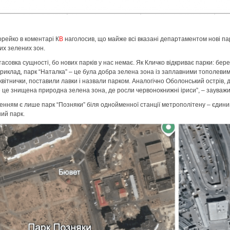
рейко в коментарі К
В
наголосив, що майже всі вказані департаментом нові п
их зелених зон.
дтасовка сущності, бо нових парків у нас немає. Як Кличко відкриває парки: бер
риклад, парк “Наталка” – це була добра зелена зона із заплавними тополевим
квітнички, поставили лавки і назвали парком. Аналогічно Оболонський острів, 
е це знищена природна зелена зона, де росли червонокнижні іриси”, – зауважи
енням є лише парк “Позняки” біля однойменної станції метрополітену – єдини
ий парк.