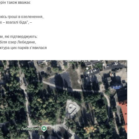
ерін також вважає
кісь гроші в озеленення,
– взагалі біда”, –
и, які підтверджують:
 біля озер Лебедине,
ктура цих парків з’явилася