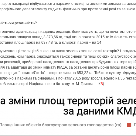
, що ж насправді відбувається з парками столиці та зеленими зонами загало
 профільного департаменту свідчать фактично про протилежні речі та за яко
ність чи реальність?
оличної адміністрації, наданих редакції. Вони вказують, що на початок поточн
гальною площею понад 3 373,66 га, тоді як на початок 2015-го їх кількість ста
ростання площ парків на 637,48 га, а кількості парків – на 14.
у мешканці столиці збільшення площ зелених зон на сотні гектарів? Нагадає
аджень, крім парків, знаходяться також сквери та “інші обʼєкти благоустрою з
зони рекреації, прибережні насадження та насадження прибудинкових територій
я та адаптації до зміни клімату КМДА, за останні десять років площі парків з
о площі цих “інших об’єктів” – скоротилися на 653,22 га. Тобто, в сухому підсум
ключно з парками та скверами, з початку 2015 року зросла всього на 35 гектар
о близько чверті Національного ботсаду ім. М. Гришка. – К
В
).