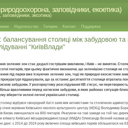
риродоохорона, заповідники, екоетика)
 заповедники, экоэтика)
пании
Издательство
Галереи
Контакт
Поддержка
: балансування столиці між забудовою т
лідуванні “КиївВлади”
ння зелених зон стає дедалі гострішим викликом, і Київ – не виняток. Стол
сотні гектарів, при цьому фактично визнаючи, що зеленішою столиця не с
ня під парки вже існуючих зелених зон, тоді як природні екосистеми зник
й прокуратурі підрахували, що за останнє десятиліття столиця втратила по
 тиском забудови. У розгорнутому розслідуванні КВ зʼясує, чи перетворюєть
айбільш вразливими перед натиском забудови, в яких районах ситуація близ
 вберегти зелені легені української столиці.
 столиці відбувся своєрідний батл заяв між активістами та столичною адмініс
нці січня керівник Київського еколого-культурного центру (КЕКЦ) Володимир Бор
ів Києва зменшилася на 800 гектарів. Реагуючи на такі закиди на той час дир
іни клімату Київської міськдержадміністрації (КМДА) Олександр Возний назвав 
і дані: з 2014 до 2024 року включно площа київських парків збільшилася на 63