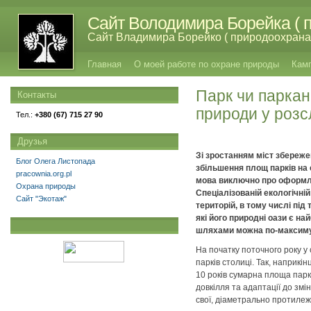
Сайт Володимира Борейка ( п
Сайт Владимира Борейко ( природоохрана,
Главная
О моей работе по охране природы
Кам
Парк чи паркан
Контакты
природи у розс
Тел.:
+380 (67) 715 27 90
Друзья
Зі зростанням міст збереже
Блог Олега Листопада
збільшення площ парків на 
pracownia.org.pl
мова виключно про оформлен
Охрана природы
Спеціалізованій екологічні
Сайт "Экотаж"
територій, в тому числі під
які його природні оази є н
шляхами можна по-максимуму
На початку поточного року у
парків столиці. Так, наприкі
10 років сумарна площа парк
довкілля та адаптації до зм
свої, діаметрально протилежн