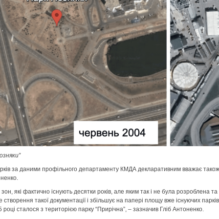
озняки”
рків за даними профільного департаменту КМДА декларативним вважає також 
оненко.
 зон, які фактично існують десятки років, але яким так і не була розроблена т
створення такої документації і збільшує на папері площу вже існуючих парків.
 році сталося з територією парку “Прирічна”, – зазначив Гліб Антоненко.