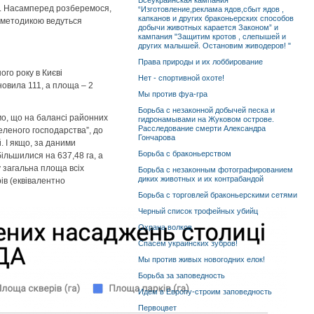
Всеукраинская кампания
м. Насамперед розберемося,
“Изготовление,реклама ядов,сбыт ядов ,
капканов и других браконьерских способов
ю методикою ведуться
добычи животных карается Законом” и
кампания "Защитим кротов , слепышей и
других малышей. Остановим живодеров! "
Права природы и их лоббирование
ого року в Києві
Нет - спортивной охоте!
новила 111, а площа – 2
Мы против фуа-гра
Борьба с незаконной добычей песка и
мо, що на балансі районних
гидронамывами на Жуковом острове.
Расследование смерти Александра
еленого господарства”, до
Гончарова
. І якщо, за даними
Борьба с браконьерством
більшилися на 637,48 га, а
ку загальна площа всіх
Борьба с незаконным фотографированием
диких животных и их контрабандой
ів (еквівалентно
Борьба с торговлей браконьерскими сетями
Черный список трофейных убийц
Охрана волков
Спасем украинских зубров!
Мы против живых новогодних елок!
Борьба за заповедность
Идем в Европу-строим заповедность
Первоцвет