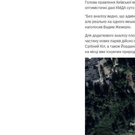
Голова правління Київської м
оптимістичні дані КМДА сут
“Без аналізу видно, що адмі
але реально на одного мешка
наголосив Вадим Жежерін.
Для додаткового аналізу пло
частину нових парків дійсно
Срібний Кіл, а також Йорданс
на місці вже існуючих приро