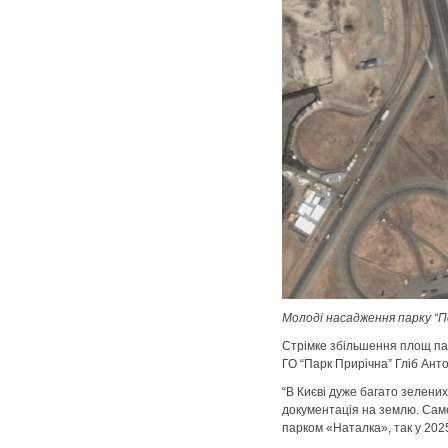
Молоді насадження парку “П
Стрімке збільшення площ па
ГО “Парк Прирічна” Гліб Ант
“В Києві дуже багато зелених
документація на землю. Саме 
парком «Наталка», так у 2025