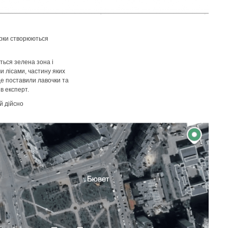
арки створюються
еться зелена зона і
и лісами, частину яких
де поставили лавочки та
в експерт.
й дійсно