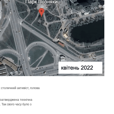
столичний активіст, голова
а затверджена технічна
 Так свого часу було з