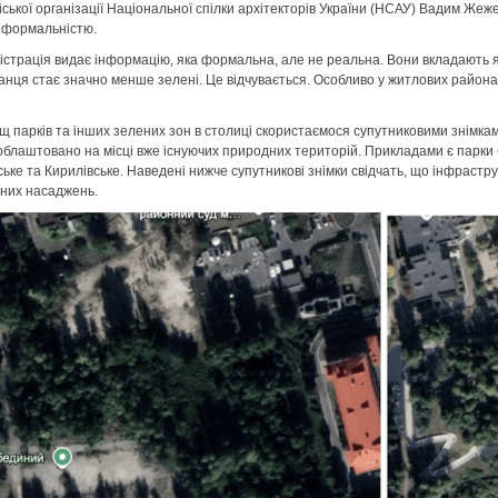
іської організації Національної спілки архітекторів України (НСАУ) Вадим Жеж
о формальністю.
ністрація видає інформацію, яка формальна, але не реальна. Вони вкладають я
нця стає значно менше зелені. Це відчувається. Особливо у житлових районах 
щ парків та інших зелених зон в столиці скористаємося супутниковими знімкам
 облаштовано на місці вже існуючих природних територій. Прикладами є парки
ьке та Кирилівське. Наведені нижче супутникові знімки свідчать, що інфрастру
дних насаджень.