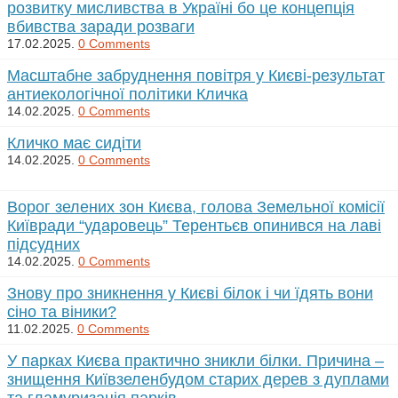
розвитку мисливства в Україні бо це концепція
вбивства заради розваги
17.02.2025.
0 Comments
Масштабне забруднення повітря у Києві-результат
антиекологічної політики Кличка
14.02.2025.
0 Comments
Кличко має сидіти
14.02.2025.
0 Comments
Ворог зелених зон Києва, голова Земельної комісії
Київради “ударовець” Терентьєв опинився на лаві
підсудних
14.02.2025.
0 Comments
Знову про зникнення у Києві білок і чи їдять вони
сіно та віники?
11.02.2025.
0 Comments
У парках Києва практично зникли білки. Причина –
знищення Київзеленбудом старих дерев з дуплами