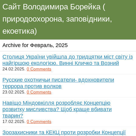
Сайт Володимира Борейка (
природоохорона, заповідники,
екоетика)
Archive for Февраль, 2025
Столиця України увійшла до тридцятки міст світу із
найгіршою екологією. Винні Кличко та Возний
24.02.2025.
0 Comments
Русские охотничьи писатели- вдохновители
террора против волков
23.02.2025.
0 Comments
Навіщо Міндовкілля розробляє Концепцію
розвитку мисливства? Щоб краще вбивати
тварин?
17.02.2025.
0 Comments
Зоозахисники та КЕКЦ проти розробки Концепції