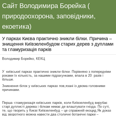
Сайт Володимира Борейка (
природоохорона, заповідники,
екоетика)
У парках Києва практично зникли білки. Причина –
знищення Київзеленбудом старих дерев з дуплами
та гламуризація парків
Володимир Борейко, КЕКЦ
У київськиї парках практично зникли білки. Порівняно з попередніми
роками їх кількість, за нашими підрахунками, впала в 20 разів і
більше.
Зникнення білок у київських парках пов,язані із двома головними
причинами.
Перша -гламуризація київських парків, коли Київзеленбуд вирубає
старі дуплисті дерева і білкам немає де влаштувати гнізда. По суті,
те, що творить у Києві Київзеленбуд – це справжній екоцид.Як доказ
від зворотного можна навести два столичні ботанічні парки –