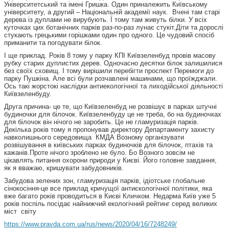
Університетський та імені Гришка. Один приналежить Київському
університету, а другий – Національній академії наук. Вчені там старі
дерева із дуплами не вирубують. Ї тому там живуть білки. У всіх
куточках цих ботанічних парків раз-по-раз лунає стукіт.Діти та дорослі
стукають грецькими горішками один про одного. Це чудовий спосіб
приманити та погодувати білок.
І ще приклад. Років 8 тому у парку КПІ Київзеленбуд провів масову
рубку старих дуплистих дерев. Одночасно десятки білок залишилися
без своїх сховищ. І тому вирішили перебігти проспект Перемоги до
парку Пушкіна. Але всі були розчавлені машинами, що проїжджали.
Ось такі жорстокі наслідки антиекологічної та лиходійської діяльності
Київзеленбуду.
Друга причина- це те, що Київзеленбуд не розвішує в парках штучні
будиночки для білочок. Київзеленбуду це не треба, бо на будиночках
для білочок він нічого не заробить. Це не гламуризація парків.
Декілька років тому я пропонував директору Департаменту захисту
навколишнього середовища КМДА Возному організувати
розвішування в київських парках будиночків для білочок, птахів та
кажанів.Проте нічого зроблено не було. Бо Возного зовсім не
цікавлять питання охорони природи у Києві. Його головне завдання,
як я вважаю, кришувати забудовників.
Забудова зелених зон, гламуризація парків, ідіотське глобальне
сінокосіння-це все приклад кричущої антиєкологічної політики, яка
вже багато років проводиться в Києві Кличком. Недарма Київ уже 5
років поспіль посідає найнижчий екологічний рейтинг серед великих
міст світу
https://www.pravda.com.ua/rus/news/2020/04/16/7248249/