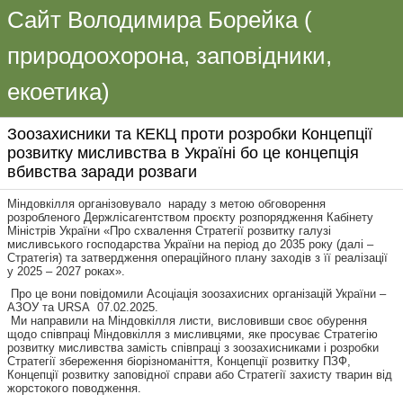
Сайт Володимира Борейка (
природоохорона, заповідники,
екоетика)
Зоозахисники та КЕКЦ проти розробки Концепції
розвитку мисливства в Україні бо це концепція
вбивства заради розваги
Міндовкілля організовувало нараду з метою обговорення
розробленого Держлісагентством проєкту розпорядження Кабінету
Міністрів України «Про схвалення Стратегії розвитку галузі
мисливського господарства України на період до 2035 року (далі –
Стратегія) та затвердження операційного плану заходів з її реалізації
у 2025 – 2027 роках».
️ Про це вони повідомили Асоціація зоозахисних організацій України –
АЗОУ та URSA 07.02.2025.
️ Ми направили на Міндовкілля листи, висловивши своє обурення
щодо співпраці Міндовкілля з мисливцями, яке просуває Стратегію
розвитку мисливства замість співпраці з зоозахисниками і розробки
Стратегії збереження біорізноманіття, Концепції розвитку ПЗФ,
Концепції розвитку заповідної справи або Стратегії захисту тварин від
жорстокого поводження.