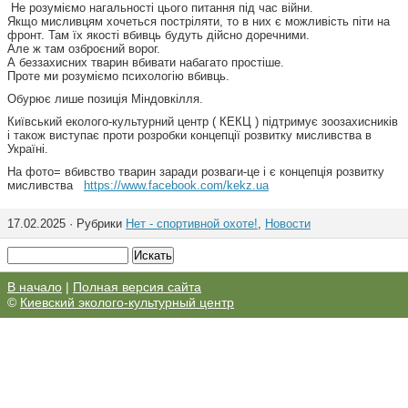
‍️ Не розуміємо нагальності цього питання під час війни.
Якщо мисливцям хочеться постріляти, то в них є можливість піти на
фронт. Там їх якості вбивць будуть дійсно доречними.
Але ж там озброєний ворог.
А беззахисних тварин вбивати набагато простіше.
Проте ми розуміємо психологію вбивць.
Обурює лише позиція Міндовкілля.
Київський еколого-культурний центр ( КЕКЦ ) підтримує зоозахисників
і також виступає проти розробки концепції розвитку мисливства в
Україні.
На фото= вбивство тварин заради розваги-це і є концепція розвитку
мисливства
https://www.facebook.com/kekz.ua
17.02.2025 · Рубрики
Нет - спортивной охоте!
,
Новости
В начало
|
Полная версия сайта
©
Киевский эколого-культурный центр