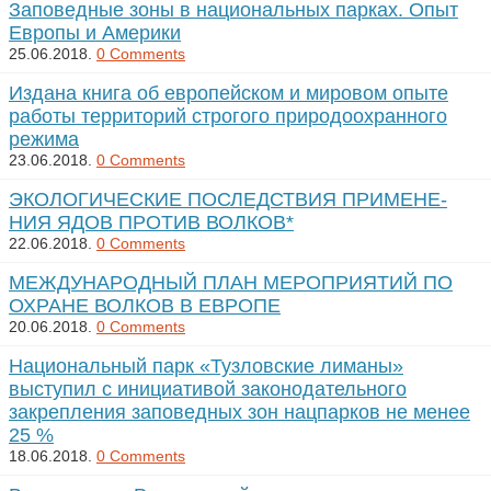
Заповедные зоны в национальных парках. Опыт
Европы и Америки
25.06.2018.
0 Comments
Издана книга об европейском и мировом опыте
работы территорий строгого природоохранного
режима
23.06.2018.
0 Comments
ЭКО­ЛО­ГИ­ЧЕС­КИЕ ПОС­ЛЕ­Д­СТВИЯ ПРИ­МЕ­НЕ­
НИЯ ЯДОВ ПРО­ТИВ ВОЛ­КОВ*
22.06.2018.
0 Comments
МЕЖ­ДУ­НА­РОД­НЫЙ ПЛАН МЕ­РОП­РИ­Я­ТИЙ ПО
ОХ­РА­НЕ ВОЛ­КОВ В ЕВ­РО­ПЕ
20.06.2018.
0 Comments
Национальный парк «Тузловские лиманы»
выступил с инициативой законодательного
закрепления заповедных зон нацпарков не менее
25 %
18.06.2018.
0 Comments