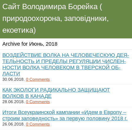
Сайт Володимира Борейка (
природоохорона, заповідники,
екоетика)
Archive for Июнь, 2018
ВОЗ­ДЕЙ­СТВИЕ ВОЛ­КА НА ЧЕ­ЛО­ВЕ­ЧЕС­КУЮ ДЕЯ­
ТЕЛЬ­НОСТЬ И ПРЕ­ДЕ­ЛЫ РЕ­ГУ­ЛЯ­ЦИИ ЧИС­ЛЕН­
НОС­ТИ ВОЛ­КА ЧЕ­ЛО­ВЕ­КОМ В ТВЕРС­КОЙ ОБ­
ЛАС­ТИ
30.06.2018.
0 Comments
КАК ЭКОЛОГИ РАДИКАЛЬНО ЗАЩИЩАЮТ
ВОЛКОВ В КАНАДЕ
28.06.2018.
0 Comments
Итоги Всеукраинской кампании «Идем в Европу –
строим заповедность» за первую половину 2018 г.
26.06.2018.
0 Comments