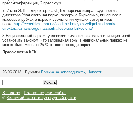
пресс-конференция, 2 пресс-тур.
7. 7 мая 2018 г. директор КЭКЦ Вл.Борейко выирал суд против
директора Ужанского нацпарка лесоруба Бирковича, виновного в
массовых рубках в парке и увольнении лучших сотрудников
парка
http://ecoethics.com.ua/vladimir-boreyko-vyiigral-sud-protiv-
direktora-uzhanskogo-natsparka-lesoruba-birkovicha/
8.Национальный парк « Тузловские лиманы» выступил с инициативой
установить законом, что заповедная зоны в национальных парках не
может быть меньше 25 % от все площади парка.
Пресс-служба КЭКЦ
26.06.2018 · Рубрики
Борьба за заповедность
,
Новости
В начало
|
Полная версия сайта
©
Киевский эколого-культурный центр