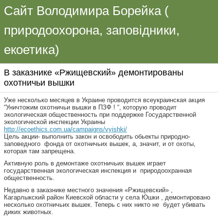
Сайт Володимира Борейка (
природоохорона, заповідники,
екоетика)
В заказнике «Ржищевский» демонтированы
охотничьи вышки
Уже несколько месяцев в Украине проводится всеукраинская акция
“Уничтожим охотничьи вышки в ПЗФ ! “, которую проводит
экологическая общественность при поддержке Государственной
экологической инспекции Украины
http://ecoethics.com.ua/campaigns/vyishki/
Цель акции- выполнить закон и освободить обьекты природно-
заповедного фонда от охотничьих вышек, а, значит, и от охоты,
которая там запрещена.
Активную роль в демонтаже охотничьих вышек играет
государственная экологическая инспекция и природоохранная
общественность.
Недавно в заказнике местного значения «Ржищевский» ,
Кагарлыкский район Киевской области у села Юшки , демонтировано
несколько охотничьих вышек. Теперь с них никто не будет убивать
диких животных.