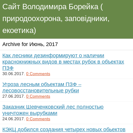
Сайт Володимира Борейка (
природоохорона, заповідники,
екоетика)
Archive for Июнь, 2017
Как лесники дезинформируют о наличии
краснокнижных видов в местах рубок в объектах
ПЗФ
30.06.2017.
0 Comments
Угроза лесным объектам ПЗФ –
лесовосстановительные рубки
27.06.2017.
0 Comments
Заказник Шевченковский лес полностью
уничтожен вырубками
24.06.2017.
0 Comments
КЭКЦ добился создания четырех новых обьектов