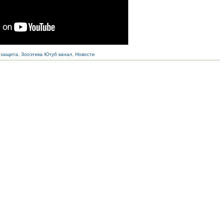
озащита
,
Зооэтика Ютуб канал
,
Новости