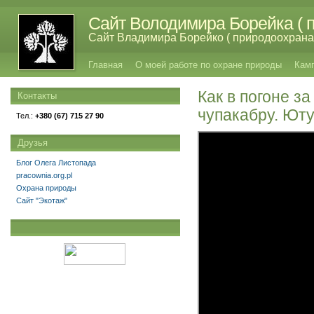
Сайт Володимира Борейка ( п
Сайт Владимира Борейко ( природоохрана,
Главная
О моей работе по охране природы
Кам
Как в погоне 
Контакты
чупакабру. Ют
Тел.:
+380 (67) 715 27 90
Друзья
Блог Олега Листопада
pracownia.org.pl
Охрана природы
Сайт "Экотаж"