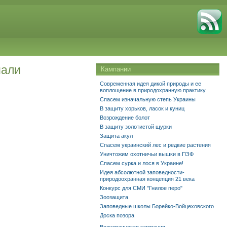
мали
Кампании
Современная идея дикой природы и ее
воплощение в природохранную практику
Спасем изначальную степь Украины
В защиту хорьков, ласок и куниц
Возрождение болот
В защиту золотистой щурки
Защита акул
Спасем украинский лес и редкие растения
Уничтожим охотничьи вышки в ПЗФ
Спасем сурка и лося в Украине!
Идея абсолютной заповедности-
природоохранная концепция 21 века
Конкурс для СМИ "Гнилое перо"
Зоозащита
Заповедные школы Борейко-Войцеховского
Доска позора