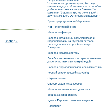
Всеукраинская кампания
“Изготовление,реклама ядов,сбыт ядов ,
капканов и других браконьерских способов
добычи животных карается Законом” и
кампания "Защитим кротов , слепышей и
других малышей. Остановим живодеров! "
Права природы и их лоббирование
Нет - спортивной охоте!
Мы против фуа-гра
Борьба с незаконной добычей песка и
Вперед »
гидронамывами на Жуковом острове.
Расследование смерти Александра
Гончарова
Борьба с браконьерством
Борьба с незаконным фотографированием
диких животных и их контрабандой
Борьба с торговлей браконьерскими сетями
Черный список трофейных убийц
Охрана волков
Спасем украинских зубров!
Мы против живых новогодних елок!
Борьба за заповедность
Идем в Европу-строим заповедность
Первоцвет