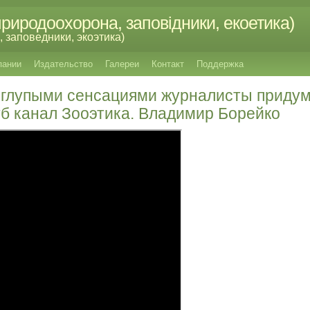
риродоохорона, заповідники, екоетика)
 заповедники, экоэтика)
пании
Издательство
Галереи
Контакт
Поддержка
за глупыми сенсациями журналисты приду
уб канал Зооэтика. Владимир Борейко