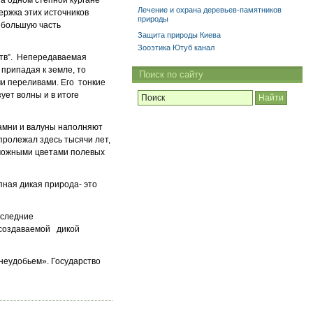
на одном степной кургане
Лечение и охрана деревьев-памятников
ержка этих источников
природы
 большую часть
Защита природы Киева
Зооэтика Ютуб канал
сств”. Непередаваемая
 припадая к земле, то
Поиск по сайту
и переливами. Его тонкие
ует волны и в итоге
Камни и валуны наполняют
пролежал здесь тысячи лет,
озможными цветами полевых
пная дикая природа- это
оследние
 создаваемой дикой
 неудобьем». Государство