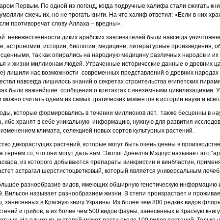
ром Первым. По одной из легенд, когда подручные халифа стали сжигать кни
умоляли сжечь их, но не трогать книги. На что халиф ответил: «Если в них хра
если противоречат слову Аллаха – вредны».
ей невежественности диких арабских завоевателей были навсегда уничтоже
е, астрономии, истории, биологии, медицине, литературные произведения, об
сценными, так как опирались на народную медицину различных народов и их 
ья и жизни миллионам людей. Утраченные исторические данные о древних ца
е) лишили нас возможности современных представлений о древних народах и
ествл навсегда лишилось знаний о секретах строительства египетских пирам
тках были важнейшие сообщения о контактах с внеземными цивилизациями. 
 можно считать одним из самых трагических моментов в истории науки и всег
оды, которые формировались в течении миллионов лет, также бесценны в нау
, ибо хранят в себе уникальную информацию, нужную для развития исследов
изменением климата, селекцией новых сортов культурных растений.
тво дикорастущих растений, которые могут быть очень ценны в производстве 
 теряем то, что они могут дать нам. Эколог Донелла Мэдоус называет это “а
аскара, из которого добываются препараты винкристин и винбластин, примен
 растет астрагал шерстистоцветковый, который является универсальным лече
ольшое разнообразие видов, имеющих обширную генетическую информацию 
Э. Вильсон называет разнообразием жизни. В степи произрастает и прожива
, занесенных в Красную книгу Украины. Из более чем 800 редких видов флор
тений и грибов, а из более чем 500 видов фауны, занесенных в Красную книгу