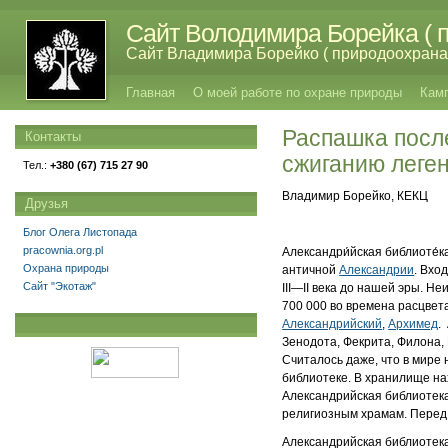
Сайт Володимира Борейка ( п
Сайт Владимира Борейко ( природоохрана,
Главная
О моей работе по охране природы
Кам
Распашка посл
Контакты
сжиганию леге
Тел.:
+380 (67) 715 27 90
Владимир Борейко, КЕКЦ
Друзья
Блог Олега Листопада
pracownia.org.pl
Александри́йская библиоте́
Охрана природы
античной
Александрии
. Вхо
Сайт "Экотаж"
III—II века до нашей эры. Не
700 000 во времена расцве
Александрийский
,
Архимед
.
Зенодота, Фекрита, Филона,
Считалось даже, что в мире 
библиотеке. В хранилище на
Александрийская библиотека
религиозным храмам. Перед
Александрийская библиотека