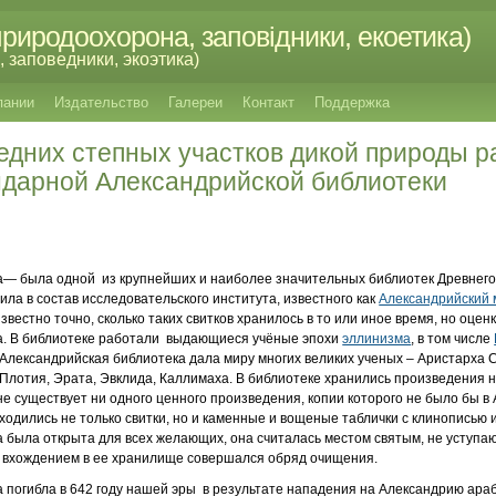
риродоохорона, заповідники, екоетика)
 заповедники, экоэтика)
пании
Издательство
Галереи
Контакт
Поддержка
едних степных участков дикой природы 
ндарной Александрийской библиотеки
ка— была одной из крупнейших и наиболее значительных библиотек Древнего
дила в состав исследовательского института, известного как
Александрийский 
известно точно, сколько таких свитков хранилось в то или иное время, но оцен
та. В библиотеке работали выдающиеся учёные эпохи
эллинизма
, в том числе
 Александрийская библиотека дала миру многих великих ученых – Аристарха 
 Плотия, Эрата, Эвклида, Каллимаха. В библиотеке хранились произведения 
не существует ни одного ценного произведения, копии которого не было бы в
ходились не только свитки, но и каменные и вощеные таблички с клинописью
 была открыта для всех желающих, она считалась местом святым, не уступ
 вхождением в ее хранилище совершался обряд очищения.
 погибла в 642 году нашей эры в результате нападения на Александрию араб