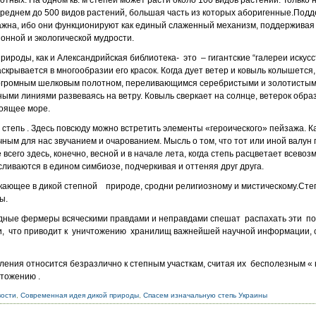
отных. На одном кв. м степей может расти около 100 видов растений. Только 
 среднем до 500 видов растений, большая часть из которых аборигенные.Подд
ажна, ибо они функционируют как единый слаженный механизм, поддерживая
нной и экологической мудрости.
рироды, как и Александрийская библиотека- это – гигантские “галереи иску
крывается в многообразии его красок. Когда дует ветер и ковыль колышется,
а огромным шелковым полотном, переливающимся серебристыми и золотистым
ыми линиями развеваясь на ветру. Ковыль сверкает на солнце, ветерок образ
тоящее море.
степь . Здесь повсюду можно встретить элементы «героического» пейзажа. 
ым для нас звучанием и очарованием. Мысль о том, что тот или иной валун 
 всего здесь, конечно, весной и в начале лета, когда степь расцветает всев
 сливаются в едином симбиозе, подчеркивая и оттеняя друг друга.
икающее в дикой степной природе, сродни религиозному и мистическому.Сте
ы.
дные фермеры всяческими правдами и неправдами спешат распахать эти п
и, что приводит к уничтожению хранилищ важнейшей научной информации,
ления относится безразлично к степным участкам, считая их бесполезным «
тожению .
вости
,
Современная идея дикой природы
,
Спасем изначальную степь Украины