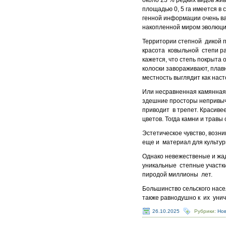
около 23 % редких видов жив
площадью 0, 5 га имеется в
генной информации очень в
накопленной миром эволюцио
Территории степной дикой п
красота ковыльной степи рас
кажется, что степь покрыт
колоски завораживают, плавн
местность выглядит как нас
Или несравненная камянная 
здешние просторы непривычн
приводит в трепет. Красивее
цветов. Тогда камни и травы
Эстетическое чувство, возн
еще и материал для культур
Однако невежественые и жа
уникальные степные участк
пиродой миллионы лет.
Большинство сельского насе
также равнодушно к их унич
26.10.2025
Рубрики:
Но