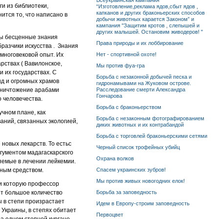
Всеукраинская кампания
ги из библиотеки,
“Изготовление,реклама ядов,сбыт ядов ,
капканов и других браконьерских способов
нится то, что написано в
добычи животных карается Законом” и
кампания "Защитим кротов , слепышей и
других малышей. Остановим живодеров! "
ны бесценные знания
Права природы и их лоббирование
разчики искусства . Знания
многовековой опыт. Их
Нет - спортивной охоте!
рствах ( Вавилонское,
Мы против фуа-гра
 их государствах. С
Борьба с незаконной добычей песка и
ид и огромных храмов
гидронамывами на Жуковом острове.
Уничтожение арабами
Расследование смерти Александра
Гончарова
о человечества.
Борьба с браконьерством
чном плане, как
Борьба с незаконным фотографированием
аний, связанных экологией,
диких животных и их контрабандой
Борьба с торговлей браконьерскими сетями
новых лекарств. То естьс
Черный список трофейных убийц
ргументом мадагаскарского
Охрана волков
яемые в лечении лейкемии.
бным средством.
Спасем украинских зубров!
Мы против живых новогодних елок!
и которую профессор
ет большое количество
Борьба за заповедность
ы в степи произрастает
Идем в Европу-строим заповедность
 Украины, в степях обитает
Первоцвет