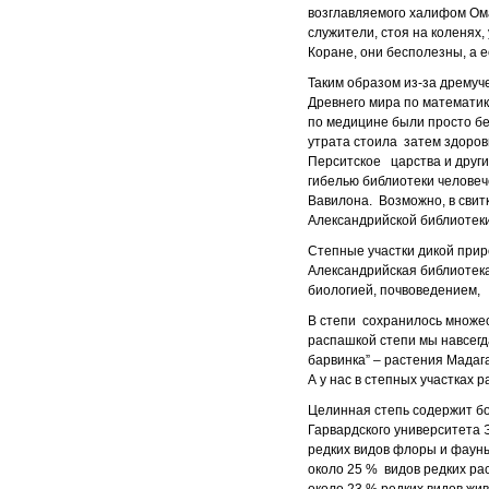
возглавляемого халифом Ома
служители, стоя на коленях, 
Коране, они бесполезны, а 
Таким образом из-за дремуч
Древнего мира по математик
по медицине были просто бе
утрата стоила затем здоров
Перситское царства и други
гибелью библиотеки человеч
Вавилона. Возможно, в сви
Александрийской библиотеки
Степные участки дикой прир
Александрийская библиотека
биологией, почвоведением, 
В степи сохранилось множес
распашкой степи мы навсегда
барвинка” – растения Мадаг
А у нас в степных участках
Целинная степь содержит б
Гарвардского университета 
редких видов флоры и фауны
около 25 % видов редких рас