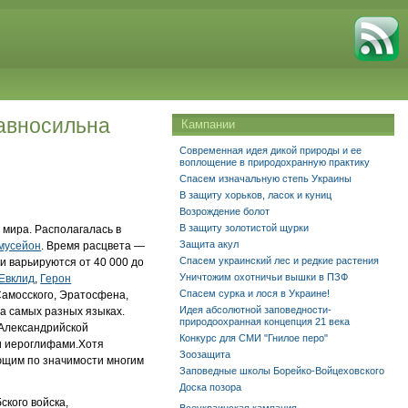
равносильна
Кампании
Современная идея дикой природы и ее
воплощение в природохранную практику
Спасем изначальную степь Украины
В защиту хорьков, ласок и куниц
Возрождение болот
В защиту золотистой щурки
 мира. Располагалась в
Защита акул
мусейон
. Время расцвета —
Спасем украинский лес и редкие растения
ки варьируются от 40 000 до
Уничтожим охотничьи вышки в ПЗФ
Евклид
,
Герон
Спасем сурка и лося в Украине!
Самосского, Эратосфена,
Идея абсолютной заповедности-
на самых разных языках.
природоохранная концепция 21 века
 Александрийской
Конкурс для СМИ "Гнилое перо"
 и иероглифами.Хотя
Зоозащита
ающим по значимости многим
Заповедные школы Борейко-Войцеховского
Доска позора
ского войска,