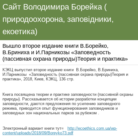
Сайт Володимира Борейка (
природоохорона, заповідники,
екоетика)
Вышло второе издание книги В.Борейко,
В.Бриниха и И.Парникозы «Заповедность
(пассивная охрана природы)Теория и практика»
КЭКЦ выпустил второе издание книги В.Борейко, В.Бриниха,
И.Парникозы «Заповедность (пассивная охрана природы)Теория и
практика», 2018, Киев, КЭКЦ, 136 стр.
Книга посвящена теории и практике заповедности (пассивной охраны
природы). Рассказывается об истории разработки концепции
заповедности, даются предложения по усилению заповедного
режима, приводится опыт функционирования заповедников и
заповедных зон национальных парков за рубежом .
Электронный вариант книги тут=
http://ecoethics.com.ua/wp-
content/uploads/2018/09/Boreyko73.pdf