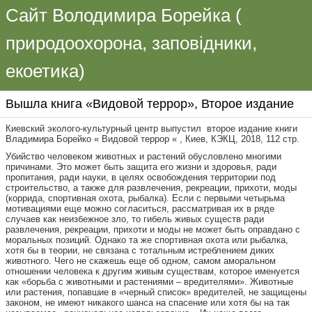
Сайт Володимира Борейка (
природоохорона, заповідники,
екоетика)
Вышла книга «Видовой террор», Второе издание
Киевский эколого-культурный центр выпустил второе издание книги
Владимира Борейко « Видовой террор « , Киев, КЭКЦ, 2018, 112 стр.
Убийство человеком животных и растений обусловлено многими
причинами. Это может быть защита его жизни и здоровья, ради
пропитания, ради науки, в целях освобождения территории под
строительство, а также для развлечения, рекреации, прихоти, моды
(коррида, спортивная охота, рыбалка). Если с первыми четырьма
мотивациями еще можно согласиться, рассматривая их в ряде
случаев как неизбежное зло, то гибель живых существ ради
развлечения, рекреации, прихоти и моды не может быть
оправдано с
моральных позиций. Однако та же спортивная охота или рыбалка,
хотя бы в теории, не связана с тотальным истреблением диких
животного. Чего не скажешь еще об одном, самом аморальном
отношении человека к другим живым существам, которое именуется
как «борьба с животными и растениями – вредителями». Животные
или растения, попавшие в «черный список» вредителей, не защищены
законом, не имеют никакого шанса на спасение или хотя бы на так