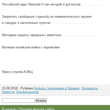
Российский царь Николай II как негодяй и догхантер. . . . . . . . . . .
Запретить свободную стрельбу из пневматического оружия
в городах и населенных пунктах. . . . . . . . . . . . . . . . . .
.
Методика защиты «вредных» животных. . . . . . . . . . . . . . . . . .
Великая китайская война с воробьями
Пресс-служба КЭКЦ
15.09.2018 · Рубрики
Борьба с капканами в Украине
,
Зоозащита
,
Новости
,
Охрана волков
В начало
|
Полная версия сайта