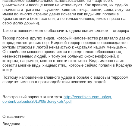
называемое «рациональное использование». Их чаще всего
уничтожают и вообще никак не используют. Как правило, их судьба
плачевна и трагична – суслики, хищные птицы, волки, совы, летучие
мыши во многих странах давно исчезли как виды или попали в
Красные книги (хотя все они, а не только человек, имеют право на
свою долю добычи).
Такое отношение можно обозначить одним емким словом – «террор».
Террор против других видов, который человечество развязало давно
и продолжает до сих пор. Видовой террор нередко сопровождается
жутким страхом и лютой ненавистью к «братьям нашим меньшим».
Он наиболее массово проявляется в среде плохо образованных,
невежественных людей, к тому же больных биоксенофобией, к
которым, например, можно отнести охотников. Ведь именно на их
совести многие виды хищных птиц, которые сейчас попали в Красную
книгу.
Поэтому направление главного удара в борьбе с видовым террором
сводится именно в противодействии невежеству людей.
Электронный вариант книги тут=
http://ecoethics.com.ua/wp-
content/uploads/2018/09/Boreyko67.pdf
Оглавление
Введение. . . . . . . . . . . . . . . . . . . . . . . . . . . . . . . . . . . . . . .