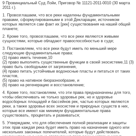
9 Провинциальный Суд Лойи, Приговор № 11121-2011-0010 (30 марта
2011 г.).
1. Провозглашаем, что все реки наделены фундаментальными
правами, сформулированными в этой Декларации, источником
которых является сам факт их [рек] существования на нашей общей
планете;
2. Кроме того, провозглашаем, что все реки являются живыми
сущностями, которые обладают правоспособностью в суде;
3. Постановляем, что все реки будут иметь по меньшей мере
следующие фундаментальные права:
(1) право иметь течение,10
(2) право выполнять существенные функции в своей экосистеме,11 (3)
право быть свободными от загрязнения,
(4) право питать устойчивые водоносные пласты и питаться от таких
пластов,
(5) право на нативное биоразнообразие, и
(6) право на регенерацию и восстановление;
4. Кроме того, постановляем, что эти права предназначены для того,
чтобы обеспечивать не только здоровье рек, но и здоровье
водосборных площадей и бассейнов рек, частью которых являются
реки, а также здоровье всех экосистем и природных существ в них,
которые все имеют как минимум фундаментальные права
существовать, процветать и развиваться;
5. Утверждаем, что для обеспечения полной реализации и защиты
этих прав каждая река будет иметь право на назначение одного или
нескольких законных попечителей, которые будут действовать