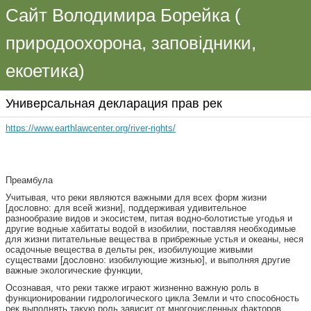
Сайт Володимира Борейка (
природоохорона, заповідники,
екоетика)
Универсальная декларация прав рек
https://www.earthlawcenter.org/river-rights/
Преамбула
Учитывая, что реки являются важными для всех форм жизни
[дословно: для всей жизни], поддерживая удивительное
разнообразие видов и экосистем, питая водно-болотистые угодья и
другие водные хабитаты водой в изобилии, поставляя необходимые
для жизни питательные вещества в прибрежные устья и океаны, неся
осадочные вещества в дельты рек, изобилующие живыми
существами [дословно: изобилующие жизнью], и выполняя другие
важные экологические функции,
Осознавая, что реки также играют жизненно важную роль в
функционировании гидрологического цикла Земли и что способность
рек выполнять такую роль зависит от многочисленных факторов,