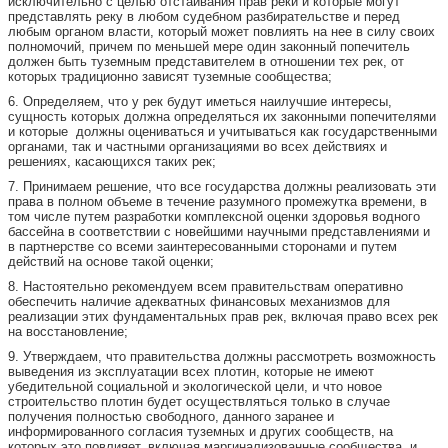
исключительно с целью отстаивания прав реки и которые могут
представлять реку в любом судебном разбирательстве и перед
любым органом власти, который может повлиять на нее в силу своих
полномочий, причем по меньшей мере один законный попечитель
должен быть туземным представителем в отношении тех рек, от
которых традиционно зависят туземные сообщества;
6. Определяем, что у рек будут иметься наилучшие интересы,
сущность которых должна определяться их законными попечителями
и которые должны оцениваться и учитываться как государственными
органами, так и частными организациями во всех действиях и
решениях, касающихся таких рек;
7. Принимаем решение, что все государства должны реализовать эти
права в полном объеме в течение разумного промежутка времени, в
том числе путем разработки комплексной оценки здоровья водного
бассейна в соответствии с новейшими научными представлениями и
в партнерстве со всеми заинтересованными сторонами и путем
действий на основе такой оценки;
8. Настоятельно рекомендуем всем правительствам оперативно
обеспечить наличие адекватных финансовых механизмов для
реализации этих фундаментальных прав рек, включая право всех рек
на восстановление;
9. Утверждаем, что правительства должны рассмотреть возможность
выведения из эксплуатации всех плотин, которые не имеют
убедительной социальной и экологической цели, и что новое
строительство плотин будет осуществляться только в случае
получения полностью свободного, данного заранее и
информированного согласия туземных и других сообществ, на
которых это повлияет, включая маргинализованные сообщества, и