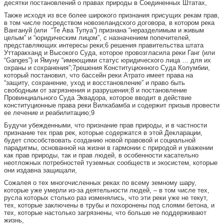
десятки постановлений о правах природы в Соединенных Штатах,
Также исходя из все более широкого признания присущих рекам прав,
в том числе посредством новозеландского договора, в котором река
Вангануй (или “Те Ава Тупуа”) признана “неразделимым и живым
целым” и “юридическим лицом”, с назначением попечителей,
представляющих интересы реки;6 решения правительства штата
Уттаракханд и Высокого Суда, которое провозгласила реки Ганг (или
“Ganges”) и Ямуну “имеющими статус юридического лица … для их
охраны и сохранения”;7решения Конституционного Суда Колумбии,
который постановил, что бассейн реки Атрато имеет права на
“защиту, сохранение, уход и восстановление” и право быть
свободным от загрязнения и разрушения;8 и постановление
Провинциального Суда Эквадора, которое вводит в действие
конституционные права реки Вилкабамба и содержит призыв провести
ее лечение и реабилитацию;9
Будучи убежденными, что признание прав природы, и в частности
признание тех прав рек, которые содержатся в этой Декларации,
будет способствовать созданию новой правовой и социальной
парадигмы, основанной на жизни в гармонии с природой и уважении
как прав природы, так и прав людей, в особенности касательно
неотложных потребностей туземных сообществ и экосистем, которые
они издавна защищали,
Сожалея о тех многочисленных реках по всему земному шару,
которые уже умерли из-за деятельности людей, – в том числе тех,
русла которых столько раз изменялись, что эти реки уже не текут,
тех, которые заключены в трубы и похоронены под слоями бетона, и
тех, которые настолько загрязнены, что больше не поддерживают
жизнь,