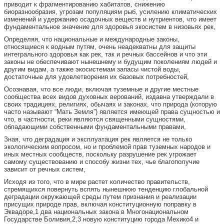
приводит к фрагментированию хабитатов, снижению
биоразнообразия, угрозам популяциям рыб, усилению климатических
изменений и удержанию осадочных веществ и нутриентов, что имеет
фундаментальное значение для здоровья экосистем в низовьях рек,
Определяя, что национальные и международные законы,
относящиеся к водным путям, очень неадекватны для защиты
интегрального здоровья как рек, так и речных бассейнов и что эти
законы не обеспечивают нынешнему и будущим поколениям людей и
другим видам, а также экосистемам запасы чистой воды,
достаточные для удовлетворения их базовых потребностей,
Осознавая, что все люди, включая туземные и другие местные
сообщества всех видов духовных верований, издавна утверждали в
своих традициях, религиях, обычаях и законах, что природа (которую
часто называют “Мать Земля”) является имеющей права сущностью и
что, в частности, реки являются священными сущностями,
обладающими собственными фундаментальными правами,
Зная, что деградация и эксплуатация рек является не только
экологическим вопросом, но и проблемой прав туземных народов и
иных местных сообществ, поскольку разрушение рек угрожает
самому существованию и способу жизни тех, чье благополучие
зависит от речных систем,
Исходя из того, что в мире растет количество правительств,
стремящихся повернуть вспять нынешнюю тенденцию глобальной
деградации окружающей среды путем признания и реализации
присущих природе прав, включая конституционную поправку в
Эквадоре,1 два национальных закона в Многонациональном
Государстве Боливия,2,3 новую конституцию города Мехико4 и