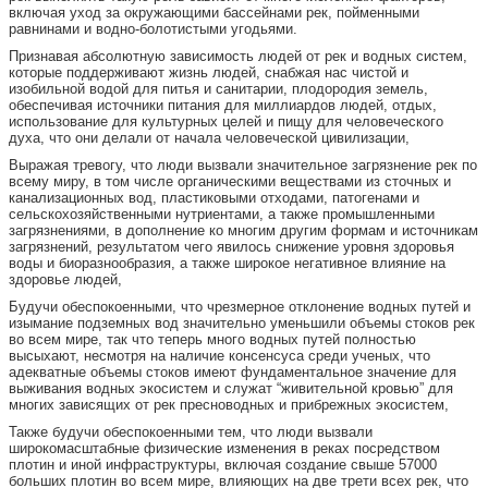
включая уход за окружающими бассейнами рек, пойменными
равнинами и водно-болотистыми угодьями.
Признавая абсолютную зависимость людей от рек и водных систем,
которые поддерживают жизнь людей, снабжая нас чистой и
изобильной водой для питья и санитарии, плодородия земель,
обеспечивая источники питания для миллиардов людей, отдых,
использование для культурных целей и пищу для человеческого
духа, что они делали от начала человеческой цивилизации,
Выражая тревогу, что люди вызвали значительное загрязнение рек по
всему миру, в том числе органическими веществами из сточных и
канализационных вод, пластиковыми отходами, патогенами и
сельскохозяйственными нутриентами, а также промышленными
загрязнениями, в дополнение ко многим другим формам и источникам
загрязнений, результатом чего явилось снижение уровня здоровья
воды и биоразнообразия, а также широкое негативное влияние на
здоровье людей,
Будучи обеспокоенными, что чрезмерное отклонение водных путей и
изымание подземных вод значительно уменьшили объемы стоков рек
во всем мире, так что теперь много водных путей полностью
высыхают, несмотря на наличие консенсуса среди ученых, что
адекватные объемы стоков имеют фундаментальное значение для
выживания водных экосистем и служат “живительной кровью” для
многих зависящих от рек пресноводных и прибрежных экосистем,
Также будучи обеспокоенными тем, что люди вызвали
широкомасштабные физические изменения в реках посредством
плотин и иной инфраструктуры, включая создание свыше 57000
больших плотин во всем мире, влияющих на две трети всех рек, что