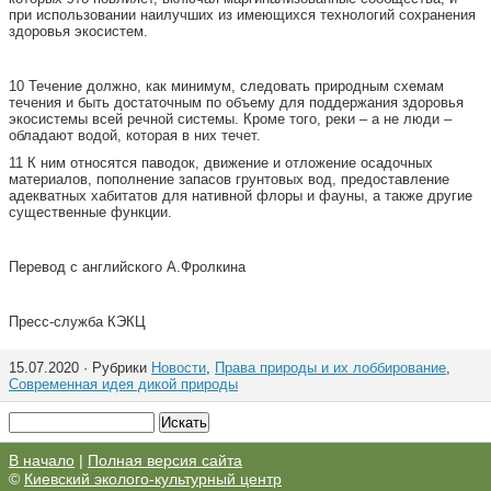
при использовании наилучших из имеющихся технологий сохранения
здоровья экосистем.
10 Течение должно, как минимум, следовать природным схемам
течения и быть достаточным по объему для поддержания здоровья
экосистемы всей речной системы. Кроме того, реки – а не люди –
обладают водой, которая в них течет.
11 К ним относятся паводок, движение и отложение осадочных
материалов, пополнение запасов грунтовых вод, предоставление
адекватных хабитатов для нативной флоры и фауны, а также другие
существенные функции.
Перевод с английского А.Фролкина
Пресс-служба КЭКЦ
15.07.2020 · Рубрики
Новости
,
Права природы и их лоббирование
,
Современная идея дикой природы
В начало
|
Полная версия сайта
©
Киевский эколого-культурный центр