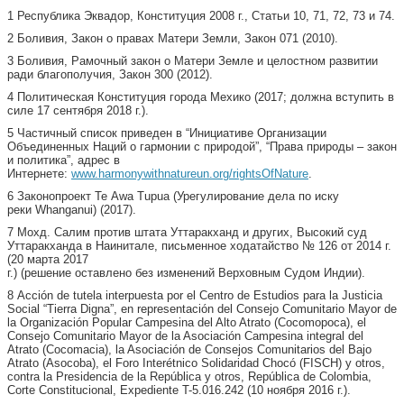
1 Республика Эквадор, Конституция 2008 г., Статьи 10, 71, 72, 73 и 74.
2 Боливия, Закон о правах Матери Земли, Закон 071 (2010).
3 Боливия, Рамочный закон о Матери Земле и целостном развитии
ради благополучия, Закон 300 (2012).
4 Политическая Конституция города Мехико (2017; должна вступить в
силе 17 сентября 2018 г.).
5 Частичный список приведен в “Инициативе Организации
Объединенных Наций о гармонии с природой”, “Права природы – закон
и политика”, адрес в
Интернете:
www.harmonywithnatureun.org/rightsOfNature
.
6 Законопроект Te Awa Tupua (Урегулирование дела по иску
реки Whanganui) (2017).
7 Мохд. Салим против штата Уттаракханд и других, Высокий суд
Уттаракханда в Наинитале, письменное ходатайство № 126 от 2014 г.
(20 марта 2017
г.) (решение оставлено без изменений Верховным Судом Индии).
8 Acción de tutela interpuesta por el Centro de Estudios para la Justicia
Social “Tierra Digna”, en representación del Consejo Comunitario Mayor de
la Organización Popular Campesina del Alto Atrato (Cocomopoca), el
Consejo Comunitario Mayor de la Asociación Campesina integral del
Atrato (Cocomacia), la Asociación de Consejos Comunitarios del Bajo
Atrato (Asocoba), el Foro Interétnico Solidaridad Chocó (FISCH) y otros,
contra la Presidencia de la República y otros, República de Colombia,
Corte Constitucional, Expediente T-5.016.242 (10 ноября 2016 г.).