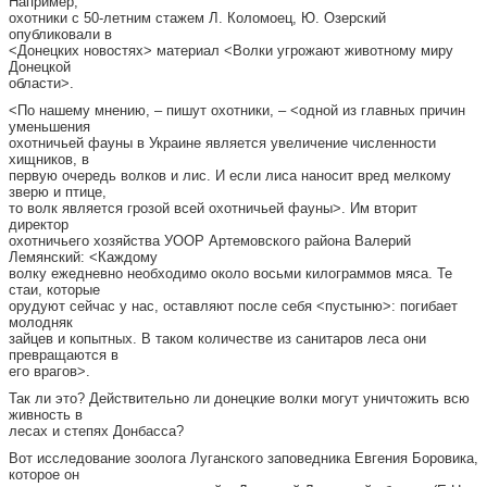
Например,
охотники с 50-летним стажем Л. Коломоец, Ю. Озерский
опубликовали в
<Донецких новостях> материал <Волки угрожают животному миру
Донецкой
области>.
<По нашему мнению, – пишут охотники, – <одной из главных причин
уменьшения
охотничьей фауны в Украине является увеличение численности
хищников, в
первую очередь волков и лис. И если лиса наносит вред мелкому
зверю и птице,
то волк является грозой всей охотничьей фауны>. Им вторит
директор
охотничьего хозяйства УООР Артемовского района Валерий
Лемянский: <Каждому
волку ежедневно необходимо около восьми килограммов мяса. Те
стаи, которые
орудуют сейчас у нас, оставляют после себя <пустыню>: погибает
молодняк
зайцев и копытных. В таком количестве из санитаров леса они
превращаются в
его врагов>.
Так ли это? Действительно ли донецкие волки могут уничтожить всю
живность в
лесах и степях Донбасса?
Вот исследование зоолога Луганского заповедника Евгения Боровика,
которое он