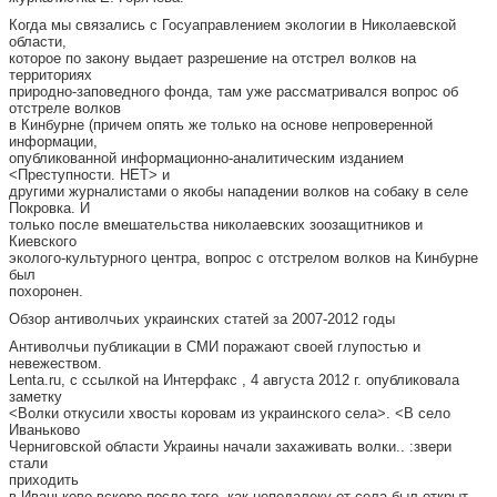
Когда мы связались с Госуаправлением экологии в Николаевской
области,
которое по закону выдает разрешение на отстрел волков на
территориях
природно-заповедного фонда, там уже рассматривался вопрос об
отстреле волков
в Кинбурне (причем опять же только на основе непроверенной
информации,
опубликованной информационно-аналитическим изданием
<Преступности. НЕТ> и
другими журналистами о якобы нападении волков на собаку в селе
Покровка. И
только после вмешательства николаевских зоозащитников и
Киевского
эколого-культурного центра, вопрос с отстрелом волков на Кинбурне
был
похоронен.
Обзор антиволчьих украинских статей за 2007-2012 годы
Антиволчьи публикации в СМИ поражают своей глупостью и
невежеством.
Lenta.ru, с ссылкой на Интерфакс , 4 августа 2012 г. опубликовала
заметку
<Волки откусили хвосты коровам из украинского села>. <В село
Иваньково
Черниговской области Украины начали захаживать волки.. :звери
стали
приходить
в Иваньково вскоре после того, как неподалеку от села был открыт