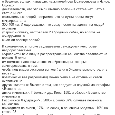
о бешеных волках, напавших на жителей сел Вознесеновка и Ясное.
Однако
доказательств, что это были именно волки – в статье нет. Зато в
статье много
сомнительных вещей, например, что за сутки волки могут
мигрировать на
300-400 км. И еще указано, что сразу после нападения на людей
охотники
устроили облаву, отстреляли 20 бродячих собак, но волков не
обнаружили. А
были ли вообще волки?
К сожалению, в погоне за дешевыми сенсациями некоторые
недобросовестные
журналисты всю вину в распространении бешенства сваливают на
волков. В этом
им помогают лесники и охотники-браконьеры, которые
заинтересованы в том,
чтобы под видом отстрела волков ( а их в Украине можно стрелять
весь год
практически без разрешений) можно было в не охотничий сезон
охотиться на
других животных.Вместе с тем, как следует из научной монографии
<Бешенство
диких животных>, Г.Божко и др., Киев, 1981 и обзора <Бешенство
животных в
Российской Федерации> , 2005) ), около 37% случаев переноса
бешенства
приходится на лисиц, 17% -на собак, в основном бродячих, 10%-на
котов, 28