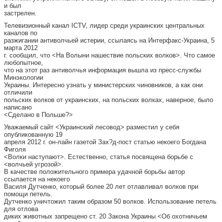
и был
застрелен.
Телевизионный канал ICTV, лидер среди украинских центральных
каналов по
разжигании антиволчьей истерии, ссылаясь на Интерфакс-Украина, 5
марта 2012
г. сообщил, что <На Волыни нашествие польских волков>. Что самое
любопытное,
что на этот раз антиволчья информация вышла из пресс-службы
Минэкологии
Украины. Интересно узнать у министерских чиновников, а как они
отличили
польских волков от украинских, на польских волках, наверное, было
написано
<Сделано в Польше?>
Уважаемый сайт <Украинский лесовод> разместил у себя
опубликованную 19
апреля 2012 г. он-лайн газетой Зах?д-пост статью некоего Богдана
Фиголя
<Волки наступают>. Естественно, статья посвящена борьбе с
<волчьей угрозой>.
В качестве положительного примера удачной борьбы автор
ссылается на некоего
Василя Дутченко, который более 20 лет отлавливал волков при
помощи петель.
Дутченко уничтожил таким образом 50 волков. Использование петель
для отлова
диких животных запрещено ст. 20 Закона Украины <Об охотничьем