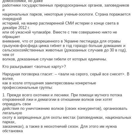
домохозяйки, но даже
работники государственных природоохранных органов, заповедников
и
национальных парков, некоторые ученые-зоологи. Страна поражается
очередной
истерией, на манер распиаренной СМИ истерии о конце света в
декабре 2012 г.
или об ужасной чупакабре. Вместе с тем совершенно никто не
обращает
внимание, что от разрешенного в Украине пестицида для отравы
грызунов-фосфида цинка гибнет в год гораздо больше домашних и
сельскохозяйственных животных (доказанных случаев до 30 в год),
чем от
волков, доказанные случаи гибели от которых единичны.
Кто разыгрывает <волчью карту>?
Народная поговорка гласит: – <вали на серого, серый все снесет>. В
волке,
как в козле отпущения заинтересованы конкретные
профессиональные группы:
1. Прежде всего охотники и лесники. При помощи мутного потока
откровенной лжи и демагогии в отношении волков они хотят
оправдать свои
действия по уничтожению волков (своих конкурентов), организовать
легальную
охоту в запрещенных для охоты местах (заповедниках, национальных
парках,
заказниках), а также в неохотничий сезон. Для этого им нужна
обстановка