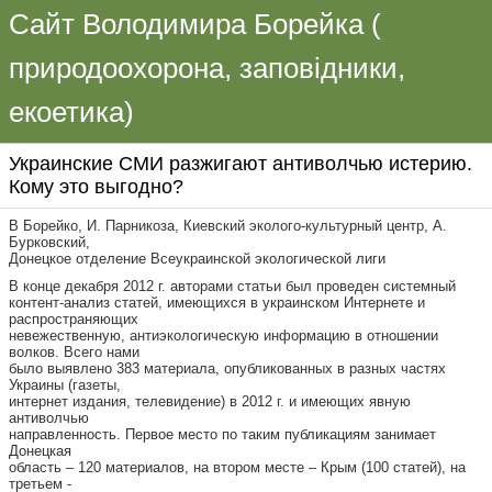
Сайт Володимира Борейка (
природоохорона, заповідники,
екоетика)
Украинские СМИ разжигают антиволчью истерию.
Кому это выгодно?
В Борейко, И. Парникоза, Киевский эколого-культурный центр, А.
Бурковский,
Донецкое отделение Всеукраинской экологической лиги
В конце декабря 2012 г. авторами статьи был проведен системный
контент-анализ статей, имеющихся в украинском Интернете и
распространяющих
невежественную, антиэкологическую информацию в отношении
волков. Всего нами
было выявлено 383 материала, опубликованных в разных частях
Украины (газеты,
интернет издания, телевидение) в 2012 г. и имеющих явную
антиволчью
направленность. Первое место по таким публикациям занимает
Донецкая
область – 120 материалов, на втором месте – Крым (100 статей), на
третьем -