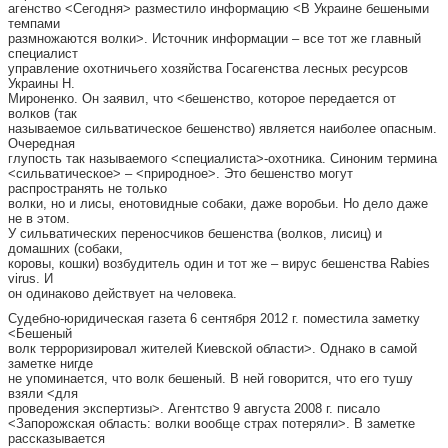
агенство <Сегодня> разместило информацию <В Украине бешеными
темпами
размножаются волки>. Источник информации – все тот же главный
специалист
управление охотничьего хозяйства Госагенства лесных ресурсов
Украины Н.
Мироненко. Он заявил, что <бешенство, которое передается от
волков (так
называемое сильватическое бешенство) является наиболее опасным.
Очередная
глупость так называемого <специалиста>-охотника. Синоним термина
<сильватическое> – <природное>. Это бешенство могут
распространять не только
волки, но и лисы, енотовидные собаки, даже воробьи. Но дело даже
не в этом.
У сильватических переносчиков бешенства (волков, лисиц) и
домашних (собаки,
коровы, кошки) возбудитель один и тот же – вирус бешенства Rabies
virus. И
он одинаково действует на человека.
Судебно-юридическая газета 6 сентября 2012 г. поместила заметку
<Бешеный
волк терроризировал жителей Киевской области>. Однако в самой
заметке нигде
не упоминается, что волк бешеный. В ней говорится, что его тушу
взяли <для
проведения экспертизы>. Агентство 9 августа 2008 г. писало
<Запорожская область: волки вообще страх потеряли>. В заметке
рассказывается