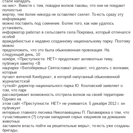
стали нападать
на них>. Вместе с тем, повадки волков таковы, что они не поедают
полностью
жертву, тем более никогда не оставляют скелет. То-есть сразу эту
информацию
можно поставить под сомнение. Более того, как нам удалось
установить,
информатор работал в сельсовете села Покровка, который отличался
особой
враждебностью к недавно созданному национальному парку. Поэтому
можно
предположить, что это была обыкновенная провокация. На
следующий день, 10
ноября, <Преступности. НЕТ> продолжает антиволчью тему,
публикуя заметку <В
нацпарке <Белобережье Святослава> решают, что делать с волками,
которые
пугают жителей Кинбурна>, в которой напуганный обыкновенной
журналистской
<уткой> директор национального парка Ю. Козловский заявляет о
том, что парк
рассматривает возможность отстрела волков на своей территории.
Однако на
этом сайт <Преступности. НЕТ> не унимается. 5 декабря 2012 г. он
публикует
интервью главного лесника Николаевщины П. Паламарюка о том, что
<участившиеся (?) случаи нападения серых хищников на домашних
животных
заставили власть пойти на решительные меры>, то-есть уже созданы
бригады,