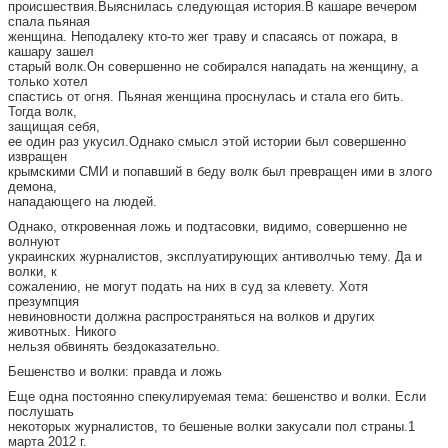
происшествия.Выяснилась следующая история.В кашаре вечером
спала пьяная
женщина. Неподалеку кто-то жег траву и спасаясь от пожара, в
кашару зашел
старый волк.Он совершенно не собирался нападать на женщину, а
только хотел
спастись от огня. Пьяная женщина проснулась и стала его бить.
Тогда волк,
защищая себя,
ее один раз укусил.Однако смысл этой истории был совершенно
извращен
крымскими СМИ и попавший в беду волк был превращен ими в злого
демона,
нападающего на людей.
Однако, откровенная ложь и подтасовки, видимо, совершенно не
волнуют
украинских журналистов, эксплуатирующих антиволчью тему. Да и
волки, к
сожалению, не могут подать на них в суд за клевету. Хотя
презумпция
невиновности должна распространяться на волков и других
животных. Никого
нельзя обвинять бездоказательно.
Бешенство и волки: правда и ложь
Еще одна постоянно спекулируемая тема: бешенство и волки. Если
послушать
некоторых журналистов, то бешеные волки закусали пол страны.1
марта 2012 г.