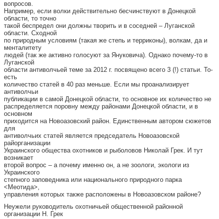
вопросов.
Например, если волки действительно бесчинствуют в Донецкой
области, то точно
такой беспредел они должны творить и в соседней – Луганской
области. Сходной
по природным условиям (такая же степь и терриконы), волкам, да и
менталитету
людей (так же активно голосуют за Януковича). Однако почему-то в
Луганской
области антиволчьей теме за 2012 г. посвящено всего 3 (!) статьи. То-
есть
количество статей в 40 раз меньше. Если мы проанализирует
антиволчьи
публикации в самой Донецкой области, то основное их количество не
распределяется поровну между районами Донецкой области, и в
основном
приходится на Новоазовский район. Единственным автором сюжетов
для
антиволчьих статей является председатель Новоазовской
райорганизации
Украинского общества охотников и рыболовов Николай Грек. И тут
возникает
второй вопрос – а почему именно он, а не зоологи, экологи из
Украинского
степного заповедника или национального природного парка
<Меотида>,
управления которых также расположены в Новоазовском районе?
Неужели руководитель охотничьей общественной районной
организации Н. Грек