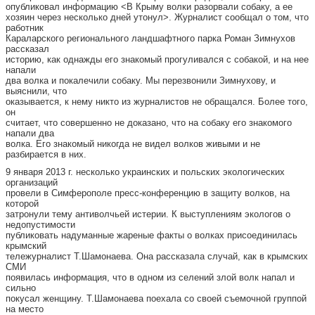
опубликовал информацию <В Крыму волки разорвали собаку, а ее
хозяин через несколько дней утонул>. Журналист сообщал о том, что
работник
Караларского регионального ландшафтного парка Роман Зимнухов
рассказал
историю, как однажды его знакомый прогуливался с собакой, и на нее
напали
два волка и покалечили собаку. Мы перезвонили Зимнухову, и
выяснили, что
оказывается, к нему никто из журналистов не обращался. Более того,
он
считает, что совершенно не доказано, что на собаку его знакомого
напали два
волка. Его знакомый никогда не видел волков живыми и не
разбирается в них.
9 января 2013 г. несколько украинских и польских экологических
организаций
провели в Симферополе пресс-конференцию в защиту волков, на
которой
затронули тему антиволчьей истерии. К выступлениям экологов о
недопустимости
публиковать надуманные жареные факты о волках присоединилась
крымский
тележурналист Т.Шамонаева. Она рассказала случай, как в крымских
СМИ
появилась информация, что в одном из селений злой волк напал и
сильно
покусал женщину. Т.Шамонаева поехала со своей съемочной группой
на место