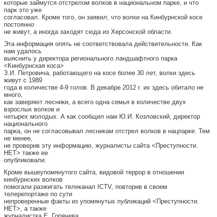
которые займутся отстрелом волков в национальном парке, и что
парк это уже
согласовал. Кроме того, он заявил, что волки на Кинбурнской косе
постоянно
не живут, а иногда заходят сюда из Херсонской области.
Эта информация опять не соответствовала действительности. Как
нам удалось
выяснить у директора регионального ландшафтного парка
<Кинбурнская коса>
З.И. Петровича, работающего на косе более 30 лет, волки здесь
живут с 1989
года в количестве 4-9 голов. В декабре 2012 г. их здесь обитало не
много,
как заверяют лесники, а всего одна семья в количестве двух
взрослых волков и
четырех молодых. А как сообщил нам Ю.И. Козловский, директор
национального
парка, он не согласовывал лесникам отстрел волков в нацпарке. Тем
не менее,
не проверив эту информацию, журналисты сайта <Преступности.
НЕТ> также ее
опубликовали.
Кроме вышеупомянутого сайта, видовой террор в отношении
кинбурнских волков
помогали разжигать телеканал ICTV, повторив в своем
телерепортаже по сути
непроверенные факты из упомянутых публикаций <Преступности.
НЕТ>, а также
журналистка Е. Горячева.