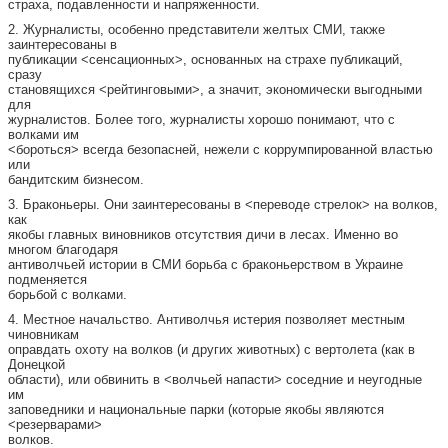
страха, подавленности и напряженности.
2. Журналисты, особенно представители желтых СМИ, также
заинтересованы в
публикации <сенсационных>, основанных на страхе публикаций,
сразу
становящихся <рейтинговыми>, а значит, экономически выгодными
для
журналистов. Более того, журналисты хорошо понимают, что с
волками им
<бороться> всегда безопасней, нежели с коррумпированной властью
или
бандитским бизнесом.
3. Браконьеры. Они заинтересованы в <переводе стрелок> на волков,
как
якобы главных виновников отсутствия дичи в лесах. Именно во
многом благодаря
антиволчьей истории в СМИ борьба с браконьерством в Украине
подменяется
борьбой с волками.
4. Местное начальство. Антиволчья истерия позволяет местным
чиновникам
оправдать охоту на волков (и других животных) с вертолета (как в
Донецкой
области), или обвинить в <волчьей напасти> соседние и неугодные
им
заповедники и национальные парки (которые якобы являются
<резерварами>
волков.