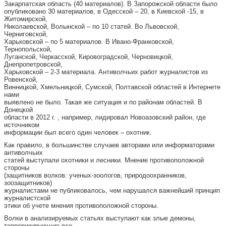
Закарпатская область (40 материалов). В Запорожской области было
опубликовано 30 материалов, в Одесской – 20, в Киевской -15, в
Житомирской,
Николаевской, Волынской – по 10 статей. Во Львовской,
Черниговской,
Харьковской – по 5 материалов. В Ивано-Франковской,
Тернопольской,
Луганской, Черкасской, Кировоградской, Черновицкой,
Днепропетровской,
Харьковской – 2-3 материала. Антиволчьих работ журналистов из
Ровенской,
Винницкой, Хмельницкой, Сумской, Полтавской областей в Интернете
нами
выявлено не было. Такая же ситуация и по районам областей. В
Донецкой
области в 2012 г. , например, лидировал Новоазовский район, где
источником
информации был всего один человек – охотник.
Как правило, в большинстве случаев авторами или информаторами
антиволчьих
статей выступали охотники и лесники. Мнение противоположной
стороны
(защитников волков: ученых-зоологов, природоохранников,
зоозащитников)
журналистами не публиковалось, чем нарушался важнейший принцип
журналистской
этики об учете мнения противоположной стороны.
Волки в анализируемых статьях выступают как злые демоны,
терроризирующие все