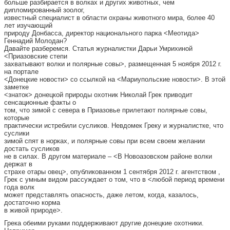
больше разбирается в волках и других животных, чем
дипломированный зоолог,
известный специалист в области охраны животного мира, более 40
лет изучающий
природу Донбасса, директор национального парка <Меотида>
Геннадий Молодан?
Давайте разберемся. Статья журналистки Дарьи Умрихиной
<Приазовские степи
захватывают волки и полярные совы>, размещенная 5 ноября 2012 г.
на портале
<Донецкие новости> со ссылкой на <Мариупольские новости>. В этой
заметке
<знаток> донецкой природы охотник Николай Грек приводит
сенсационные факты о
том, что зимой с севера в Приазовье прилетают полярные совы,
которые
практически истребили сусликов. Невдомек Греку и журналистке, что
суслики
зимой спят в норках, и полярные совы при всем своем желании
достать сусликов
не в силах. В другом материале – <В Новоазовском районе волки
держат в
страхе отары овец>, опубликованном 1 сентября 2012 г. агентством ,
Грек с умным видом рассуждает о том, что в <любой период времени
года волк
может представлять опасность, даже летом, когда, казалось,
достаточно корма
в живой природе>.
Грека обеими руками поддерживают другие донецкие охотники.