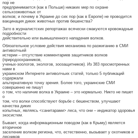
пор не
предпринимается (как в Польше) никаких мер по охране
сельхозживотных от
волков; и почему в Украине до сих пор (как в Европе) не проводится
вакцинация диких животных против бешенства?
Зато в журналистских репортажах всячески смакуются кровожадные
подробности
действительно или вымышленного нападения волков.
Обязательное условие действия механизма по разжиганию в СМИ
антиволчьей
истерии – отсутствие комментариев защитников волков
(природоохранников,
ученых-зоологов, экологов, зоозащитников). Из 383 просмотренных
нами в
украинском Интернете антиволчьих статей, только 5 публикаций
содержали
альтернативную точку зрения. Более того, украинские СМИ
совершенно не пишут
о том, что наличие волка в Украине – это нормально. Никто не пишет
о
том, что волки способствуют борьбе с бешенством, улучшают
качества диких
копытных, являясь <санитарами> леса, что они – индикатор здоровья
экосистем.
Бывает, когда информационным поводом (как в Крыму) является
вторичное
заселение волком региона, что, естественно, вызывает у охотников и
лесников