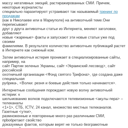
массу негативных эмоций, растиражированных СМИ. Причем,
некоторые журналисты
специально паразитируют устраивают так называемый
тренинг по
продажам
(как в Николаеве или в Мариуполе) на антиволчьей теме.Они
переписывают
друг у друга антиволчьи статьи из Интернета, меняют заголовки,
добавляют
новые <жареные> факты и запускают эти новые статьи уже под
своими
фамилиями. В результате количество антиволчьих публикаций растет
в Интернете как снежный ком.
Затем антиволчья истерия проникает в специализированные сайты,
например, на
сайт Партии зеленых Украины, сайт <Украинский лесовод>, сайт
российской
охотничьей организации <Фонд святого Трифона>, где создана даже
специальная
рубрика-, <Волки: резня и боевые действия только начинаются>.
Интернетные сообщения порождают новую волну антиволчьей
истерии: к
шельмованию волков подключаются телевизионные <акулы пера> –
телеканалы
<1+1>, СТБ, ICTV, 24 канал, множество местных телеканалов.
Газетные <утки>,
размноженные и повторенные много раз различными СМИ,
прbобретают свойство
доказуемых фактов, которым верят не только безграмотные