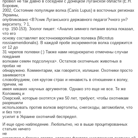
провел не так давно в соседней с Донецкой Луганской области (Е.Н.
Боровик,
2002, Состояние популяции волка (Canis Lupus) в восточных регионах
Украины,
опубликовано <В?сник Луганського державного педагог?чного ун?
верситету, ? 1,
стр. 150-153). Зоолог пишет: <Анализ зимнего питания волка показал,
что его
основу составляет восточноевропейская полевка (Microtus
rossiaemeridionalis). В каждой пробе экскрементов волка содержится
от 12 до
31 черепов полевки (:) Также нами неоднократно отмечены случаи
поедания
волками семян подсолнуха>. Остатков охотничьих животных в
пробах не
обнаружено. Комментарии, как говорится, излишни. Охотники просто
занимаются
словоблудием, сея кругом страх и ненависть в отношении к волку,
причем, не
имея никаких научных аргументов. Однако это еще не все. Те же
Коломиец и
Озерский, которые охотятся уже 50 лет, требуют, чтобы охотникам
разрешили
использовать против волков вертолеты, снегоходы, автомобили, что
и без того
усилит в Украине охотничий беспредел.
И еще одно наблюдение. Любопытно, но в выше процитированных
статьях ничего
не