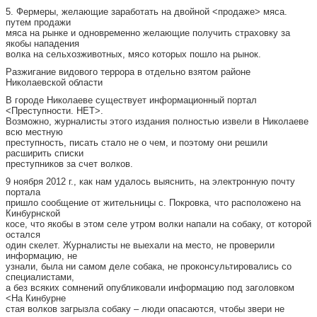
5. Фермеры, желающие заработать на двойной <продаже> мяса.
путем продажи
мяса на рынке и одновременно желающие получить страховку за
якобы нападения
волка на сельхозживотных, мясо которых пошло на рынок.
Разжигание видового террора в отдельно взятом районе
Николаевской области
В городе Николаеве существует информационный портал
<Преступности. НЕТ>.
Возможно, журналисты этого издания полностью извели в Николаеве
всю местную
преступность, писать стало не о чем, и поэтому они решили
расширить списки
преступников за счет волков.
9 ноября 2012 г., как нам удалось выяснить, на электронную почту
портала
пришло сообщение от жительницы с. Покровка, что расположено на
Кинбурнской
косе, что якобы в этом селе утром волки напали на собаку, от которой
остался
один скелет. Журналисты не выехали на место, не проверили
информацию, не
узнали, была ни самом деле собака, не проконсультировались со
специалистами,
а без всяких сомнений опубликовали информацию под заголовком
<На Кинбурне
стая волков загрызла собаку – люди опасаются, чтобы звери не