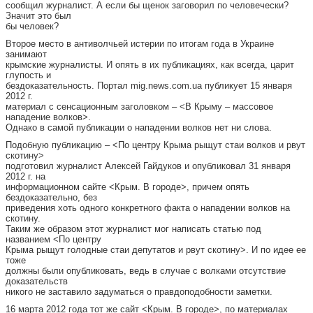
сообщил журналист. А если бы щенок заговорил по человечески?
Значит это был
бы человек?
Второе место в антиволчьей истерии по итогам года в Украине
занимают
крымские журналисты. И опять в их публикациях, как всегда, царит
глупость и
бездоказательность. Портал mig.news.com.ua публикует 15 января
2012 г.
материал с сенсационным заголовком – <В Крыму – массовое
нападение волков>.
Однако в самой публикации о нападении волков нет ни слова.
Подобную публикацию – <По центру Крыма рыщут стаи волков и рвут
скотину>
подготовил журналист Алексей Гайдуков и опубликовал 31 января
2012 г. на
информационном сайте <Крым. В городе>, причем опять
бездоказательно, без
приведения хоть одного конкретного факта о нападении волков на
скотину.
Таким же образом этот журналист мог написать статью под
названием <По центру
Крыма рыщут голодные стаи депутатов и рвут скотину>. И по идее ее
тоже
должны были опубликовать, ведь в случае с волками отсутствие
доказательств
никого не заставило задуматься о правдоподобности заметки.
16 марта 2012 года тот же сайт <Крым. В городе>, по материалах