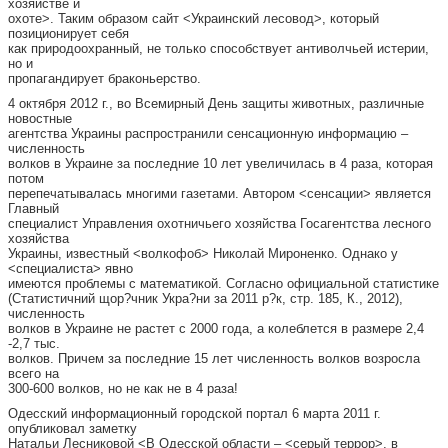
хозяйстве и
охоте>. Таким образом сайт <Украинский лесовод>, который
позиционирует себя
как природоохранный, не только способствует антиволчьей истерии,
но и
пропагандирует браконьерство.
4 октября 2012 г., во Всемирный День защиты животных, различные
новостные
агентства Украины распространили сенсационную информацию –
численность
волков в Украине за последние 10 лет увеличилась в 4 раза, которая
потом
перепечатывалась многими газетами. Автором <сенсации> является
Главный
специалист Управления охотничьего хозяйства Госагентства лесного
хозяйства
Украины, известный <волкофоб> Николай Мироненко. Однако у
<специалиста> явно
имеются проблемы с математикой. Согласно официальной статистике
(Статистичний щор?чник Укра?ни за 2011 р?к, стр. 185, К., 2012),
численность
волков в Украине не растет с 2000 года, а колеблется в размере 2,4
-2,7 тыс.
волков. Причем за последние 15 лет численность волков возросла
всего на
300-600 волков, но не как не в 4 раза!
Одесский информационный городской портал 6 марта 2011 г.
опубликовал заметку
Натальи Лесниковой <В Одесской области – <серый террор>, в