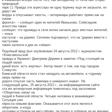
природный
парк (:). Правда эти агрессоры ни одну буренку еще не загрызли, но
дерут им
морды и откусывают хвосты, – ветеринары работают прямо как на
линии
фронта>, – сообщил один из жителей Иванькова. Собеседник
агентства также
сообщил, что однажды в селе волки загнали двух местных жителей,
– юных
пастухов – на дерево. Селянин подчеркнул, что на “дерево вместе с
пастухами
также залезли и две их собаки>.
Подобный бред был опубликован 24 августа 2012 г. журналистом
<Комсомольской
правды в Украине> Дмитрием Дерием в заметке <Под столицей на
людей напал
дикий волк: есть жертвы>. Автор пишет о том, как под городом
Славутич
Киевской области волк стал нападать на автомобили, а <одному
зверь прямо на
дороге откусил часть бампера и номерного знака>. На
следующий день, 25 августа 2012 г., на информационном сайте
эта же антинаучная информация появлялась под заголовком
<Оборотень напал на
людей в Киевской области. Четыре человека в реанимации>.
Ситуация уже
обросла новыми фактами. Оказывается этот волк являлся
оборотнем, а когда
охотники устроили на него облаву, он пошел в лобовую на их машину