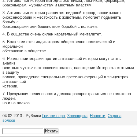
2. Антиволчья истерия выгодна охотникам, лесникам, фермерам,
браконьерам, журналистам и местным властям.
3. Антиволчья истерия разжигает видовой террор, воспитывает
биоксенофобию и жестокость к животным, помогает подменять
борьбу с
браконьерами или бешенством борьбой с волками.
4. В обществе очень силен карательный менталитет.
5. Волк является индикатором общественно-политической и
моральной
обстановки в обществе.
6. Реальными мерами против антиволчьей истерии могут стать
анализ
газетных <уток> в отношении волков, насыщение Интернета статьями
в защиту
волков, проведение специальных пресс-конференций в эпицентрах
антиволчьей
истерии.
7. Презумпция невиновности должна распространяться не только на
людей,
но и на волков.
04.02.2013 · Рубрики
Гнилое перо
,
Зоозащита
,
Новости
,
Охрана
волков