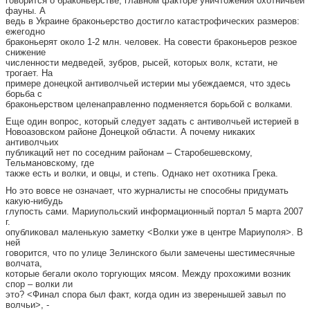
говорится о браконьерстве, главном факторе уничтожения охотничьей
фауны. А
ведь в Украине браконьерство достигло катастрофических размеров:
ежегодно
браконьерят около 1-2 млн. человек. На совести браконьеров резкое
снижение
численности медведей, зубров, рысей, которых волк, кстати, не
трогает. На
примере донецкой антиволчьей истерии мы убеждаемся, что здесь
борьба с
браконьерством целенаправленно подменяется борьбой с волками.
Еще один вопрос, который следует задать с антиволчьей истерией в
Новоазовском районе Донецкой области. А почему никаких
антиволчьих
публикаций нет по соседним районам – Старобешевскому,
Тельмановскому, где
также есть и волки, и овцы, и степь. Однако нет охотника Грека.
Но это вовсе не означает, что журналисты не способны придумать
какую-нибудь
глупость сами. Мариупольский информационный портал 5 марта 2007
г.
опубликовал маленькую заметку <Волки уже в центре Мариуполя>. В
ней
говорится, что по улице Зелинского были замечены шестимесячные
волчата,
которые бегали около торгующих мясом. Между прохожими возник
спор – волки ли
это? <Финал спора был факт, когда один из зверенышей завыл по
волчьи>, -