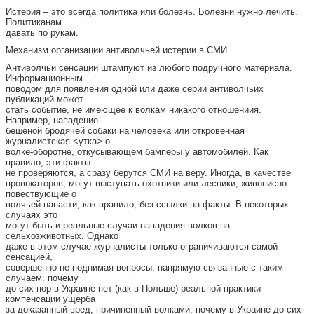
Истерия – это всегда политика или болезнь. Болезни нужно лечить.
Политиканам
давать по рукам.
Механизм организации антиволчьей истерии в СМИ
Антиволчьи сенсации штампуют из любого подручного материала.
Информационным
поводом для появления одной или даже серии антиволчьих
публикаций может
стать событие, не имеющее к волкам никакого отношениия.
Например, нападение
бешеной бродячей собаки на человека или откровенная
журналистская <утка> о
волке-оборотне, откусывающем бамперы у автомобилей. Как
правило, эти факты
не проверяются, а сразу берутся СМИ на веру. Иногда, в качестве
провокаторов, могут выступать охотники или лесники, живописно
повествующие о
волчьей напасти, как правило, без ссылки на факты. В некоторых
случаях это
могут быть и реальные случаи нападения волков на
сельхозживотных. Однако
даже в этом случае журналисты только ограничиваются самой
сенсацией,
совершенно не поднимая вопросы, напрямую связанные с таким
случаем: почему
до сих пор в Украине нет (как в Польше) реальной практики
компенсации ущерба
за доказанный вред, причиненный волками; почему в Украине до сих