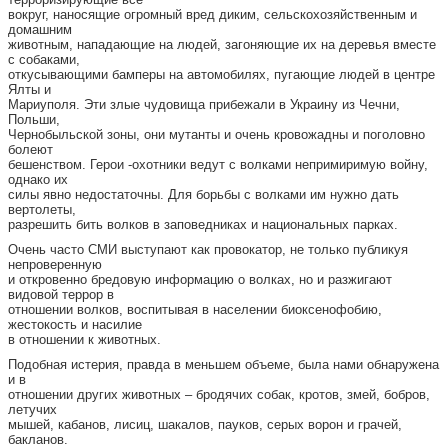
вокруг, наносящие огромный вред диким, сельскохозяйственным и
домашним
животным, нападающие на людей, загоняющие их на деревья вместе
с собаками,
откусывающими бамперы на автомобилях, пугающие людей в центре
Ялты и
Мариуполя. Эти злые чудовища прибежали в Украину из Чечни,
Польши,
Чернобыльской зоны, они мутанты и очень кровожадны и поголовно
болеют
бешенством. Герои -охотники ведут с волками непримиримую войну,
однако их
силы явно недостаточны. Для борьбы с волками им нужно дать
вертолеты,
разрешить бить волков в заповедниках и национальных парках.
Очень часто СМИ выступают как провокатор, не только публикуя
непроверенную
и откровенно бредовую информацию о волках, но и разжигают
видовой террор в
отношении волков, воспитывая в населении биоксенофобию,
жестокость и насилие
в отношении к животных.
Подобная истерия, правда в меньшем объеме, была нами обнаружена
и в
отношении других животных – бродячих собак, кротов, змей, бобров,
летучих
мышей, кабанов, лисиц, шакалов, пауков, серых ворон и грачей,
бакланов.