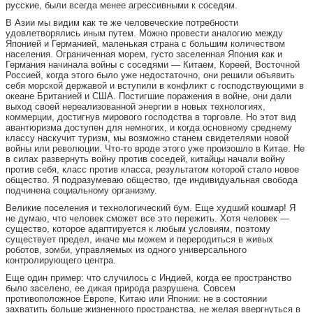
русские, были всегда менее агрессивными к соседям.
В Азии мы видим как те же человеческие потребности
удовлетворялись иным путем. Можно провести аналогию между
Японией и Германией, маленькая страна с большим количеством
населения. Ограниченная морем, густо заселенная Япония как и
Германия начинала войны с соседями — Китаем, Кореей, Восточной
Россией, когда этого было уже недостаточно, они решили объявить
себя морской державой и вступили в конфликт с господствующими в
океане Британией и США. Постигшие поражения в войне, они дали
выход своей нереализованной энергии в новых технологиях,
коммерции, достигнув мирового господства в торговле. Но этот вид
авантюризма доступен для немногих, и когда основному среднему
классу наскучит туризм, мы возможно станем свидетелями новой
войны или революции. Что-то вроде этого уже произошло в Китае. Не
в силах развернуть войну против соседей, китайцы начали войну
против себя, класс против класса, результатом которой стало новое
общество. Я подразумеваю общество, где индивидуальная свобода
подчинена социальному организму.
Великие поселения и технологический бум. Еще худший кошмар! Я
не думаю, что человек сможет все это пережить. Хотя человек —
существо, которое адаптируется к любым условиям, поэтому
существует предел, иначе мы можем и переродиться в живых
роботов, зомби, управляемых из одного универсального
контролирующего центра.
Еще один пример: что случилось с Индией, когда ее пространство
было заселено, ее дикая природа разрушена. Совсем
противоположное Европе, Китаю или Японии: не в состоянии
захватить больше жизненного пространства, не желая ввергнуться в