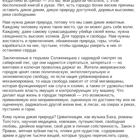
когда-либо встречал — это вы, мой дорогой читатель, с этой
бесполезной книгой в руках. Нет, есть гораздо более веские причины
оставить дикое диким, дикую природу доступной, деревья высокими,
реки свободными.
Нам нужна дикая природа, потому что мы сами дикие животные.
Каждому человеку нужно такое место, где он может дать себе волю.
Каждому, даже самому сумасшедшему убийце своей жены, нужна
священность высоких холмов. Для террора и свободы. Нам нужны
жестокость и приключения, обнаженная природа, горы, чтобы
карабкаться на них, пустыни, чтобы однажды умереть в них от
остановки сердца.
Заключенные в тюрьмах Солженицына с надеждой смотрят на
сибирский лес, где они надеются спрятаться, затеряться — но
винтовки и колючая проволока держат их. Жители американских
городов ценят свою политическую, интеллектуальную и
экономическую свободу, но если нация урбанизирована и
механизирована, то наша свобода зависит от этой мегамашины,
которая функционирует как слуга и хозяин, а также от удовольствия
нескольких власть имущих и контролирующих эту машину. Что
делает еще жизнь в городах терпимой — это возможность,
применяемую или неприменяемую, оцененную по достоинству или не
оцененную, радикально другой жизни вне, в лесах, на озерах и реках,
пустынях и горах.
Кому нужна дикая природа? Цивилизации, как музыка Баха, романы
Толстого, научная медицина, новокаин, путешествия, свободная
любовь, двойное мартини, свой дом и личная собственность, Закон о
Правах, мятная зубная паста, пляжи для нудистов, содержание
армии и другие тысячи вещей, которые трудно перечислить сразу,