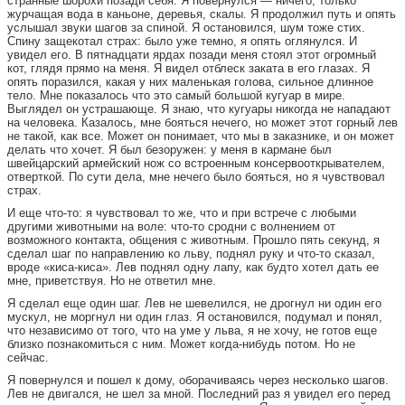
странные шорохи позади себя. Я повернулся — ничего, только
журчащая вода в каньоне, деревья, скалы. Я продолжил путь и опять
услышал звуки шагов за спиной. Я остановился, шум тоже стих.
Спину защекотал страх: было уже темно, я опять оглянулся. И
увидел его. В пятнадцати ярдах позади меня стоял этот огромный
кот, глядя прямо на меня. Я видел отблеск заката в его глазах. Я
опять поразился, какая у них маленькая голова, сильное длинное
тело. Мне показалось что это самый большой кугуар в мире.
Выглядел он устрашающе. Я знаю, что кугуары никогда не нападают
на человека. Казалось, мне бояться нечего, но может этот горный лев
не такой, как все. Может он понимает, что мы в заказнике, и он может
делать что хочет. Я был безоружен: у меня в кармане был
швейцарский армейский нож со встроенным консервооткрывателем,
отверткой. По сути дела, мне нечего было бояться, но я чувствовал
страх.
И еще что-то: я чувствовал то же, что и при встрече с любыми
другими животными на воле: что-то сродни с волнением от
возможного контакта, общения с животным. Прошло пять секунд, я
сделал шаг по направлению ко льву, поднял руку и что-то сказал,
вроде «киса-киса». Лев поднял одну лапу, как будто хотел дать ее
мне, приветствуя. Но не ответил мне.
Я сделал еще один шаг. Лев не шевелился, не дрогнул ни один его
мускул, не моргнул ни один глаз. Я остановился, подумал и понял,
что независимо от того, что на уме у льва, я не хочу, не готов еще
близко познакомиться с ним. Может когда-нибудь потом. Но не
сейчас.
Я повернулся и пошел к дому, оборачиваясь через несколько шагов.
Лев не двигался, не шел за мной. Последний раз я увидел его перед