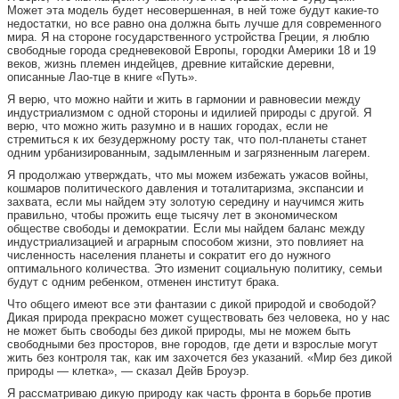
Может эта модель будет несовершенная, в ней тоже будут какие-то
недостатки, но все равно она должна быть лучше для современного
мира. Я на стороне государственного устройства Греции, я люблю
свободные города средневековой Европы, городки Америки 18 и 19
веков, жизнь племен индейцев, древние китайские деревни,
описанные Лао-тце в книге «Путь».
Я верю, что можно найти и жить в гармонии и равновесии между
индустриализмом с одной стороны и идилией природы с другой. Я
верю, что можно жить разумно и в наших городах, если не
стремиться к их безудержному росту так, что пол-планеты станет
одним урбанизированным, задымленным и загрязненным лагерем.
Я продолжаю утверждать, что мы можем избежать ужасов войны,
кошмаров политического давления и тоталитаризма, экспансии и
захвата, если мы найдем эту золотую середину и научимся жить
правильно, чтобы прожить еще тысячу лет в экономическом
обществе свободы и демократии. Если мы найдем баланс между
индустриализацией и аграрным способом жизни, это повлияет на
численность населения планеты и сократит его до нужного
оптимального количества. Это изменит социальную политику, семьи
будут с одним ребенком, отменен институт брака.
Что общего имеют все эти фантазии с дикой природой и свободой?
Дикая природа прекрасно может существовать без человека, но у нас
не может быть свободы без дикой природы, мы не можем быть
свободными без просторов, вне городов, где дети и взрослые могут
жить без контроля так, как им захочется без указаний. «Мир без дикой
природы — клетка», — сказал Дейв Броуэр.
Я рассматриваю дикую природу как часть фронта в борьбе против