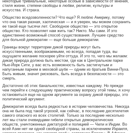
некоторые тривиальные, некоторые особые в зависимости от мнения,
стиля жизни, степени свободы в любви, религии, культуры и
искусства. И страха.
Общество вседозволенности? Что еще? Я люблю Америку, потому
что она такая разная, хаотическая — и я уверен, мы можем сохранить
ее такой еще тысячи лет. Свободное общество — это открытое
общество. Кто позволяет нам жить так? Никто. Мы сами. И это
единственно возможный способ существования. Лучшее средство
для больной демократии — еще больше демократии.
Границы вокруг территории дикой природы могут быть
искусственными, воображаемыми, но всегда, попадая туда, вы
ощущаете желание поскорее уйти оттуда. И это то, чего мы желаем:
дикая природа должна быть местом, где как в Центральном парке
Нью-Йорк Сити, у вас есть возможность быть застигнутым и
напуганным парнем в меховой шубе — одним из братьев Винни-Пуха.
Быть живым, значит рисковать, быть всегда в безопасности — это
смерть.
Достаточно об этих банальностях, известных каждому. Но прежде
чем перейти к следующему практическому вопросу этой темы, я хочу
остановиться еще на одном аргументе за охрану дикой природы, это
политический аргумент.
Демократия всегда была редкостью в истории человечества. Никогда
она не была под такой угрозой, как сейчас, в последние десятилетия
самого опасного из всех столетий. Только за последние несколько
лет мы стали очевидцами гибели открытых демократических
обществ, уничтоженных диктатурой и полицией — Чили и Индии. Во
всей Азии нет ни одной свободной страны, за исключением Израиля,