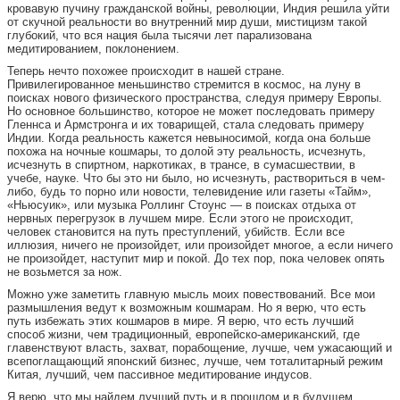
кровавую пучину гражданской войны, революции, Индия решила уйти
от скучной реальности во внутренний мир души, мистицизм такой
глубокий, что вся нация была тысячи лет парализована
медитированием, поклонением.
Теперь нечто похожее происходит в нашей стране.
Привилегированное меньшинство стремится в космос, на луну в
поисках нового физического пространства, следуя примеру Европы.
Но основное большинство, которое не может последовать примеру
Гленнса и Армстронга и их товарищей, стала следовать примеру
Индии. Когда реальность кажется невыносимой, когда она больше
похожа на ночные кошмары, то долой эту реальность, исчезнуть,
исчезнуть в спиртном, наркотиках, в трансе, в сумасшествии, в
учебе, науке. Что бы это ни было, но исчезнуть, раствориться в чем-
либо, будь то порно или новости, телевидение или газеты «Тайм»,
«Ньюсуик», или музыка Роллинг Стоунс — в поисках отдыха от
нервных перегрузок в лучшем мире. Если этого не происходит,
человек становится на путь преступлений, убийств. Если все
иллюзия, ничего не произойдет, или произойдет многое, а если ничего
не произойдет, наступит мир и покой. До тех пор, пока человек опять
не возьмется за нож.
Можно уже заметить главную мысль моих повествований. Все мои
размышления ведут к возможным кошмарам. Но я верю, что есть
путь избежать этих кошмаров в мире. Я верю, что есть лучший
способ жизни, чем традиционный, европейско-американский, где
главенствуют власть, захват, порабощение, лучше, чем ужасающий и
всепоглащающий японский бизнес, лучше, чем тоталитарный режим
Китая, лучший, чем пассивное медитирование индусов.
Я верю, что мы найдем лучший путь и в прошлом и в будущем.