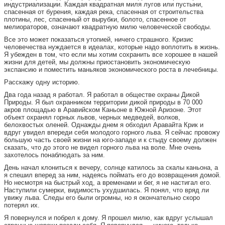
индустриализации. Каждая квадратная миля лугов или пустыни,
спасенная от бурения, каждая река, спасенная от строительства
плотины, лес, спасенный от вырубки, болото, спасенное от
мелиораторов, означают квадратную милю человеческой свободы.
Все это может показаться утопией, ничего страшного. Кризис
человечества нуждается в идеалах, которые надо воплотить в жизнь.
Я убежден в том, что если мы хотим сохранить все хорошее в нашей
жизни для детей, мы должны приостановить экономическую
экспансию и поместить маньяков экономического роста в лечебницы.
Расскажу одну историю.
Два года назад я работал. Я работал в обществе охраны Дикой
Природы. Я был охранником территории дикой природы в 70 000
акров площадью в Аравийском Каньоне в Южной Аризоне. Этот
объект охранял горных львов, черных медведей, волков,
белохвостых оленей. Однажды днем я обходил Аравайта Крик и
вдруг увидел впереди себя молодого горного льва. Я сейчас провожу
большую часть своей жизни на юго-западе и к стыду своему должен
сказать, что до этого не видел горного льва на воле. Мне очень
захотелось понаблюдать за ним.
День начал клониться к вечеру, солнце катилось за скалы каньона, а
я спешил вперед за ним, надеясь поймать его до возвращения домой.
Но несмотря на быстрый ход, а временами и бег, я не настигал его.
Наступили сумерки, видимость ухудшилась. Я понял, что вряд ли
увижу льва. Следы его были огромны, но я окончательно скоро
потерял их.
Я повернулся и побрел к дому. Я прошел милю, как вдруг услышал