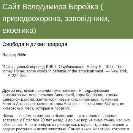
Сайт Володимира Борейка (
природоохорона, заповідники,
екоетика)
Свобода и дикая природа
Эдвард Эбби
*Сокращенный перевод КЭКЦ. Опубликовано: Abbey E., 1977. The
jorney Home: some words in defense of the american west. — New York.
— Р. 227–239.
Другой вид дикой природы тоже полезен. Я подразумеваю
высокогорные леса верхних Аппалачей, горы Колорадо, холмы
Северной Дакоты, желто-коричневые краски Канзаса, туманные
болота Арканзаса, меловые горы Аризоны — эти и еще 347 других
интересных мест, которые я посетил.
Наука — не самое важное. «Экология» — это слово я впервые
встретил у Г.Уэллса 20 лет назад и до сих пор не знаю точно, что оно
обозначает. Я не отношусь к природе как к музею, где надо охранять
редкие растения и диких животных. Самое дикое животное, которое я