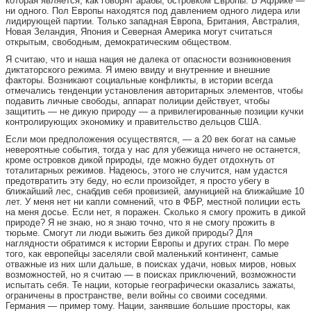
которая является, как говорят арабы, островком Европы. В Африке —
ни одного. Пол Европы находятся под давлением одного лидера или
лидирующей партии. Только западная Европа, Британия, Австралия,
Новая Зеландия, Япония и Северная Америка могут считаться
открытым, свободным, демократическим обществом.
Я считаю, что и наша нация не далека от опасности возникновения
диктаторского режима. Я имею ввиду и внутренние и внешние
факторы. Возникают социальные конфликты, в истории всегда
отмечались тенденции установления авторитарных элементов, чтобы
подавить личные свободы, аппарат полиции действует, чтобы
защитить — не дикую природу — а привилегированные позиции кучки
контролирующих экономику и правительство дельцов США.
Если мои предположения осуществятся, — а 20 век богат на самые
невероятные события, тогда у нас для убежища ничего не останется,
кроме островков дикой природы, где можно будет отдохнуть от
тоталитарных режимов. Надеюсь, этого не случится, нам удастся
предотвратить эту беду, но если произойдет, я просто убегу в
ближайший лес, снабдив себя провизией, амуницией на ближайшие 10
лет. У меня нет ни капли сомнений, что в ФБР, местной полиции есть
на меня досье. Если нет, я поражен. Сколько я смогу прожить в дикой
природе? Я не знаю, но я знаю точно, что я не смогу прожить в
тюрьме. Смогут ли люди выжить без дикой природы? Для
наглядности обратимся к истории Европы и других стран. По мере
того, как европейцы заселяли свой маленький континент, самые
отважные из них шли дальше, в поисках удачи, новых миров, новых
возможностей, но я считаю — в поисках приключений, возможности
испытать себя. Те нации, которые географически оказались зажаты,
ограничены в пространстве, вели войны со своими соседями.
Германия — пример тому. Нации, занявшие большие просторы, как