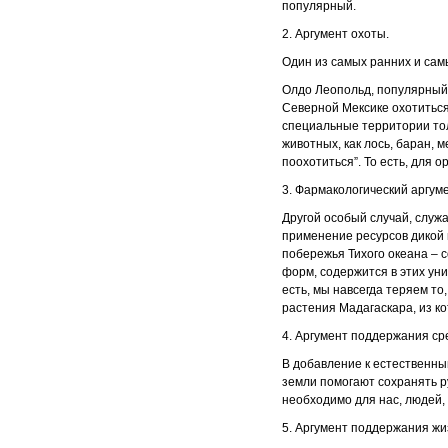
популярный.
2. Аргумент охоты.
Один из самых ранних и сам
Олдо Леопольд, популярный
Северной Мексике охотиться
специальные территории тол
животных, как лось, баран,
поохотиться”. То есть, для 
3. Фармакологический аргуме
Другой особый случай, слу
применение ресурсов дикой 
побережья Тихого океана – 
форм, содержится в этих уни
есть, мы навсегда теряем то
растения Мадагаскара, из к
4. Аргумент поддержания ср
В добавление к естественны
земли помогают сохранять р
необходимо для нас, людей, 
5. Аргумент поддержания жи