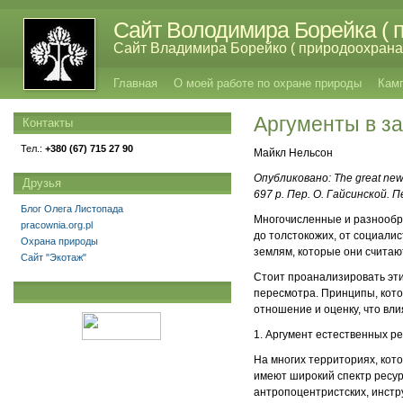
Сайт Володимира Борейка ( п
Сайт Владимира Борейко ( природоохрана,
Главная
О моей работе по охране природы
Кам
Аргументы в з
Контакты
Тел.:
+380 (67) 715 27 90
Майкл Нельсон
Опубликовано
: The great new
Друзья
697 p. Пер
. О
. Гайсинской
. 
Блог Олега Листопада
Многочисленные и разнообра
pracownia.org.pl
до толстокожих, от социали
Охрана природы
землям, которые они считаю
Сайт "Экотаж"
Стоит проанализировать эти
пересмотра. Принципы, кото
отношение и оценку, что вл
1. Аргумент естественных ре
На многих территориях, кот
имеют широкий спектр ресур
антропоцентристских, инстр