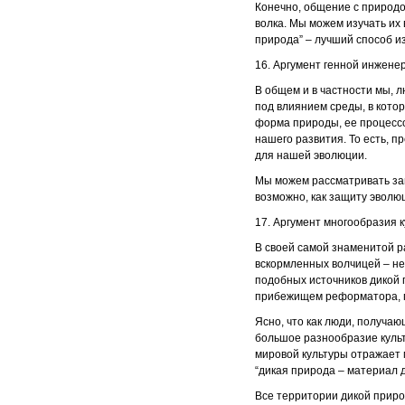
Конечно, общение с природо
волка. Мы можем изучать их
природа” – лучший способ и
16. Аргумент генной инжене
В общем и в частности мы, л
под влиянием среды, в котор
форма природы, ее процессов
нашего развития. То есть, 
для нашей эволюции.
Мы можем рассматривать защ
возможно, как защиту эволю
17. Аргумент многообразия к
В своей самой знаменитой р
вскормленных волчицей – не
подобных источников дикой 
прибежищем реформатора, п
Ясно, что как люди, получаю
большое разнообразие куль
мировой культуры отражает 
“дикая природа – материал д
Все территории дикой природ