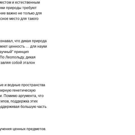
 местом и естественным
ники природы требуют
ние важно не только для
асное место для такого
знавал, что дикая природа
имеют ценность … для науки
научный” принцип
По Леопольду, дикая
тавляя собой эталон
ные и водные пространства
ширную генетическую
. Помимо аргумента, что
типов, поддержка этих
поддерживая большую часть
зучения ценных предметов.