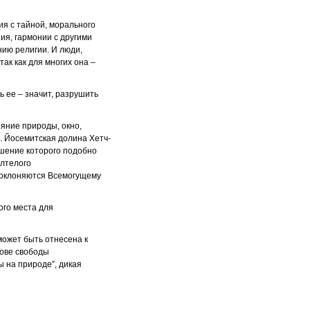
ия с тайной, морального
ия, гармонии с другими
нию религии. И люди,
так как для многих она –
ть ее – значит, разрушить
ояние природы, окно,
”. Йосемитская долина Хетч-
шение которого подобно
олтелого
 поклоняются Всемогущему
ого места для
может быть отнесена к
нове свободы
ы на природе”, дикая