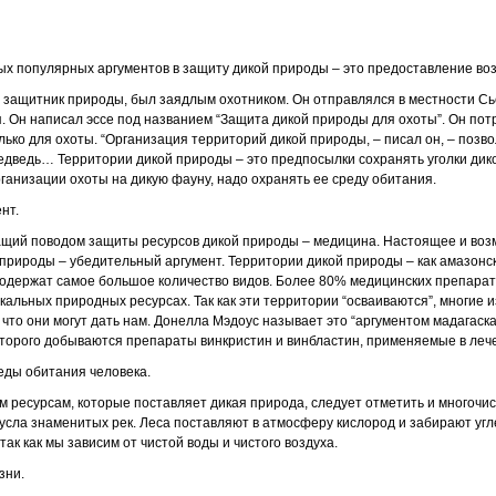
ых популярных аргументов в защиту дикой природы – это предоставление во
 защитник природы, был заядлым охотником. Он отправлялся в местности С
. Он написал эссе под названием “Защита дикой природы для охоты”. Он пот
ько для охоты. “Организация территорий дикой природы, – писал он, – позво
 медведь… Территории дикой природы – это предпосылки сохранять уголки дик
организации охоты на дикую фауну, надо охранять ее среду обитания.
нт.
жащий поводом защиты ресурсов дикой природы – медицина. Настоящее и во
природы – убедительный аргумент. Территории дикой природы – как амазонск
содержат самое большое количество видов. Более 80% медицинских препарат
кальных природных ресурсах. Так как эти территории “осваиваются”, многие из
, что они могут дать нам. Донелла Мэдоус называет это “аргументом мадагаска
оторого добываются препараты винкристин и винбластин, применяемые в леч
еды обитания человека.
м ресурсам, которые поставляет дикая природа, следует отметить и многоч
усла знаменитых рек. Леса поставляют в атмосферу кислород и забирают угл
так как мы зависим от чистой воды и чистого воздуха.
зни.