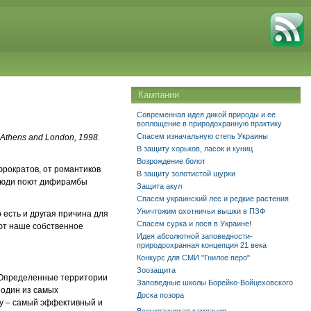
Кампании
Современная идея дикой природы и ее
воплощение в природохранную практику
Спасем изначальную степь Украины
s, Athens and London, 1998.
В защиту хорьков, ласок и куниц
Возрождение болот
рократов, от романтиков
В защиту золотистой щурки
, люди поют дифирамбы
Защита акул
Спасем украинский лес и редкие растения
Уничтожим охотничьи вышки в ПЗФ
 есть и другая причина для
Спасем сурка и лося в Украине!
ают наше собственное
Идея абсолютной заповедности-
природоохранная концепция 21 века
Конкурс для СМИ "Гнилое перо"
Зоозащита
. Определенные территории
Заповедные школы Борейко-Войцеховского
 один из самых
Доска позора
му – самый эффективный и