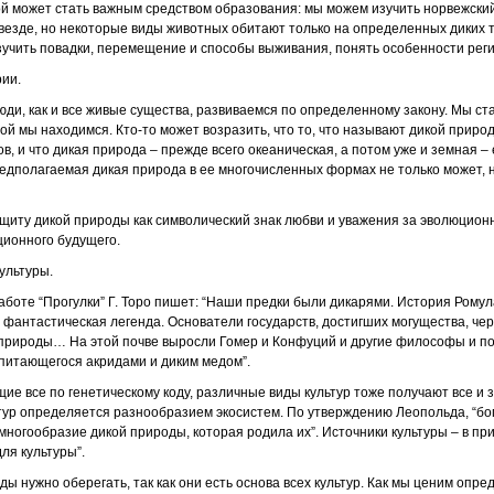
й может стать важным средством образования: мы можем изучить норвежский
 везде, но некоторые виды животных обитают только на определенных диких 
зучить повадки, перемещение и способы выживания, понять особенности реги
рии.
юди, как и все живые существа, развиваемся по определенному закону. Мы ст
ой мы находимся. Кто-то может возразить, что то, что называют дикой приро
, и что дикая природа – прежде всего океаническая, а потом уже и земная – 
предполагаемая дикая природа в ее многочисленных формах не только может, 
иту дикой природы как символический знак любви и уважения за эволюционн
ционного будущего.
ультуры.
аботе “Прогулки” Г. Торо пишет: “Наши предки были дикарями. История Ромул
 фантастическая легенда. Основатели государств, достигших могущества, че
природы… На этой почве выросли Гомер и Конфуций и другие философы и по
итающегося акридами и диким медом”.
щие все по генетическому коду, различные виды культур тоже получают все и з
тур определяется разнообразием экосистем. По утверждению Леопольда, “бо
многообразие дикой природы, которая родила их”. Источники культуры – в п
ля культуры”.
ы нужно оберегать, так как они есть основа всех культур. Как мы ценим опред