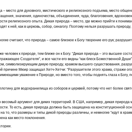
а – место для духовного, мистического и религиозного подъема, место общен
ащения, значения, одиночества, объединения, чуда, благоговения, вдохновен
ости религиозного опыта. Дикая природа – место, где можно прийти к понима
ят к ней, как в церковь, собор, синагогу. Поэтому нельзя разрушать природу, 
ногие считают, что природа – самое близкое к Богу творение его рук; разруши
же человек к природе, тем ближе он к Богу. “Дикая природа – это высшее сост
отражающее Создателя”, и все части его видны “как блеск Божественной Души
ом, символизирующим дикую природу, храмом высшего существования, разру
й причине Мюир защищал Хетч-Хетчи: “Разрушители этого храма, стражи ог
имеющими уважение к Природе, но вместо того, чтобы поднять глаза к Богу,
плотину для водохранилища из соборов и церквей, потому что нет более свят
о весомый аргумент для диких территорий. В США, например, дикая природа 
ости. То есть, дикая природа должна быть защищена на конституционной ос
на то, что размеры и типы дикой природы различны, и немногие “идут в храм
ена как место поклонения.
атории.