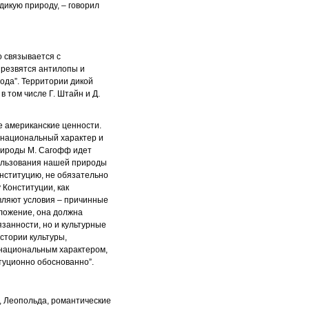
дикую природу, – говорил
 связывается с
 резвятся антилопы и
ода”. Территории дикой
 том числе Г. Штайн и Д.
е американские ценности.
ш национальный характер и
природы М. Сагофф идет
пользования нашей природы
онституцию, не обязательно
 Конституции, как
авляют условия – причинные
оложение, она должна
занности, но и культурные
истории культуры,
 национальным характером,
туционно обоснованно”.
, Леопольда, романтические