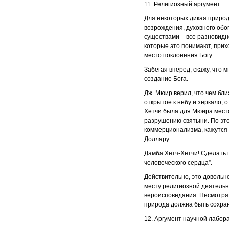
11. Религиозный аргумент.
Для некоторых дикая природ
возрождения, духовного обог
существами – все разновидн
которые это понимают, приход
место поклонения Богу.
Забегая вперед, скажу, что м
создание Бога.
Дж. Мюир верил, что чем бли
открытое к небу и зеркало, 
Хетчи была для Мюира мест
разрушению святыни. По это
коммерционализма, кажутся 
Доллару.
Дамба Хетч-Хетчи! Сделать 
человеческого сердца”.
Действительно, это довольн
месту религиозной деятельн
вероисповедания. Несмотря 
природа должна быть сохран
12. Аргумент научной лабор