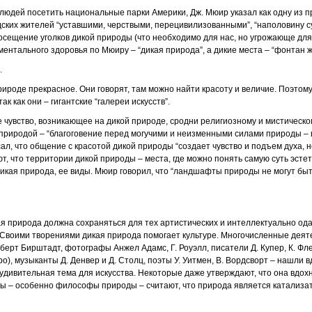
юдей посетить национальные парки Америки, Дж. Мюир указал как одну из п
ских жителей “уставшими, черствыми, перецивилизованными”, “наполовину с
посещение уголков дикой природы (что необходимо для нас, но угрожающе для
ентального здоровья по Мюиру – “дикая природа”, а дикие места – “фонтан ж
.
рироде прекрасное. Они говорят, там можно найти красоту и величие. Поэто
к как они – гигантские “галереи искусств”.
е чувство, возникающее на дикой природе, сродни религиозному и мистическо
 природой – “благоговение перед могучими и неизменными силами природы –
сал, что общение с красотой дикой природы “создает чувство и подъем духа,
т, что территории дикой природы – места, где можно понять самую суть эсте
дикая природа, ее виды. Мюир говорил, что “ландшафты природы не могут быт
ая природа должна сохраняться для тех артистических и интеллектуально о
 Своими творениями дикая природа помогает культуре. Многочисленные деяте
берт Бирштадт, фотографы Анжел Адамс, Г. Роуэлл, писатели Д. Купер, К. Флет
ро), музыканты Д. Денвер и Д. Столц, поэты У. Уитмен, В. Вордсворт – нашли 
 удивительная тема для искусства. Некоторые даже утверждают, что она вдох
фы – особенно философы природы – считают, что природа является катализ