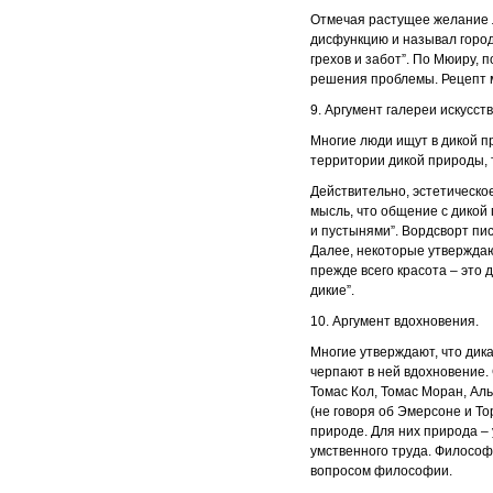
Отмечая растущее желание л
дисфункцию и называл город
грехов и забот”. По Мюиру, 
решения проблемы. Рецепт м
9. Аргумент галереи искусств
Многие люди ищут в дикой п
территории дикой природы, та
Действительно, эстетическо
мысль, что общение с дикой
и пустынями”. Вордсворт пи
Далее, некоторые утверждаю
прежде всего красота – это 
дикие”.
10. Аргумент вдохновения.
Многие утверждают, что дик
черпают в ней вдохновение.
Томас Кол, Томас Моран, Аль
(не говоря об Эмерсоне и То
природе. Для них природа –
умственного труда. Филосо
вопросом философии.