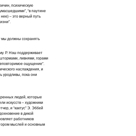
ричин, психическую
умасшедшими”, “в паутине
 нее) – это верный путь
изни”.
му мы должны сохранять
му. Р. Нэш поддерживает
 штормами, ливнями, горами
 неповторимое ощущение”.
тического наслаждения, и
ь уродливы, пока они
даренных людей, которые
ли искусств – художники
чер, и “кактус” Э. Эббей
вдохновение в дикой
новляет работников
атором мыслей и основным