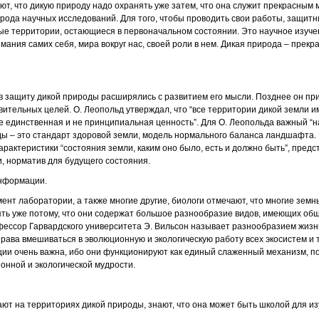
т, что дикую природу надо охранять уже затем, что она служит прекрасным
рода научных исследований. Для того, чтобы проводить свои работы, защит
ые территории, остающиеся в первоначальном состоянии. Это научное изуче
имания самих себя, мира вокруг нас, своей роли в нем. Дикая природа – прекр
 защиту дикой природы расширялись с развитием его мысли. Позднее он при
вительных целей. О. Леопольд утверждал, что “все территории дикой земли 
 единственная и не принципиальная ценность”. Для О. Леопольда важный “
ы – это стандарт здоровой земли, модель нормального баланса ландшафта. 
рактеристики “состояния земли, каким оно было, есть и должно быть”, предс
и, норматив для будущего состояния.
информации.
ент лаборатории, а также многие другие, биологи отмечают, что многие зем
ть уже потому, что они содержат большое разнообразие видов, имеющих об
ессор Гарвардского университета Э. Вильсон называет разнообразием жизни
рава вмешиваться в эволюционную и экологическую работу всех экосистем и 
ции очень важна, ибо они функционируют как единый слаженный механизм, 
нной и экологической мудрости.
вают на территориях дикой природы, знают, что она может быть школой для и