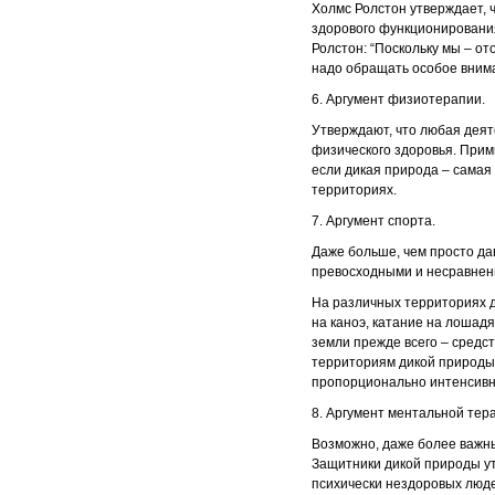
Холмс Ролстон утверждает, 
здорового функционирования
Ролстон: “Поскольку мы – о
надо обращать особое внима
6. Аргумент физиотерапии.
Утверждают, что любая деят
физического здоровья. Прим
если дикая природа – самая
территориях.
7. Аргумент спорта.
Даже больше, чем просто да
превосходными и несравнен
На различных территориях д
на каноэ, катание на лошадя
земли прежде всего – средс
территориям дикой природы,
пропорционально интенсивно
8. Аргумент ментальной тер
Возможно, даже более важны
Защитники дикой природы ут
психически нездоровых люд