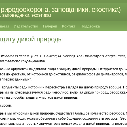
риродоохорона, заповідники, екоетика)
 заповедники, экоэтика)
пании
Издательство
Галереи
Контакт
Поддержка
ащиту дикой природы
 wilderness debate. (Eds. B. Callicott, M. Nelson). The University of Georgia Pres
Печатается с сокращениями.
зные аргументы выдвигают люди в защиту дикой природы. От туристов до бю
стов до крестьян, от историков до охотников, от философов до филантропов
т “первозданными”.
 аргументы ради истории и пересмотра взгляда на дикую природу вообще. Но
рыми мы руководствуемся ради чего-либо, включая дикую природу, отображ
ияет на способы защиты участков дикой природы.
сурсов.
орые мы относим к дикой природе, существует большое количество ресурсов
сов, и мы, люди, можем обеспечить себе будущее, сохраняя эти ресурсы. Это
ументальных и простых аргументов в пользу охраны дикой природы, а поэто