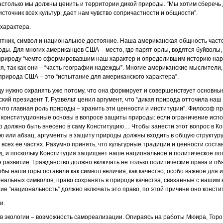
настолько мы должны ценить и территории дикой природы. “Мы хотим сберечь 
 источник всех культур, дает нам чувство сопричастности и общности”.
 характера.
тник, символ и национальное достояние. Наша американская общность часто
ды. Для многих американцев США – место, где парят орлы, водятся буйволы,
 природу “чемто сформировавшим наш характер и определившим историю нар
 так как они – “часть географии надежды”. Многие американские мыслители, в
 природа США – это “испытание для американского характера”.
ду нужно охранять уже потому, что она формирует и совершенствует основны
ский президент Т. Рузвельт ценил аргумент, что “дикая природа отточила на
, что главная роль природы – хранить эти ценности и институции”. Философ 
ь конституционные основы в вопросе защиты природы: если ограничение ис
о должно быть внесено в саму Конституцию… Чтобы занести этот вопрос в К
ю или абзац, аргументы в защиту природы должны входить в общую структуру
 всех ее частях. Разумно принять, что культурные традиции и ценности сост
д, и поскольку Конституция защищает наше национальное и политическое п
 развитие. Гражданство должно включать не только политические права и обя
бы наши горы оставили как символ величия, как качество, особо важное для 
нальных символов, право сохранять в природе качества, связанные с нашим
ие “национальность” должно включать это право, по этой причине оно консти
и.
в экологии – возможность самореализации. Опираясь на работы Мюира, Торо