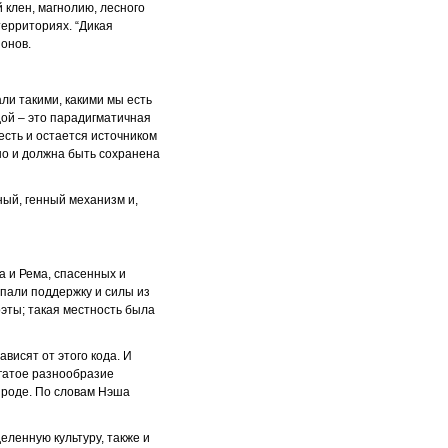
 клен, магнолию, лесного
территориях. “Дикая
онов.
али такими, какими мы есть
дой – это парадигматичная
есть и остается источником
но и должна быть сохранена
ый, генный механизм и,
а и Рема, спасенных и
рпали поддержку и силы из
эты; такая местность была
ависят от этого кода. И
гатое разнообразие
рироде. По словам Нэша
еленную культуру, также и