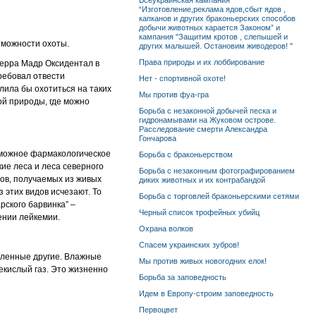
Всеукраинская кампания
“Изготовление,реклама ядов,сбыт ядов ,
капканов и других браконьерских способов
добычи животных карается Законом” и
кампания "Защитим кротов , слепышей и
зможности охоты.
других малышей. Остановим живодеров! "
Права природы и их лоббирование
ьерра Мадр Оксидентал в
ребовал отвести
Нет - спортивной охоте!
лила бы охотиться на таких
Мы против фуа-гра
ой природы, где можно
Борьба с незаконной добычей песка и
гидронамывами на Жуковом острове.
Расследование смерти Александра
Гончарова
зможное фармакологическое
Борьба с браконьерством
ие леса и леса северного
Борьба с незаконным фотографированием
ов, получаемых из живых
диких животных и их контрабандой
 этих видов исчезают. То
Борьба с торговлей браконьерскими сетями
рского барвинка” –
Черный список трофейных убийц
ении лейкемии.
Охрана волков
Спасем украинских зубров!
исленные другие. Влажные
Мы против живых новогодних елок!
екислый газ. Это жизненно
Борьба за заповедность
Идем в Европу-строим заповедность
Первоцвет