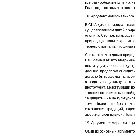
все разнообразие культур, 
Ролстон, – потому что она –
18. Аргумент национального
В США дикая природа – памя
существованием дикой приро
олени. У. Стегнер называет
природы должны сохраняться,
Тернер отмечали, что дикая
Считается, что дикую приро
Нэш отмечает, что американ
институции, из чего следует
дальше, предлагая обсудит
должно быть адекватным, эт
отводить специальную стать
инструмент, действующий во
– наших политических свобо
защищать и наше культурное
тоже. Право… требовать, что
сохранения традиций, нацио
американской нацией. Понят
19. Аргумент самореализаци
Один из основных аргументо