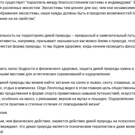
что существует “параллель между благосостоянием системы и индивидуума”. Б
 различных экосистем. Экосистемы тем ценнее для нас, чем они независимее 
тображения экосистемы, наши нужды должны быть в пределах возможностей б
ние на ее свойства”.
ельность на территориях дикой природы – прекрасный и замечательный пут
итивисты, например, призывают оказываться как можно ближе к природе, чтоб
 чистая форма природы, то мы будем здоровее, когда начнем проводить физз
вать запас бодрости и физического здоровья, защита дикой природы нужна и 
ными местами для атлетических соревнований и оздоровления.
икой природы мы можем найти: катание на санях и лыжах, охоту, плаванье, а
х, отдых в кемпингах. Олдо Леопольд видел в этом главную цель общественны
тво продолжения в форме спорта примитивных навыков путешествий, искусст
 особенно на каноэ, с рюкзаками, верхом на мулах и лошадях. Оздоровление
сти практики и степени отличия от повседневной жизни”.
апии.
м, чем физическое действие, окажется действие дикой природы на психологи
верждают, что дикая природа является психическим терапевтом и даже може
ей.