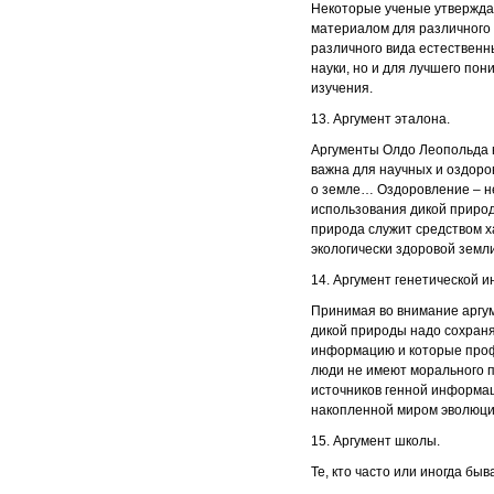
Некоторые ученые утверждаю
материалом для различного 
различного вида естественн
науки, но и для лучшего пон
изучения.
13. Аргумент эталона.
Аргументы Олдо Леопольда в
важна для научных и оздоро
о земле… Оздоровление – не
использования дикой природ
природа служит средством ха
экологически здоровой земл
14. Аргумент генетической 
Принимая во внимание аргум
дикой природы надо сохраня
информацию и которые проф
люди не имеют морального п
источников генной информа
накопленной миром эволюцио
15. Аргумент школы.
Те, кто часто или иногда бы