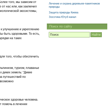
олее того, мы зависим от
Лечение и охрана деревьев-памятников
от нас или, как заключил
природы
иологической экосистемы,
Защита природы Киева
Зооэтика Ютуб канал
Поиск по сайту
ь к улучшению и укреплению
ы быть здоровыми. То есть,
арядки на таких
для того, чтобы обеспечить
льпинизм, туризм, плаванье
х диких земель: “Дикие
ва путешествий по
 возможно
ческое здоровье человека.
т помочь в лечении