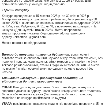
середнього і старшого шкільного віку (від 10 до 17 років). Діти
приймають участь у конкурсі індивідуально.
Терміни конкурсу
Конкурс проводиться з 15 лютого 2025 р. по 30 квітня 2025 р.
Матеріали на конкурс оргкомітет приймає від його учасників до 30
квітня 2025 р. включно (за поштовим штемпелем) за адресою: 02218,
м. Київ, вул. Райдужна, б. 31, кв.48, з позначкою на конверті: «На
конкурс «День зустрічі птахів-2025». Листи направляти
тільки простими листами «Укрпоштою» або на електрону
адресу kekzoffice1@gmail.com
Новою поштою не відправляти.
Вимоги до штучних пташиних будиночків:
вони повинні
виготовлятися за спеціальними науково обґрунтованими схемами, без
полочок і присад, мати маленькі літки (отвори для птахів), не бути
яскраво розмальованими, пташині будиночки треба вішати на висоті
не нижче 4 м від поверхні землі по одному на одно дерево і без
нахила.
Спеціально нагадуємо – розвішування годівниць не
відноситься до теми цього конкурсу!
УВАГА!
Конкурс є індивідуальним. У листі необхідно повідомити
зворотню домашню адресу і обов’язково номер мобільного телефону
батьків або керівника кружка (без номеру мобільного телефону
матеріали на конкурс прийматися не будуть).
УВАГА:
розвішування пташиних будиночків необхідно провести з 15 по