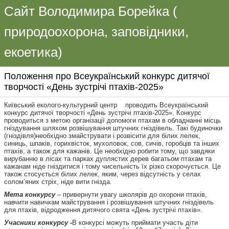
Сайт Володимира Борейка (
природоохорона, заповідники,
екоетика)
Положення про Всеукраїнський конкурс дитячої
творчості «День зустрічі птахів-2025»
Київський еколого-культурний центр проводить Всеукраїнський
конкурс дитячої творчості «День зустрічі птахів-2025». Конкурс
проводиться з метою організації допомоги птахам в обладнанні місць
гніздування шляхом розвішування штучних гніздівель. Такі будиночки
(гніздівля)необхідно змайструвати і розвісити для білих лелек,
синиць, шпаків, горихвісток, мухоловок, сов, сичів, горобців та інших
птахів, а також для кажанів. Це необхідно робити тому, що завдяки
вирубанню в лісах та парках дуплястих дерев багатьом птахам та
кажанам ніде гніздитися і тому чисельність їх різко скорочується. Це
також стосується білих лелек, яким, через відсутність у селах
солом’яних стріх, ніде вити гнізда.
Мета конкурсу
– привернути увагу школярів до охорони птахів,
навчити навичкам майстрування і розвішування штучних гніздівель
для птахів, відродження дитячого свята «День зустрічі птахів».
Учасники конкурсу -
В конкурсі можуть приймати участь діти