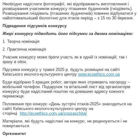
Необхідно надіслати фотографії, які відображають виготовлення і
розвішування учасником конкурсу пташиних будиночків (гніздівель).
Розвішування гніздівель (пташиних будиночків) повинно відбуватися у
найоптимальніший біологічно для птахів період – з 15 по 30 березня.
Підведення підсумків конкурсу
Жюрі конкурсу підводить його підсумки за двома номінаціям:
1. Творча номінація
2. Практична номінація
Учасник конкурсу може брати участь як в одній із номінацій, так і
зразу в обох.
Підсумки конкурсу у травні 2025 р. будуть розміщені на сайті
Київського еколого-культурного центру
www.ecoethics.com.ua
Буде відібрано 5 кращих робот, автори яких отримають нагороду –
мобільний телефон. Подарунок та вітальний лист від організаторів
конкурсу буде надісланий поштою на домашню адресу кожного
переможця.
Положення про конкурс «День зустрічі птахів-2025» знаходиться на
сайті Київського еколого-культурного центру на
сторінці
http://ecoethics.com.ua/zoozaschita/
Матеріали, які будуть надіслані на конкурс, не рецензуються і не
повертаються.
Оргкомитет