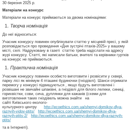
30 березня 2025 р.
Матеріали на конкурс
Матеріали на конкурс приймаються за двома номінаціями:
Творча номінація
До неї відноситься:
Учасник конкурсу повинен опублікувати статтю у місцевій пресі, у якій
розповідається про проведення «Дня зустрічі птахів-2025» у вашому
місті, селі. Надруковану в газеті статтю треба надіслати на адресу
журі конкурсу. Статті, які написали батьки, вчителі та керівники гуртків
на конкурс не приймаються.
Практична номінація
Учасник конкурсу повинен особисто виготовити і розвісити у сквері,
парку лісі як мінімум 4 пташині будиночки (гніздівлі). Шанси отримати
перемогу у конкурсі підвищуються , якщо будуть виготовлені і
розвішані не звичайні шпаківні, а гніздівлі для білого лелеки, синиці,
горихвістки, сови, сича, дуплянки для кажанів (схеми для
виготовлення таких гніздівель можна знайти на
сайті Київського еколого-
культурного центру
http://ecoethics.com.ua/shemyi-domikov-dlya-
raznyih-vidov-ptits/
http://ecoethics.com.ua/shemyi-domikov-dlya-
raznyih-ptits-2/
http://ecoethics.com.ua/shemyi-domikov-dlya-raznyih-
ptits/
та в Інтернеті).