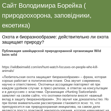
Сайт Володимира Борейка (
природоохорона, заповідники,
екоетика)
Охота и биоразнообразие: действительно ли охота
защищает природу?
Публикация швейцарской природохранной организации Wild
beim wild
https://wildbeimwild.com/en/hunt-watch-focuses-on-people-who-kill-
animals/
«Любительская охота защищает биоразнообразие» – фраза, которая
хорошо работает в политическом плане. Она звучит современно,
научно и ответственно. Охотничьи ассоциации повторяют её при
каждом удобном случае: в пресс-релизах, в ответах на консультации
и в дискуссиях с властями. Организация «Hunting Switzerland»
заявляет на своём сайте, что охотники-любители вносят «важный
вклад в защиту биоразнообразия». Это звучит как доказательство. Но
при более внимательном рассмотрении становится ясно: то, что
преподносится как природоохранная инициатива, на самом деле
является просто практикой землепользования, которая навешивает на