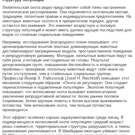
Любительская охота редко представляет собой тонко настроенное
экологическое регулирование. Она подчиняется охотничьим квотам,
традициям, патентным правам и индивидуальным предпочтениям. На
некоторых животных охотятся в приоритетном порядке, другие
остаются без внимания. Это изменяет возрастную и половую
структуру популяций и может иметь далеко идущие последствия для
видов со сложным социальным поведением.
Например, исследования благородного оленя показывают, что
целенаправленное изъятие опытных доминирующих животных
дестабилизирует миграционные модели, пространственное поведение
и репродуктивную динамику. Молодые, неопытные животные берут на
себя роли, к которым они социально не готовы. Результат:
дезорганизация групп, повышенная беспокойность и возрастающие
проблемы с прокормом, поскольку животные ведут себя иначе на
путях отступления, чем в стабильных социальных группах.
Профессор Йозеф Х. Райххольф (Josef H. Reichholf) описывает этот
механизм следующим образом: «Охота не регулирует. Она создает
перенаселенные и подавленные популяции». Экология популяций
показывает, что интенсивная охота вызывает компенсаторное
увеличение репродуктивной активности: более раннее половое
созревание, более крупные пометы и более высокая выживаемость
потомства. Чем интенсивнее охота, тем больше потомства
производится.
Этот эффект особенно хорошо задокументирован среди лисиц. В
подвергающихся интенсивной охоте популяциях средний возраст
резко снижается, территориальные структуры разрушаются, а темпы
размножения увеличиваются. В Швейцарии ежегодно убивают около