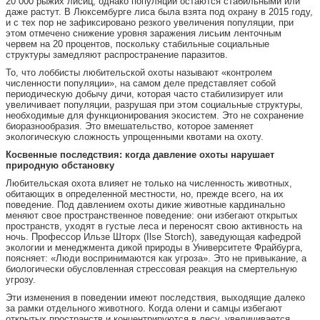
20 000 рыжих лисиц, однако популяции остаются стабильными или
даже растут. В Люксембурге лиса была взята под охрану в 2015 году,
и с тех пор не зафиксировано резкого увеличения популяции, при
этом отмечено снижение уровня заражения лисьим ленточным
червем на 20 процентов, поскольку стабильные социальные
структуры замедляют распространение паразитов.
То, что лоббисты любительской охоты называют «контролем
численности популяции», на самом деле представляет собой
периодическую добычу дичи, которая часто стабилизирует или
увеличивает популяции, разрушая при этом социальные структуры,
необходимые для функционирования экосистем. Это не сохранение
биоразнообразия. Это вмешательство, которое заменяет
экологическую сложность упрощенными квотами на охоту.
Косвенные последствия: когда давление охоты нарушает
природную обстановку
Любительская охота влияет не только на численность животных,
обитающих в определенной местности, но, прежде всего, на их
поведение. Под давлением охоты дикие животные кардинально
меняют свое пространственное поведение: они избегают открытых
пространств, уходят в густые леса и переносят свою активность на
ночь. Профессор Ильзе Шторх (Ilse Storch), заведующая кафедрой
экологии и менеджмента дикой природы в Университете Фрайбурга,
поясняет: «Люди воспринимаются как угроза». Это не привыкание, а
биологически обусловленная стрессовая реакция на смертельную
угрозу.
Эти изменения в поведении имеют последствия, выходящие далеко
за рамки отдельного животного. Когда олени и самцы избегают
открытых пространств и концентрируются в лесу, увеличивается