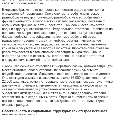
себя экологический ярлык.
Биоразнообразие – это не просто количество видов животных на
определенной территории. Оно включает в себя генетическое
разнообразие внутри популяций, разнообразие местообитаний и
функциональность экологических систем: насекомых, почвенных
организмов,грибковых сетей, растительных сообществ, качества
воды и структурного богатства. Федеральная стратегия Швейцарии по
сохранению биоразнообразия определяет основные угрозы для
биоразнообразия в Швейцарии: потеря местообитаний из-за
разрастания городов и развития инфраструктуры, интенсивное
сельское хозяйство, пестициды, световое загрязнение, изменение
климата и отсутствие связности экосистем. Любительская охота не
рассматривается в этом анализе как защитный фактор. Она не
является угрозой в строгом смысле слова, но и не является тем
инструментом, каким её часто изображают.
Любой, кто серьезно относится к биоразнообразию, должен защищать
места обитания, способствовать их взаимосвязи и уменьшать
воздействие человека. Любительская охота ничего такого не делает.
Она ежегодно изымает из экосистем около 76 000 диких копытных и
22 000 хищников, изменяет социальные структуры, создает охотничье
давление и приводит к изменениям в поведении, а каждое изъятие
связано с политически установленными квотами, а не с
экологическими целями. Это может быть в определенной степени
эффективным в отдельных местах. Однако с научной точки зрения
нет оснований использовать это как доказательство пользы для
охраны природы.
Селективность и социальные структуры: как отстрел искажает
структуру популяций