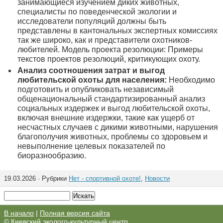
занимающиеся изучением диких животных,
специалисты по поведенческой экологии и
исследователи популяций должны быть
представлены в кантональных экспертных комиссиях
так же широко, как и представители охотников-
любителей. Модель проекта резолюции: Примеры
текстов проектов резолюций, критикующих охоту.
Анализ соотношения затрат и выгод
любительской охоты для населения:
Необходимо
подготовить и опубликовать независимый
общенациональный стандартизированный анализ
социальных издержек и выгод любительской охоты,
включая внешние издержки, такие как ущерб от
несчастных случаев с дикими животными, нарушения
благополучия животных, проблемы со здоровьем и
невыполнение целевых показателей по
биоразнообразию.
19.03.2026 · Рубрики
Нет - спортивной охоте!
,
Новости
В начало
|
Полная версия сайта
©
Киевский эколого-культурный центр