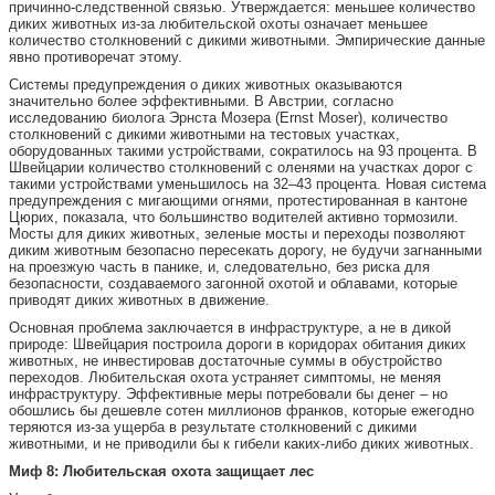
причинно-следственной связью. Утверждается: меньшее количество
диких животных из-за любительской охоты означает меньшее
количество столкновений с дикими животными. Эмпирические данные
явно противоречат этому.
Системы предупреждения о диких животных оказываются
значительно более эффективными. В Австрии, согласно
исследованию биолога Эрнста Мозера (Ernst Moser), количество
столкновений с дикими животными на тестовых участках,
оборудованных такими устройствами, сократилось на 93 процента. В
Швейцарии количество столкновений с оленями на участках дорог с
такими устройствами уменьшилось на 32–43 процента. Новая система
предупреждения с мигающими огнями, протестированная в кантоне
Цюрих, показала, что большинство водителей активно тормозили.
Мосты для диких животных, зеленые мосты и переходы позволяют
диким животным безопасно пересекать дорогу, не будучи загнанными
на проезжую часть в панике, и, следовательно, без риска для
безопасности, создаваемого загонной охотой и облавами, которые
приводят диких животных в движение.
Основная проблема заключается в инфраструктуре, а не в дикой
природе: Швейцария построила дороги в коридорах обитания диких
животных, не инвестировав достаточные суммы в обустройство
переходов. Любительская охота устраняет симптомы, не меняя
инфраструктуру. Эффективные меры потребовали бы денег – но
обошлись бы дешевле сотен миллионов франков, которые ежегодно
теряются из-за ущерба в результате столкновений с дикими
животными, и не приводили бы к гибели каких-либо диких животных.
Миф 8: Любительская охота защищает лес