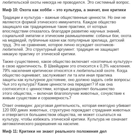
любительской охоты никогда не проводился. Это системный вопрос.
Миф 10: Охота как хобби – это культура, а значит, вне критики
Традиции и культура – важные общественные ценности. Но они не
являются формой этического иммунитета. Каждое общество
защищало как традиционные такие практики, от которых
впоследствии отказалось благодаря развитию научных знаний,
социальной эмпатии и этическим размышлениям: собачьи бои, охота
на медведей, публичные казни как популярные зрелища, детский
труд. Это не сравнение, которое лично осуждает охотников-
любителей. Это структурный аргумент: традиция не защищает
никакую практику от этической критики.
Также существенно, какое общество включает «охотничью культуру»
в свою идентичность. В Швейцарии это относится к 0,3% населения.
79% населения критически относятся к любительской охоте. Когда
общество оценивает, заслуживает ли та или иная практика
защиты как культурное достояние, оно должно задать себе вопросы:
Чья это культура? Какие ценности она передает? И как она
соотносится с ценностями, которые разделяет большинство
этого общества, – включая благополучие животных, сочувствие к
живым существам и соразмерность?
Ответ очевиден: досуговая деятельность, которая ежегодно убивает
120 000 диких животных, структурно порождает страдания животных
и отвергается большинством общества, не может ссылаться на
культуру, чтобы избежать этической критики. Культура не означает
автоматического разрешения на насилие.
Миф 11: Критики не знают реального положения дел