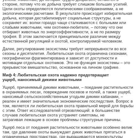
стороне, потому что их добыча требует слишком больших усилий.
Цели охоты определяются политическими соображениями, а не
экологическими расчетами. В результате происходит избирательная
добыча, которая дестабилизирует социальные структуры, а не
сохраняет их: волки гораздо чаще сталкиваются с больными или
слабыми животными, чем охотники-любители, – потому что они
отбирают животных по энергоэффективности, а не по размеру
трофея. В этом заключается принципиальное различие между
естественной регуляцией и охотой, контролируемой человеком.
Далее, регулирование экосистемы требует непрерывности во все
сезоны и десятилетия. Любительская охота ограничена сезонами,
географически фрагментирована и зависит от доступности и
мотивации отдельных охотников. Это не функция экосистемы – это
прерывистое вмешательство, основанное на личном графике.
Миф 4:
Любительская охота
надежно предотвращает
ущерб,
наносимый дикими животными
Ущерб, причиняемый дикими животными, – поедание растительности
в охраняемых лесах, повреждение посевов и полей, а также ущерб,
наносимый сельскохозяйственным угодьям дикими кабанами, –
реален и имеет значительные экономические последствия. Вопрос в
том, является ли любительская охота правильной мерой для борьбы
с этим. Ответ исследователей отрезвляющий: в большинстве
случаев любительская охота устраняет симптомы, не
затрагивая лежащие в основе проблемы структурные причины.
Ущерб леса от поедания растительности животными особенно велик
там, где давление охоты вынуждает диких животных прятаться в
ограниченных пространствах, где выращиваются монокультуры