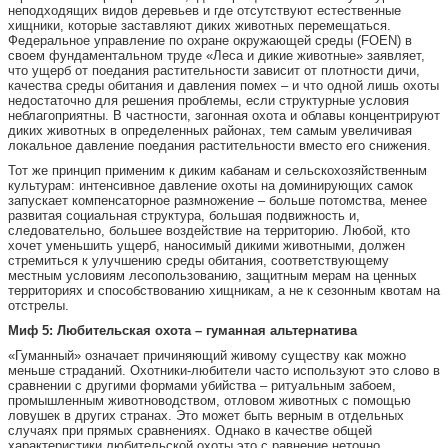
неподходящих видов деревьев и где отсутствуют естественные
хищники, которые заставляют диких животных перемещаться.
Федеральное управление по охране окружающей среды (FOEN) в
своем фундаментальном труде «Леса и дикие животные» заявляет,
что ущерб от поедания растительности зависит от плотности дичи,
качества среды обитания и давления помех – и что одной лишь охоты
недостаточно для решения проблемы, если структурные условия
неблагоприятны. В частности, загонная охота и облавы концентрируют
диких животных в определенных районах, тем самым увеличивая
локальное давление поедания растительности вместо его снижения.
Тот же принцип применим к диким кабанам и сельскохозяйственным
культурам: интенсивное давление охоты на доминирующих самок
запускает компенсаторное размножение – больше потомства, менее
развитая социальная структура, большая подвижность и,
следовательно, большее воздействие на территорию. Любой, кто
хочет уменьшить ущерб, наносимый дикими животными, должен
стремиться к улучшению среды обитания, соответствующему
местным условиям лесопользованию, защитным мерам на ценных
территориях и способствованию хищникам, а не к сезонным квотам на
отстрелы.
Миф 5: Любительская охота – гуманная альтернатива
«Гуманный» означает причиняющий живому существу как можно
меньше страданий. Охотники-любители часто используют это слово в
сравнении с другими формами убийства – ритуальным забоем,
промышленным животноводством, отловом животных с помощью
ловушек в других странах. Это может быть верным в отдельных
случаях при прямых сравнениях. Однако в качестве общей
характеристики любительской охоты это с равнение неточно.