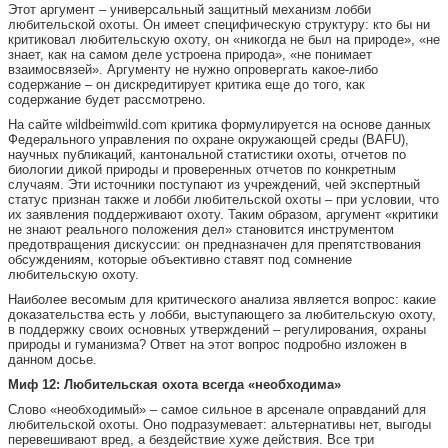
Этот аргумент – универсальный защитный механизм лобби
любительской охоты. Он имеет специфическую структуру: кто бы ни
критиковал любительскую охоту, он «никогда не был на природе», «не
знает, как на самом деле устроена природа», «не понимает
взаимосвязей». Аргументу не нужно опровергать какое-либо
содержание – он дискредитирует критика еще до того, как
содержание будет рассмотрено.
На сайте wildbeimwild.com критика формулируется на основе данных
Федерального управления по охране окружающей среды (BAFU),
научных публикаций, кантональной статистики охоты, отчетов по
биологии дикой природы и проверенных отчетов по конкретным
случаям. Эти источники поступают из учреждений, чей экспертный
статус признан также и лобби любительской охоты – при условии, что
их заявления поддерживают охоту. Таким образом, аргумент «критики
не знают реального положения дел» становится инструментом
предотвращения дискуссии: он предназначен для препятствования
обсуждениям, которые объективно ставят под сомнение
любительскую охоту.
Наиболее весомым для критического анализа является вопрос: какие
доказательства есть у лобби, выступающего за любительскую охоту,
в поддержку своих основных утверждений – регулирования, охраны
природы и гуманизма? Ответ на этот вопрос подробно изложен в
данном досье.
Миф 12: Любительская охота всегда «необходима»
Слово «необходимый» – самое сильное в арсенале оправданий для
любительской охоты. Оно подразумевает: альтернативы нет, выгоды
перевешивают вред, а бездействие хуже действия. Все три