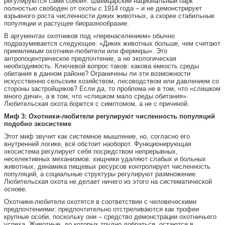
регулируются сами собой». Швейцарский национальный парк
полностью свободен от охоты с 1914 года – и не демонстрирует
взрывного роста численности диких животных, а скорее стабильные
популяции и растущее биоразнообразие.
В аргументах охотников под «перенаселением» обычно
подразумевается следующее: «Диких животных больше, чем считают
приемлемым охотники-любители или фермеры». Это
антропоцентрическое предпочтение, а не экологическая
необходимость. Ключевой вопрос таков: какова емкость среды
обитания в данном районе? Ограничены ли эти возможности
искусственно сельским хозяйством, лесоводством или давлением со
стороны застройщиков? Если да, то проблема не в том, что «слишком
много дичи», а в том, что «слишком мало среды обитания».
Любительская охота борется с симптомом, а не с причиной.
Миф 3: Охотники-любители регулируют численность популяций
подобно экосистеме
Этот миф звучит как системное мышление, но, согласно его
внутренней логике, всё обстоит наоборот. Функционирующая
экосистема регулирует себя посредством непрерывных,
неселективных механизмов: хищники удаляют слабых и больных
животных, динамика пищевых ресурсов контролирует численность
популяций, а социальные структуры регулируют размножение.
Любительская охота не делает ничего из этого на систематической
основе.
Охотники-любители охотятся в соответствии с человеческими
предпочтениями: предпочтительно отстреливаются как трофеи
крупные особи, поскольку они – средство демонстрации охотничьего
успеха. Животные, до которых трудно добраться, остаются в