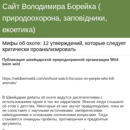
Сайт Володимира Борейка (
природоохорона, заповідники,
екоетика)
Мифы об охоте: 12 утверждений, которые следует
критически проанализировать
Публикация швейцарской природохранной организации Wild
beim wild
https://wildbeimwild.com/en/hunt-watch-focuses-on-people-who-kill-
animals/
В Швейцарии дебаты об охоте ведутся десятилетиями с
использованием одних и тех же нарративов. Многие люди слышали
об этом с детства. Некоторые из них звучат правдоподобно, пока их
не сопоставят с научными источниками, эмпирическими
наблюдениями и основными логическими вопросами. Тогда
становятся очевидны пробелы, противоречия и предвзятые
аргументы.