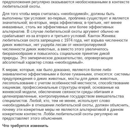
предположения регулярно оказываются необоснованными в контексте
любительской охоты.
Для того чтобы мера считалась «необходимой», должны быть
выполнены три условия: во-первых, проблема существует и является
значительной; во-вторых, мера эффективна; в-третьих, нет менее
инвазивных, столь же эффективных или более эффективных
альтернатив. В случае любительской охоты аргумент обычно не
срабатывает из-за второго и третьего условий. Кантон Женева:
любительская охота запрещена с 1974 года, нет взрыва численности
диких животных, нет ущерба лесам от неконтролируемой
численности диких животных, а вместо этого увеличилось
биоразнообразие и повысилось социальное принятие дикой
природы. Это эмпирическое доказательство, опровергающее
абсолютный характер слова «необходимый».
К мерам, которые, как было доказано, являются более либо
эквивалентно эффективными и более гуманными, относятся: системы
предупреждения о диких животных, мосты для диких животных,
лесопользование с учетом особенностей местности, способствование
хищникам, профессиональные структуры егерей, основанные на
женевской модели, обеспечение связности среды обитания и
целенаправленные, контролируемые государством вмешательства
специалистов. Любой, кто, тем не менее, использует слово
«необходимый» в отношении любительской охоты, должен объяснить,
почему эти конкретные меры не являются альтернативой в данном
конкретном контексте. Лобби любительской охоты регулярно не
предоставляет этого объяснения.
Что требуется изменить