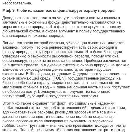
несостоятельна.
Миф 9: Любительская охота финансирует охрану природы
Доходы от патентов, плата за услуги в области охоты и взносы в
кантональные охотничьи фонды действительно направляются на
меры по охране природы. Это факт – но это не аргумент в пользу
любительской охоты, а скорее аргумент в пользу государственного
финансирования охраны природы.
Логика, согласно которой система, убивающая животных, является
законной, потому что она реинвестирует часть своих доходов в
охрану природы, структурно несостоятельна. Это было бы сродни
утверждению о законности рыболовной отрасли, потому что она
софинансирует проекты по восстановлению. Проблема заключается
не в потоке средств, а в дизайне системы: охрана природы не должна
зависеть от рекреационной деятельности, которая нарушает
экосистемы. В Швейцарии, по данным Федерального управления по
охране окружающей среды (FOEN), государственные расходы на
биоразнообразие и охрану природы составляют несколько сотен
миллионов франков в год – и лишь небольшая часть из них поступает
от сборов за охоту. Большую часть получают из налоговых
поступлений, субсидий и государственных программ.
Этот миф также скрывает тот факт, что социальные издержки
любительской охоты – ущерб от столкновений с дикими животными,
административные расходы, риски для здоровья от мяса дичи,
загрязненного свинцом, и невыполнение целей по сохранению
биоразнообразия из-за блокирования охраняемых территорий
лоббистскими группами – значительно превышают доходы от платы
за охоту. Полный, независимый анализ соотношения затрат и выгод