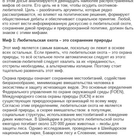
В этом досье анализируются двенадцать наиболее распространенных
мифов об охоте. Его цель не в том, чтобы осудить охотников-
любителей. Цель – разоблачить аргументы, которые редко
рассматриваются, но влияют на политические решения, формируют
общественные дебаты и обеспечивают социальное принятие. Любой,
кто хочет вести информированную дискуссию о любительской охоте,
сохранении дикой природы и природоохранной политике, должен быть
знаком с этими мифами.
Миф 1: Любительская охота – это сохранение природы
Этот миф является самым важным, поскольку он лежит в основе
всех остальных. Если принять, что любительская охота – это охрана
природы, то всё остальное почти автоматически следует из этого:
охотников-любителей следует хвалить за их «преданность»,
отстрелы необходимы, а альтернативы излишни. Поэтому стоит
тщательно развенчать этот миф.
Охрана природы означает сохранение местообитаний, содействие
биоразнообразию, минимизацию вмешательства человека в
экосистемы и защиту исчезающих видов. Это основные определения
Федерального управления по охране окружающей среды (FOEN),
Международного союза охраны природы (IUCN) и всех
существующих природоохранных организаций по всему миру.
Согласно этим определениям, любительская охота не является
охраной природы, а скорее вмешательством: в популяции,
социальные структуры, использование местообитаний и поведение
диких животных. В Швейцарии в результате любительской охоты
ежегодно погибает около 120 000 диких животных – якобы для
защиты леса. Однако исследования, проведенные в Швейцарском
национальном парке, Баварском лесу и Словении, неизменно