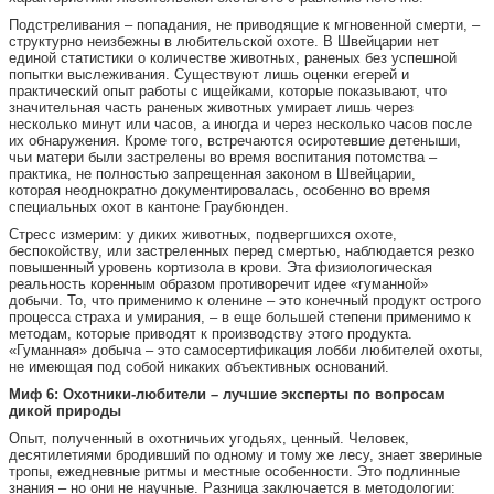
Подстреливания – попадания, не приводящие к мгновенной смерти, –
структурно неизбежны в любительской охоте. В Швейцарии нет
единой статистики о количестве животных, раненых без успешной
попытки выслеживания. Существуют лишь оценки егерей и
практический опыт работы с ищейками, которые показывают, что
значительная часть раненых животных умирает лишь через
несколько минут или часов, а иногда и через несколько часов после
их обнаружения. Кроме того, встречаются осиротевшие детеныши,
чьи матери были застрелены во время воспитания потомства –
практика, не полностью запрещенная законом в Швейцарии,
которая неоднократно документировалась, особенно во время
специальных охот в кантоне Граубюнден.
Стресс измерим: у диких животных, подвергшихся охоте,
беспокойству, или застреленных перед смертью, наблюдается резко
повышенный уровень кортизола в крови. Эта физиологическая
реальность коренным образом противоречит идее «гуманной»
добычи. То, что применимо к оленине – это конечный продукт острого
процесса страха и умирания, – в еще большей степени применимо к
методам, которые приводят к производству этого продукта.
«Гуманная» добыча – это самосертификация лобби любителей охоты,
не имеющая под собой никаких объективных оснований.
Миф 6: Охотники-любители – лучшие эксперты по вопросам
дикой природы
Опыт, полученный в охотничьих угодьях, ценный. Человек,
десятилетиями бродивший по одному и тому же лесу, знает звериные
тропы, ежедневные ритмы и местные особенности. Это подлинные
знания – но они не научные. Разница заключается в методологии: