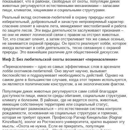
показывают, что в районах, свободных от охоты, популяции диких
животных регулируются естественными механизмами – запасами
пищи, климатом, хищниками и социальными структурами.
Реальный вклад охотников-любителей в охрану природы носит
избирательный, добровольный и зачастую непроверяемый характер:
спасение оленят в начале лета, менеджмент местообитаний и работа
по защите лесов. Эти виды деятельности заслуживают признания –
но они не имеют логической связи с правом на отстрел животных.
Тот, кто спасает оленят, а затем отстреливает тех же самых осенью,
не занимается охраной природы. Он просто реализует хобби, которое
иногда включает в себя деятельность, тесно связанную с охраной
природы. Это важнейшее различие для общественной дискуссии.
Миф 2: Без любительской охоты возникает «перенаселение»
«Перенаселение» – одно из самых эффективных слов в арсенале
лобби охотников-любителей. Оно звучит научно, вызывает
беспокойство и подразумевает необходимость действий. Однако на
самом деле в большинстве случаев, когда этот термин используется,
он является политическим конструктом, а не экологическим фактом.
Популяции диких животных регулируются сами собой благодаря
доступности пищи, емкости среды обитания, социальным структурам,
климату и болезням. В районах, где не ведется охота, животные,
имеющие собственную территорию или социальный статус,
предпочитают размножаться – это естественная система контроля
рождаемости, основанная на социальных структурах и гормонах,
которая не требует оружия. Профессор Рагнар Кинцельбах (Ragnar
Kinzelbach), зоолог из Ростокского университета, кратко выразил эту
мысль: «Охота не нужна. Если ее прекратить, популяции