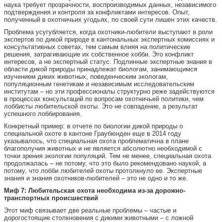
наука требует прозрачности, воспроизводимых данных, независимого
подтверждения и контроля за конфликтами интересов. Опыт,
полученный в охотничьих угодьях, по своей сути лишен этих качеств.
Проблема усугубляется, когда охотники-любители выступают в роли
экспертов по дикой природе в кантональных экспертных комиссиях и
консультативных советах, тем самым влияя на политические
решения, затрагивающие их собственное хобби. Это конфликт
интересов, а не экспертный статус. Подлинные экспертные знания в
области дикой природы принадлежат биологам, занимающимся
изучением диких животных, поведенческим экологам,
популяционным генетикам и независимым исследовательским
институтам – но эти профессионалы структурно реже задействуются
в процессах консультаций по вопросам охотничьей политики, чем
лоббисты любительской охоты. Это не совпадение, а результат
успешного лоббирования.
Конкретный пример: в отчете по биологии дикой природы о
специальной охоте в кантоне Граубюнден еще в 2014 году
указывалось, что специальная охота проблематична в плане
благополучия животных и не является абсолютно необходимой с
точки зрения экологии популяций. Тем не менее, специальная охота
продолжалась – не потому, что это было рекомендовано наукой, а
потому, что лобби любителей охоты протолкнуло ее. Экспертные
знания и знания охотников-любителей – это не одно и то же.
Миф 7: Любительская охота необходима из-за дорожно-
транспортных происшествий
Этот миф связывает две реальные проблемы – частые и
дорогостоящие столкновения с дикими животными – с ложной