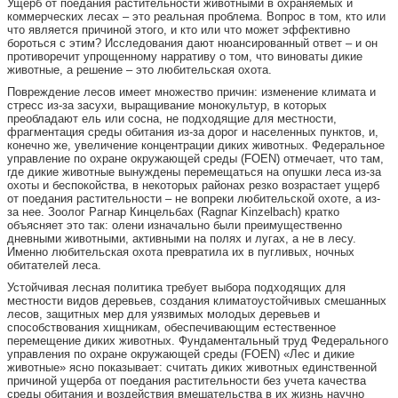
Ущерб от поедания растительности животными в охраняемых и
коммерческих лесах – это реальная проблема. Вопрос в том, кто или
что является причиной этого, и кто или что может эффективно
бороться с этим? Исследования дают нюансированный ответ – и он
противоречит упрощенному нарративу о том, что виноваты дикие
животные, а решение – это любительская охота.
Повреждение лесов имеет множество причин: изменение климата и
стресс из-за засухи, выращивание монокультур, в которых
преобладают ель или сосна, не подходящие для местности,
фрагментация среды обитания из-за дорог и населенных пунктов, и,
конечно же, увеличение концентрации диких животных. Федеральное
управление по охране окружающей среды (FOEN) отмечает, что там,
где дикие животные вынуждены перемещаться на опушки леса из-за
охоты и беспокойства, в некоторых районах резко возрастает ущерб
от поедания растительности – не вопреки любительской охоте, а из-
за нее. Зоолог Рагнар Кинцельбах (Ragnar Kinzelbach) кратко
объясняет это так: олени изначально были преимущественно
дневными животными, активными на полях и лугах, а не в лесу.
Именно любительская охота превратила их в пугливых, ночных
обитателей леса.
Устойчивая лесная политика требует выбора подходящих для
местности видов деревьев, создания климатоустойчивых смешанных
лесов, защитных мер для уязвимых молодых деревьев и
способствования хищникам, обеспечивающим естественное
перемещение диких животных. Фундаментальный труд Федерального
управления по охране окружающей среды (FOEN) «Лес и дикие
животные» ясно показывает: считать диких животных единственной
причиной ущерба от поедания растительности без учета качества
среды обитания и воздействия вмешательства в их жизнь научно