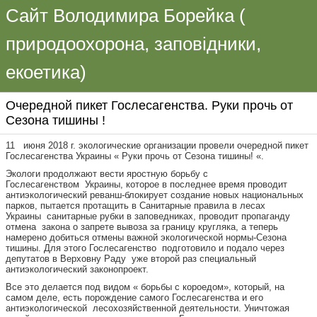
Сайт Володимира Борейка (
природоохорона, заповідники,
екоетика)
Очередной пикет Гослесагенства. Руки прочь от
Сезона тишины !
11 июня 2018 г. экологические организации провели очередной пикет
Гослесагенства Украины « Руки прочь от Сезона тишины! «.
Экологи продолжают вести яростную борьбу с
Гослесагенством Украины, которое в последнее время проводит
антиэкологический реванш-блокирует создание новых национальных
парков, пытается протащить в Санитарные правила в лесах
Украины санитарные рубки в заповедниках, проводит пропаганду
отмена закона о запрете вывоза за границу кругляка, а теперь
намерено добиться отмены важной экологической нормы-Сезона
тишины. Для этого Гослесагенство подготовило и подало через
депутатов в Верховну Раду уже второй раз специальный
антиэкологический законопроект.
Все это делается под видом « борьбы с короедом», который, на
самом деле, есть порождение самого Гослесагенства и его
антиэкологической лесохозяйственной деятельности. Уничтожая