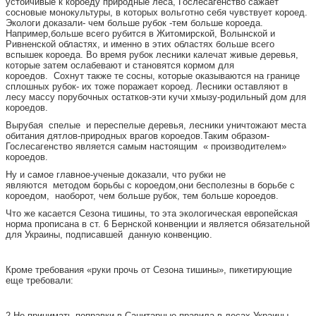
устойчивые к короеду природные леса, Гослесагенство сажает
сосновые монокультуры, в которых вольготно себя чувствует короед.
Экологи доказали- чем больше рубок -тем больше короеда.
Например,больше всего рубится в Житомирской, Волынской и
Ривненской областях, и именно в этих областях больше всего
вспышек короеда. Во время рубок лесники калечат живые деревья,
которые затем ослабевают и становятся кормом для
короедов. Сохнут также те сосны, которые оказываются на границе
сплошных рубок- их тоже поражает короед. Лесники оставляют в
лесу массу порубочных остатков-эти кучи хмызу-родильный дом для
короедов.
Вырубая спелые и переспелые деревья, лесники уничтожают места
обитания дятлов-природных врагов короедов.Таким образом-
Гослесагенство является самым настоящим « производителем»
короедов.
Ну и самое главное-ученые доказали, что рубки не
являются методом борьбы с короедом,они бесполезны в борьбе с
короедом, наоборот, чем больше рубок, тем больше короедов.
Что же касается Сезона тишины, то эта экологическая европейская
норма прописана в ст. 6 Бернской конвенции и является обязательной
для Украины, подписавшей данную конвенцию.
Кроме требования «руки прочь от Сезона тишины», пикетирующие
еще требовали:
2.Не принимать поправки в Санитарные правила в лесах Украины,