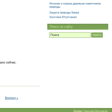
Лечение и охрана деревьев-памятников
природы
Защита природы Киева
Зооэтика Ютуб канал
Поиск по сайту
ано сейчас.
Вперед »
Design:
Николай Мясников
.