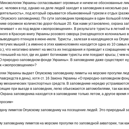
что Минэкологии Украины согласовывает огромные и ничем не обоснованные л
ыс. человек в год ,однако на деле людей заходит в заповедник в несколько ра
деятельность», под который скрывается обыкновенный туризм и отдых (разжи
и Опукского заповедника). По сути заповедник превращен в один большой пляж
нике огромное количество дорог-больше 20. Как нами установлено, охрана з
лечивает « их под видом «экопросвещения». В результате туристы в летний 
ого в Красную книгу Украины розового скворца (гнездящегося колониально в 
и выводящего птенцов в июне-июле. Туристы , залезая в находящиеся на Опук
 летучих мышей ( а именно в этих каменоломнях находится одна из 10 самых 
кз.), что негативно влияет на места их гнездования и приводит к сокращению ч
етенышей на пол, где их давят ботинками туристы или поедают крысы, ( чем
«О природно-заповедном фонде Украины». В заповеднике даже существуют ну
 к «экопросвещению»?
гии Украины выдает Опукскому заповеднику лимиты на морские прогулки люд
плавсредств в день), хотя ст. 16 Закона Украины «О природно-заповедном ф
у механических транспортных средств. В заповеднике нередко устраиваются
ящие при вьезде в заповедник, легко обьезжаются автомобилями, так как вок
Охрана заповедника находится в заповеднике только летом, а другое время г
просим=
ыдачу лимитов Опукскому заповеднику на посещение людей. Это природный за
у заповеднику лимитов на морские прогулки по заповедной акватории, так как