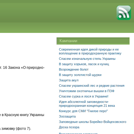
Кампании
Современная идея дикой природы и ее
воплощение в природохранную практику
Спасем изначальную степь Украины
В защиту хорьков, ласок и куниц
. 16 Закона «О природно-
Возрождение болот
В защиту золотистой щурки
Защита акул
Спасем украинский лес и редкие растения
Уничтожим охотничьи вышки в ПЗФ
Спасем сурка и лося в Украине!
Идея абсолютной заповедности-
природоохранная концепция 21 века
Конкурс для СМИ "Гнилое перо"
 в Красную книгу Украины
Зоозащита
Заповедные школы Борейко-Войцеховского
Доска позора
зимовку (фото 7).