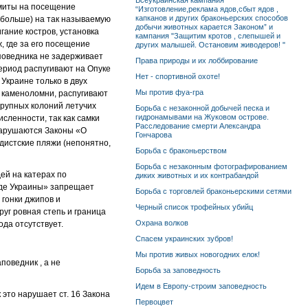
Всеукраинская кампания
имиты на посещение
“Изготовление,реклама ядов,сбыт ядов ,
капканов и других браконьерских способов
з больше) на так называемую
добычи животных карается Законом” и
гание костров, установка
кампания "Защитим кротов , слепышей и
, где за его посещение
других малышей. Остановим живодеров! "
аповедника не задерживает
Права природы и их лоббирование
период распугивают на Опуке
Нет - спортивной охоте!
Украине только в двух
Мы против фуа-гра
е каменоломни, распугивают
крупных колоний летучих
Борьба с незаконной добычей песка и
гидронамывами на Жуковом острове.
исленности, так как самки
Расследование смерти Александра
 нарушаются Законы «О
Гончарова
дистские пляжи (непонятно,
Борьба с браконьерством
Борьба с незаконным фотографированием
ей на катерах по
диких животных и их контрабандой
онде Украины» запрещает
Борьба с торговлей браконьерскими сетями
 гонки джипов и
Черный список трофейных убийц
руг ровная степь и граница
Охрана волков
ода отсутствует.
Спасем украинских зубров!
Мы против живых новогодних елок!
поведник , а не
Борьба за заповедность
Идем в Европу-строим заповедность
 это нарушает ст. 16 Закона
Первоцвет