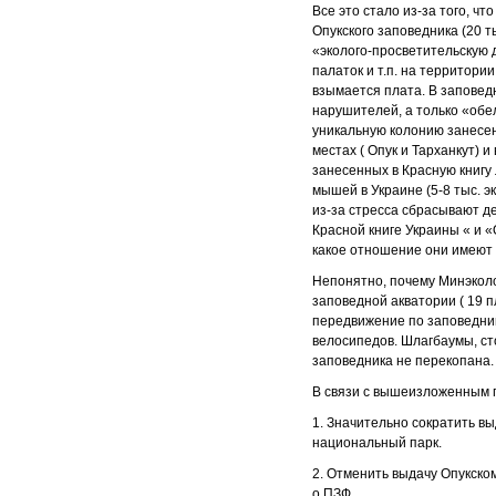
Все это стало из-за того, 
Опукского заповедника (20 т
«эколого-просветительскую 
палаток и т.п. на территори
взымается плата. В заповед
нарушителей, а только «обе
уникальную колонию занесенн
местах ( Опук и Тарханкут) 
занесенных в Красную книгу
мышей в Украине (5-8 тыс. э
из-за стресса сбрасывают д
Красной книге Украины « и 
какое отношение они имеют
Непонятно, почему Минэколо
заповедной акватории ( 19 
передвижение по заповедник
велосипедов. Шлагбаумы, сто
заповедника не перекопана. 
В связи с вышеизложенным 
1. Значительно сократить в
национальный парк.
2. Отменить выдачу Опукском
о ПЗФ.