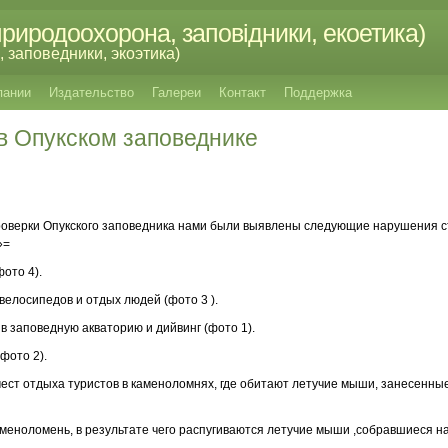
риродоохорона, заповідники, екоетика)
 заповедники, экоэтика)
пании
Издательство
Галереи
Контакт
Поддержка
в Опукском заповеднике
роверки Опукского заповедника нами были выявлены следующие нарушения ст
»=
ото 4).
велосипедов и отдых людей (фото 3 ).
в заповедную акваторию и дийвинг (фото 1).
фото 2).
ест отдыха туристов в каменоломнях, где обитают летучие мыши, занесенные
меноломень, в результате чего распугиваются летучие мыши ,собравшиеся на 