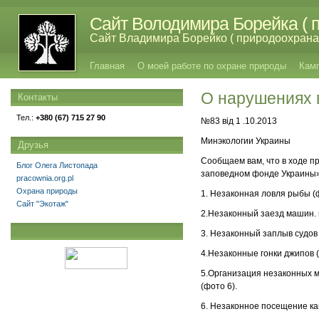
Сайт Володимира Борейка ( п
Сайт Владимира Борейко ( природоохрана,
Главная
О моей работе по охране природы
Кам
О нарушениях 
Контакты
Тел.:
+380 (67) 715 27 90
№83 від 1 .10.2013
Минэкологии Украины
Друзья
Сообщаем вам, что в ходе п
Блог Олега Листопада
заповедном фонде Украины
pracownia.org.pl
Охрана природы
1. Незаконная ловля рыбы (ф
Сайт "Экотаж"
2.Незаконный заезд машин. 
3. Незаконный заплыв судов 
4.Незаконные гонки джипов (
5.Организация незаконных м
(фото 6).
6. Незаконное посещение ка