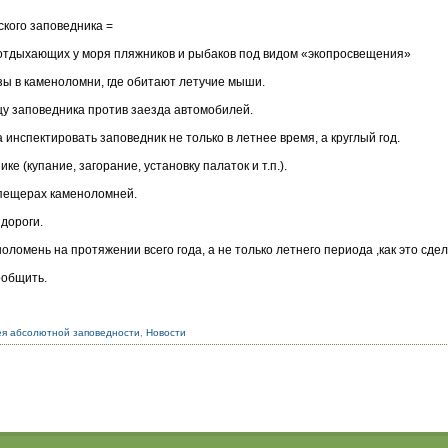
ского заповедника =
 отдыхающих у моря пляжников и рыбаков под видом «экопросвещения»
зы в каменоломни, где обитают летучие мыши.
цу заповедника против заезда автомобилей.
 инспектировать заповедник не только в летнее время, а круглый год.
ке (купание, загорание, установку палаток и т.п.).
 пещерах каменоломней.
 дороги.
ломень на протяжении всего года, а не только летнего периода ,как это сдел
ообщить.
ея абсолютной заповедности
,
Новости