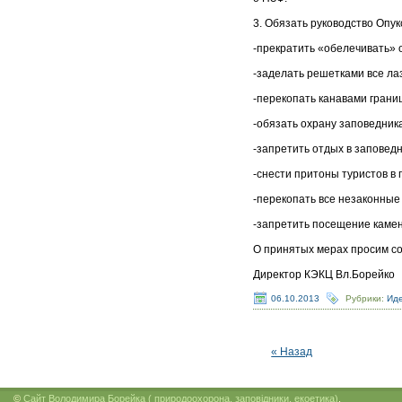
3. Обязать руководство Опук
-прекратить «обелечивать»
-заделать решетками все ла
-перекопать канавами грани
-обязать охрану заповедника
-запретить отдых в заповедни
-снести притоны туристов в
-перекопать все незаконные
-запретить посещение камено
О принятых мерах просим с
Директор КЭКЦ Вл.Борейко
06.10.2013
Рубрики:
Ид
« Назад
©
Сайт Володимира Борейка ( природоохорона, заповідники, екоетика)
.