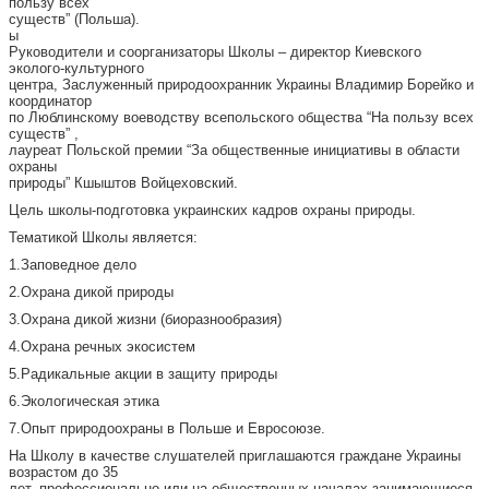
пользу всех
существ” (Польша).
ы
Руководители и соорганизаторы Школы – директор Киевского
эколого-культурного
центра, Заслуженный природоохранник Украины Владимир Борейко и
координатор
по Люблинскому воеводству всепольского общества “На пользу всех
существ” ,
лауреат Польской премии “За общественные инициативы в области
охраны
природы” Кшыштов Войцеховский.
Цель школы-подготовка украинских кадров охраны природы.
Тематикой Школы является:
1.Заповедное дело
2.Охрана дикой природы
3.Охрана дикой жизни (биоразнообразия)
4.Охрана речных экосистем
5.Радикальные акции в защиту природы
6.Экологическая этика
7.Опыт природоохраны в Польше и Евросоюзе.
На Школу в качестве слушателей приглашаются граждане Украины
возрастом до 35
лет, профессионально или на общественных началах занимающиеся