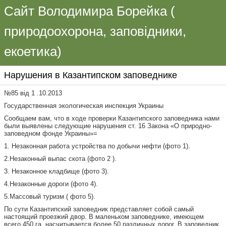
Сайт Володимира Борейка (
природоохорона, заповідники,
екоетика)
Нарушения в Казантипском заповеднике
№85 від 1 .10.2013
Государственная экологическая инспекция Украины
Сообщаем вам, что в ходе проверки Казантипского заповедника нами
были выявлены следующие нарушения ст. 16 Закона «О природно-
заповедном фонде Украины»=
1. Незаконная работа устройства по добычи нефти (фото 1).
2.Незаконный выпас скота (фото 2 ).
3. Незаконное кладбище (фото 3).
4.Незаконные дороги (фото 4).
5.Массовый туризм ( фото 5).
По сути Казантипский заповедник представляет собой самый
настоящий проезжий двор. В маленьком заповеднике, имеющем
всего 450 га, насчитывается более 50 различных дорог. В заповедник