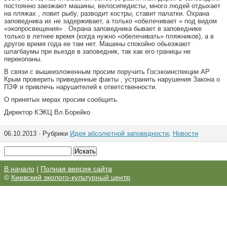
постоянно заезжают машины, велосипедисты, много людей отдыхает
на пляжах , ловит рыбу, разводит костры, ставит палатки. Охрана
заповедника их не задерживает, а только «обелечивает « под видом
«экопросвещения» . Охрана заповедника бывает в заповеднике
только в летнее время (когда нужно «обелечивать» пляжников), а в
другое время года ее там нет. Машины спокойно обьезжают
шлагбаумы при вьезде в заповедник, так как его границы не
перекопаны.
В связи с вышеизложенным просим поручить Госэкоинспекции АР
Крым проверить приведенные факты , устранить нарушения Закона о
ПЗФ и привлечь нарушителей к ответственности.
О принятых мерах просим сообщить.
Директор КЭКЦ Вл.Борейко
06.10.2013 · Рубрики
Идея абсолютной заповедности
,
Новости
В начало
|
Полная версия сайта
©
Киевский эколого-культурный центр