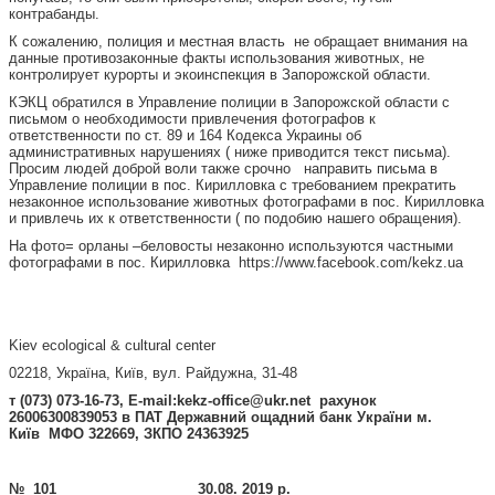
контрабанды.
К сожалению, полиция и местная власть не обращает внимания на
данные противозаконные факты использования животных, не
контролирует курорты и экоинспекция в Запорожской области.
КЭКЦ обратился в Управление полиции в Запорожской области с
письмом о необходимости привлечения фотографов к
ответственности по ст. 89 и 164 Кодекса Украины об
административных нарушениях ( ниже приводится текст письма).
Просим людей доброй воли также срочно направить письма в
Управление полиции в пос. Кирилловка с требованием прекратить
незаконное использование животных фотографами в пос. Кирилловка
и привлечь их к ответственности ( по подобию нашего обращения).
На фото= орланы –беловосты незаконно используются частными
фотографами в пос. Кирилловка https://www.facebook.com/kekz.ua
Kiev ecological & cultural center
02218, Україна, Київ, вул. Райдужна, 31-48
т (073) 073-16-73, E-maіl:
kekz-office@ukr.net
рахунок
26006300839053 в ПАТ Державний ощадний банк України м.
Київ МФО 322669, ЗКПО 24363925
№
101 30.08. 2019
р
.