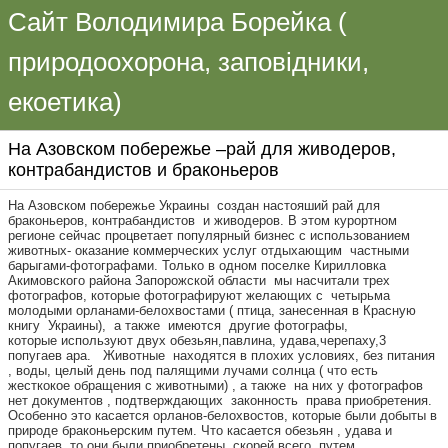
Сайт Володимира Борейка (
природоохорона, заповідники,
екоетика)
На Азовском побережье –рай для живодеров,
контрабандистов и браконьеров
На Азовском побережье Украины создан настояший рай для
браконьеров, контрабандистов и живодеров. В этом курортном
регионе сейчас процветает популярный бизнес с использованием
животных- оказание коммерческих услуг отдыхающим частными
барыгами-фотографами. Только в одном поселке Кирилловка
Акимовского района Запорожской области мы насчитали трех
фотографов, которые фотографируют желающих с четырьма
молодыми орланами-белохвостами ( птица, занесенная в Красную
книгу Украины), а также имеются другие фотографы,
которые используют двух обезьян,павлина, удава,черепаху,3
попугаев ара. Животные находятся в плохих условиях, без питания
, воды, целый день под палящими лучами солнца ( что есть
жесткокое обращения с животными) , а также на них у фотографов
нет документов , подтверждающих законность права приобретения.
Особенно это касается орланов-белохвостов, которые были добыты в
природе браконьерским путем. Что касается обезьян , удава и
попугаев, то они были приобретены, скорей всего, путем