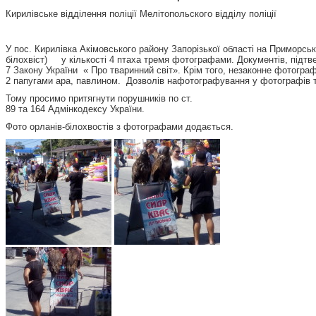
Кирилівське відділення поліції Мелітопольского відділу поліції
У пос. Кирилівка Акімовського району Запорізької області на Приморсь
білохвіст) у кількості 4 птаха тремя фотографами. Документів, підтв
7 Закону України « Про тваринний світ». Крім того, незаконне фотогр
2 папугами ара, павлином. Дозволів нафотографування у фотографів 
Тому просимо притягнути порушників по ст.
89 та 164 Адмінкодексу України.
Фото орланів-білохвостів з фотографами додається.