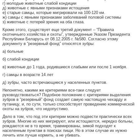
г) молодые животные слабой кондиции
д) животные с явными признаками истощения
е) старые самцы, которые мигрировали на 100-120 км.
ж) самцы с явными признаками заболеваний половой системы
з) животные с потерей зрения на оба глаза.
Кроме этого, существует еще третий документ – “Правила
охотничьего хозяйства и охоты”, утвержденные Указом Президента
Республики Беларусь от 08.12.2005 г. №580. Согласно этому
документу в “резервный фонд” относятся зубры:
а) больные
б) слабой кондиции
в) животные до 1 года, родившиеся слабыми или после 1 ноября.
г) самцы в возрасте 14 лет
д) зубры, часто встречающиеся у населенных пунктов.
Непонятно, какими же критериями все-таки следует
руководствоваться? Подобное положение с критериями выделения
зубров в “резервный” фонд создает самую настоящую чехарду и
путаницу, и, по сути, только способствует проведению коммерческой
охоты на зубров, что недопустимо.
Дело в том, что под эти критерии можно подвести практически всех
зубров. Многие из них мигрируют, или истощаются, нередко больны,
рождаются не в то время, травмированы, зимой подходят к
населенным пунктам в поисках пищи. Но в этом случае их нужно
лечить или лучше кормить, а не убивать.