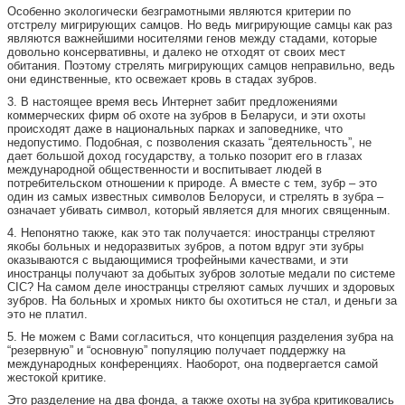
Особенно экологически безграмотными являются критерии по
отстрелу мигрирующих самцов. Но ведь мигрирующие самцы как раз
являются важнейшими носителями генов между стадами, которые
довольно консервативны, и далеко не отходят от своих мест
обитания. Поэтому стрелять мигрирующих самцов неправильно, ведь
они единственные, кто освежает кровь в стадах зубров.
3. В настоящее время весь Интернет забит предложениями
коммерческих фирм об охоте на зубров в Беларуси, и эти охоты
происходят даже в национальных парках и заповеднике, что
недопустимо. Подобная, с позволения сказать “деятельность”, не
дает большой доход государству, а только позорит его в глазах
международной общественности и воспитывает людей в
потребительском отношении к природе. А вместе с тем, зубр – это
один из самых известных символов Белоруси, и стрелять в зубра –
означает убивать символ, который является для многих священным.
4. Непонятно также, как это так получается: иностранцы стреляют
якобы больных и недоразвитых зубров, а потом вдруг эти зубры
оказываются с выдающимися трофейными качествами, и эти
иностранцы получают за добытых зубров золотые медали по системе
CIC? На самом деле иностранцы стреляют самых лучших и здоровых
зубров. На больных и хромых никто бы охотиться не стал, и деньги за
это не платил.
5. Не можем с Вами согласиться, что концепция разделения зубра на
“резервную” и “основную” популяцию получает поддержку на
международных конференциях. Наоборот, она подвергается самой
жестокой критике.
Это разделение на два фонда, а также охоты на зубра критиковались