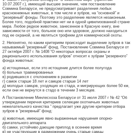
10.07.2007 г.), имеющий высшее значение, чем постановление
Совмина Беларуси, не предусматривает разделения любых
краснокнижных животных, в том числе и зубров, на “основной” и
“резервный” фонды. Поэтому это разделение является незаконным.
Более того, подобной практики нет ни в одной цивилизованной стране
мира. Любое редкое животное, занесенное в Красную книгу, вне
зависимости от того, больное оно или здоровое, должно находиться
под ее охраной, а не являться трофеем для коммерческой охоты.
2. Непонятно, по каким критериям происходит выделение зубров в так
называемый “резервный” фонд. Постановление Совмина Беларуси от
27 октября 2007 г. № 1408 “О некоторых вопросах охраны и
рационального использования зубров” относит к зубрам “резервного”
фонда животных:
а) истощенных, если это истощение длится более полугода
б) больных травмированных
в) родившихся с отклонением в развитии
г) самок старше 18 лет и самцов старше 14 лет
д) молодых самцов, уходящих из стада, и мигрирующих более 50 км,
если они не вернутся в стадо в течении 3 месяцев.
А Постановление Минлесхоза Беларуси от 31 июля 2007 г № 42 “Об
утверждении перечня критериев селекции охотничьих животных
нежелательного качества ” предлагает уже другие критерии отбора
зубров в “резервный” фонд:
а) животные, имеющие явно выраженные нарушения опорно-
двигательного аппарата
б) самки, устойчиво дающие приплод в осеннее время
в) не участвующие в размножении очень старые самцы