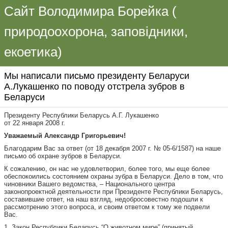
Сайт Володимира Борейка (
природоохорона, заповідники,
екоетика)
Мы написали письмо президенту Беларуси
А.Лукашенко по поводу отстрела зубров в
Беларуси
Президенту Республики Беларусь А.Г. Лукашенко
от 22 января 2008 г.
Уважаемый Александр Григорьевич!
Благодарим Вас за ответ (от 18 декабря 2007 г. № 05-6/1587) на наше
письмо об охране зубров в Беларуси.
К сожалению, он нас не удовлетворил, более того, мы еще более
обеспокоились состоянием охраны зубра в Беларуси. Дело в том, что
чиновники Вашего ведомства, – Национального центра
законопроектной деятельности при Президенте Республики Беларусь,
составившие ответ, на наш взгляд, недобросовестно подошли к
рассмотрению этого вопроса, и своим ответом к тому же подвели
Вас.
1. Закон Республики Беларусь “О животном мире” (принятый