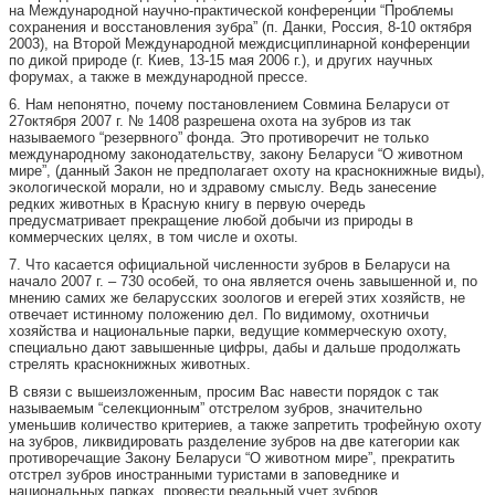
на Международной научно-практической конференции “Проблемы
сохранения и восстановления зубра” (п. Данки, Россия, 8-10 октября
2003), на Второй Международной междисциплинарной конференции
по дикой природе (г. Киев, 13-15 мая 2006 г.), и других научных
форумах, а также в международной прессе.
6. Нам непонятно, почему постановлением Совмина Беларуси от
27октября 2007 г. № 1408 разрешена охота на зубров из так
называемого “резервного” фонда. Это противоречит не только
международному законодательству, закону Беларуси “О животном
мире”, (данный Закон не предполагает охоту на краснокнижные виды),
экологической морали, но и здравому смыслу. Ведь занесение
редких животных в Красную книгу в первую очередь
предусматривает прекращение любой добычи из природы в
коммерческих целях, в том числе и охоты.
7. Что касается официальной численности зубров в Беларуси на
начало 2007 г. – 730 особей, то она является очень завышенной и, по
мнению самих же беларусских зоологов и егерей этих хозяйств, не
отвечает истинному положению дел. По видимому, охотничьи
хозяйства и национальные парки, ведущие коммерческую охоту,
специально дают завышенные цифры, дабы и дальше продолжать
стрелять краснокнижных животных.
В связи с вышеизложенным, просим Вас навести порядок с так
называемым “селекционным” отстрелом зубров, значительно
уменьшив количество критериев, а также запретить трофейную охоту
на зубров, ликвидировать разделение зубров на две категории как
противоречащие Закону Беларуси “О животном мире”, прекратить
отстрел зубров иностранными туристами в заповеднике и
национальных парках, провести реальный учет зубров.