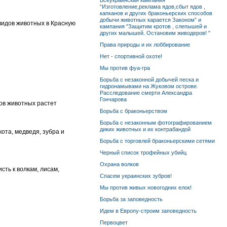
Всеукраинская кампания
“Изготовление,реклама ядов,сбыт ядов ,
капканов и других браконьерских способов
добычи животных карается Законом” и
 видов животных в Красную
кампания "Защитим кротов , слепышей и
других малышей. Остановим живодеров! "
Права природы и их лоббирование
Нет - спортивной охоте!
Мы против фуа-гра
Борьба с незаконной добычей песка и
гидронамывами на Жуковом острове.
Расследование смерти Александра
Гончарова
дов животных растет
Борьба с браконьерством
Борьба с незаконным фотографированием
диких животных и их контрабандой
ота, медведя, зубра и
Борьба с торговлей браконьерскими сетями
Черный список трофейных убийц
Охрана волков
сть к волкам, лисам,
Спасем украинских зубров!
Мы против живых новогодних елок!
Борьба за заповедность
Идем в Европу-строим заповедность
Первоцвет