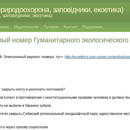
риродоохорона, заповідники, екоетика)
 заповедники, экоэтика)
пании
Издательство
Галереи
Контакт
Поддержка
вый номер Гуманитарного экологического
ой. Электронный вариант номера тут=
http://ecoethics.com.ua/wp-content/uplo
 закрыть охоту и разогнать охотников?
у вступает в противоречие с конституционными правами человека и должно б
уть не выбили в Украине зубров
хотели закрыть Сеймский региональный ландшафтный парк, единственное мес
ота через призму социологии