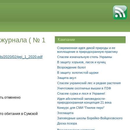
 журнала ( № 1
Кампании
Современная идея дикой природы и ее
воплощение в природохранную практику
ads/2020/02/gej_1_2020.pdf
Спасем изначальную степь Украины
В защиту хорьков, ласок и куниц
Возрождение болот
В защиту золотистой щурки
Защита акул
Спасем украинский лес и редкие растения
Уничтожим охотничьи вышки в ПЗФ
Спасем сурка и лося в Украине!
ыть отменено
Идея абсолютной заповедности-
природоохранная концепция 21 века
Конкурс для СМИ "Гнилое перо"
Зоозащита
то обитания в Сумской
Заповедные школы Борейко-Войцеховского
Доска позора