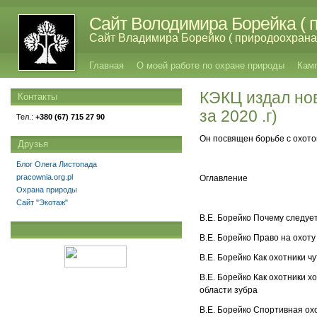
Сайт Володимира Борейка ( п
Сайт Владимира Борейко ( природоохрана,
Главная
О моей работе по охране природы
Кам
КЭКЦ издал но
Контакты
за 2020 .г)
Тел.:
+380 (67) 715 27 90
Он посвящен борьбе с охот
Друзья
Блог Олега Листопада
pracownia.org.pl
Оглавление
Охрана природы
Сайт "Экотаж"
В.Е. Борейко Почему следует
В.Е. Борейко Право на охот
В.Е. Борейко Как охотники ч
В.Е. Борейко Как охотники 
области зубра
В.Е. Борейко Спортивная ох