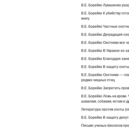
В.Е. Борейко Лукашенко ра
В.Е. Борейко К убийству го
книгу
В.Е. Борейко Частные охот
В.Е. Борейко Деградация ох
В.Е. Борейко Охотники все 
В.Е. Борейко В Украине из-з
В.Е. Борейко Благодаря зан
В.Е. Борейко В защиту охот
В.Е. Борейко Охотники — гл
редких хищных птиц
В.Е. Борейко Запретить про
В.Е. Борейко Ложь на крови.
шакалам, собакам, котам и 
Литература против охоты (о
В.Е. Борейко В защиту депу
Письмо ученых-биологов про