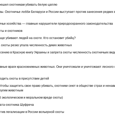
зрешил охотникам убивать белую цаплю
товы. Охотничье лобби Беларуси и России выступает против занесения редких
ничьи хозяйства — главные нарушители природоохранного законодательства
оты и охотников
чаще убивают людей на охоте. Кто остановит убийц?
а охоты резко упала численность диких животных
есению в Красную книгу Украины и запрета охоты численность охотничьих ви
ы
авные враги краснокнижных животных. Они уничтожали и уничтожают лесного к
водить охоты в присутствии детей
 Чтобы защитить свое право убивать, охотники сеют в обществе страх и ненави
другим животным
б экологическом и моральном вреде охоты)
тата-охотника Шуфреча
тив легализации в России вольерной охоты