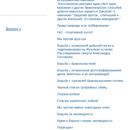
Всеукраинская кампания
“Изготовление,реклама ядов,сбыт ядов ,
капканов и других браконьерских способов
добычи животных карается Законом” и
кампания "Защитим кротов , слепышей и
других малышей. Остановим живодеров! "
Права природы и их лоббирование
Вперед »
Нет - спортивной охоте!
Мы против фуа-гра
Борьба с незаконной добычей песка и
гидронамывами на Жуковом острове.
Расследование смерти Александра
Гончарова
Борьба с браконьерством
Борьба с незаконным фотографированием
диких животных и их контрабандой
Борьба с торговлей браконьерскими сетями
Черный список трофейных убийц
Охрана волков
Спасем украинских зубров!
Мы против живых новогодних елок!
Борьба за заповедность
Идем в Европу-строим заповедность
Первоцвет