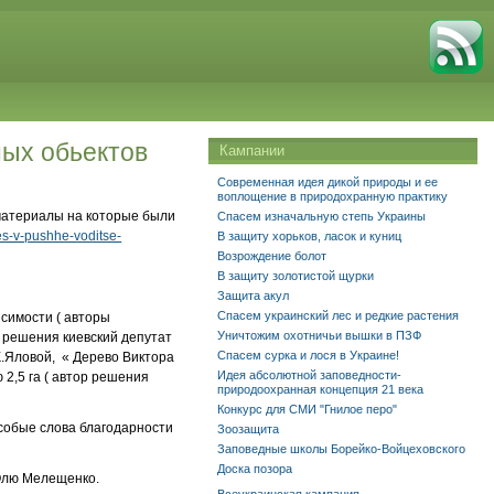
ных обьектов
Кампании
Современная идея дикой природы и ее
воплощение в природохранную практику
 материалы на которые были
Спасем изначальную степь Украины
les-v-pushhe-voditse-
В защиту хорьков, ласок и куниц
Возрождение болот
В защиту золотистой щурки
Защита акул
Спасем украинский лес и редкие растения
исимости ( авторы
Уничтожим охотничьи вышки в ПЗФ
р решения киевский депутат
Спасем сурка и лося в Украине!
К.Яловой, « Дерево Виктора
Идея абсолютной заповедности-
 2,5 га ( автор решения
природоохранная концепция 21 века
Конкурс для СМИ "Гнилое перо"
особые слова благодарности
Зоозащита
Заповедные школы Борейко-Войцеховского
Доска позора
Олю Мелещенко.