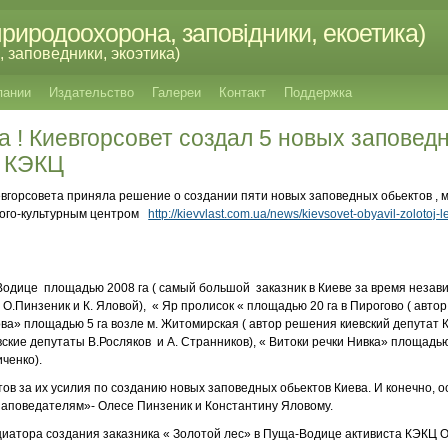
риродоохорона, заповідники, екоетика)
 заповедники, экоэтика)
пании
Издательство
Галереи
Контакт
Поддержка
 ! Киевгорсовет создал 5 новых заповед
м КЭКЦ
иевгорсовета приняла решение о создании пяти новых заповедных обьектов ,
лого-культурным центром
http://kievvlast.com.ua/news/kievsovet-obyavil-zolotoj-
Водице площадью 2008 га ( самый большой заказник в Киеве за время незав
О.Пинзеник и К. Яловой), « Яр пролисок « площадью 20 га в Пирогово ( авто
ова» площадью 5 га возле м. Житомирская ( автор решения киевский депутат 
ские депутаты В.Росляков и А. Странников), « Витоки речки Нивка» площадью
ченко).
ов за их усилия по созданию новых заповедных обьектов Киева. И конечно, 
аповедателям»- Олесе Пинзеник и Константину Яловому.
иатора создания заказника « Золотой лес» в Пуща-Водице активиста КЭКЦ 