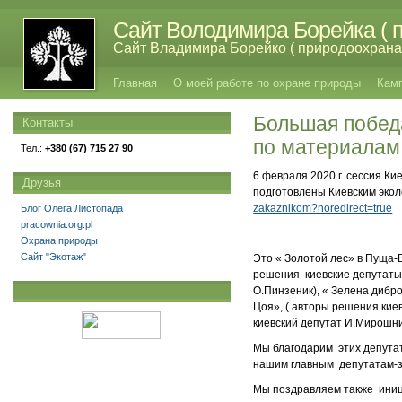
Сайт Володимира Борейка ( п
Сайт Владимира Борейко ( природоохрана,
Главная
О моей работе по охране природы
Кам
Большая победа
Контакты
по материала
Тел.:
+380 (67) 715 27 90
6 февраля 2020 г. сессия К
Друзья
подготовлены Киевским эко
zakaznikom?noredirect=true
Блог Олега Листопада
pracownia.org.pl
Охрана природы
Сайт "Экотаж"
Это « Золотой лес» в Пуща-
решения киевские депутаты 
О.Пинзеник), « Зелена дибр
Цоя», ( авторы решения киев
киевский депутат И.Мирошни
Мы благодарим этих депутат
нашим главным депутатам-з
Мы поздравляем также иниц