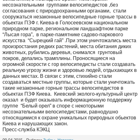
несознательными группами велосипедистов ,без
согласования с природоохранными органами, стали
сооружаться незаконные велосипедные горные трассы в
обьектах ПЗФ г. Киева-в Голосеевском национальном
природном парке, региональном ландшафтном парке
“Лысая гора”, в парке-памятнике садово-паркового
искусства “Сырецкий гай” .При этом уничтожались места
произростания редких растений, места обитания диких
животных, рубились деревья, снимался грунтовый
покров, делались трамплины. Проносящиеся на
огромной скорости с гор велосипедисты стали создавать
реальную угрозу жизни и здоровью людей, отдыхающих в
данных местах. В связи с этим, стихийно стали
создаваться местные группы, которые стали уничтожать
такие незаконные горные трассы велосипедистов в
обьектах ПЗФ Киева. Киевский эколого-культурный центр
оказал и будет оказывать информационную поддержку
группе “Белый орел” в споре с некоторыми
несознательными велосипедистами, равнодушно
относящимися к охране уникальных природных обьектов
Киева и нарушающих закон.
Пресс-служба КЭКЦ