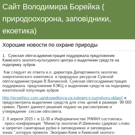
Сайт Володимира Борейка (
природоохорона, заповідники,
екоетика)
Хорошие новости по охране природы
1. Сумская облгосадминистрация поддержала предложение
Киевского эколого-культурного центра о выделении средств на
подкормку зубров
Как следует из ответа и.о. директора Департамента экологии,
энергетического комплекса и природных ресурсов Сумской
облгосадминистрации В.Вилинской, Сумская облгосадминистрация
поддержала предложение КЭКЦ о выделении средств на подкормку
конотопской популяции зубров
http://ecoethics.com.ua/
ekspeditsiya-za-zubrami-v-
sumskuyu-oblast/
и
предусмотрела выделение средств для этих целей в размере 99 000
гривен. Проект данного решения подано на рассмотрение и
утверждение сессии облсовета.
2. 8 апреля 2015 г. в 11-30 в Информагенстве УНИАН состоялась
пресс-конференция “Министр экологии И.Шевченко сдержал слово
и запретил санитарные рубки в заповедниках и заповедных
зонах “,которую провели Экоправо-Киев и Киевский эколого-