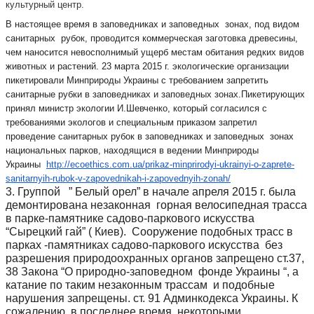
культурный центр.
В настоящее время в заповедниках и заповедных зонах, под видом
санитарных рубок, проводится коммерческая заготовка древесины,
чем наносится невосполнимый ущерб местам обитания редких видов
животных и растений. 23 марта 2015 г. экологические организации
пикетировали Минприроды Украины с требованием запретить
санитарные рубки в заповедниках и заповедных зонах.Пикетирующих
принял министр экологии И.Шевченко, который согласился с
требованиями экологов и специальным приказом запретил
проведение санитарных рубок в заповедниках и заповедных зонах
национальных парков, находящися в ведении Минприроды
Украины
http://ecoethics.com.ua/prikaz-
minprirodyi-ukrainyi-o-
zaprete-
sanitarnyih-rubok-v-
zapovednikah-i-zapovednyih-
zonah/
3. Группой ” Белый орел” в начале апреля 2015 г. была
демонтирована незаконная горная велосипедная трасса
в парке-памятнике садово-паркового искусства
“Сырецкий гай” ( Киев). Сооружение подобных трасс в
парках -памятниках садово-паркового искусства без
разрешения природоохранных органов запрещено ст.37,
38 Закона “О природно-заповедном фонде Украины “, а
катание по таким незаконным трассам и подобные
нарушения запрещены. ст. 91 Админкодекса Украины. К
сожалению, в последнее время некоторыми