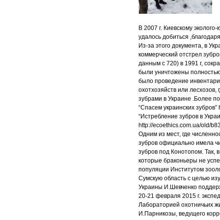
В 2007 г. Киевскому эколого
удалось добиться ,благодар
Из-за этого документа, в Ук
коммерческий отстрел зубров
данным с 720) в 1991 г, сок
были уничтожены полностью
было проведение инвентариз
охотхозяйств или лесхозов, 
зубрами в Украине .Более п
“Спасем украинских зубров” h
“Истребление зубров в Украи
http://ecoethics.com.ua/old/b83
Одним из мест, где численн
зубров официально имела чи
зубров под Конотопом. Так, 
которые браконьеры не успе
популяции Институтом зооло
Сумскую область с целью из
Украины И.Шевченко поддерж
20-21 февраля 2015 г. эксп
Лабораторией охотничьих жив
И.Парникозы, ведущего корре