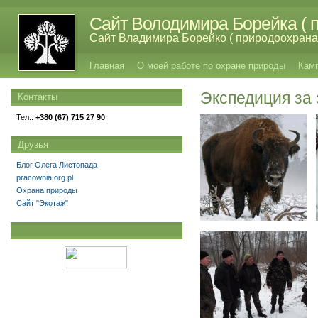
Сайт Володимира Борейка ( п
Сайт Владимира Борейко ( природоохрана,
Главная
О моей работе по охране природы
Кам
Экспедиция за
Контакты
Тел.:
+380 (67) 715 27 90
Друзья
Блог Олега Листопада
pracownia.org.pl
Охрана природы
Сайт "Экотаж"