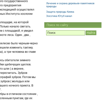
его государственного
Лечение и охрана деревьев-памятников
ого предприятия
природы
 экспедицией осуществлял
Защита природы Киева
тных Института зоологии
Зооэтика Ютуб канал
площадке, на которой
Поиск по сайту
 Только начало светать.
ом с площадкой, я увидел
ноте леса. Один , два ,
перелеске было черным-черно
решили изменить тактику.
), а три человека во главе
ись обитатели зимнего
айки щебечущих щеглов.
то шли ( а вернее,
пересчитать. Зубров
тографий зубров. Потом мы
 зубров ( молодых или
нашего ночного приюта. В
”.
убры в отличном состоянии ,
еленным пунктам, где их