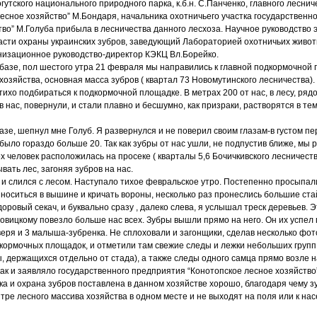
утского национального природного парка, к.б.н. С.Панченко, главного леснич
есное хозяйство” М.Бондаря, начальника охотничьего участка государственн
тво” М.Голуба прибыла в лесничества данного лесхоза. Научное руководство
асти охраны украинских зубров, заведующий Лабораторией охотничьих живо
ганизационное руководство-директор КЭКЦ Вл.Борейко.
базе, пол шестого утра 21 февраля мы направились к главной подкормочной 
 хозяйства, основная масса зубров ( квартал 73 Новомутинского лесничества).
ихо подбираться к подкормочной площадке. В метрах 200 от нас, в лесу, ряд
в нас, повернули, и стали плавно и бесшумно, как призраки, растворятся в тем
лазе, шепнул мне Голуб. Я развернулся и не поверил своим глазам-в густом 
м было гораздо больше 20. Так как зубры от нас ушли, не подпустив ближе, мы 
х человек расположилась на просеке ( кварталы 5,6 Бочичкивского лесничества
ать лес, загоняя зубров на нас.
 и слился с лесом. Наступало тихое февральское утро. Постепенно просыпал
, носиться в вышине и кричать вороны, несколько раз пронеслись большие ст
доровый секач, и буквально сразу , далеко слева, я услышал треск деревьев. Э
овицкому повезло больше нас всех. Зубры вышли прямо на него. Он их успел 
зверя и 3 малыша-зубренка. Не сплоховали и загонщики, сделав несколько фо
кормочных площадок, и отметили там свежие следы и лежки небольших групп
ы, держащихся отдельно от стада), а также следы одного самца прямо возле 
как и заявляло государственного предприятия “Конотопское лесное хозяйство
ка и охрана зубров поставлена в данном хозяйстве хорошо, благодаря чему з
тре лесного массива хозяйства в одном месте и не выходят на поля или к нас