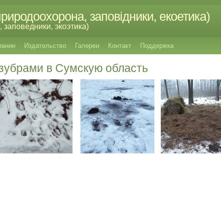
риродоохорона, заповідники, екоетика)
 заповедники, экоэтика)
пании
Издательство
Галереи
Контакт
Поддержка
 зубрами в Сумскую область