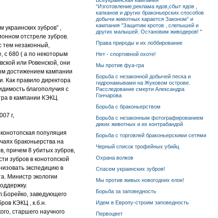
Всеукраинская кампания
“Изготовление,реклама ядов,сбыт ядов ,
капканов и других браконьерских способов
добычи животных карается Законом” и
кампания "Защитим кротов , слепышей и
м украинских зубров” ,
других малышей. Остановим живодеров! "
ионном отстреле зубров.
Права природы и их лоббирование
с тем незаконный,
, с 680 ( а по некоторым
Нет - спортивной охоте!
овской или Ровенской, они
Мы против фуа-гра
м достижением кампании
Борьба с незаконной добычей песка и
и. Как правило директора
гидронамывами на Жуковом острове.
видимость благополучия с
Расследование смерти Александра
Гончарова
нтра в кампании КЭКЦ
Борьба с браконьерством
07 г,
Борьба с незаконным фотографированием
диких животных и их контрабандой
т конотопская популяция
Борьба с торговлей браконьерскими сетями
чаях браконьерства на
Черный список трофейных убийц
в, причем 8 убитых зубров,
Охрана волков
ти зубров в конотопской
низовать экспедицию в
Спасем украинских зубров!
та. Министр экологии
Мы против живых новогодних елок!
оддержку.
Борьба за заповедность
л.Борейко, заведующего
ов КЭКЦ , к.б.н.
Идем в Европу-строим заповедность
кого, старшего научного
Первоцвет