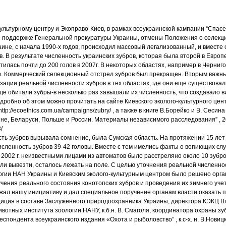
-культурному центру и Экоправо-Киев, в рамках всеукраинской кампании “Спасе
я поддержке Генеральной прокуратуры Украины, отмены Положения о селекц
раине, с начала 1990-х годов, происходил массовый легализованный, и вместе 
. В результате численность украинских зубров, которая была второй в Европе
ратилась почти до 200 голов в 2007г. В некоторых областях, например в Черниг
. Коммерческий селекционный отстрел зубров был прекращен.
Вторым важны
ации реальной численности зубров в тех областях, где они еще существовал
где обитали зубры-в несколько раз завышали их численность, что создавало 
одробно об этом можно прочитать на сайте Киевского эколого-культурного це
ttp://ecoethics.com.ua/campaigns/zubry/ , а также в книге В.Борейко и В. Сесина
не, Беларуси, Польше и России. Материалы независимого расследования” , 20
/
ость зубров вызывала сомнение, была Сумская область. На протяжении 15 ле
сленность зубров 39-42 головы. Вместе с тем имелись факты о вопиющих слу
в 2002 г. неизвестными лицами из автоматов было расстреляно около 10 зубро
ли вывезти, осталось лежать на поле. С целью уточнения реальной численнос
гии НАН Украины и Киевским эколого-культурным центром было решено орга
учения реального состояния конотопских зубров и проведения их зимнего уче
ал нашу инициативу и дал специальное поручение органам власти оказать п
едиция в составе Заслуженного природоохранника Украины, директора КЭКЦ В
отных института зоологии НАНУ, к.б.н. В. Смаголя, координатора охраны зубр
спондента всеукраинского издания «Охота и рыболовство” , к.с-х. н. В.Новиц