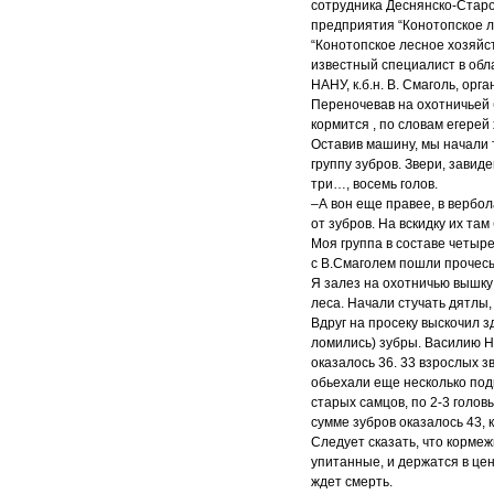
сотрудника Деснянско-Старог
предприятия “Конотопское л
“Конотопское лесное хозяйс
известный специалист в обл
НАНУ, к.б.н. В. Смаголь, ор
Переночевав на охотничьей 
кормится , по словам егерей
Оставив машину, мы начали т
группу зубров. Звери, завиде
три…, восемь голов.
–А вон еще правее, в вербо
от зубров. На вскидку их та
Моя группа в составе четыре
с В.Смаголем пошли прочесыв
Я залез на охотничью вышку
леса. Начали стучать дятлы
Вдруг на просеку выскочил з
ломились) зубры. Василию Н
оказалось 36. 33 взрослых 
обьехали еще несколько под
старых самцов, по 2-3 голов
сумме зубров оказалось 43, 
Следует сказать, что кормеж
упитанные, и держатся в цен
ждет смерть.