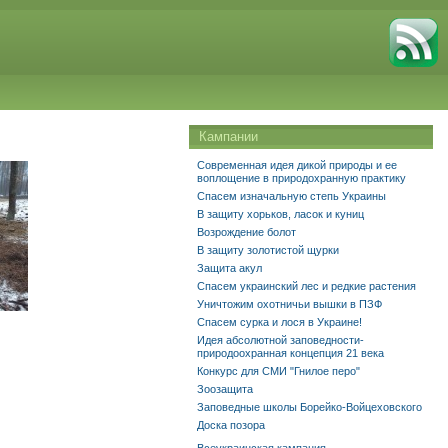
Кампании
Современная идея дикой природы и ее
воплощение в природохранную практику
Спасем изначальную степь Украины
В защиту хорьков, ласок и куниц
Возрождение болот
В защиту золотистой щурки
Защита акул
Спасем украинский лес и редкие растения
Уничтожим охотничьи вышки в ПЗФ
Спасем сурка и лося в Украине!
Идея абсолютной заповедности-
природоохранная концепция 21 века
Конкурс для СМИ "Гнилое перо"
Зоозащита
Заповедные школы Борейко-Войцеховского
Доска позора