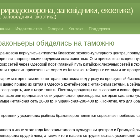
риродоохорона, заповідники, екоетика)
 заповедники, экоэтика)
пании
Издательство
Галереи
Контакт
Поддержка
Браконьеры обиделись на таможню
ранковска вернулись активисты Киевского эколого-культурного центра, прово
торговли запрещенными орудиями лова животных. Они привезли сенсационну
их сетей через Одесский порт (главный путь китайских лесочных сетей в Укр
жня тормозит привезенные морем из Китая контейнеры с сетями и не пропуск
аром матерят таможню, которая поставила под угрозу их преступный бизнес
ак давно привез из Китая в Одессу 5 контейнеров с китайскими сетями, а сейча
 возвращать, или в море топить. Поэтому продавцы на львовских и ивано-фра
запасов или предлагают сети украинского производства, которые сделаны ку
льше (китайская сеть 20-30 гр, и украинская-200-400 гр.).Понятно, что для б
м времени у украинских рыбных браконьеров появятся серьезные проблемы с
нного в июне этого года Киевским эколого-культурным центром и Громадой р
аконьерских орудий лова, а также итоги нашего сотрудничества с украинской