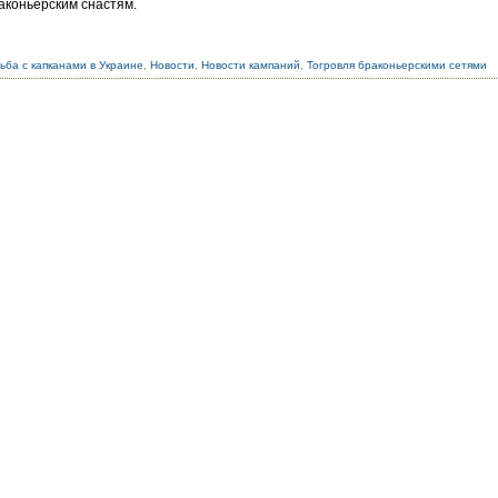
раконьерским снастям.
ьба с капканами в Украине
,
Новости
,
Новости кампаний
,
Тогровля браконьерскими сетями