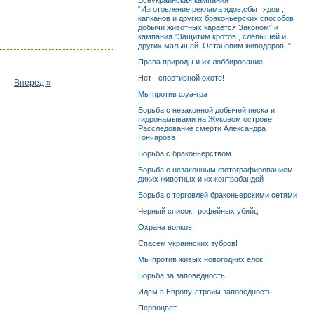
Всеукраинская кампания
“Изготовление,реклама ядов,сбыт ядов ,
капканов и других браконьерских способов
добычи животных карается Законом” и
кампания "Защитим кротов , слепышей и
других малышей. Остановим живодеров! "
Права природы и их лоббирование
Нет - спортивной охоте!
Вперед »
Мы против фуа-гра
Борьба с незаконной добычей песка и
гидронамывами на Жуковом острове.
Расследование смерти Александра
Гончарова
Борьба с браконьерством
Борьба с незаконным фотографированием
диких животных и их контрабандой
Борьба с торговлей браконьерскими сетями
Черный список трофейных убийц
Охрана волков
Спасем украинских зубров!
Мы против живых новогодних елок!
Борьба за заповедность
Идем в Европу-строим заповедность
Первоцвет