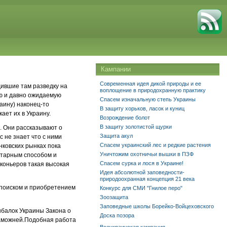
Кампании
Современная идея дикой природы и ее
дившие там разведку на
воплощение в природохранную практику
ю и давно ожидаемую
Спасем изначальную степь Украины
аину) наконец-то
В защиту хорьков, ласок и куниц
ает их в Украину.
Возрождение болот
В защиту золотистой щурки
. Они рассказывают о
Защита акул
с не знает что с ними
Спасем украинский лес и редкие растения
нковских рынках пока
Уничтожим охотничьи вышки в ПЗФ
старным способом и
Спасем сурка и лося в Украине!
раконьеров такая высокая
Идея абсолютной заповедности-
природоохранная концепция 21 века
 поиском и приобретением
Конкурс для СМИ "Гнилое перо"
Зоозащита
Заповедные школы Борейко-Войцеховского
ыбалок Украины Закона о
Доска позора
 таможней.Подобная работа