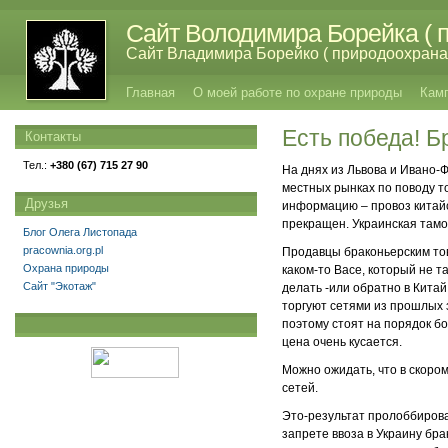
Сайт Володимира Борейка ( п
Сайт Владимира Борейко ( природоохрана,
Главная
О моей работе по охране природы
Кам
Есть победа! 
Контакты
Тел.:
+380 (67) 715 27 90
На днях из Львова и Ивано-Ф
местных рынках по поводу 
Друзья
информацию – провоз китайск
прекращен. Украинская тамо
Блог Олега Листопада
pracownia.org.pl
Продавцы браконьерским тов
Охрана природы
каком-то Васе, который не т
Сайт "Экотаж"
делать -или обратно в Китай
торгуют сетями из прошлых 
поэтому стоят на порядок бо
цена очень кусается.
Можно ожидать, что в скоро
сетей.
Это-результат пролоббирова
запрете ввоза в Украину бр