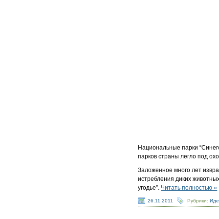
Национальные парки “Синего
парков страны легло под ох
Заложенное много лет изв
истребления диких животных
угодье”.
Читать полностью »
26.11.2011
Рубрики:
Иде