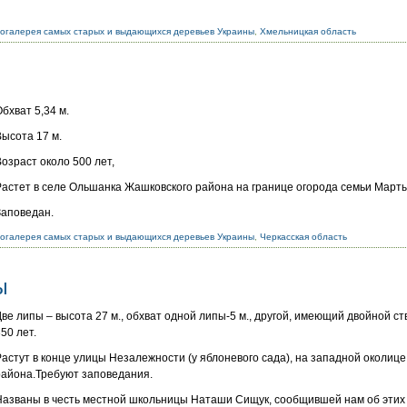
огалерея самых старых и выдающихся деревьев Украины
,
Хмельницкая область
Обхват 5,34 м.
Высота 17 м.
Возраст около 500 лет,
Растет в селе Ольшанка Жашковского района на границе огорода семьи Март
Заповедан.
огалерея самых старых и выдающихся деревьев Украины
,
Черкасская область
ы
Две липы – высота 27 м., обхват одной липы-5 м., другой, имеющий двойной ств
50 лет.
Растут в конце улицы Незалежности (у яблоневого сада), на западной околиц
района.Требуют заповедания.
Названы в честь местной школьницы Наташи Сищук, сообщившей нам об этих 