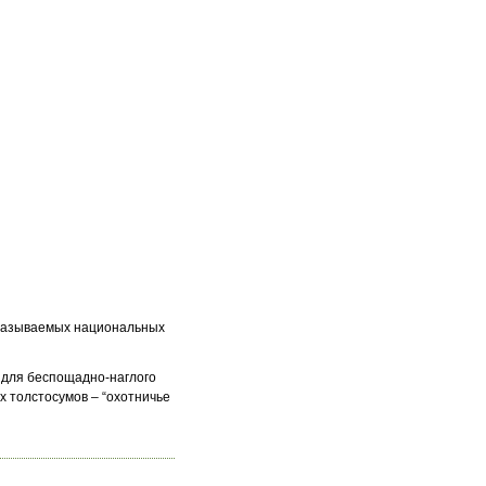
к называемых национальных
для беспощадно-наглого
х толстосумов – “охотничье