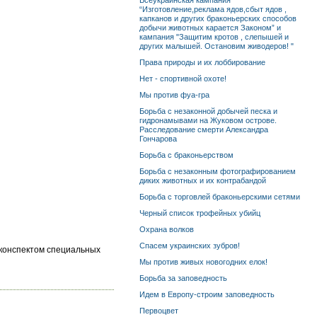
Всеукраинская кампания
“Изготовление,реклама ядов,сбыт ядов ,
капканов и других браконьерских способов
добычи животных карается Законом” и
кампания "Защитим кротов , слепышей и
других малышей. Остановим живодеров! "
Права природы и их лоббирование
Нет - спортивной охоте!
Мы против фуа-гра
Борьба с незаконной добычей песка и
гидронамывами на Жуковом острове.
Расследование смерти Александра
Гончарова
Борьба с браконьерством
Борьба с незаконным фотографированием
диких животных и их контрабандой
Борьба с торговлей браконьерскими сетями
Черный список трофейных убийц
Охрана волков
Спасем украинских зубров!
 конспектом специальных
Мы против живых новогодних елок!
Борьба за заповедность
Идем в Европу-строим заповедность
Первоцвет