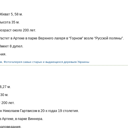
бхват 5, 58 м.
Высота 35 м.
Возраст около 200 лет.
Растет в Артеке в парке Верхнего лагеря в “Горном” возле “Русской поляны”.
Имеет 8 дупел.
ния.
ым
,
Фотогалерея самых старых и выдающихся деревьев Украины
6,27 м.
30 м.
 200 лет.
 Николаем Гартвисом в 20-х годах 19 столетия.
в Артеке, в парке Виннера.
заповедания.