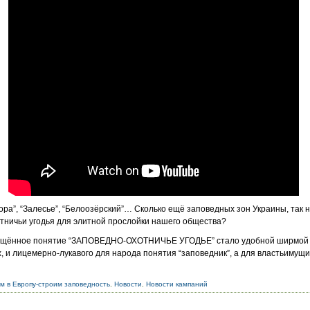
ра”, “Залесье”, “Белоозёрский”… Сколько ещё заповедных зон Украины, та
отничьи угодья для элитной прослойки нашего общества?
ращённое понятие “ЗАПОВЕДНО-ОХОТНИЧЬЕ УГОДЬЕ” стало удобной ширмой 
, и лицемерно-лукавого для народа понятия “заповедник”, а для властьимущи
м в Европу-строим заповедность
,
Новости
,
Новости кампаний