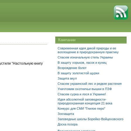
Кампании
Современная идея дикой природы и ее
воплощение в природохранную практику
Спасем изначальную степь Украины
В защиту хорьков, ласок и куниц
устили “Настольную книгу
Возрождение болот
В защиту золотистой щурки
Защита акул
Спасем украинский лес и редкие растения
Уничтожим охотничьи вышки в ПЗФ
Спасем сурка и лося в Украине!
Идея абсолютной заповедности-
природоохранная концепция 21 века
Конкурс для СМИ "Гнилое перо"
Зоозащита
Заповедные школы Борейко-Войцеховского
Доска позора