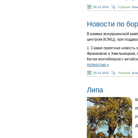
26.11.2011
Рубрики:
Кр
Новости по борь
В рамках всеукраинской кам
центром (КЭКЦ), при поддер
1. Самая приятная новость з
Франковске и Хмельницком, 
Китая контейнеров с китайс
полностью »
20.11.2011
Рубрики:
Бор
Липа
В
И
Р
Д