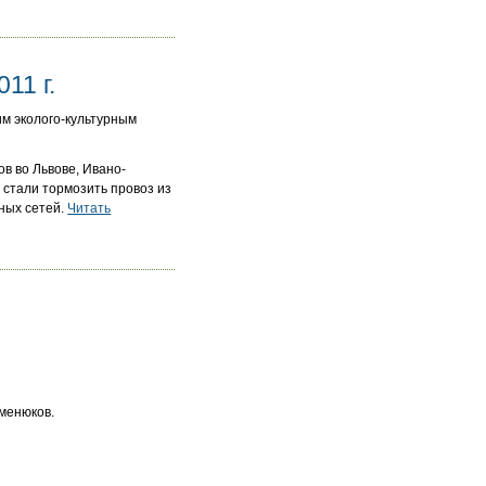
11 г.
им эколого-культурным
в во Львове, Ивано-
 стали тормозить провоз из
чных сетей.
Читать
еменюков.