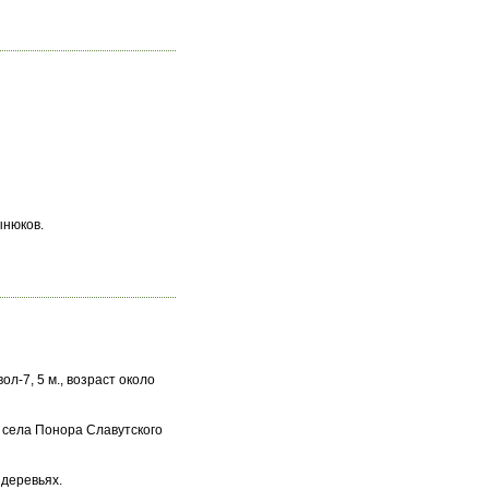
ынюков.
ол-7, 5 м., возраст около
е села Понора Славутского
деревьях.