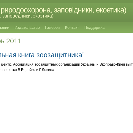
риродоохорона, заповідники, екоетика)
 заповедники, экоэтика)
пании
Издательство
Галереи
Контакт
Поддержка
рь 2011
льная книга зоозащитника”
й центр, Ассоциация зоозащитных организаций Украины и Экоправо-Киев вып
 являются В.Борейко и Г.Левина.