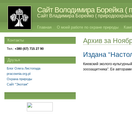
Сайт Володимира Борейка ( п
Сайт Владимира Борейко ( природоохрана,
Главная
О моей работе по охране природы
Кам
Архив за Нояб
Контакты
Тел.:
+380 (67) 715 27 90
Издана “Насто
Друзья
Киевский эколого-культурны
Блог Олега Листопада
зоозащитника”. Ее авторами
pracownia.org.pl
Охрана природы
Сайт "Экотаж"