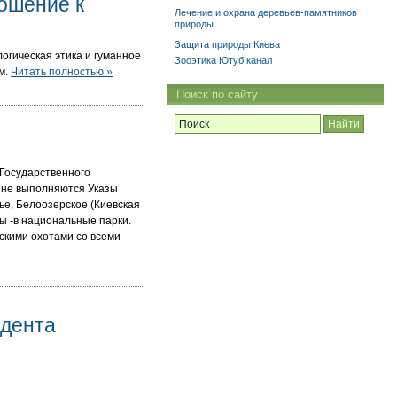
ношение к
Лечение и охрана деревьев-памятников
природы
Защита природы Киева
логическая этика и гуманное
Зооэтика Ютуб канал
ом.
Читать полностью »
Поиск по сайту
 Государственного
 не выполняются Указы
ье, Белоозерское (Киевская
ты -в национальные парки.
скими охотами со всеми
идента