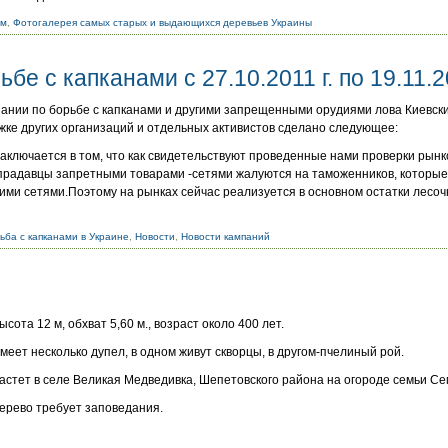
ым
,
Фотогалерея самых старых и выдающихся деревьев Украины
бе с капканами с 27.10.2011 г. по 19.11.20
пании по борьбе с капканами и другими запрещенными орудиями лова Киевск
жке других организаций и отдельных активистов сделано следующее:
аключается в том, что как свидетельствуют проведенные нами проверки рынко
прадавцы запретными товарами -сетями жалуются на таможенников, которые
кими сетями.Поэтому на рынках сейчас реализуется в основном остатки лесо
ьба с капканами в Украине
,
Новости
,
Новости кампаний
ысота 12 м, обхват 5,60 м., возраст около 400 лет.
меет несколько дупел, в одном живут скворцы, в другом-пчелиный рой.
астет в селе Великая Медведивка, Шепетовского района на огороде семьи С
ерево требует заповедания.