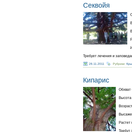
Секвойя
О
Требует лечения и заповеда
26.11.2011
Рубрики:
Кр
Кипарис
Обхват 
Высота 
Возраст
Высажен
Растет 
Требут 