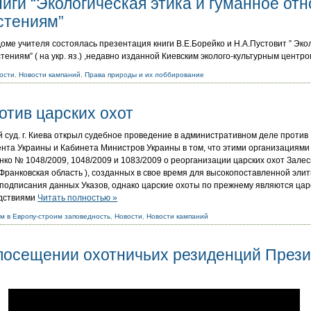
иги “Экологическая этика и гуманное от
стениям”
в Доме учителя состоялась презентация книги В.Е.Борейко и Н.А.Пустовит ” Эко
ениям” ( на укр. яз.) ,недавно изданной Киевским эколого-культурным центр
ости
,
Новости кампаний
,
Права природы и их лоббирование
отив царских охот
суд. г. Киева открыл судебное проведение в административном деле против
нта Украины и Кабинета Министров Украины в том, что этими организациями
о № 1048/2009, 1048/2009 и 1083/2009 о реорганизации царских охот Залес
-Франковская область ), созданных в свое время для высокопоставленной эли
 подписания данных Указов, однако царские охоты по прежнему являются цар
дствиями
Читать полностью »
м в Европу-строим заповедность
,
Новости
,
Новости кампаний
посещении охотничьих резиденций През