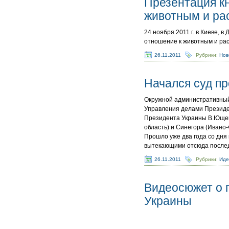
Презентация кн
животным и ра
24 ноября 2011 г. в Киеве, 
отношение к животным и раст
26.11.2011
Рубрики:
Нов
Начался суд пр
Окружной административный 
Управления делами Президе
Президента Украины В.Ющенк
область) и Синегора (Ивано
Прошло уже два года со дня
вытекающими отсюда после
26.11.2011
Рубрики:
Иде
Видеосюжет о 
Украины