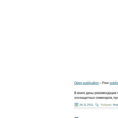
Open publication
– Free
publi
В книге даны рекомендации
зоозащитных семинаров, пров
26.11.2011
Рубрики:
Нов