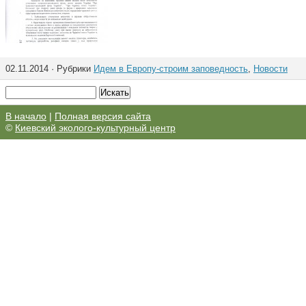
02.11.2014 · Рубрики
Идем в Европу-строим заповедность
,
Новости
В начало
|
Полная версия сайта
©
Киевский эколого-культурный центр